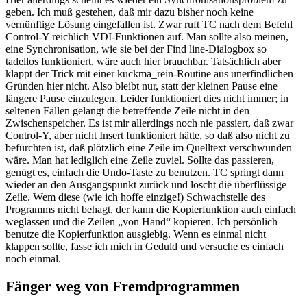
geben. Ich muß gestehen, daß mir dazu bisher noch keine
vernünftige Lösung eingefallen ist. Zwar ruft TC nach dem Befehl
Control-Y reichlich VDI-Funktionen auf. Man sollte also meinen,
eine Synchronisation, wie sie bei der Find line-Dialogbox so
tadellos funktioniert, wäre auch hier brauchbar. Tatsächlich aber
klappt der Trick mit einer kuckma_rein-Routine aus unerfindlichen
Gründen hier nicht. Also bleibt nur, statt der kleinen Pause eine
längere Pause einzulegen. Leider funktioniert dies nicht immer; in
seltenen Fällen gelangt die betreffende Zeile nicht in den
Zwischenspeicher. Es ist mir allerdings noch nie passiert, daß zwar
Control-Y, aber nicht Insert funktioniert hätte, so daß also nicht zu
befürchten ist, daß plötzlich eine Zeile im Quelltext verschwunden
wäre. Man hat lediglich eine Zeile zuviel. Sollte das passieren,
genügt es, einfach die Undo-Taste zu benutzen. TC springt dann
wieder an den Ausgangspunkt zurück und löscht die überflüssige
Zeile. Wem diese (wie ich hoffe einzige!) Schwachstelle des
Programms nicht behagt, der kann die Kopierfunktion auch einfach
weglassen und die Zeilen „von Hand“ kopieren. Ich persönlich
benutze die Kopierfunktion ausgiebig. Wenn es einmal nicht
klappen sollte, fasse ich mich in Geduld und versuche es einfach
noch einmal.
Fänger weg von Fremdprogrammen