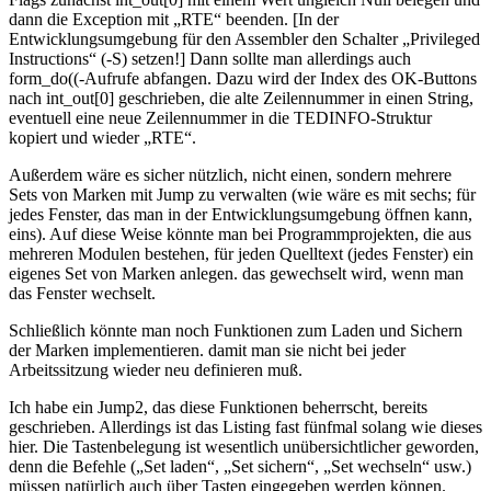
dann die Exception mit „RTE“ beenden. [In der
Entwicklungsumgebung für den Assembler den Schalter „Privileged
Instructions“ (-S) setzen!] Dann sollte man allerdings auch
form_do((-Aufrufe abfangen. Dazu wird der Index des OK-Buttons
nach int_out[0] geschrieben, die alte Zeilennummer in einen String,
eventuell eine neue Zeilennummer in die TEDINFO-Struktur
kopiert und wieder „RTE“.
Außerdem wäre es sicher nützlich, nicht einen, sondern mehrere
Sets von Marken mit Jump zu verwalten (wie wäre es mit sechs; für
jedes Fenster, das man in der Entwicklungsumgebung öffnen kann,
eins). Auf diese Weise könnte man bei Programmprojekten, die aus
mehreren Modulen bestehen, für jeden Quelltext (jedes Fenster) ein
eigenes Set von Marken anlegen. das gewechselt wird, wenn man
das Fenster wechselt.
Schließlich könnte man noch Funktionen zum Laden und Sichern
der Marken implementieren. damit man sie nicht bei jeder
Arbeitssitzung wieder neu definieren muß.
Ich habe ein Jump2, das diese Funktionen beherrscht, bereits
geschrieben. Allerdings ist das Listing fast fünfmal solang wie dieses
hier. Die Tastenbelegung ist wesentlich unübersichtlicher geworden,
denn die Befehle („Set laden“, „Set sichern“, „Set wechseln“ usw.)
müssen natürlich auch über Tasten eingegeben werden können.