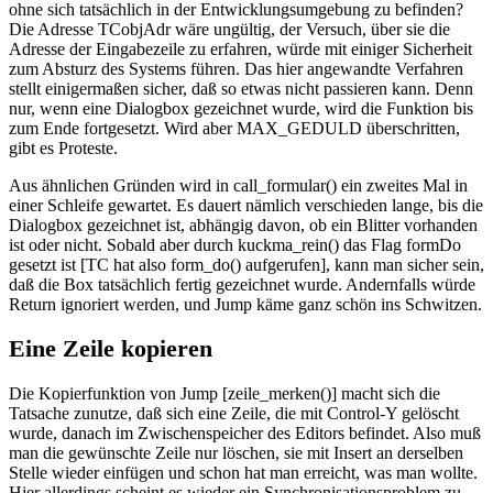
ohne sich tatsächlich in der Entwicklungsumgebung zu befinden?
Die Adresse TCobjAdr wäre ungültig, der Versuch, über sie die
Adresse der Eingabezeile zu erfahren, würde mit einiger Sicherheit
zum Absturz des Systems führen. Das hier angewandte Verfahren
stellt einigermaßen sicher, daß so etwas nicht passieren kann. Denn
nur, wenn eine Dialogbox gezeichnet wurde, wird die Funktion bis
zum Ende fortgesetzt. Wird aber MAX_GEDULD überschritten,
gibt es Proteste.
Aus ähnlichen Gründen wird in call_formular() ein zweites Mal in
einer Schleife gewartet. Es dauert nämlich verschieden lange, bis die
Dialogbox gezeichnet ist, abhängig davon, ob ein Blitter vorhanden
ist oder nicht. Sobald aber durch kuckma_rein() das Flag formDo
gesetzt ist [TC hat also form_do() aufgerufen], kann man sicher sein,
daß die Box tatsächlich fertig gezeichnet wurde. Andernfalls würde
Return ignoriert werden, und Jump käme ganz schön ins Schwitzen.
Eine Zeile kopieren
Die Kopierfunktion von Jump [zeile_merken()] macht sich die
Tatsache zunutze, daß sich eine Zeile, die mit Control-Y gelöscht
wurde, danach im Zwischenspeicher des Editors befindet. Also muß
man die gewünschte Zeile nur löschen, sie mit Insert an derselben
Stelle wieder einfügen und schon hat man erreicht, was man wollte.
Hier allerdings scheint es wieder ein Synchronisationsproblem zu