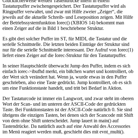
Glücklicherweise werden Tastendrücke intern in einem
Tastaturpuffer zwischengespeichert. Der Tastaturpuffer wird als
Ringpuffer verwaltet, und zwar mit Hilfe zweier „Zeiger“, die
jeweils auf die aktuelle Schreib- und Leseposition zeigen. Mit Hilfe
der Betriebssystemfunktion Iorec() (XBIOS 14) bekommt man
einen Zeiger auf die in Bild 1 beschriebene Struktur.
Es gibt drei solcher Puffer im ST, für MIDI, die Tastatur und die
serielle Schnittstelle. Die letzten beiden Einträge der Struktur sind
nur für die serielle Schnittstelle interessant. Der Aufruf von Iorec(1)
liefert einen Zeiger auf die Iorec-Struktur für den Tastaturpuffer.
In seiner Hauptschleife überwacht Jump den Puffer, indem es sich
einfach iorec->ibufhd merkt, ein bißchen wartet und kontrolliert, ob
der Wert sich verändert hat. Wenn ja, wurde etwas in den Puffer
geschrieben, also eine Taste gedrückt. Jump kontrolliert, ob es sich
um eine Funktionstaste handelt, und tritt bei Bedarf in Aktion.
Der Tastaturcode ist immer ein Langwort, und zwar steht im oberen
Wort der Scan- und im unteren der ASCII-Code der gedrückten
Taste. Bei Funktionstasten ist der ASCII-Code natürlich 0. Sie sind
übrigens die einzigen Tasten, bei denen sich der Scancode mit Shift
von dem ohne Shift unterscheidet. Jump lauert in main() auf
Tastendrücke. Da natürlich auch auf eine Anwahl des Accessories
im Menü reagiert werden muß, geschieht dies mit evnt_multi().