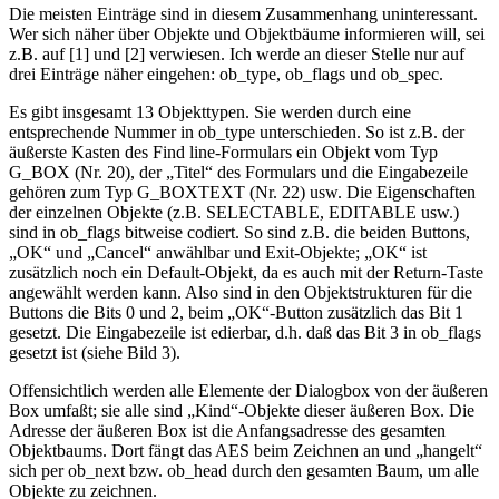
Die meisten Einträge sind in diesem Zusammenhang uninteressant.
Wer sich näher über Objekte und Objektbäume informieren will, sei
z.B. auf [1] und [2] verwiesen. Ich werde an dieser Stelle nur auf
drei Einträge näher eingehen: ob_type, ob_flags und ob_spec.
Es gibt insgesamt 13 Objekttypen. Sie werden durch eine
entsprechende Nummer in ob_type unterschieden. So ist z.B. der
äußerste Kasten des Find line-Formulars ein Objekt vom Typ
G_BOX (Nr. 20), der „Titel“ des Formulars und die Eingabezeile
gehören zum Typ G_BOXTEXT (Nr. 22) usw. Die Eigenschaften
der einzelnen Objekte (z.B. SELECTABLE, EDITABLE usw.)
sind in ob_flags bitweise codiert. So sind z.B. die beiden Buttons,
„OK“ und „Cancel“ anwählbar und Exit-Objekte; „OK“ ist
zusätzlich noch ein Default-Objekt, da es auch mit der Return-Taste
angewählt werden kann. Also sind in den Objektstrukturen für die
Buttons die Bits 0 und 2, beim „OK“-Button zusätzlich das Bit 1
gesetzt. Die Eingabezeile ist edierbar, d.h. daß das Bit 3 in ob_flags
gesetzt ist (siehe Bild 3).
Offensichtlich werden alle Elemente der Dialogbox von der äußeren
Box umfaßt; sie alle sind „Kind“-Objekte dieser äußeren Box. Die
Adresse der äußeren Box ist die Anfangsadresse des gesamten
Objektbaums. Dort fängt das AES beim Zeichnen an und „hangelt“
sich per ob_next bzw. ob_head durch den gesamten Baum, um alle
Objekte zu zeichnen.