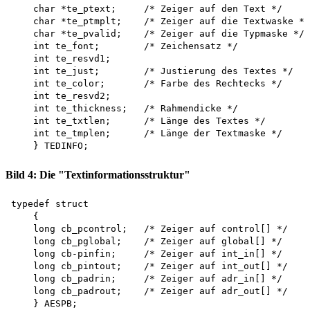
    char *te_ptext;     /* Zeiger auf den Text */

    char *te_ptmplt;    /* Zeiger auf die Textwaske */

    char *te_pvalid;    /* Zeiger auf die Typmaske */

    int te_font;        /* Zeichensatz */

    int te_resvd1;

    int te_just;        /* Justierung des Textes */

    int te_color;       /* Farbe des Rechtecks */

    int te_resvd2;

    int te_thickness;   /* Rahmendicke */

    int te_txtlen;      /* Länge des Textes */

    int te_tmplen;      /* Länge der Textmaske */

Bild 4: Die "Textinformationsstruktur"
typedef struct 

    {

    long cb_pcontrol;   /* Zeiger auf control[] */

    long cb_pglobal;    /* Zeiger auf global[] */

    long cb-pinfin;     /* Zeiger auf int_in[] */

    long cb_pintout;    /* Zeiger auf int_out[] */

    long cb_padrin;     /* Zeiger auf adr_in[] */

    long cb_padrout;    /* Zeiger auf adr_out[] */
