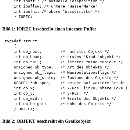
    int ibuftl; /* aktuelle Leseposition */

    int ibuflow; /* untere "WasserMarke"

    int ibufhi; /* obere "Wassermarke" */

Bild 1: IOREC beschreibt einen internen Puffer
typedef struct 

    {

    int ob_next;        /* nächstes Objekt */

    int ob_head;        /* erstes "Kind-"objekt */

    int ob_tail;        /* letztes "Kind-"objekt */

    unsigned ob_type;   /* Art des Objekts */

    unsigned ob_flags;  /* Manipulationsflags */

    unsigned ob_state;  /* Zustand des Objekts */

    OBSPEC *ob_spec;    /* zeiger auf weitere Struktur
    int ob_x;           /* x-Pos. linke, obere Ecke (r
    int ob_y;           /* y-Pos. */

    int ob_width;       /* Breite des Objekts */

    int ob_height;      /* Höhe des Objekts */

Bild 2: OBJEKT beschreibt ein Grafikobjekt