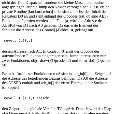
nicht der Trap Dispatcher, sondern die kleine Maschinenroutine
angesprungen, auf die Jump den Vektor verbogen hat. Diese kleine,
private Routine [kuckma-rein()] sieht sich zunächst den Inhalt des
Registers D0 an und stellt anhand des Opcodes fest, ob eine AES-
Funktion aufgerufen werden soll. Falls ja, wird die Adresse des
AESPB von D1 nach A0 geladen. Da das erste Element der
Struktur die Adresse des Control[]-Feldes ist, gelangt mit
dessen Adresse nach A1. In Control [0] muß der Opcode der
aufzurufenden Funktion eingetragen sein. Jump interessieren nur
zwei Funktionen: objc_draw()(Opcode 42) und form_do() (Opcode
50).
Beim Aufruf dieser Funktionen muß sich in adr_in[0] ein Zeiger auf
die Adresse des betreffenden Baums befinden. Da A0 die Adresse
des AESPB enthält und adr_in[] der vierte Eintrag in der Struktur
ist, kopiert
den Zeiger in die globale Variable TCobjAdr. Danach wird das Flag
objcDraw gesetzt. Falls die Routine form_do() aufgerufen werden