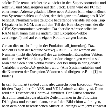
solche Falle rennt, schaltet sie zunächst in den Supervisormodus und
rettet PC und Statusregister auf den Stack. Dann wird der PC mit
einer neuen Adresse geladen. Diese neue Adresse ist in einem Block
von Systemvariablen zu finden, der sich ganz am Anfang des RAM
befindet. Normalerweise zeigt die betreffende Variable auf den Trap
Dispatcher im ROM, also auf den Teil des Betriebssystems, der die
GEM-Systemroutinen verwaltet. Da aber die Adresse selbst im
RAM liegt, kann man sie ändern (den Exception-Vektor
„verbiegen“) und auf eine eigene Routine zeigen lassen.
Genau dies macht Jump in der Funktion call_formular(). Dazu
bedient es sich der Routine Setexc() (BIOS 5). Ihr werden die
Nummer (nicht die Adresse!) des zu ändernden Exception-Vektors
und der neue Vektor übergeben, der dort eingetragen werden soll.
Man erhält den alten Vektor zurück, der bei Jump in der globalen
Variablen
trapZwoAdr
gesichert wird. (Alle Systemvariablen und
die Nummern der Exception-Vektoren sind übrigens z.B. in [1] zu
finden)
In call_formular() ändert Jump also zunächst den Exception-Vektor
für den Trap 2, der für AES- und VDI-Aufrufe zuständig ist. Dann
wird ein Tastendruck Control-L simuliert. Der Editor schreibt
daraufhin zunächst die aktuelle Zeilennummer in die Find Line-
Dialogbox und versucht dann, sie auf den Bildschirm zu bringen,
nach dem oben beschriebenen Muster. Allerdings wird jetzt zunächst