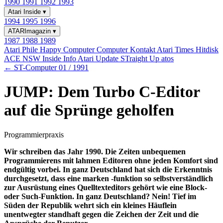
1990
1991
1992
1993
Atari Inside
▾
1994
1995
1996
ATARImagazin
▾
1987
1988
1989
Atari Phile
Happy Computer
Computer Kontakt
Atari Times
Hitdisk
ACE NSW Inside Info
Atari Update
STraight Up
atos
← ST-Computer 01 / 1991
JUMP: Dem Turbo C-Editor
auf die Sprünge geholfen
Programmierpraxis
Wir schreiben das Jahr 1990. Die Zeiten unbequemen
Programmierens mit lahmen Editoren ohne jeden Komfort sind
endgültig vorbei. In ganz Deutschland hat sich die Erkenntnis
durchgesetzt, dass eine marken -funktion so selbstverständlich
zur Ausrüstung eines Quelltexteditors gehört wie eine Block-
oder Such-Funktion. In ganz Deutschland? Nein! Tief im
Süden der Republik wehrt sich ein kleines Häuflein
unentwegter standhaft gegen die Zeichen der Zeit und die