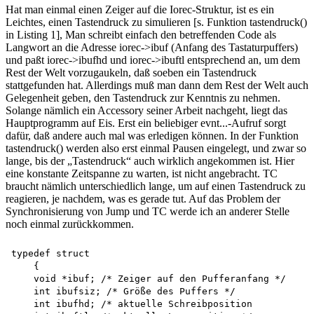
Hat man einmal einen Zeiger auf die Iorec-Struktur, ist es ein
Leichtes, einen Tastendruck zu simulieren [s. Funktion tastendruck()
in Listing 1], Man schreibt einfach den betreffenden Code als
Langwort an die Adresse iorec->ibuf (Anfang des Tastaturpuffers)
und paßt iorec->ibufhd und iorec->ibuftl entsprechend an, um dem
Rest der Welt vorzugaukeln, daß soeben ein Tastendruck
stattgefunden hat. Allerdings muß man dann dem Rest der Welt auch
Gelegenheit geben, den Tastendruck zur Kenntnis zu nehmen.
Solange nämlich ein Accessory seiner Arbeit nachgeht, liegt das
Hauptprogramm auf Eis. Erst ein beliebiger evnt...-Aufruf sorgt
dafür, daß andere auch mal was erledigen können. In der Funktion
tastendruck() werden also erst einmal Pausen eingelegt, und zwar so
lange, bis der „Tastendruck“ auch wirklich angekommen ist. Hier
eine konstante Zeitspanne zu warten, ist nicht angebracht. TC
braucht nämlich unterschiedlich lange, um auf einen Tastendruck zu
reagieren, je nachdem, was es gerade tut. Auf das Problem der
Synchronisierung von Jump und TC werde ich an anderer Stelle
noch einmal zurückkommen.
typedef struct 

    {

    void *ibuf; /* Zeiger auf den Pufferanfang */

    int ibufsiz; /* Größe des Puffers */

    int ibufhd; /* aktuelle Schreibposition
