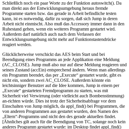
Schließlich noch ein paar Worte zu der Funktion autoswitch(). Da
man direkt aus der Entwicklungsumgebung heraus fremde
Programme starten bzw. das gerade in Arbeit befindliche testen
kann, ist es notwendig, dafür zu sorgen, daß sich Jump in deren
Arbeit nicht einmischt. Also muß das Accessory immer dann in den
Ruhestand gehen, wenn ein weiteres Programm gestartet wird.
Außerdem darf natürlich auch nach dem Verlassen der
Entwicklungsumgebung nicht mehr auf Funktionstastendrücke
reagiert werden.
Glücklicherweise verschickt das AES beim Start und bei
Beendigung eines Programms an jede Applikation eine Meldung
(AC_CLOSE). Jump muß also nur auf diese Meldung reagieren und
seinen Zustand (accEin) entsprechend ändern. Wenn man allerdings
ein Programm beendet, das per „Execute“ gestartet wurde, gibt es
nicht ein, sondern zwei AC_CLOSE. Außerdem könnte ein
leichtsinniger Benutzer auf die Idee kommen, Jump in einem per
„Execute“ gestarteten Fremdprogramm zu starten, was mit
Sicherheit viel Verwirrung (oder vielleicht auch Bombenstimmung)
an-richten würde. Dies ist trotz der Sicherheitsabfrage vor dem
Einschalten von Jump möglich, da appl_find() bei Programmen, die
von anderen Programmen aus gestartet wurden, den Namen des
„Eltern“-Programms und nicht den des gerade aktuellen findet.
[Ähnliches gilt auch für die Beendigung von TC, solange noch kein
anderes Programm gestartet wurde: im Desktop findet appl_find()