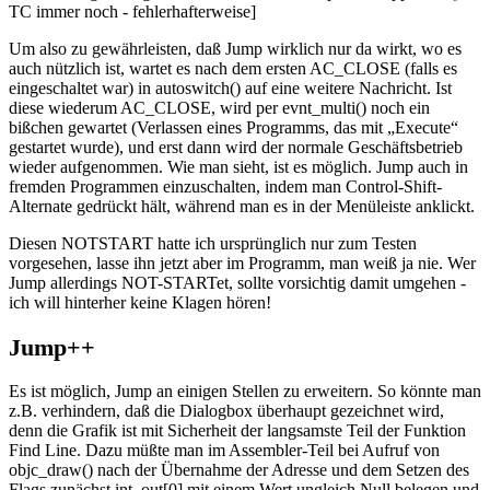
TC immer noch - fehlerhafterweise]
Um also zu gewährleisten, daß Jump wirklich nur da wirkt, wo es
auch nützlich ist, wartet es nach dem ersten AC_CLOSE (falls es
eingeschaltet war) in autoswitch() auf eine weitere Nachricht. Ist
diese wiederum AC_CLOSE, wird per evnt_multi() noch ein
bißchen gewartet (Verlassen eines Programms, das mit „Execute“
gestartet wurde), und erst dann wird der normale Geschäftsbetrieb
wieder aufgenommen. Wie man sieht, ist es möglich. Jump auch in
fremden Programmen einzuschalten, indem man Control-Shift-
Alternate gedrückt hält, während man es in der Menüleiste anklickt.
Diesen NOTSTART hatte ich ursprünglich nur zum Testen
vorgesehen, lasse ihn jetzt aber im Programm, man weiß ja nie. Wer
Jump allerdings NOT-STARTet, sollte vorsichtig damit umgehen -
ich will hinterher keine Klagen hören!
Jump++
Es ist möglich, Jump an einigen Stellen zu erweitern. So könnte man
z.B. verhindern, daß die Dialogbox überhaupt gezeichnet wird,
denn die Grafik ist mit Sicherheit der langsamste Teil der Funktion
Find Line. Dazu müßte man im Assembler-Teil bei Aufruf von
objc_draw() nach der Übernahme der Adresse und dem Setzen des
Flags zunächst int_out[0] mit einem Wert ungleich Null belegen und