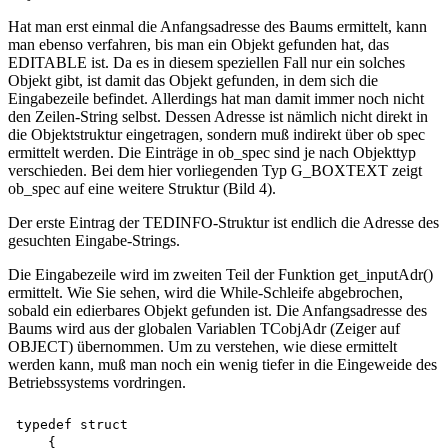
Hat man erst einmal die Anfangsadresse des Baums ermittelt, kann
man ebenso verfahren, bis man ein Objekt gefunden hat, das
EDITABLE ist. Da es in diesem speziellen Fall nur ein solches
Objekt gibt, ist damit das Objekt gefunden, in dem sich die
Eingabezeile befindet. Allerdings hat man damit immer noch nicht
den Zeilen-String selbst. Dessen Adresse ist nämlich nicht direkt in
die Objektstruktur eingetragen, sondern muß indirekt über ob spec
ermittelt werden. Die Einträge in ob_spec sind je nach Objekttyp
verschieden. Bei dem hier vorliegenden Typ G_BOXTEXT zeigt
ob_spec auf eine weitere Struktur (Bild 4).
Der erste Eintrag der TEDINFO-Struktur ist endlich die Adresse des
gesuchten Eingabe-Strings.
Die Eingabezeile wird im zweiten Teil der Funktion get_inputAdr()
ermittelt. Wie Sie sehen, wird die While-Schleife abgebrochen,
sobald ein edierbares Objekt gefunden ist. Die Anfangsadresse des
Baums wird aus der globalen Variablen TCobjAdr (Zeiger auf
OBJECT) übernommen. Um zu verstehen, wie diese ermittelt
werden kann, muß man noch ein wenig tiefer in die Eingeweide des
Betriebssystems vordringen.
typedef struct 

    {
