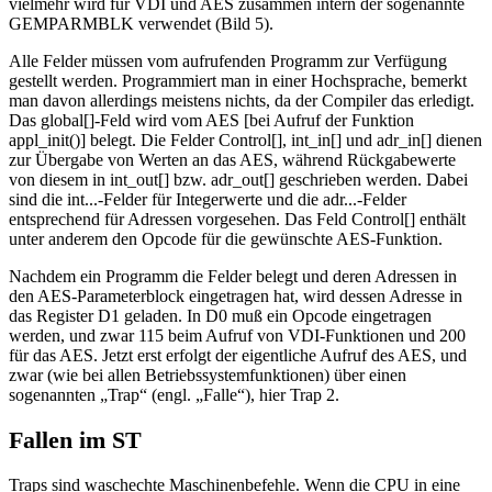
vielmehr wird für VDI und AES zusammen intern der sogenannte
GEMPARMBLK verwendet (Bild 5).
Alle Felder müssen vom aufrufenden Programm zur Verfügung
gestellt werden. Programmiert man in einer Hochsprache, bemerkt
man davon allerdings meistens nichts, da der Compiler das erledigt.
Das global[]-Feld wird vom AES [bei Aufruf der Funktion
appl_init()] belegt. Die Felder Control[], int_in[] und adr_in[] dienen
zur Übergabe von Werten an das AES, während Rückgabewerte
von diesem in int_out[] bzw. adr_out[] geschrieben werden. Dabei
sind die int...-Felder für Integerwerte und die adr...-Felder
entsprechend für Adressen vorgesehen. Das Feld Control[] enthält
unter anderem den Opcode für die gewünschte AES-Funktion.
Nachdem ein Programm die Felder belegt und deren Adressen in
den AES-Parameterblock eingetragen hat, wird dessen Adresse in
das Register D1 geladen. In D0 muß ein Opcode eingetragen
werden, und zwar 115 beim Aufruf von VDI-Funktionen und 200
für das AES. Jetzt erst erfolgt der eigentliche Aufruf des AES, und
zwar (wie bei allen Betriebssystemfunktionen) über einen
sogenannten „Trap“ (engl. „Falle“), hier Trap 2.
Fallen im ST
Traps sind waschechte Maschinenbefehle. Wenn die CPU in eine