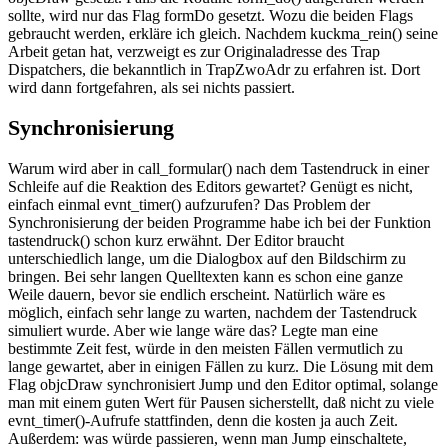
sollte, wird nur das Flag formDo gesetzt. Wozu die beiden Flags
gebraucht werden, erkläre ich gleich. Nachdem kuckma_rein() seine
Arbeit getan hat, verzweigt es zur Originaladresse des Trap
Dispatchers, die bekanntlich in TrapZwoAdr zu erfahren ist. Dort
wird dann fortgefahren, als sei nichts passiert.
Synchronisierung
Warum wird aber in call_formular() nach dem Tastendruck in einer
Schleife auf die Reaktion des Editors gewartet? Genügt es nicht,
einfach einmal evnt_timer() aufzurufen? Das Problem der
Synchronisierung der beiden Programme habe ich bei der Funktion
tastendruck() schon kurz erwähnt. Der Editor braucht
unterschiedlich lange, um die Dialogbox auf den Bildschirm zu
bringen. Bei sehr langen Quelltexten kann es schon eine ganze
Weile dauern, bevor sie endlich erscheint. Natürlich wäre es
möglich, einfach sehr lange zu warten, nachdem der Tastendruck
simuliert wurde. Aber wie lange wäre das? Legte man eine
bestimmte Zeit fest, würde in den meisten Fällen vermutlich zu
lange gewartet, aber in einigen Fällen zu kurz. Die Lösung mit dem
Flag objcDraw synchronisiert Jump und den Editor optimal, solange
man mit einem guten Wert für Pausen sicherstellt, daß nicht zu viele
evnt_timer()-Aufrufe stattfinden, denn die kosten ja auch Zeit.
Außerdem: was würde passieren, wenn man Jump einschaltete,