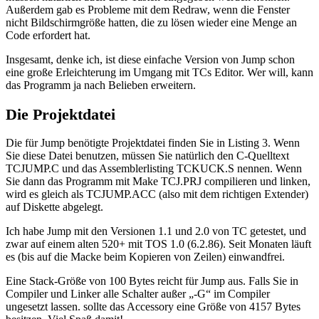
Außerdem gab es Probleme mit dem Redraw, wenn die Fenster
nicht Bildschirmgröße hatten, die zu lösen wieder eine Menge an
Code erfordert hat.
Insgesamt, denke ich, ist diese einfache Version von Jump schon
eine große Erleichterung im Umgang mit TCs Editor. Wer will, kann
das Programm ja nach Belieben erweitern.
Die Projektdatei
Die für Jump benötigte Projektdatei finden Sie in Listing 3. Wenn
Sie diese Datei benutzen, müssen Sie natürlich den C-Quelltext
TCJUMP.C und das Assemblerlisting TCKUCK.S nennen. Wenn
Sie dann das Programm mit Make TCJ.PRJ compilieren und linken,
wird es gleich als TCJUMP.ACC (also mit dem richtigen Extender)
auf Diskette abgelegt.
Ich habe Jump mit den Versionen 1.1 und 2.0 von TC getestet, und
zwar auf einem alten 520+ mit TOS 1.0 (6.2.86). Seit Monaten läuft
es (bis auf die Macke beim Kopieren von Zeilen) einwandfrei.
Eine Stack-Größe von 100 Bytes reicht für Jump aus. Falls Sie in
Compiler und Linker alle Schalter außer „-G“ im Compiler
ungesetzt lassen. sollte das Accessory eine Größe von 4157 Bytes