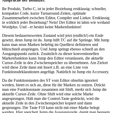
Ansprüche der Benutzer.
Ihr Produkt, Turbo C, ist in jeder Beziehung erstklassig: schneller,
kompakter Code, kurze Turnaround-Zeiten, optimale
Zusammenarbeit zwischen Editor, Compiler und Linker. Erstklassig
in wirklich jeder Beziehung? Nein! Der Editor ist lahm wie weiland
Wordplus. Und - er besitzt keine Markenfunktion!
Diesem bedauernswerten Zustand wird jetzt (endlich!) ein Ende
gesetzt, denn Jump ist da. Jump hilft TC auf die Sprünge. Mit Jump
kann man neun Marken beliebig im Quelltext definieren und
blitzschnell anspringen. Und Jump springt ebenso schnell an den
Ausgangspunkt zurück. Zusätzlich zu dieser konventionellen
Markenfunktion kann Jump den Editor veranlassen, die aktuelle
Cursor-Zeile in den Zwischenspeicher zu übernehmen. Am Zielort
wird diese Zeile dann mit Insert z.B. an eine Liste von
Funktionsdeklarationen angefügt. Natürlich ist Jump ein Accessory.
Da die Funktionstasten des ST vom Editor ohnehin ignoriert
werden, bietet es sich an, diese für die Marken zu nutzen. Drückt
man eine Funktionstaste zusammen mit Shift, merkt sich Jump die
aktuelle Cursor-Zeile. Ohne Shift wird eine solche Marke
angesprungen. Hält man die Control-Taste gedrückt, wird die
aktuelle Zeile in den Zwischenspeicher kopiert und dann
gesprungen. Die Taste F10 kann nicht mit einer Marke belegt
werden. Hier speichert Jump die Ausgangszeile, damit man bequem