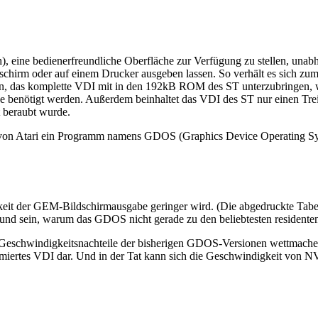
h), eine bedienerfreundliche Oberfläche zur Verfügung zu stellen, un
hirm oder auf einem Drucker ausgeben lassen. So verhält es sich zumind
ien, das komplette VDI mit in den 192kB ROM des ST unterzubringen, 
tze benötigt werden. Außerdem beinhaltet das VDI des ST nur einen Tre
t beraubt wurde.
 von Atari ein Programm namens GDOS (Graphics Device Operating Sys
keit der GEM-Bildschirmausgabe geringer wird. (Die abgedruckte Tabel
und sein, warum das GDOS nicht gerade zu den beliebtesten residente
eschwindigkeitsnachteile der bisherigen GDOS-Versionen wettmachen w
miertes VDI dar. Und in der Tat kann sich die Geschwindigkeit von NVD