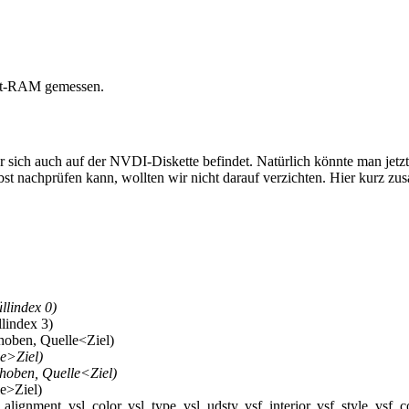
st-RAM gemessen.
sich auch auf der NVDI-Diskette befindet. Natürlich könnte man jetzt 
bst nachprüfen kann, wollten wir nicht darauf verzichten. Hier kurz zu
üllindex 0)
llindex 3)
choben, Quelle<Ziel)
le>Ziel)
choben, Quelle<Ziel)
le>Ziel)
alignment, vsl_color, vsl_type, vsl_udsty, vsf_interior, vsf_style, vsf_c