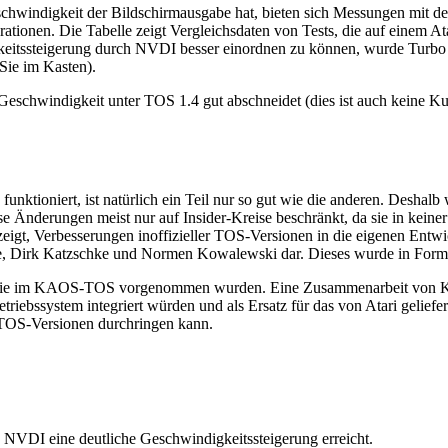
chwindigkeit der Bildschirmausgabe hat, bieten sich Messungen mit 
rationen. Die Tabelle zeigt Vergleichsdaten von Tests, die auf einem
itssteigerung durch NVDI besser einordnen zu können, wurde Turbo 
Sie im Kasten).
" Geschwindigkeit unter TOS 1.4 gut abschneidet (dies ist auch keine 
ioniert, ist natürlich ein Teil nur so gut wie die anderen. Deshalb 
e Änderungen meist nur auf Insider-Kreise beschränkt, da sie in keiner
igt, Verbesserungen inoffizieller TOS-Versionen in die eigenen Entwi
irk Katzschke und Normen Kowalewski dar. Dieses wurde in Form versc
, die im KAOS-TOS vorgenommen wurden. Eine Zusammenarbeit von K
ebssystem integriert würden und als Ersatz für das von Atari geliefe
r TOS-Versionen durchringen kann.
NVDI eine deutliche Geschwindigkeitssteigerung erreicht.