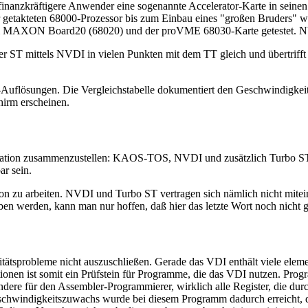
finanzkräftigere Anwender eine sogenannte Accelerator-Karte in seine
ller getakteten 68000-Prozessor bis zum Einbau eines "großen Bruders" 
em MAXON Board20 (68020) und der proVME 68030-Karte getestet. NV
er ST mittels NVDI in vielen Punkten mit dem TT gleich und übertriff
T-Auflösungen. Die Vergleichstabelle dokumentiert den Geschwindigke
hirm erscheinen.
ration zusammenzustellen: KAOS-TOS, NVDI und zusätzlich Turbo ST.
ar sein.
on zu arbeiten. NVDI und Turbo ST vertragen sich nämlich nicht mitei
 werden, kann man nur hoffen, daß hier das letzte Wort noch nicht g
ätsprobleme nicht auszuschließen. Gerade das VDI enthält viele element
en ist somit ein Prüfstein für Programme, die das VDI nutzen. Progr
sondere für den Assembler-Programmierer, wirklich alle Register, die d
schwindigkeitszuwachs wurde bei diesem Programm dadurch erreicht, da