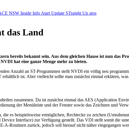
ACE NSW Inside Info
Atari Update
STraight Up
atos
t das Land
zern bereits bekannt sein. Aus dem gleichen Hause ist nun das Pr
. NVDI hat eine ganze Menge mehr zu bieten.
enden Anzahl an ST-Programmen stellt NVDI ein völlig neu programm
 erhältlich ist. Aber vielleicht sollte man zunächst einmal erklären, 
dteilen zusammen. Da ist zunächst einmal das AES (Application Enviro
edienung der Menüleiste und der Fenster sowie das Zeichnen und Verw
n, die es beispielsweise ermöglichen, Rechtecke zu zeichen (Umrahmun
evice Interface) zur Verfügung gestellt. Das VDI stellt somit die unte
INE-A-Routinen zurück, jedoch soll hierauf nicht näher eingegangen we