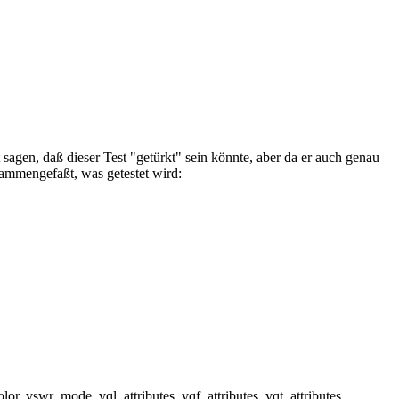
sagen, daß dieser Test "getürkt" sein könnte, aber da er auch genau
sammengefaßt, was getestet wird:
olor, vswr_mode, vql_attributes, vqf_attributes, vqt_attributes,