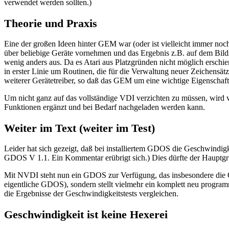
verwendet werden sollten.)
Theorie und Praxis
Eine der großen Ideen hinter GEM war (oder ist vielleicht immer noc
über beliebige Geräte vornehmen und das Ergebnis z.B. auf dem Bildsc
wenig anders aus. Da es Atari aus Platzgründen nicht möglich ersch
in erster Linie um Routinen, die für die Verwaltung neuer Zeichensä
weiterer Gerätetreiber, so daß das GEM um eine wichtige Eigenschaf
Um nicht ganz auf das vollständige VDI verzichten zu müssen, wird
Funktionen ergänzt und bei Bedarf nachgeladen werden kann.
Weiter im Text (weiter im Test)
Leider hat sich gezeigt, daß bei installiertem GDOS die Geschwindig
GDOS V 1.1. Ein Kommentar erübrigt sich.) Dies dürfte der Hauptgr
Mit NVDI steht nun ein GDOS zur Verfügung, das insbesondere die G
eigentliche GDOS), sondern stellt vielmehr ein komplett neu program
die Ergebnisse der Geschwindigkeitstests vergleichen.
Geschwindigkeit ist keine Hexerei