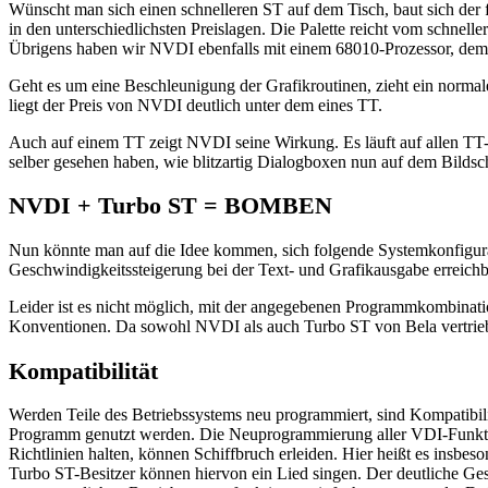
Wünscht man sich einen schnelleren ST auf dem Tisch, baut sich der 
in den unterschiedlichsten Preislagen. Die Palette reicht vom schne
Übrigens haben wir NVDI ebenfalls mit einem 68010-Prozessor, d
Geht es um eine Beschleunigung der Grafikroutinen, zieht ein normal
liegt der Preis von NVDI deutlich unter dem eines TT.
Auch auf einem TT zeigt NVDI seine Wirkung. Es läuft auf allen T
selber gesehen haben, wie blitzartig Dialogboxen nun auf dem Bildsc
NVDI + Turbo ST = BOMBEN
Nun könnte man auf die Idee kommen, sich folgende Systemkonfigu
Geschwindigkeitssteigerung bei der Text- und Grafikausgabe erreichb
Leider ist es nicht möglich, mit der angegebenen Programmkombinati
Konventionen. Da sowohl NVDI als auch Turbo ST von Bela vertrieben
Kompatibilität
Werden Teile des Betriebssystems neu programmiert, sind Kompatibilit
Programm genutzt werden. Die Neuprogrammierung aller VDI-Funktion
Richtlinien halten, können Schiffbruch erleiden. Hier heißt es insbe
Turbo ST-Besitzer können hiervon ein Lied singen. Der deutliche Ge