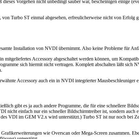
ß dieses Vorgehen nicht unbedingt sauber war, bescheinigen einige (ev
von Turbo ST einmal abgesehen, erfreulicherweise nicht von Erfolg gek
 gesamte Installation von NVDI übernimmt. Also keine Probleme für An
 ein mitgeliefertes Accessory abgeschaltet werden können, um Kompati
ramme sich hiermit nicht vertragen. Komplett abschalten läßt sich NV
n.
wähnte Accessory auch ein in NVDI integrierter Mausbeschleuniger ei
ßlich gibt es ja auch andere Programme, die für eine schnellere Bild
VDI nicht einfach nur ein schneller Bildschirmtreiber ist, sondern auc
des VDI im GEM V2.x wird unterstützt.) Turbo ST ist nur noch bei Ze
n Grafikerweiterungen wie Overscan oder Mega-Screen zusammen. Ebe
ösung) unterstützt.