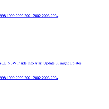
1998
1999
2000
2001
2002
2003
2004
ACE NSW Inside Info
Atari Update
STraight Up
atos
1998
1999
2000
2001
2002
2003
2004