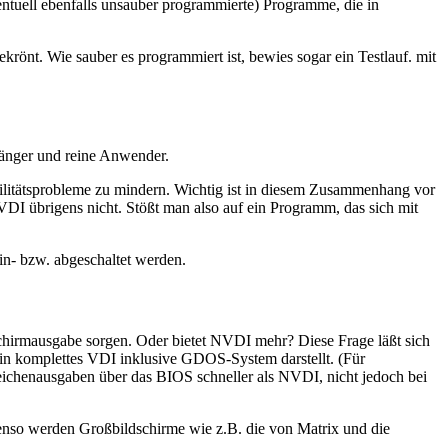
entuell ebenfalls unsauber programmierte) Programme, die in
rönt. Wie sauber es programmiert ist, bewies sogar ein Testlauf. mit
fänger und reine Anwender.
bilitätsprobleme zu mindern. Wichtig ist in diesem Zusammenhang vor
DI übrigens nicht. Stößt man also auf ein Programm, das sich mit
n- bzw. abgeschaltet werden.
schirmausgabe sorgen. Oder bietet NVDI mehr? Diese Frage läßt sich
h ein komplettes VDI inklusive GDOS-System darstellt. (Für
ichenausgaben über das BIOS schneller als NVDI, nicht jedoch bei
nso werden Großbildschirme wie z.B. die von Matrix und die