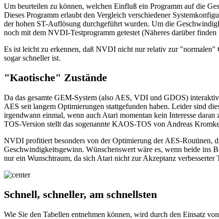
Um beurteilen zu können, welchen Einfluß ein Programm auf die Ges
Dieses Programm erlaubt den Vergleich verschiedener Systemkonfigu
der hohen ST-Auflösung durchgeführt wurden. Um die Geschwindigke
noch mit dem NVDI-Testprogramm getestet (Näheres darüber finden 
Es ist leicht zu erkennen, daß NVDI nicht nur relativ zur "normalen
sogar schneller ist.
"Kaotische" Zustände
Da das gesamte GEM-System (also AES, VDI und GDOS) interaktiv funkt
AES seit langem Optimierungen stattgefunden haben. Leider sind dies
irgendwann einmal, wenn auch Atari momentan kein Interesse daran ze
TOS-Version stellt das sogenannte KAOS-TOS von Andreas Kromke, D
NVDI profitiert besonders von der Optimierung der AES-Routinen
Geschwindigkeitsgewinn. Wünschenswert wäre es, wenn beide ins Betri
nur ein Wunschtraum, da sich Atari nicht zur Akzeptanz verbesserte
Schnell, schneller, am schnellsten
Wie Sie den Tabellen entnehmen können, wird durch den Einsatz von 