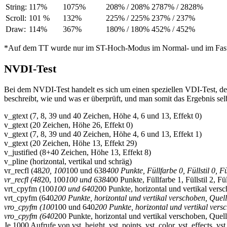
String:
117%
1075%
208% / 208%
2787% / 2828%
Scroll:
101 %
132%
225% / 225%
237% / 237%
Draw:
114%
367%
180% / 180%
452% / 452%
*Auf dem TT wurde nur im ST-Hoch-Modus im Normal- und im Fa
NVDI-Test
Bei dem NVDI-Test handelt es sich um einen speziellen VDI-Test, der 
beschreibt, wie und was er überprüft, und man somit das Ergebnis sel
v_gtext (7, 8, 39 und 40 Zeichen, Höhe 4, 6 und 13, Effekt 0)
v_gtext (20 Zeichen, Höhe 26, Effekt 0)
v_gtext (7, 8, 39 und 40 Zeichen, Höhe 4, 6 und 13, Effekt 1)
v_gtext (20 Zeichen, Höhe 13, Effekt 29)
v_justified (8+40 Zeichen, Höhe 13, Effekt 8)
v_pline (horizontal, vertikal und schräg)
vr_recfl (48
20, 100
100 und 638
400 Punkte, Füllfarbe 0, Füllstil 0, F
vr_recfl (48
20, 100
100 und 638
400 Punkte, Füllfarbe 1, Füllstil 2, Fü
vrt_cpyfm (100
100 und 640
200 Punkte, horizontal und vertikal vers
vrt_cpyfm (640
200 Punkte, horizontal und vertikal verschoben, Quel
vro_cpyfm (100
100 und 640
200 Punkte, horizontal und vertikal vers
vro_cpyfm (640
200 Punkte, horizontal und vertikal verschoben, Quel
Je 1000 Aufrufe von vst_height, vst_points, vst_color, vst_effects, vst_