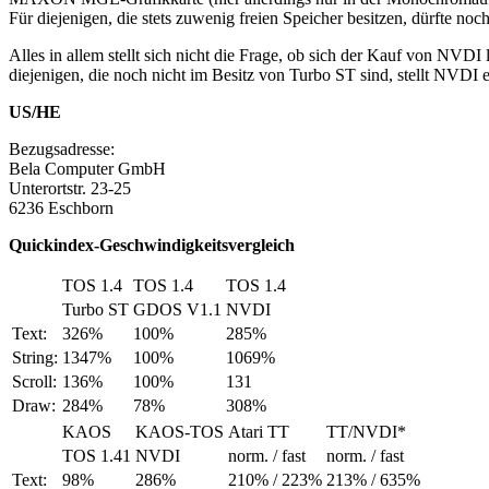
Für diejenigen, die stets zuwenig freien Speicher besitzen, dürfte no
Alles in allem stellt sich nicht die Frage, ob sich der Kauf von NVD
diejenigen, die noch nicht im Besitz von Turbo ST sind, stellt NVDI ei
US/HE
Bezugsadresse:
Bela Computer GmbH
Unterortstr. 23-25
6236 Eschborn
Quickindex-Geschwindigkeitsvergleich
TOS 1.4
TOS 1.4
TOS 1.4
Turbo ST
GDOS V1.1
NVDI
Text:
326%
100%
285%
String:
1347%
100%
1069%
Scroll:
136%
100%
131
Draw:
284%
78%
308%
KAOS
KAOS-TOS
Atari TT
TT/NVDI*
TOS 1.41
NVDI
norm. / fast
norm. / fast
Text:
98%
286%
210% / 223%
213% / 635%