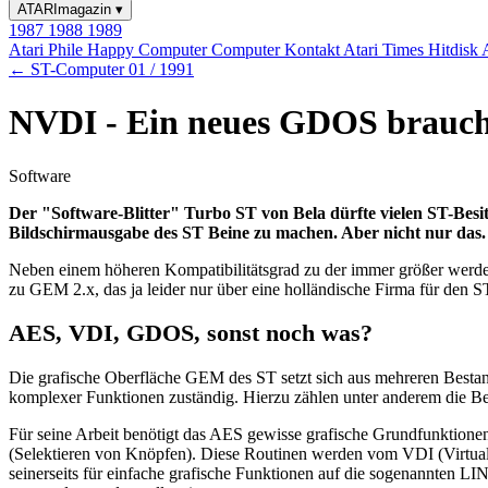
ATARImagazin
▾
1987
1988
1989
Atari Phile
Happy Computer
Computer Kontakt
Atari Times
Hitdisk
← ST-Computer 01 / 1991
NVDI - Ein neues GDOS brauch
Software
Der "Software-Blitter" Turbo ST von Bela dürfte vielen ST-Besit
Bildschirmausgabe des ST Beine zu machen. Aber nicht nur das
Neben einem höheren Kompatibilitätsgrad zu der immer größer werd
zu GEM 2.x, das ja leider nur über eine holländische Firma für den ST
AES, VDI, GDOS, sonst noch was?
Die grafische Oberfläche GEM des ST setzt sich aus mehreren Bestan
komplexer Funktionen zuständig. Hierzu zählen unter anderem die B
Für seine Arbeit benötigt das AES gewisse grafische Grundfunktione
(Selektieren von Knöpfen). Diese Routinen werden vom VDI (Virtual D
seinerseits für einfache grafische Funktionen auf die sogenannten L