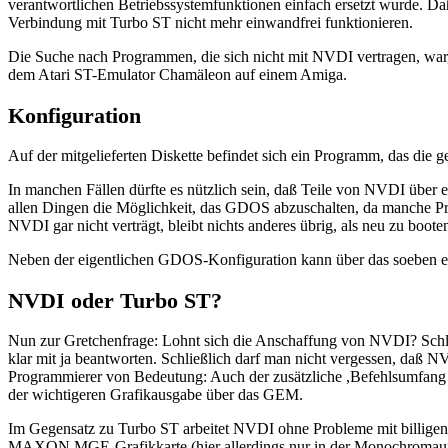
verantwortlichen Betriebssystemfunktionen einfach ersetzt wurde. Da
Verbindung mit Turbo ST nicht mehr einwandfrei funktionieren.
Die Suche nach Programmen, die sich nicht mit NVDI vertragen, war, 
dem Atari ST-Emulator Chamäleon auf einem Amiga.
Konfiguration
Auf der mitgelieferten Diskette befindet sich ein Programm, das die
In manchen Fällen dürfte es nützlich sein, daß Teile von NVDI über
allen Dingen die Möglichkeit, das GDOS abzuschalten, da manche Prog
NVDI gar nicht verträgt, bleibt nichts anderes übrig, als neu zu boote
Neben der eigentlichen GDOS-Konfiguration kann über das soeben er
NVDI oder Turbo ST?
Nun zur Gretchenfrage: Lohnt sich die Anschaffung von NVDI? Schlie
klar mit ja beantworten. Schließlich darf man nicht vergessen, daß N
Programmierer von Bedeutung: Auch der zusätzliche ,Befehlsumfang 
der wichtigeren Grafikausgabe über das GEM.
Im Gegensatz zu Turbo ST arbeitet NVDI ohne Probleme mit billige
MAXON MGE-Grafikkarte (hier allerdings nur in der Monochromaufl