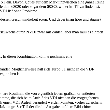
n ST ein. Davon gibt es auf dem Markt inzwischen eine ganze Reihe
wie dem 68020 oder sogar dem 68030, wie er im TT zu finden ist.
DI lief ohne Probleme.
t dessen Geschwindigkeit sogar. Und dabei (man höre und staune)
itszuwachs durch NVDI zwar mit Zahlen, aber man muß es einfach
 In dieser Kombination könnte nochmals eine
nander. Möglicherweise hält sich Turbo ST nicht an die VDI-
esprochen ist.
are Routinen, die von eigentlich jedem grafisch orientierten
amme, die sich beim Aufruf des VDI nicht an die vorgegebenen
urch einen VDI-Aufruf verändert werden könnten, vorher zu sichern.
ß ein großer Teil der für die Ausgabe auf dem Bildschirm