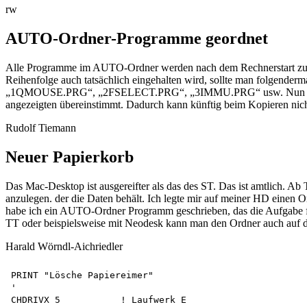
rw
AUTO-Ordner-Programme geordnet
Alle Programme im AUTO-Ordner werden nach dem Rechnerstart zuerst 
Reihenfolge auch tatsächlich eingehalten wird, sollte man folgender
„1QMOUSE.PRG“, „2FSELECT.PRG“, „3IMMU.PRG“ usw. Nun werden di
angezeigten übereinstimmt. Dadurch kann künftig beim Kopieren nich
Rudolf Tiemann
Neuer Papierkorb
Das Mac-Desktop ist ausgereifter als das des ST. Das ist amtlich. 
anzulegen. der die Daten behält. Ich legte mir auf meiner HD einen
habe ich ein AUTO-Ordner Programm geschrieben, das die Aufgabe für
TT oder beispielsweise mit Neodesk kann man den Ordner auch auf 
Harald Wörndl-Aichriedler
PRINT "Lösche Papiereimer"

'

CHDRIVX 5           ! Laufwerk E
