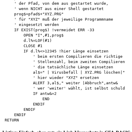
    ' der Pfad, von dem aus gestartet wurde, 

    ' wenn NICHT aus einer Shell gestartet 

    prog$=pfad$+"XYZ.PRG"

    ' für "XYZ" muß der jeweilige Programmname

    ' eingesetzt werden 

    IF EXIST(prog$) !vermeidet ERR -33 

        OPEN "I",#1,prog$ 

        d.l%=LOF(#1) 

        CLOSE #1 

        IF d.l%<>12345 !hier Länge einsetzen 

            ' beim ersten Compilieren die richtige 

            ' Stellenzahl, beim zweiten Compilieren 

            ' die tatsächliche Länge einsetzen 

            al$=" | Virusbefall | XYZ.PRG löschen|" 

            ' hier wieder "XYZ" ersetzen 

            ALERT 3,al$," weiter |Abbruch",antw& 

            ' wer 'weiter' wählt, ist selbst schuld 

            IF antw&=2 

                END 

            ENDIF 

        ENDIF 

    ENDIF 
