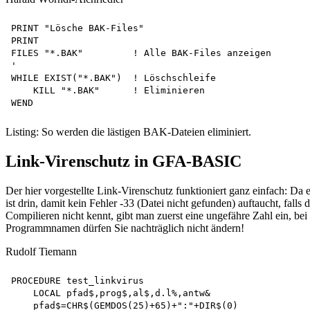
PRINT "Lösche BAK-Files"

PRINT

FILES "*.BAK"         ! Alle BAK-Files anzeigen

'

WHILE EXIST("*.BAK")  ! Löschschleife

    KILL "*.BAK"      ! Eliminieren

Listing: So werden die lästigen BAK-Dateien eliminiert.
Link-Virenschutz in GFA-BASIC
Der hier vorgestellte Link-Virenschutz funktioniert ganz einfach: D
ist drin, damit kein Fehler -33 (Datei nicht gefunden) auftaucht, fal
Compilieren nicht kennt, gibt man zuerst eine ungefähre Zahl ein, bei
Programmnamen dürfen Sie nachträglich nicht ändern!
Rudolf Tiemann
PROCEDURE test_linkvirus

    LOCAL pfad$,prog$,al$,d.l%,antw&

    pfad$=CHR$(GEMDOS(25)+65)+":"+DIR$(0) 
