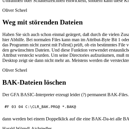
Umrahmen oder Schattenzeichnen entwickeln, sondern kann diese Kn
Oliver Scheel
Weg mit störenden Dateien
Haben Sie sich auch schon einmal geärgert, daß durch die vielen Zusa
hier Abhilfe. Bei normalen Files kann man im Attribut-Byte Bit 1
das Programm nicht zuerst mit Fsfirst() prüft, ob ein bestimmtes Fil
den gewünschten Dateien. Und diese Funktion verwendet erstaunlic
Attribut versteckt wurden. Um seine Directories aufzuräumen, muß 
Desktop zeigt sie dann nicht mehr an. Meistens werden die versteckten
Oliver Scheel
BAK-Dateien löschen
Der GFA BASIC-Interpreter erzeugt leider (?) permanent BAK-Files. D
dann werden bei einem Doppelklick auf die eine BAK-Da-tei alle BAK
Harald Wörndl-Aichriedler