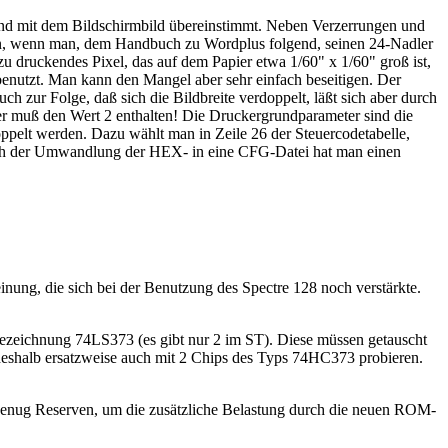
end mit dem Bildschirmbild übereinstimmt. Neben Verzerrungen und
eben, wenn man, dem Handbuch zu Wordplus folgend, seinen 24-Nadler
 druckendes Pixel, das auf dem Papier etwa 1/60" x 1/60" groß ist,
benutzt. Man kann den Mangel aber sehr einfach beseitigen. Der
ch zur Folge, daß sich die Bildbreite verdoppelt, läßt sich aber durch
r muß den Wert 2 enthalten! Die Druckergrundparameter sind die
pelt werden. Dazu wählt man in Zeile 26 der Steuercodetabelle,
Nach der Umwandlung der HEX- in eine CFG-Datei hat man einen
nung, die sich bei der Benutzung des Spectre 128 noch verstärkte.
bezeichnung 74LS373 (es gibt nur 2 im ST). Diese müssen getauscht
eshalb ersatzweise auch mit 2 Chips des Typs 74HC373 probieren.
n genug Reserven, um die zusätzliche Belastung durch die neuen ROM-