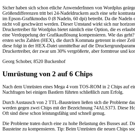
Sicher haben sich schon etliche AnwenderInnen von Wordplus geärge
Größendifferenzen tritt bei 24-Nadeldruckern auch eine sehr kontra
im Epson-Grafikmodus 0 (8 Nadeln, 60 dpi) betreibt. Da die Nadeln e
nicht voll geschwärzt werden. Dieser Umstand wirkt sich nur horizon
Druckertreiber für Wordplus bietet nämlich eine Option, die es erlaub
eine Verdoppelung der Grafikauflösung kompensieren. Wie das geht?
ersten sechs Zahlen (HEX), die durch Kommata getrennt in einer Zei
diese folgt in der HEX-Datei unmittelbar auf die Druckergrundpara
Druckertreiber, der zwar um 30% vergrößerte, aber formtreue und kon
Georg Schober, 8520 Buckenhof
Umrüstung von 2 auf 6 Chips
Nach dem Umrüsten eines Mega 4 vom TOS-ROM in 2 Chips auf eines mi
Nachfragen bei einigen Bastlern führten schließlich zum Erfolg.
Durch Austausch von 2 TTL-Bausteinen ließen sich die Probleme daue
werden gegen zwei Chips mit der Bezeichnung 74ALS373. Diese Hoch
Oft sind diese schon leistungsfähig und schnell genug.
Die Probleme traten durch eine zu hohe Belastung des Busses auf. Di
Bausteine zu kompensieren. Tip: Beim Umrüsten die neuen Chips soc