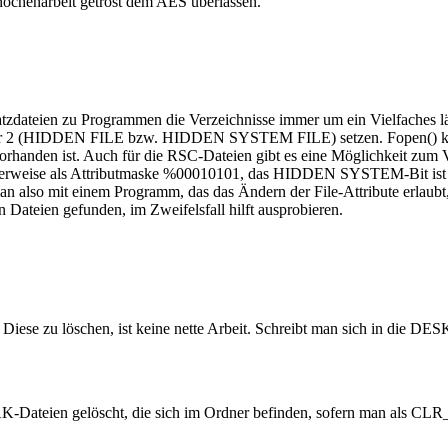
ochenarbeit getrost dem AES überlassen.
tzdateien zu Programmen die Verzeichnisse immer um ein Vielfaches län
 oder 2 (HIDDEN FILE bzw. HIDDEN SYSTEM FILE) setzen. Fopen() kann
e vorhanden ist. Auch für die RSC-Dateien gibt es eine Möglichkeit zum 
herweise als Attributmaske %00010101, das HIDDEN SYSTEM-Bit ist al
man also mit einem Programm, das das Ändern der File-Attribute erl
 Dateien gefunden, im Zweifelsfall hilft ausprobieren.
iese zu löschen, ist keine nette Arbeit. Schreibt man sich in die DE
-Dateien gelöscht, die sich im Ordner befinden, sofern man als CLR_