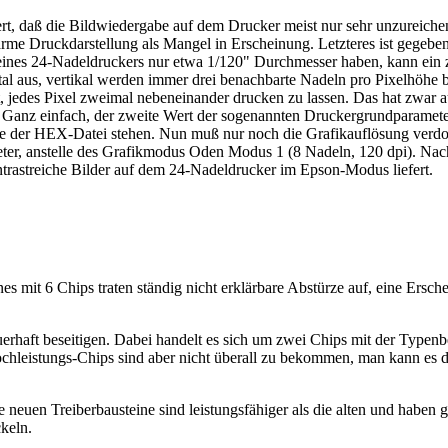
rt, daß die Bildwiedergabe auf dem Drucker meist nur sehr unzureich
starme Druckdarstellung als Mangel in Erscheinung. Letzteres ist geg
ines 24-Nadeldruckers nur etwa 1/120" Durchmesser haben, kann ein zu
tal aus, vertikal werden immer drei benachbarte Nadeln pro Pixelhöhe 
t, jedes Pixel zweimal nebeneinander drucken zu lassen. Das hat zwar au
 Ganz einfach, der zweite Wert der sogenannten Druckergrundparamete
le der HEX-Datei stehen. Nun muß nur noch die Grafikauflösung verdop
meter, anstelle des Grafikmodus Oden Modus 1 (8 Nadeln, 120 dpi). 
trastreiche Bilder auf dem 24-Nadeldrucker im Epson-Modus liefert.
t 6 Chips traten ständig nicht erklärbare Abstürze auf, eine Erschei
rhaft beseitigen. Dabei handelt es sich um zwei Chips mit der Typen
leistungs-Chips sind aber nicht überall zu bekommen, man kann es d
e neuen Treiberbausteine sind leistungsfähiger als die alten und habe
keln.