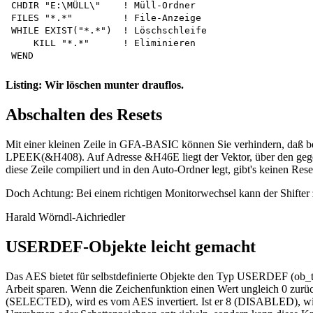
CHDIR "E:\MÜLL\"    ! Müll-Ordner

FILES "*.*"         ! File-Anzeige

WHILE EXIST("*.*")  ! Löschschleife

    KILL "*.*"      ! Eliminieren

Listing: Wir löschen munter drauflos.
Abschalten des Resets
Mit einer kleinen Zeile in GFA-BASIC können Sie verhindern, daß 
LPEEK(&H408). Auf Adresse &H46E liegt der Vektor, über den gegeb
diese Zeile compiliert und in den Auto-Ordner legt, gibt's keinen Rese
Doch Achtung: Bei einem richtigen Monitorwechsel kann der Shifter 
Harald Wörndl-Aichriedler
USERDEF-Objekte leicht gemacht
Das AES bietet für selbstdefinierte Objekte den Typ USERDEF (ob_t
Arbeit sparen. Wenn die Zeichenfunktion einen Wert ungleich 0 zurüc
(SELECTED), wird es vom AES invertiert. Ist er 8 (DISABLED), wird