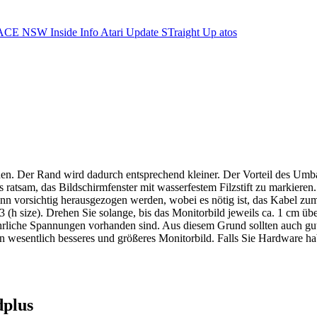
ACE NSW Inside Info
Atari Update
STraight Up
atos
n. Der Rand wird dadurch entsprechend kleiner. Der Vorteil des Umbau
es ratsam, das Bildschirmfenster mit wasserfestem Filzstift zu markier
nn vorsichtig herausgezogen werden, wobei es nötig ist, das Kabel zu
(h size). Drehen Sie solange, bis das Monitorbild jeweils ca. 1 cm übe
hrliche Spannungen vorhanden sind. Aus diesem Grund sollten auch gu
 wesentlich besseres und größeres Monitorbild. Falls Sie Hardware ha
dplus