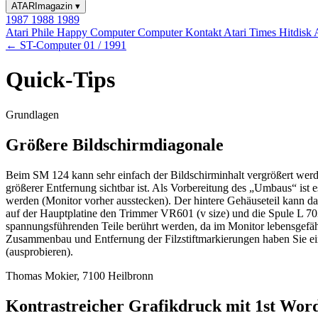
ATARImagazin
▾
1987
1988
1989
Atari Phile
Happy Computer
Computer Kontakt
Atari Times
Hitdisk
← ST-Computer 01 / 1991
Quick-Tips
Grundlagen
Größere Bildschirmdiagonale
Beim SM 124 kann sehr einfach der Bildschirminhalt vergrößert werde
größerer Entfernung sichtbar ist. Als Vorbereitung des „Umbaus“ ist 
werden (Monitor vorher ausstecken). Der hintere Gehäuseteil kann da
auf der Hauptplatine den Trimmer VR601 (v size) und die Spule L 703 
spannungsführenden Teile berührt werden, da im Monitor lebensgefä
Zusammenbau und Entfernung der Filzstiftmarkierungen haben Sie ein
(ausprobieren).
Thomas Mokier, 7100 Heilbronn
Kontrastreicher Grafikdruck mit 1st Wor