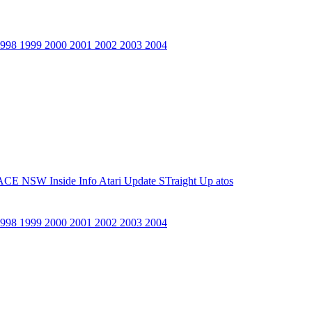
1998
1999
2000
2001
2002
2003
2004
ACE NSW Inside Info
Atari Update
STraight Up
atos
1998
1999
2000
2001
2002
2003
2004