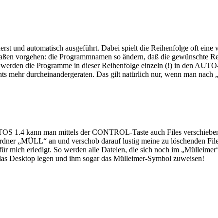
und automatisch ausgeführt. Dabei spielt die Reihenfolge oft eine w
maßen vorgehen: die Programmnamen so ändern, daß die gewünschte Reihe
e Programme in dieser Reihenfolge einzeln (!) in den AUTO-Ordne
ts mehr durcheinandergeraten. Das gilt natürlich nur, wenn man nach 
Ab TOS 1.4 kann man mittels der CONTROL-Taste auch Files verschiebe
 Ordner „MÜLL“ an und verschob darauf lustig meine zu löschenden Fil
 mich erledigt. So werden alle Dateien, die sich noch im „Mülleimer“
das Desktop legen und ihm sogar das Mülleimer-Symbol zuweisen!