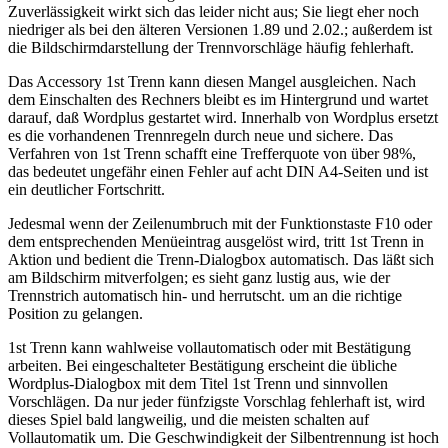
Zuverlässigkeit wirkt sich das leider nicht aus; Sie liegt eher noch
niedriger als bei den älteren Versionen 1.89 und 2.02.; außerdem ist
die Bildschirmdarstellung der Trennvorschläge häufig fehlerhaft.
Das Accessory 1st Trenn kann diesen Mangel ausgleichen. Nach
dem Einschalten des Rechners bleibt es im Hintergrund und wartet
darauf, daß Wordplus gestartet wird. Innerhalb von Wordplus ersetzt
es die vorhandenen Trennregeln durch neue und sichere. Das
Verfahren von 1st Trenn schafft eine Trefferquote von über 98%,
das bedeutet ungefähr einen Fehler auf acht DIN A4-Seiten und ist
ein deutlicher Fortschritt.
Jedesmal wenn der Zeilenumbruch mit der Funktionstaste F10 oder
dem entsprechenden Menüeintrag ausgelöst wird, tritt 1st Trenn in
Aktion und bedient die Trenn-Dialogbox automatisch. Das läßt sich
am Bildschirm mitverfolgen; es sieht ganz lustig aus, wie der
Trennstrich automatisch hin- und herrutscht. um an die richtige
Position zu gelangen.
1st Trenn kann wahlweise vollautomatisch oder mit Bestätigung
arbeiten. Bei eingeschalteter Bestätigung erscheint die übliche
Wordplus-Dialogbox mit dem Titel 1st Trenn und sinnvollen
Vorschlägen. Da nur jeder fünfzigste Vorschlag fehlerhaft ist, wird
dieses Spiel bald langweilig, und die meisten schalten auf
Vollautomatik um. Die Geschwindigkeit der Silbentrennung ist hoch