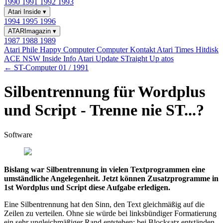
1990
1991
1992
1993
Atari Inside
▾
1994
1995
1996
ATARImagazin
▾
1987
1988
1989
Atari Phile
Happy Computer
Computer Kontakt
Atari Times
Hitdisk
ACE NSW Inside Info
Atari Update
STraight Up
atos
← ST-Computer 01 / 1991
Silbentrennung für Wordplus
und Script - Trenne nie ST...?
Software
Bislang war Silbentrennung in vielen Textprogrammen eine
umständliche Angelegenheit. Jetzt können Zusatzprogramme in
1st Wordplus und Script diese Aufgabe erledigen.
Eine Silbentrennung hat den Sinn, den Text gleichmäßig auf die
Zeilen zu verteilen. Ohne sie würde bei linksbündiger Formatierung
ein sehr ungleichmäßiger Rand entstehen; bei Blocksatz entständen