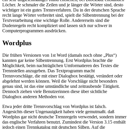
Löcher. Je schmaler die Zeilen und je länger die Wörter sind, desto
wichtiger ist ein gutes Trennverfahren. Da in der deutschen Sprache
recht lange Wörter verbreitet sind, spielt die Silbentrennung bei der
Textverarbeitung eine wichtige Rolle. Andererseits sind die
Dudenregeln recht kompliziert und lassen sich nur schwer in
Computerprogrammen ausdrücken.
Wordplus
Die frühen Versionen von 1st Word (damals noch ohne „Plus“)
kannten gar keine Silbentrennung. Erst Wordplus brachte die
Möglichkeit, beim nachträglichen Umformatieren des Textes die
Trennstellen anzugeben. Das Textprogramm macht
Trennvorschläge, die mit einer Dialogbox bestätigt, verändert oder
abgelehnt werden können. Weil die Vorschläge nicht besonders
genau sind, ist das eine umständliche und zeitraubende Tätigkeit.
Dennoch ziehen viele Benutzerinnen diese über sichtliche
Dialogbox anderen Methoden vor.
Etwa jeder dritte Trennvorschlag von Wordplus ist falsch.
Angesichts dieser Ungenauigkeit haben viele gemutmaßt. daß
Wordplus gar nicht deutsche Trennregeln verwendet, sondern immer
das englische Verfahren benutzt. Zumindest die Version 3.15 enthält
jedoch einen Trennkatalog mit deutschen Silben. Auf die