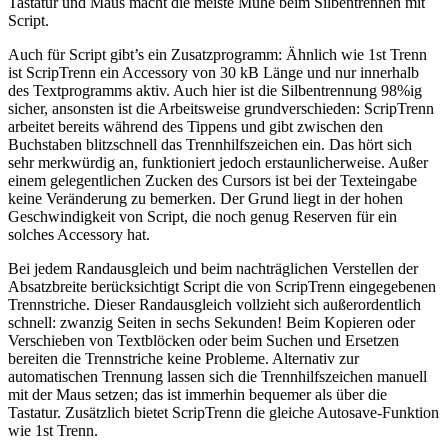
Tastatur und Maus macht die meiste Mühe beim Silbentrennen mit
Script.
Auch für Script gibt’s ein Zusatzprogramm: Ähnlich wie 1st Trenn
ist ScripTrenn ein Accessory von 30 kB Länge und nur innerhalb
des Textprogramms aktiv. Auch hier ist die Silbentrennung 98%ig
sicher, ansonsten ist die Arbeitsweise grundverschieden: ScripTrenn
arbeitet bereits während des Tippens und gibt zwischen den
Buchstaben blitzschnell das Trennhilfszeichen ein. Das hört sich
sehr merkwürdig an, funktioniert jedoch erstaunlicherweise. Außer
einem gelegentlichen Zucken des Cursors ist bei der Texteingabe
keine Veränderung zu bemerken. Der Grund liegt in der hohen
Geschwindigkeit von Script, die noch genug Reserven für ein
solches Accessory hat.
Bei jedem Randausgleich und beim nachträglichen Verstellen der
Absatzbreite berücksichtigt Script die von ScripTrenn eingegebenen
Trennstriche. Dieser Randausgleich vollzieht sich außerordentlich
schnell: zwanzig Seiten in sechs Sekunden! Beim Kopieren oder
Verschieben von Textblöcken oder beim Suchen und Ersetzen
bereiten die Trennstriche keine Probleme. Alternativ zur
automatischen Trennung lassen sich die Trennhilfszeichen manuell
mit der Maus setzen; das ist immerhin bequemer als über die
Tastatur. Zusätzlich bietet ScripTrenn die gleiche Autosave-Funktion
wie 1st Trenn.