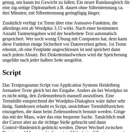
genug, um kaum ins Gewicht zu fallen; Ein neuer Randausgleich für
eine zig-seitige Diplomarbeit z.B. dauert ohne Silbentrennung ca.
drei Minuten, mit Silbentrennung geringfügig länger.
Zusätzlich verfügt 1st Trenn über eine Autosave-Funktion, die
allerdings erst ab Wordplus 3.15 wirkt. Nach einer bestimmten
Anzahl Tasteneingaben wird der bearbeitete Text automatisch
gespeichert. Wer noch wenig Übung mit Computern hat, dem kann
diese Funktion einige Sicherheit vor Datenverlust geben. 1st Trenn
erkennt, ob eine Festplatte angeschlossen ist und speichert dann
nach jedem Absatz. Bei Diskettenlaufwerken wird die Speicherung
ungefähr nach jeder halben Seite ausgelöst.
Script
Das Textprogramm Script von Application Systems Heidelberg
formatiert Texte gleich bei der Eingabe. Anders als bei Wordplus ist
es nicht nötig, den Zeilenumbruch manuell auszulösen. Eine
Trennhilfe entsprechend der Wordplus-Dialogbox wäre daher sehr
lästig. Stattdessen erlaubt es Script, unsichtbare Trennhilfszeichen
einzugeben, die dann beim Zeilenumbruch benutzt werden. Ginge
das mit der Maus, wäre das eine bequeme Sache. Tatsächlich muß
der Cursor aber an die richtige Stelle gebracht und dann
Control+Bindestrich gedrückt werden. Dieser Wechsel zwischen