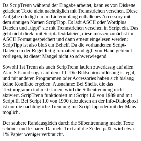
Da ScripTrenn während der Eingabe arbeitet, kann es von Diskette
geladene Texte nicht nachträglich mit Trennstrichen versehen. Diese
Aufgabe erledigt ein im Lieferumfang enthaltenes Accessory mit
dem sinnigen Namen ScripTipp. Es lädt ASCII oder Wordplus-
Dateien und „tippt“ sie mit Trennstrichen versehen in Script ein. Das
geht nicht direkt mit Script-Textdateien, diese müssen zunächst im
ASCII-Format gespeichert und dann erneut eingelesen werden;
ScripTipp ist also bloß ein Behelf. Da die vorhandenen Script-
Dateien in der Regel fertig formatiert und ggf. von Hand getrennt
vorliegen, ist dieser Mangel nicht so schwerwiegend.
Sowohl 1st Trenn als auch ScripTrenn laufen zuverlässig auf allen
Atari STs und sogar auf dem TT. Die Bildschirmauflösung ist egal,
und mit anderen Programmen oder Accessories haben sich bislang
keine Konflikte ergeben. Ausnahme: Bei Shells, die das
Textprogramm indirekt starten, wird die Silbentrennung nicht
aktiviert. ScripTrenn funktioniert mit Script 1.0 von 1989 und mit
Script II. Bei Script 1.0 von 1990 (abzulesen an der Info-Dialogbox)
ist nur die nachträgliche Trennung mit ScripTipp oder mit der Maus
möglich.
Der saubere Randausgleich durch die Silbentrennung macht Texte
schöner und lesbarer. Da mehr Text auf die Zeilen paßt, wird etwa
1% Papier weniger verbraucht.