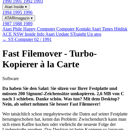
1990
1991
1992
1993
Atari Inside
▾
1994
1995
1996
ATARImagazin
▾
1987
1988
1989
Atari Phile
Happy Computer
Computer Kontakt
Atari Times
Hitdisk
ACE NSW Inside Info
Atari Update
STraight Up
atos
← ST-Computer 02 / 1991
Fast Filemover - Turbo-
Kopierer à la Carte
Software
Da haben Sie den Salat: Sie sitzen vor Ihrer Festplatte und
müssen 200 Signum!-Zeichensätze umkopieren. 2,6 MB von C
nach 1 schieben. Danke schön. Was tun? Mit dem Desktop?
Nein, ab sofort nehmen Sie besser Fast Filemover!
Wer tatsächlich schon megabyteweise die Daten auf seiner Festplatte
herumgeschoben hat, kennt das Problem: Zwischendurch kann man
sich einen Kaffee kochen oder vielleicht die neueste Folge der
Lindenstraße ansehen. Das Desktop ist beim Kopieren so langsam,