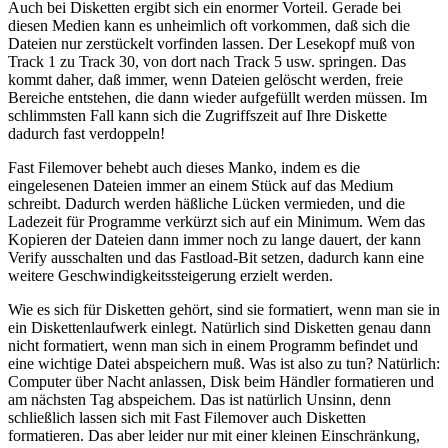
Auch bei Disketten ergibt sich ein enormer Vorteil. Gerade bei
diesen Medien kann es unheimlich oft vorkommen, daß sich die
Dateien nur zerstückelt vorfinden lassen. Der Lesekopf muß von
Track 1 zu Track 30, von dort nach Track 5 usw. springen. Das
kommt daher, daß immer, wenn Dateien gelöscht werden, freie
Bereiche entstehen, die dann wieder aufgefüllt werden müssen. Im
schlimmsten Fall kann sich die Zugriffszeit auf Ihre Diskette
dadurch fast verdoppeln!
Fast Filemover behebt auch dieses Manko, indem es die
eingelesenen Dateien immer an einem Stück auf das Medium
schreibt. Dadurch werden häßliche Lücken vermieden, und die
Ladezeit für Programme verkürzt sich auf ein Minimum. Wem das
Kopieren der Dateien dann immer noch zu lange dauert, der kann
Verify ausschalten und das Fastload-Bit setzen, dadurch kann eine
weitere Geschwindigkeitssteigerung erzielt werden.
Wie es sich für Disketten gehört, sind sie formatiert, wenn man sie in
ein Diskettenlaufwerk einlegt. Natürlich sind Disketten genau dann
nicht formatiert, wenn man sich in einem Programm befindet und
eine wichtige Datei abspeichern muß. Was ist also zu tun? Natürlich:
Computer über Nacht anlassen, Disk beim Händler formatieren und
am nächsten Tag abspeichem. Das ist natürlich Unsinn, denn
schließlich lassen sich mit Fast Filemover auch Disketten
formatieren. Das aber leider nur mit einer kleinen Einschränkung,