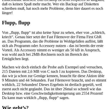
daß es keinen Spaß mehr macht. Wer ein Backup auf Disketten
schreiben muß, hat noch mehr Probleme, denn hier dauert es noch
länger!
Flupp, flupp
Von „flupp, flupp“ ist also keine Spur zu sehen, eher von „schleich,
kriech“. Genau hier setzt der Fast Filemover der Firma First GbR
an. Das Programm, das die Probleme in Wohlgefallen auflöst, läßt
sich als Programm oder Accessory nutzen - das ist bereits der erste
Vorteil. Als Accessory nimmt es weniger als 50 kB in Anspruch,
was wohl auch bei 2MB-Rechnern noch im Bereich des
Erträglichen liegt.
Machen wir doch einfach die Probe aufs Exempel und versuchen,
215 Dateien mit 2,6 MB von C nach I zu kopieren. Das Desktop,
das wir ja schon zur Genüge kennen, braucht für diese Aktion üble
9 Minuten und 44 Sekunden. Fast Filemover braucht, und es stimmt
wirklich, 22 Sekunden! Dieses Ergebnis ist dreifach geprüft, weil
zuerst auch nicht geglaubt. Das ist über 26mal so schnell wie das
Desktop bzw. eine Geschwindigkeitssteigerung um 2554 Prozent!
Da kann man wirklich „flupp, flupp“ sagen.
Wie geht’s?