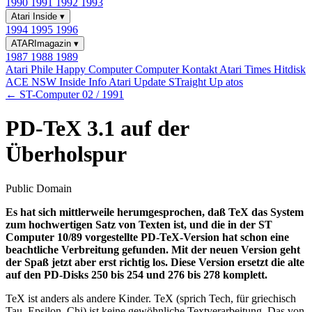
1990
1991
1992
1993
Atari Inside
▾
1994
1995
1996
ATARImagazin
▾
1987
1988
1989
Atari Phile
Happy Computer
Computer Kontakt
Atari Times
Hitdisk
ACE NSW Inside Info
Atari Update
STraight Up
atos
← ST-Computer 02 / 1991
PD-TeX 3.1 auf der
Überholspur
Public Domain
Es hat sich mittlerweile herumgesprochen, daß TeX das System
zum hochwertigen Satz von Texten ist, und die in der ST
Computer 10/89 vorgestellte PD-TeX-Version hat schon eine
beachtliche Verbreitung gefunden. Mit der neuen Version geht
der Spaß jetzt aber erst richtig los. Diese Version ersetzt die alte
auf den PD-Disks 250 bis 254 und 276 bis 278 komplett.
TeX ist anders als andere Kinder. TeX (sprich Tech, für griechisch
Tau, Epsilon, Chi) ist keine gewöhnliche Textverarbeitung. Das von