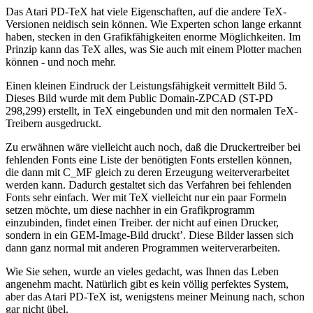
Das Atari PD-TeX hat viele Eigenschaften, auf die andere TeX-
Versionen neidisch sein können. Wie Experten schon lange erkannt
haben, stecken in den Grafikfähigkeiten enorme Möglichkeiten. Im
Prinzip kann das TeX alles, was Sie auch mit einem Plotter machen
können - und noch mehr.
Einen kleinen Eindruck der Leistungsfähigkeit vermittelt Bild 5.
Dieses Bild wurde mit dem Public Domain-ZPCAD (ST-PD
298,299) erstellt, in TeX eingebunden und mit den normalen TeX-
Treibern ausgedruckt.
Zu erwähnen wäre vielleicht auch noch, daß die Druckertreiber bei
fehlenden Fonts eine Liste der benötigten Fonts erstellen können,
die dann mit C_MF gleich zu deren Erzeugung weiterverarbeitet
werden kann. Dadurch gestaltet sich das Verfahren bei fehlenden
Fonts sehr einfach. Wer mit TeX vielleicht nur ein paar Formeln
setzen möchte, um diese nachher in ein Grafikprogramm
einzubinden, findet einen Treiber. der nicht auf einen Drucker,
sondern in ein GEM-Image-Bild druckt’. Diese Bilder lassen sich
dann ganz normal mit anderen Programmen weiterverarbeiten.
Wie Sie sehen, wurde an vieles gedacht, was Ihnen das Leben
angenehm macht. Natürlich gibt es kein völlig perfektes System,
aber das Atari PD-TeX ist, wenigstens meiner Meinung nach, schon
gar nicht übel.