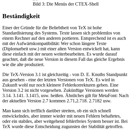
Bild 3: Die Menüs der CTEX-Shell
Beständigkeit
Einer der Gründe für die Beliebtheit von TeX ist hohe
Standardisierung des Systems. Texte lassen sich problemlos von
einem Rechner auf den anderen portieren. Entsprechend ist es auch
mit der Aufwärtskompatibilität: Wer schon längere Texte
(Diplomarbeit usw.) mit einer alten Version entwickelt hat, kann
diese einfach mit der neuen weiterbearbeiten. Es wurde darauf
geachtet, daß die neue Version in diesem Fall das gleiche Ergebnis
wie die alte produziert.
Die TeX-Version 3.1 ist gleichzeitig - von D. E. Knuths Standpunkt
aus gesehen - eine der letzten Versionen von TeX. Es wird in
Zukunft wohl nur noch kleinere Fehlerkorrekturen geben. Eine
Version 3.2 ist nicht vorgesehen. Zukünftige Versionen werden
3.14. 3.141. 3.1415, usw. heißen. Ähnliches gilt für MetaFont: Nach
der aktuellen Version 2.7 kommen 2.71,2.718. 2.7182 usw.
Man kann sich trefflich darüber streiten, ob ein sich schnell
entwickelndes, aber immer wieder mit neuen Fehlern behaftetes,
oder ein stabiles, aber weitgehend fehlerfreies System besser ist. Bei
TeX wurde diese Entscheidung zugunsten der Stabilität getroffen.