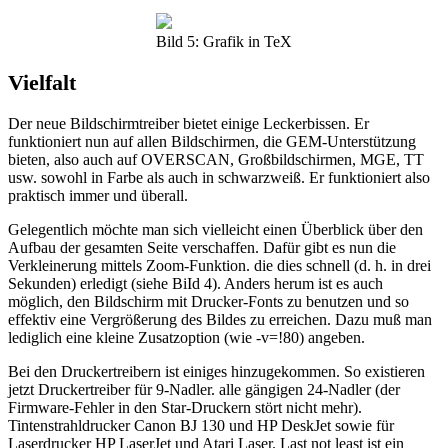
Bild 5: Grafik in TeX
Vielfalt
Der neue Bildschirmtreiber bietet einige Leckerbissen. Er
funktioniert nun auf allen Bildschirmen, die GEM-Unterstützung
bieten, also auch auf OVERSCAN, Großbildschirmen, MGE, TT
usw. sowohl in Farbe als auch in schwarzweiß. Er funktioniert also
praktisch immer und überall.
Gelegentlich möchte man sich vielleicht einen Überblick über den
Aufbau der gesamten Seite verschaffen. Dafür gibt es nun die
Verkleinerung mittels Zoom-Funktion. die dies schnell (d. h. in drei
Sekunden) erledigt (siehe BiId 4). Anders herum ist es auch
möglich, den Bildschirm mit Drucker-Fonts zu benutzen und so
effektiv eine Vergrößerung des Bildes zu erreichen. Dazu muß man
lediglich eine kleine Zusatzoption (wie -v=!80) angeben.
Bei den Druckertreibern ist einiges hinzugekommen. So existieren
jetzt Druckertreiber für 9-Nadler. alle gängigen 24-Nadler (der
Firmware-Fehler in den Star-Druckern stört nicht mehr).
Tintenstrahldrucker Canon BJ 130 und HP DeskJet sowie für
Laserdrucker HP LaserJet und Atari Laser. Last not least ist ein