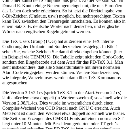
vom amerikanischen Standpunkt aus getan. Ab der Version 3.0 hat
Donald E. Knuth einige Neuerungen eingebaut, die uns Europäern
das Leben doch sehr erleichtern. So ist jetzt die Direkteingabe von
8-Bit-Zeichen (Umlaute, usw.) möglich, bei mehrsprachigen Texten
kann TeX zwischen den Trennregeln umschalten. Es können also in
einem Satz z. B. deutsche Wörter nach deutschen, und englische
Wörter nach englischen Regeln getrennt werden.
Die TeX Users Group (TUG) hat außerdem eine TeX-interne
Codierung der Umlaute und Sonderzeichen festgelegt. In Bild 1
sehen Sie, welche Zeichen Sie damit direkt eingeben können (hier
im Beispiel via TEMPUS). Die Tabelle zeigt nicht den Cork-Code,
sondern den Eingabecode auf dem Atari für das PD-TeX 3.1. Man
sieht insbesondere, daß alle Standardumlaute mit ihrem normalen
Atari-Code eingegeben werden können. Weitere Sonderzeichen,
wie Integrale, Wurzeln usw. werden dann über TeX Kommandos
angesprochen.
Die Version 3.1//2.1cs (sprich TeX 3.1 in der Atari-Version 2.1cs)
läuft außerdem etwa doppelt (in Worten: zweimal) so schnell wie die
Version 2.98//1.4cs. Dies wurde im wesentlichen durch einen
Compiler-Wechsel von CCD Pascal nach GNU C erreicht. Auch
MetaFont ist durch den Wechsel etwa doppelt so schnell wie bisher.
Die Zeit zum Erzeugen des CMRIO-Fonts auf einem normalen ST
liegt unter 10 Minuten. Mit Beschleunigerkarten oder TT geht’s
entsprechend schneller. Das PD-TeX ist jetzt eine der schnellsten