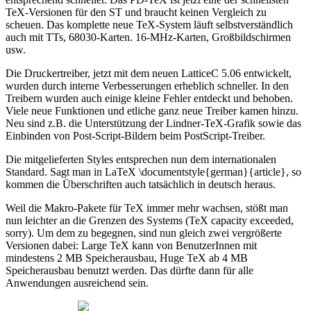
TeX-Versionen für den ST und braucht keinen Vergleich zu
scheuen. Das komplette neue TeX-System läuft selbstverständlich
auch mit TTs, 68030-Karten. 16-MHz-Karten, Großbildschirmen
usw.
Die Druckertreiber, jetzt mit dem neuen LatticeC 5.06 entwickelt,
wurden durch interne Verbesserungen erheblich schneller. In den
Treibern wurden auch einige kleine Fehler entdeckt und behoben.
Viele neue Funktionen und etliche ganz neue Treiber kamen hinzu.
Neu sind z.B. die Unterstützung der Lindner-TeX-Grafik sowie das
Einbinden von Post-Script-Bildern beim PostScript-Treiber.
Die mitgelieferten Styles entsprechen nun dem internationalen
Standard. Sagt man in LaTeX \documentstyle{german}{article}, so
kommen die Überschriften auch tatsächlich in deutsch heraus.
Weil die Makro-Pakete für TeX immer mehr wachsen, stößt man
nun leichter an die Grenzen des Systems (TeX capacity exceeded,
sorry). Um dem zu begegnen, sind nun gleich zwei vergrößerte
Versionen dabei: Large TeX kann von BenutzerInnen mit
mindestens 2 MB Speicherausbau, Huge TeX ab 4 MB
Speicherausbau benutzt werden. Das dürfte dann für alle
Anwendungen ausreichend sein.