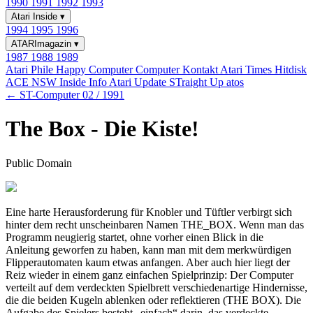
1990
1991
1992
1993
Atari Inside
▾
1994
1995
1996
ATARImagazin
▾
1987
1988
1989
Atari Phile
Happy Computer
Computer Kontakt
Atari Times
Hitdisk
ACE NSW Inside Info
Atari Update
STraight Up
atos
← ST-Computer 02 / 1991
The Box - Die Kiste!
Public Domain
Eine harte Herausforderung für Knobler und Tüftler verbirgt sich
hinter dem recht unscheinbaren Namen THE_BOX. Wenn man das
Programm neugierig startet, ohne vorher einen Blick in die
Anleitung geworfen zu haben, kann man mit dem merkwürdigen
Flipperautomaten kaum etwas anfangen. Aber auch hier liegt der
Reiz wieder in einem ganz einfachen Spielprinzip: Der Computer
verteilt auf dem verdeckten Spielbrett verschiedenartige Hindernisse,
die die beiden Kugeln ablenken oder reflektieren (THE BOX). Die
Aufgabe des Spielers besteht „einfach“ darin, das verdeckte