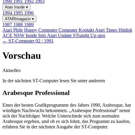
1990
1991
1992
1993
Atari Inside
▾
1994
1995
1996
ATARImagazin
▾
1987
1988
1989
Atari Phile
Happy Computer
Computer Kontakt
Atari Times
Hitdisk
ACE NSW Inside Info
Atari Update
STraight Up
atos
← ST-Computer 02 / 1991
Vorschau
Aktuelles
In der nächsten ST-Computer lesen Sie unter anderem
Arabesque Professional
Eines der besten Grafikprogramme des Jahres 1990, Arabesque, hat
würdigen Nachwuchs bekommen. „Arabesque Professional“ nennt
sich der Nachfolger. Welche Unterschiede sich zum normalen
Arabesque ergeben, und ob es sich lohnt, das Programm zu kaufen,
erfahren Sie in der nächsten Ausgabe der ST-Computer.