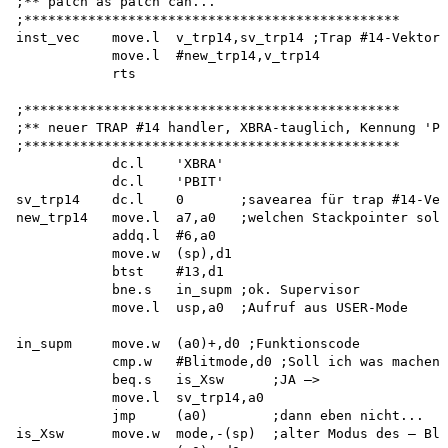
;** patch as patch can...

;*********************************************** 

inst_vec    move.l  v_trp14,sv_trp14 ;Trap #14-Vektor 
            move.l  #new_trp14,v_trp14

            rts

;***********************************************

;** neuer TRAP #14 handler, XBRA-tauglich, Kennung 'PB
;***********************************************

            dc.l    'XBRA'

            dc.l    'PBIT' 

sv_trp14    dc.l    0       ;savearea für trap #14-Vek
new_trp14   move.l  a7,a0   ;welchen Stackpointer soll
            addq.l  #6,a0 

            move.w  (sp),d1

            btst    #13,d1

            bne.s   in_supm ;ok. Supervisor

            move.l  usp,a0  ;Aufruf aus USER-Mode

in_supm     move.w  (a0)+,d0 ;Funktionscode

            cmp.w   #Blitmode,d0 ;Soll ich was machen?
            beq.s   is_Xsw      ;JA —>

            move.l  sv_trp14,a0

            jmp     (a0)        ;dann eben nicht...

is_Xsw      move.w  mode,-(sp)  ;alter Modus des — Bli