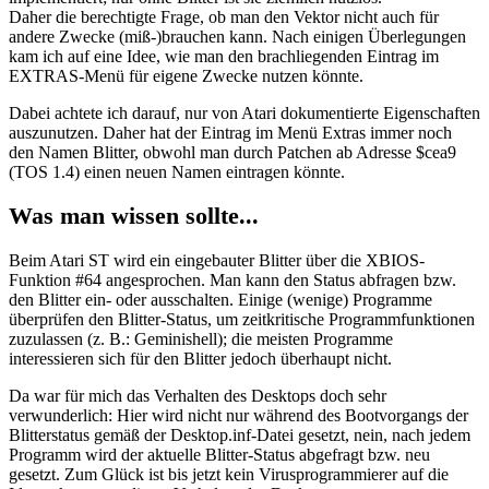
Daher die berechtigte Frage, ob man den Vektor nicht auch für
andere Zwecke (miß-)brauchen kann. Nach einigen Überlegungen
kam ich auf eine Idee, wie man den brachliegenden Eintrag im
EXTRAS-Menü für eigene Zwecke nutzen könnte.
Dabei achtete ich darauf, nur von Atari dokumentierte Eigenschaften
auszunutzen. Daher hat der Eintrag im Menü Extras immer noch
den Namen Blitter, obwohl man durch Patchen ab Adresse $cea9
(TOS 1.4) einen neuen Namen eintragen könnte.
Was man wissen sollte...
Beim Atari ST wird ein eingebauter Blitter über die XBIOS-
Funktion #64 angesprochen. Man kann den Status abfragen bzw.
den Blitter ein- oder ausschalten. Einige (wenige) Programme
überprüfen den Blitter-Status, um zeitkritische Programmfunktionen
zuzulassen (z. B.: Geminishell); die meisten Programme
interessieren sich für den Blitter jedoch überhaupt nicht.
Da war für mich das Verhalten des Desktops doch sehr
verwunderlich: Hier wird nicht nur während des Bootvorgangs der
Blitterstatus gemäß der Desktop.inf-Datei gesetzt, nein, nach jedem
Programm wird der aktuelle Blitter-Status abgefragt bzw. neu
gesetzt. Zum Glück ist bis jetzt kein Virusprogrammierer auf die