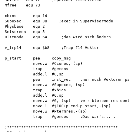
Mfree    equ 73

xbios       equ 14

Supexec     equ 38     ;exec in Supervisormode 

Physbase    equ 2

Setscreen   equ 5

Blitmode    equ 64      ;das wird sich ändern...

v_trp14     equ $b8     ;Trap #14 Vektor

p_start     pea     copy_msg

            move.w  #Cconws,-(sp)

            trap    #gemdos

            addq.l  #6,sp

            pea     inst_vec    ;nur noch Vektoren pat
            move.w  #Supexec,-(sp) 

            trap    #xbios

            addq.l  #6,sp

            move.w  #0,-(sp)    ;wir bleiben resident!
            move.l  #$100+p_end-p_start,-(sp) 

            move.w  #Ptermres,-(sp)

            trap    #gemdos     ;Das war's.....

;***********************************************
