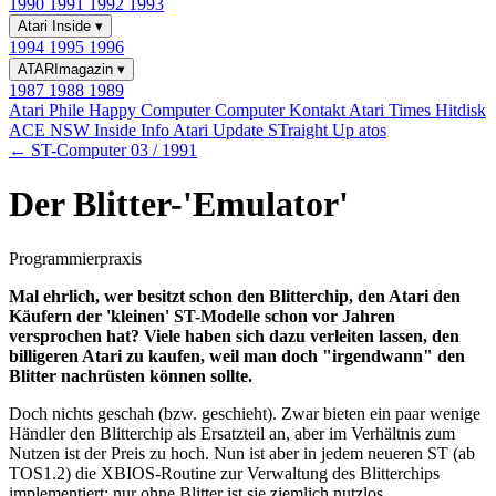
1990
1991
1992
1993
Atari Inside
▾
1994
1995
1996
ATARImagazin
▾
1987
1988
1989
Atari Phile
Happy Computer
Computer Kontakt
Atari Times
Hitdisk
ACE NSW Inside Info
Atari Update
STraight Up
atos
← ST-Computer 03 / 1991
Der Blitter-'Emulator'
Programmierpraxis
Mal ehrlich, wer besitzt schon den Blitterchip, den Atari den
Käufern der 'kleinen' ST-Modelle schon vor Jahren
versprochen hat? Viele haben sich dazu verleiten lassen, den
billigeren Atari zu kaufen, weil man doch "irgendwann" den
Blitter nachrüsten können sollte.
Doch nichts geschah (bzw. geschieht). Zwar bieten ein paar wenige
Händler den Blitterchip als Ersatzteil an, aber im Verhältnis zum
Nutzen ist der Preis zu hoch. Nun ist aber in jedem neueren ST (ab
TOS1.2) die XBIOS-Routine zur Verwaltung des Blitterchips
implementiert; nur ohne Blitter ist sie ziemlich nutzlos.