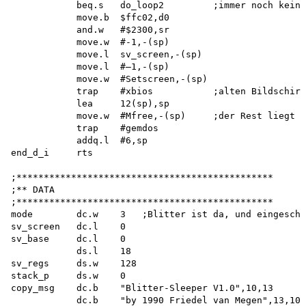
            beq.s   do_loop2         ;immer noch keine
            move.b  $ffc02,d0

            and.w   #$2300,sr

            move.w  #-1,-(sp)

            move.l  sv_screen,-(sp)

            move.l  #—1,-(sp)

            move.w  #Setscreen,-(sp)

            trap    #xbios           ;alten Bildschirm
            lea     12(sp),sp

            move.w  #Mfree,-(sp)     ;der Rest liegt n
            trap    #gemdos

            addq.l  #6,sp

end_d_i     rts

;*********************************************** 

;** DATA

;*********************************************** 

mode        dc.w    3   ;Blitter ist da, und eingescha
sv_screen   dc.l    0

sv_base     dc.l    0

            ds.l    18

sv_regs     ds.w    128

stack_p     ds.w    0

copy_msg    dc.b    "Blitter-Sleeper V1.0",10,13 

            dc.b    "by 1990 Friedel van Megen",13,10,