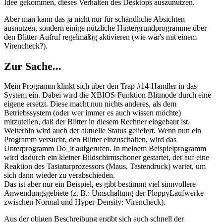
Idee gekommen, dieses Verhalten des Desktops auszunutzen.
Aber man kann das ja nicht nur für schändliche Absichten
ausnutzen, sondern einige nützliche Hintergrundprogramme über
den Blitter-Aufruf regelmäßig aktivieren (wie wär's mit einem
Virencheck?).
Zur Sache...
Mein Programm klinkt sich über den Trap #14-Handler in das
System ein. Dabei wird die XBIOS-Funktion Blitmode durch eine
eigene ersetzt. Diese macht nun nichts anderes, als dem
Betriebssystem (oder wer immer es auch wissen möchte)
mitzuteilen, daß der Blitter in diesem Rechner eingebaut ist.
Weiterhin wird auch der aktuelle Status geliefert. Wenn nun ein
Programm versucht, den Blitter einzuschalten, wird das
Unterprogramm Do_it aufgerufen. In meinem Beispielprogramm
wird dadurch ein kleiner Bildschirmschoner gestartet, der auf eine
Reaktion des Tastaturprozessors (Maus, Tastendruck) wartet, um
sich dann wieder zu verabschieden.
Das ist aber nur ein Beispiel, es gibt bestimmt viel sinnvollere
Anwendungsgebiete (z. B.: Umschaltung der FloppyLaufwerke
zwischen Normal und Hyper-Density; Virencheck).
Aus der obigen Beschreibung ergibt sich auch schnell der