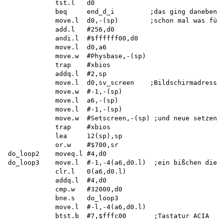
            tst.l   d0

            beq     end_d_i         ;das ging daneben

            move.l  d0,-(sp)        ;schon mal was für
            add.l   #256,d0

            andi.l  #$ffffff00,d0

            move.l  d0,a6

            move.w  #Physbase,-(sp)

            trap    #xbios

            addq.l  #2,sp

            move.l  d0,sv_screen    ;Bildschirmadresse
            move.w  #-1,-(sp)

            move.l  a6,-(sp)

            move.l  #-1,-(sp)

            move.w  #Setscreen,-(sp) ;und neue setzen

            trap    #xbios

            lea     12(sp),sp

            or.w    #$700,sr

do_loop2    moveq.l #4,d0

do_loop3    move.l  #-1,-4(a6,d0.l)  ;ein bißchen die 
            clr.l   0(a6,d0.l)

            addq.l  #4,d0

            cmp.w   #32000,d0

            bne.s   do_loop3

            move.l  #-l,-4(a6,d0.l)

            btst.b  #7,$fffc00       ;Tastatur ACIA
