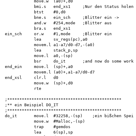
            move.w  (a0)+,d0

            bmi.s   end_xs1     ;Nur den Status holen.
            btst    #0,d0

            bne.s   ein_sch     ;Blitter ein ->

            and.w   #254,mode   ;Blitter aus

            bra.s   end_xs1

ein_sch     or.w    #1,mode     ;Blitter ein

            lea     sv_regs(pc),a0

            movem.l a1-a7/d0-d7,-(a0) 

            lea     stack_p,sp

            move.l  a0,-(sp)

            bsr     do_it       ;and now do some work.
end_ein     move.l  (sp)+,a0

            movem.l (a0)+,a1-a7/d0-d7 

end_xsl     clr.l   d0

            move.w  (sp)+,d0

            rte

;*********************************************** 

;** ein Beispiel DO_IT 

;***********************************************

do_it       move.l  #32258,-(sp)    ;ein bißchen Speic
            move.w  #Malloc,-(sp)

            trap    #gemdos

            lea     6(sp),sp
