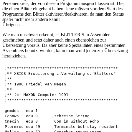
Personenkreis, der von diesem Programm ausgeschlossen ist. Die,
die einen Blitter eingebaut haben. Jene müssen vor dem Start des
Programms den Blitter aktivieren/deaktivieren, da man den Status
später nicht mehr ändern kann!
Übrigens...
Wie man unschwer erkennt, ist BLITTER.S in Assembler
geschrieben und setzt daher auch einen ebensolchen zur
Übersetzung voraus. Da aber keine Spezialitäten eines bestimmten
Assemblers benutzt werden, kann man wohl jeden zur Übersetzung
heranziehen.
;*********************************************** 

;** XBIOS-Erweiterung z.Verwaltung d.'Blitters'

;**

;** 1990 Friedel van Megen 

;**

;** (c) MAXON Computer 1991 

;***********************************************

gemdos   equ 1

Cconws   equ 9      ;schreibe String

Cnecin   equ 8      ;Con in without echo

Ptermres equ 49     ;Terminate but stay resident 

Malloc   equ 72     ;Speicher reservieren
