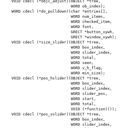
   VOID cdecl (*objc_adjust)(OBJECT *tree,

                             WORD ob_index);

   WORD cdecl (*do_pulldown)(char *entries[],

                             WORD num_items,

                             WORD checked_item, 

                             WORD font,

                             GRECT *button_xywh, 

                             GRECT *window_xywh);

   VOID cdecl (*size_slider)(OBJECT *tree,

                             WORD box_index,

                             WORD slider_index, 

                             WORD total,

                             WORD seen,

                             WORD v_h_flag,

                             WORD min_size);

   VOID cdecl (*pos_hslider)(OBJECT *tree,

                             WORD box_index,

                             WORD slider_index, 

                             WORD slider_pos,

                             WORD start,

                             WORD total,

                             VOID (*function)());

   VOID cdecl (*pos_vslider)(OBJECT *tree,

                             WORD box_index,

                             WORD slider_index, 
