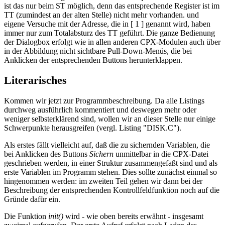
ist das nur beim ST möglich, denn das entsprechende Register ist im
TT (zumindest an der alten Stelle) nicht mehr vorhanden. und
eigene Versuche mit der Adresse, die in [ 1 ] genannt wird, haben
immer nur zum Totalabsturz des TT geführt. Die ganze Bedienung
der Dialogbox erfolgt wie in allen anderen CPX-Modulen auch über
in der Abbildung nicht sichtbare Pull-Down-Menüs, die bei
Anklicken der entsprechenden Buttons herunterklappen.
Literarisches
Kommen wir jetzt zur Programmbeschreibung. Da alle Listings
durchweg ausführlich kommentiert und deswegen mehr oder
weniger selbsterklärend sind, wollen wir an dieser Stelle nur einige
Schwerpunkte herausgreifen (vergl. Listing "DISK.C").
Als erstes fällt vielleicht auf, daß die zu sichernden Variablen, die
bei Anklicken des Buttons
Sichern
unmittelbar in die CPX-Datei
geschrieben werden, in einer Struktur zusammengefaßt sind und als
erste Variablen im Programm stehen. Dies sollte zunächst einmal so
hingenommen werden: im zweiten Teil gehen wir dann bei der
Beschreibung der entsprechenden Kontrollfeldfunktion noch auf die
Gründe dafür ein.
Die Funktion
init()
wird - wie oben bereits erwähnt - insgesamt