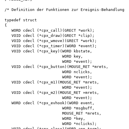
/* Definition der Funktionen zur Ereignis-Behandlung -
typedef struct

{

   WORD cdecl (*cpx_call)(GRECT *work);

   VOID cdecl (*cpx_draw)(GRECT *clip);

   VOID cdecl (*cpx_wmove)(GRECT *work);

   VOID cdecl (*cpx_timer)(WORD *event);

   VOID cdecl (*cpx_key)(WORD kbstate,

                         WORD key,

                         WORD *event);

   VOID cdecl (*cpx_button)(MOUSE_RET *mrets,

                         WORD nclicks,

                         WORD *event);

   VOID cdecl (*cpx_m1)(MOUSE_RET *mrets,

                         WORD *event);

   VOID cdecl (*cpx_m2)(MOUSE_RET »mrets,

                         WORD *event);

   WORD cdecl (*cpx_evhook)(WORD event,

                         WORD *msgbuff,

                         MOUSE_RET *mrets,

                         WORD *key,

                         WORD *nclicks);

   VOID cdecl (*cpx_close)(WORD app_term);
