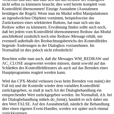
nicht selbst zu kümmern braucht; dies wird bereits komplett vom
Kontrollfeld übernommen! Einzige Ausnahme (Ausnahmen
bestätigen die Regel): Wenn man im Modul selbst Manipulationen
an irgendwelchen Objekten vornimmt, beispielsweise das
Zurücksetzen eines selektierten Buttons, hat man sich um das
Redraw selber zu kümmern. Erwähnung finden sollte auch noch,
daß bei jedem vom Kontrollfeld übernommenen Redraw das Modul
anschließend zusätzlich noch eine Redraw-Message erhält, um
eventuell außerhalb des Beobachtungsbereichs des Kontrollfeldes
liegende Änderungen in der Dialogbox vorzunehmen. Im
Normalfall ist dies jedoch nicht erforderlich!
Beachten sollte man auch, daß die Messages WM_REDRAW und
AC_CLOSE ausgewertet werden müssen, damit sowohl auf das
Schließen des Kontrollfeldfensters als auch auf das Beenden eines
Hauptprogramms reagiert werden kann.
Wird das CPX-Modul verlassen (was beim Beenden von main() der
Fall ist) und die Kontrolle wieder dem variablen Kontrollfeld
zurückgegeben, so muß je nach Art der Dialogbehandlung ein
entsprechender Wert zurückgegeben werden. Im Normalfall, d.h. bei
der Dialogbehandlung mittels do_form(), handelt es sich dabei um
den Wert FALSE. Auf den Ausnahmefall, nämlich die Behandlung
über einen eigenen Event-Handler, werden wir später noch einmal
zurückkommen.