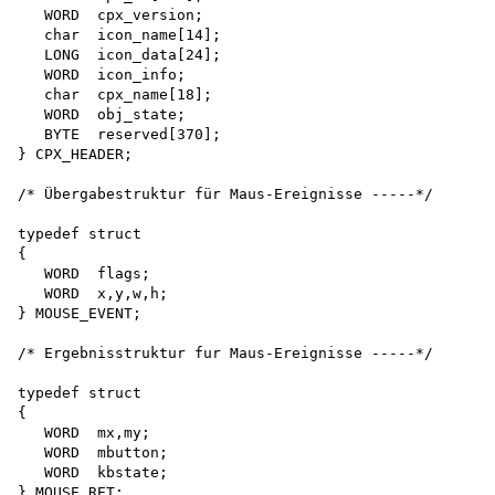
   WORD  cpx_version;

   char  icon_name[14];

   LONG  icon_data[24];

   WORD  icon_info;

   char  cpx_name[18];

   WORD  obj_state;

   BYTE  reserved[370];

} CPX_HEADER;

/* Übergabestruktur für Maus-Ereignisse -----*/

typedef struct

{

   WORD  flags;

   WORD  x,y,w,h;

} MOUSE_EVENT;

/* Ergebnisstruktur fur Maus-Ereignisse -----*/

typedef struct

{

   WORD  mx,my;

   WORD  mbutton;

   WORD  kbstate;

} MOUSE_RET;
