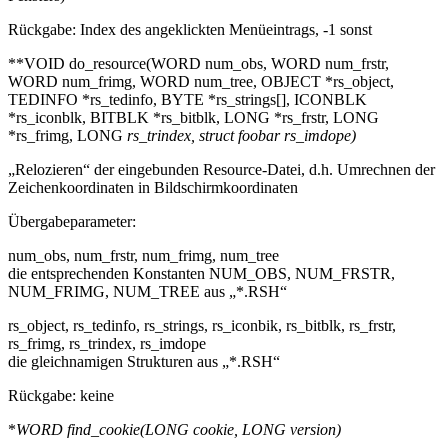
Rückgabe: Index des angeklickten Menüeintrags, -1 sonst
**VOID do_resource(WORD num_obs, WORD num_frstr,
WORD num_frimg, WORD num_tree, OBJECT *rs_object,
TEDINFO *rs_tedinfo, BYTE *rs_strings[], ICONBLK
*rs_iconblk, BITBLK *rs_bitblk, LONG *rs_frstr, LONG
*rs_frimg, LONG
rs_trindex, struct foobar
rs_imdope)
„Relozieren“ der eingebunden Resource-Datei, d.h. Umrechnen der
Zeichenkoordinaten in Bildschirmkoordinaten
Übergabeparameter:
num_obs, num_frstr, num_frimg, num_tree
die entsprechenden Konstanten NUM_OBS, NUM_FRSTR,
NUM_FRIMG, NUM_TREE aus „*.RSH“
rs_object, rs_tedinfo, rs_strings, rs_iconbik, rs_bitblk, rs_frstr,
rs_frimg, rs_trindex, rs_imdope
die gleichnamigen Strukturen aus „*.RSH“
Rückgabe: keine
*
WORD find_cookie(LONG cookie, LONG
version)