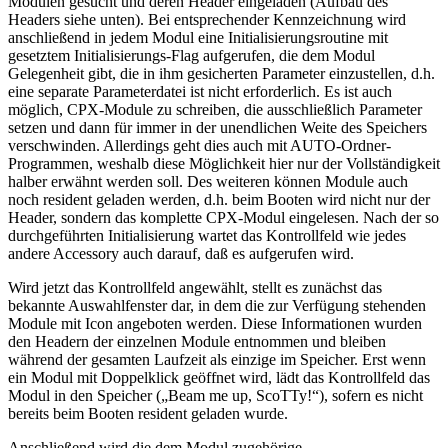
Modulen gesucht und deren Header eingeladen (Aufbau des
Headers siehe unten). Bei entsprechender Kennzeichnung wird
anschließend in jedem Modul eine Initialisierungsroutine mit
gesetztem Initialisierungs-Flag aufgerufen, die dem Modul
Gelegenheit gibt, die in ihm gesicherten Parameter einzustellen, d.h.
eine separate Parameterdatei ist nicht erforderlich. Es ist auch
möglich, CPX-Module zu schreiben, die ausschließlich Parameter
setzen und dann für immer in der unendlichen Weite des Speichers
verschwinden. Allerdings geht dies auch mit AUTO-Ordner-
Programmen, weshalb diese Möglichkeit hier nur der Vollständigkeit
halber erwähnt werden soll. Des weiteren können Module auch
noch resident geladen werden, d.h. beim Booten wird nicht nur der
Header, sondern das komplette CPX-Modul eingelesen. Nach der so
durchgeführten Initialisierung wartet das Kontrollfeld wie jedes
andere Accessory auch darauf, daß es aufgerufen wird.
Wird jetzt das Kontrollfeld angewählt, stellt es zunächst das
bekannte Auswahlfenster dar, in dem die zur Verfügung stehenden
Module mit Icon angeboten werden. Diese Informationen wurden
den Headern der einzelnen Module entnommen und bleiben
während der gesamten Laufzeit als einzige im Speicher. Erst wenn
ein Modul mit Doppelklick geöffnet wird, lädt das Kontrollfeld das
Modul in den Speicher („Beam me up, ScoTTy!“), sofern es nicht
bereits beim Booten resident geladen wurde.
Anschließend wird die dem Modul zugehörige