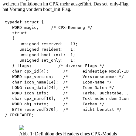
weiteren Funktionen im CPX mehr ausgeführt. Das set_only-Flag
hat Vorrang vor dem boot_init-Flag.
typedef struct {

   WORD magic;	   /* CPX-Kennung */

   struct 

   {

      unsigned reserved:   13;

      unsigned resident:   1;

      unsigned boot_init:  1; 

      unsigned set_only:   1;

   } flags;	      /* diverse Flags */

   char cpx_id[4];	/*	eindeutige Modul-ID	*/

   WORD cpx_version;	/*	Versionsnummer */

   char icon_name[14];	/*	Icon-Name */

   LONG icon_data[24];	/*	Icon-Daten */

   WORD icon_info;	/*	Farbe, Buchstabe...	*/

   char cpx_name[18];	/*	Text neben dem Icon	*/

   WORD obj_state;	/*	Farben */

   BYTE reserved[370];	/*	nicht benutzt */

Abb. 1: Definition des Headers eines CPX-Moduls