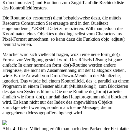
Krümelmonster!) und Routinen zum Zugriff auf die Rechteckliste
des Kontrollfeldfensters.
Die Routine do_resource() dient beispielsweise dazu, die mittels
Resource Construction Set erzeugte und in den Quelltext
eingebundene „*.RSH“-Datei zu relozieren. Will man jedoch die
Koordinaten eines Objektes unbedingt selbst vom Character- ins
Pixel-Format umrechnen, so kann dazu die Funktion objc_adjust()
benutzt werden.
Mancher wird sich vielleicht fragen, wozu eine neue form_do()-
Format zur Verfügung gestellt wird. Des Rätsels Lösung ist ganz
einfach: In einer normalen form_do()-Routine werden andere
Ereignisse, die nicht im Zusammenhang mit der Dialogbox stehen,
wie z.B. die Anwahl von Drop-Down-Menüs in der Menüzeile,
ignoriert. Das würde bei einem Kontrollfeld, das ja parallel zu einem
Programm in einem Fenster abläuft (Multitasking!), zum Blockieren
des ganzen Systems führen. Die neue Routine do_form() arbeitet
ähnlich wie form_do(), nur daß das Hauptprogramm nicht blockiert
wird. Es kann nicht nur der Index des angewählten Objekts
zurückgeliefert werden, sondern auch eine Message, die im
angegebenen Messagepuffer abgelegt wird.
Abb. 4: Diese Mitteilung erhält man nach dem Parken der Festplatte.