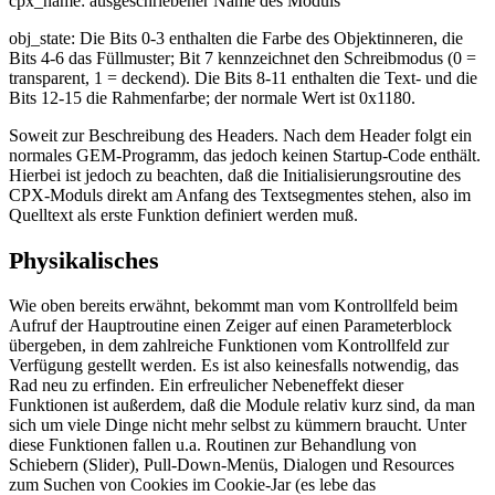
cpx_name: ausgeschriebener Name des Moduls
obj_state: Die Bits 0-3 enthalten die Farbe des Objektinneren, die
Bits 4-6 das Füllmuster; Bit 7 kennzeichnet den Schreibmodus (0 =
transparent, 1 = deckend). Die Bits 8-11 enthalten die Text- und die
Bits 12-15 die Rahmenfarbe; der normale Wert ist 0x1180.
Soweit zur Beschreibung des Headers. Nach dem Header folgt ein
normales GEM-Programm, das jedoch keinen Startup-Code enthält.
Hierbei ist jedoch zu beachten, daß die Initialisierungsroutine des
CPX-Moduls direkt am Anfang des Textsegmentes stehen, also im
Quelltext als erste Funktion definiert werden muß.
Physikalisches
Wie oben bereits erwähnt, bekommt man vom Kontrollfeld beim
Aufruf der Hauptroutine einen Zeiger auf einen Parameterblock
übergeben, in dem zahlreiche Funktionen vom Kontrollfeld zur
Verfügung gestellt werden. Es ist also keinesfalls notwendig, das
Rad neu zu erfinden. Ein erfreulicher Nebeneffekt dieser
Funktionen ist außerdem, daß die Module relativ kurz sind, da man
sich um viele Dinge nicht mehr selbst zu kümmern braucht. Unter
diese Funktionen fallen u.a. Routinen zur Behandlung von
Schiebern (Slider), Pull-Down-Menüs, Dialogen und Resources
zum Suchen von Cookies im Cookie-Jar (es lebe das