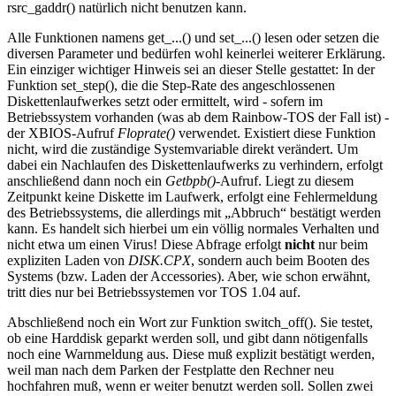
rsrc_gaddr() natürlich nicht benutzen kann.
Alle Funktionen namens get_...() und set_...() lesen oder setzen die
diversen Parameter und bedürfen wohl keinerlei weiterer Erklärung.
Ein einziger wichtiger Hinweis sei an dieser Stelle gestattet: In der
Funktion set_step(), die die Step-Rate des angeschlossenen
Diskettenlaufwerkes setzt oder ermittelt, wird - sofern im
Betriebssystem vorhanden (was ab dem Rainbow-TOS der Fall ist) -
der XBIOS-Aufruf
Floprate()
verwendet. Existiert diese Funktion
nicht, wird die zuständige Systemvariable direkt verändert. Um
dabei ein Nachlaufen des Diskettenlaufwerks zu verhindern, erfolgt
anschließend dann noch ein
Getbpb()
-Aufruf. Liegt zu diesem
Zeitpunkt keine Diskette im Laufwerk, erfolgt eine Fehlermeldung
des Betriebssystems, die allerdings mit „Abbruch“ bestätigt werden
kann. Es handelt sich hierbei um ein völlig normales Verhalten und
nicht etwa um einen Virus! Diese Abfrage erfolgt
nicht
nur beim
expliziten Laden von
DISK.CPX
, sondern auch beim Booten des
Systems (bzw. Laden der Accessories). Aber, wie schon erwähnt,
tritt dies nur bei Betriebssystemen vor TOS 1.04 auf.
Abschließend noch ein Wort zur Funktion switch_off(). Sie testet,
ob eine Harddisk geparkt werden soll, und gibt dann nötigenfalls
noch eine Warnmeldung aus. Diese muß explizit bestätigt werden,
weil man nach dem Parken der Festplatte den Rechner neu
hochfahren muß, wenn er weiter benutzt werden soll. Sollen zwei