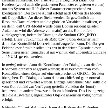
zweimal aufgerufen. Der erste Aufruf erfolgt nach Laden des
Headers (wobei auch die gesicherten Parameter eingelesen werden),
um das System mit Hilfe dieser Parameter entsprechend zu
konfigurieren. Der zweite Aufruf erfolgt nach Öffnen des Moduls
mit Doppelklick. An dieser Stelle werden für gewöhnlich die
Resource-Datei reloziert und die globalen Variablen initialisiert, es
sei denn, daß CPX-Modul wurde beim Booten resident geladen.
Außerdem wird die Adresse von main() an das Kontrollfeld
zurückgegeben, indem ihr Eintrag in die Struktur CPX_INFO
erfolgt. Diese Struktur muß als
static
bzw.
global
deklariert sein,
damit das Kontrollfeld jederzeit darauf zugreifen kann. Die übrigen
Felder dieser Struktur sollen uns erst in der dritten Episode dieser
Serie interessieren, zunächst ist nur wichtig, daß unbenutzte Einträge
auf NULL gesetzt werden.
In
main()
müssen dann die Koordinaten der Dialogbox an die des
Kontrollfeldfensters angepaßt werden; dazu bekommt man vom
Kontrollfeld einen Zeiger auf eine entsprechende GRECT- Struktur
übergeben. Die Dialogbox kann dann anschließend ganz normal
gezeichnet und verwaltet werden. Einzige Ausnahme: Man sollte die
vom Kontrollfeld zur Verfügung gestellte Funktion do_form()
benutzen, um andere Prozesse nicht zu behindern. Das Listing zeigt,
daß die Auswertung angeklickter Objekte ansonsten völlig normal
erfolgt.
Weiterhin fällt auf, daß man sich um das Redraw der Dialogbox