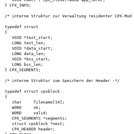
} CFX_INFO;

/* interne Struktur zur Verwaltung residenter CPX-Modu
typedef struct

{

   VOID *text_start;

   LONG text_len;

   VOID *data_start;

   LONG data_len;

   VOID *bss_start;

   LONG bss_len;

} CPX_SEGMENTS;

/* interne Struktur zum Speichern der Header -*/

typedef struct cpxblock

{

   char     filename[14];

   WORD     ok;

   WORD     valid;

   CPX_SEGMENTS *segments;

   struct cpxblock *next;

   CPX_HEADER header;
