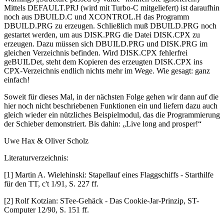
Mittels DEFAULT.PRJ (wird mit Turbo-C mitgeliefert) ist daraufhin
noch aus DBUILD.C und XCONTROL.H das Programm
DBUILD.PRG zu erzeugen. Schließlich muß DBUILD.PRG noch
gestartet werden, um aus DISK.PRG die Datei DISK.CPX zu
erzeugen. Dazu müssen sich DBUILD.PRG und DISK.PRG im
gleichen Verzeichnis befinden. Wird DISK.CPX fehlerfrei
geBUILDet, steht dem Kopieren des erzeugten DISK.CPX ins
CPX-Verzeichnis endlich nichts mehr im Wege. Wie gesagt: ganz
einfach!
Soweit für dieses Mal, in der nächsten Folge gehen wir dann auf die
hier noch nicht beschriebenen Funktionen ein und liefern dazu auch
gleich wieder ein nützliches Beispielmodul, das die Programmierung
der Schieber demonstriert. Bis dahin: „Live long and prosper!“
Uwe Hax & Oliver Scholz
Literaturverzeichnis:
[1] Martin A. Wielehinski: Stapellauf eines Flaggschiffs - Starthilfe
für den TT, c't 1/91, S. 227 ff.
[2] Rolf Kotzian: STee-Gehäck - Das Cookie-Jar-Prinzip, ST-
Computer 12/90, S. 151 ff.