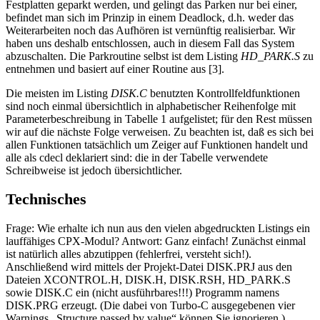
Festplatten geparkt werden, und gelingt das Parken nur bei einer,
befindet man sich im Prinzip in einem Deadlock, d.h. weder das
Weiterarbeiten noch das Aufhören ist vernünftig realisierbar. Wir
haben uns deshalb entschlossen, auch in diesem Fall das System
abzuschalten. Die Parkroutine selbst ist dem Listing
HD_PARK.S
zu
entnehmen und basiert auf einer Routine aus [3].
Die meisten im Listing
DISK.C
benutzten Kontrollfeldfunktionen
sind noch einmal übersichtlich in alphabetischer Reihenfolge mit
Parameterbeschreibung in Tabelle 1 aufgelistet; für den Rest müssen
wir auf die nächste Folge verweisen. Zu beachten ist, daß es sich bei
allen Funktionen tatsächlich um Zeiger auf Funktionen handelt und
alle als cdecl deklariert sind: die in der Tabelle verwendete
Schreibweise ist jedoch übersichtlicher.
Technisches
Frage: Wie erhalte ich nun aus den vielen abgedruckten Listings ein
lauffähiges CPX-Modul? Antwort: Ganz einfach! Zunächst einmal
ist natürlich alles abzutippen (fehlerfrei, versteht sich!).
Anschließend wird mittels der Projekt-Datei DISK.PRJ aus den
Dateien XCONTROL.H, DISK.H, DISK.RSH, HD_PARK.S
sowie DISK.C ein (nicht ausführbares!!!) Programm namens
DISK.PRG erzeugt. (Die dabei von Turbo-C ausgegebenen vier
Warnings „Structure passed by value“ können Sie ignorieren.)