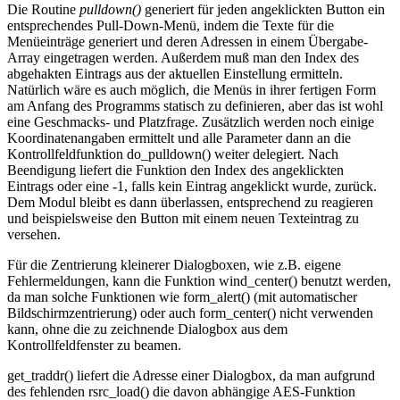
Die Routine
pulldown()
generiert für jeden angeklickten Button ein
entsprechendes Pull-Down-Menü, indem die Texte für die
Menüeinträge generiert und deren Adressen in einem Übergabe-
Array eingetragen werden. Außerdem muß man den Index des
abgehakten Eintrags aus der aktuellen Einstellung ermitteln.
Natürlich wäre es auch möglich, die Menüs in ihrer fertigen Form
am Anfang des Programms statisch zu definieren, aber das ist wohl
eine Geschmacks- und Platzfrage. Zusätzlich werden noch einige
Koordinatenangaben ermittelt und alle Parameter dann an die
Kontrollfeldfunktion do_pulldown() weiter delegiert. Nach
Beendigung liefert die Funktion den Index des angeklickten
Eintrags oder eine -1, falls kein Eintrag angeklickt wurde, zurück.
Dem Modul bleibt es dann überlassen, entsprechend zu reagieren
und beispielsweise den Button mit einem neuen Texteintrag zu
versehen.
Für die Zentrierung kleinerer Dialogboxen, wie z.B. eigene
Fehlermeldungen, kann die Funktion wind_center() benutzt werden,
da man solche Funktionen wie form_alert() (mit automatischer
Bildschirmzentrierung) oder auch form_center() nicht verwenden
kann, ohne die zu zeichnende Dialogbox aus dem
Kontrollfeldfenster zu beamen.
get_traddr() liefert die Adresse einer Dialogbox, da man aufgrund
des fehlenden rsrc_load() die davon abhängige AES-Funktion