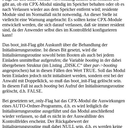
gibt an, ob ein CPX-Modul ständig im Speicher behalten oder ob es
nach Verlassen wieder aus dem Speicher entfernt wird; residente
Module sind im Normalfall nicht notwendig. An dieser Stelle ist
vielleicht eine Warnung angebracht: Es sollten keine CPX-Module
entwickelt werden, die sich darauf verlassen, daß sie immer resident
sind, da der Anwender selbst dies im Kontrollfeld konfigurieren
kann!
Das boot_init-Flag gibt Auskunft über die Behandlung der
Initialisierungsroutine. Ist dieses Bit gesetzt, wird die
Initialisierungsroutine sowohl beim Booten als auch bei jedem
Einladen unmittelbar aufgerufen; die Variable
booting
in der dabei
übergebenen Struktur (im Listing „DISK.C“ über
par->booting
angesprochen) hat in diesen Fällen den Wert TRUE. Soll das Modul
beim Einladen jedoch nicht initialisiert werden, sondern erst bei der
Anwahl mit Doppelklick, so muß das boot_init-Flag gelöscht sein.
In diesem Fall ist auch
booting
bei Aufruf der Initialisierungsroutine
gelöscht, d.h. FALSE.
Bei gesetztem set_only-Flag hat das CPX-Modul die Auswirkungen
eines AUTO-Ordner-Programms, d.h. es wird lediglich die
Initialisierungsroutine ausgeführt und das Modul anschließend
wieder verlassen, so daß es nicht in der Auswahlliste des
Kontrollfeldes erscheint. Der Rückgabewert der
Initialisierungsroutine muß dabei NULL sein, d.h. es werden keine