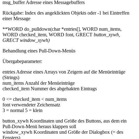
msg_buffer Adresse eines Messagebuffers
Rückgabe: Index des angeklickten Objekts oder -1 bei Eintreffen
einer Message
**WORD do_pulldown(char *entries[], WORD num_items,
WORD checked_item, WORD font, GRECT
button_xywh,
GRECT
window_xywh)
Behandlung eines Pull-Down-Menüs
Übergabeparameter:
entries Adresse eines Arrays von Zeigern auf die Menüeinträge
(Strings)
num_items Anzahl der Menüeinträge
checked_item Nummer des abgehakten Eintrags
0 <= checked_item < num_items
font verwendeter Zeichensatz
3 = normal 5 = klein
button_xywh Koordinaten und Größe des Buttons, aus dem ein
Pull-Down-Menü heraus klappen soll
window_xywh Koordinaten und Größe der Dialogbox (= des
Fensters)