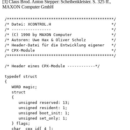
[3] Claus Brod. Anton Stepper: Scheibenkleister. S. 325 ff.,
MAXON Computer GmbH
/**********************************************/

/* Datei: XCONTROL.H                          */

/* -----------------                          */

/* (C) 1990 by MAXON Computer                 */

/* Autoren: Uwe Hax & Oliver Scholz           */

/* Header-Datei für die Entwicklung eigener   */ 

/* CPX-Module                                 */

/**********************************************/

/* Header eines CPX-Module ------------*/

typedef struct

{

   WORD magic;

   struct

   {

      unsigned reserved: 13;

      unsigned resident: 1;

      unsigned boot_init: 1; 

      unsigned set_only: 1;

   } flags;

   char  cpx_id[ 4 ];
