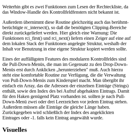
Weiterhin gibt es zwei Funktionen zum Lesen der Rechteckliste, da
das Window-Handle des Kontrollfeldfensters nicht bekannt ist.
Außerdem übernimmt diese Routine gleichzeitig auch das berühmt-
berüchtigte rc_intersect(), so daß die benötigten Clipping-Bereiche
direkt zurückgeliefert werden. Hier gleich eine Warnung: Die
Funktionen rci_first() und rci_next() liefern einen Zeiger auf eine auf
dem lokalen Stack der Funktionen angelegte Struktur, weshalb der
Inhalt vor Benutzung in eine eigene Struktur kopiert werden sollte.
Eines der auffälligsten Features des modularen Kontrollfeldes sind
die Pull-Down-Menüs, die man im Gegensatz zu den Drop-Down-
Menüs erst durch Anklicken „herunterziehen" muß. Auch hierzu
steht eine komfortable Routine zur Verfügung, die die Verwaltung
von Pull-Down-Menüs zum Kinderspiel macht. Man übergibt ihr
einfach ein Array, das die Adressen der einzelnen Einträge (Strings)
enthält, sowie den Index des bei Aufruf abgehakten Eintrags. Damit
für den Haken genügend Platz vorhanden ist. sollten je nach Pull-
Down-Menü zwei oder drei Leerzeichen vor jedem Eintrag stehen.
Außerdem müssen alle Einträge die gleiche Länge haben.
Zurückgegeben wird schließlich der Index des angeklickten
Eintrages oder -1. falls kein Eintrag angewählt wurde.
Visuelles