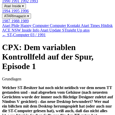
1990
1991
1992
1993
Atari Inside
▾
1994
1995
1996
ATARImagazin
▾
1987
1988
1989
Atari Phile
Happy Computer
Computer Kontakt
Atari Times
Hitdisk
ACE NSW Inside Info
Atari Update
STraight Up
atos
← ST-Computer 03 / 1991
CPX: Dem variablen
Kontrollfeld auf der Spur,
Episode 1
Grundlagen
Welcher ST-Besitzer hat noch nicht neidisch vor dem neuen TT
gestanden und - mal abgesehen vom Gehäuse (nach neuesten
Gerüchten wurde der immer noch flüchtige Designer zuletzt auf
Nimbus V gesichtet) - das neue Desktop bewundert? Wer mal
ein bißchen mit dem Desktop herumgespielt hat (oder auch nur
die ST-Computer gelesen hat), weiß auch, daß das nicht alles