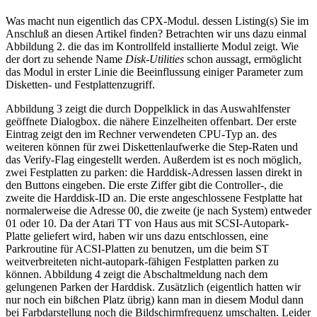
Was macht nun eigentlich das CPX-Modul. dessen Listing(s) Sie im
Anschluß an diesen Artikel finden? Betrachten wir uns dazu einmal
Abbildung 2. die das im Kontrollfeld installierte Modul zeigt. Wie
der dort zu sehende Name
Disk-Utilities
schon aussagt, ermöglicht
das Modul in erster Linie die Beeinflussung einiger Parameter zum
Disketten- und Festplattenzugriff.
Abbildung 3 zeigt die durch Doppelklick in das Auswahlfenster
geöffnete Dialogbox. die nähere Einzelheiten offenbart. Der erste
Eintrag zeigt den im Rechner verwendeten CPU-Typ an. des
weiteren können für zwei Diskettenlaufwerke die Step-Raten und
das Verify-Flag eingestellt werden. Außerdem ist es noch möglich,
zwei Festplatten zu parken: die Harddisk-Adressen lassen direkt in
den Buttons eingeben. Die erste Ziffer gibt die Controller-, die
zweite die Harddisk-ID an. Die erste angeschlossene Festplatte hat
normalerweise die Adresse 00, die zweite (je nach System) entweder
01 oder 10. Da der Atari TT von Haus aus mit SCSI-Autopark-
Platte geliefert wird, haben wir uns dazu entschlossen, eine
Parkroutine für ACSI-Platten zu benutzen, um die beim ST
weitverbreiteten nicht-autopark-fähigen Festplatten parken zu
können. Abbildung 4 zeigt die Abschaltmeldung nach dem
gelungenen Parken der Harddisk. Zusätzlich (eigentlich hatten wir
nur noch ein bißchen Platz übrig) kann man in diesem Modul dann
bei Farbdarstellung noch die Bildschirmfrequenz umschalten. Leider