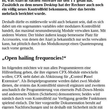
ist, was Atari in Sachen Software für den TT getan hat.
Zusätzlich zu dem neuen Desktop hat der Rechner auch noch
ein völlig neues Kontrollfeld bekommen, über das bereits
mehrfach berichtet wurde.
Deshalb dürfte es mittlerweile wohl auch bekannt sein, daß es sich
dabei um ein sogenanntes variables oder modulares Kontrollfeld
handelt, das maximal neunundneunzig Module verwalten kann. Mit
anderen Worten: Der bisher äußerst knapp bemessene Platz für
Accessories, von denen der Atari ja bekanntlich nur sechs verwalten
kann, hat plötzlich durch das Modulkonzept einen Quantensprung
nach vorne gemacht.
„Open hailing frequencies!“
Im folgenden möchten wir nun allen Programmierern eine
Hilfestellung geben, die ihre eigenen CPX-Module entwickeln
wollen; CPX steht dabei als Abkürzung für „
C
ontrol
P
anel
E
xtension“. Als Beispielprogramme werden dabei zwei Module
dienen, die erstens das Kontrollfeld sinnvoll ergänzen und zweitens
anschaulich die Programmierung von einerseits Pull-Down-Menüs
und andererseits Slidern (Schiebern) demonstrieren; beides wird
nämlich durch vom Kontrollfeld zur Verfügung gestellte Funktionen
spielend einfach. Die hier vorgestellte Dokumentation beruht auf
eigenen Nachforschungen und ist deshalb mit Sicherheit nicht mit