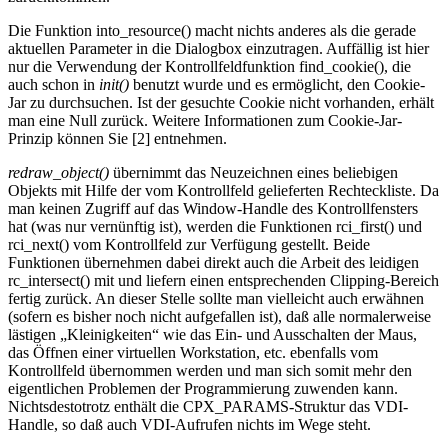
Die Funktion into_resource() macht nichts anderes als die gerade
aktuellen Parameter in die Dialogbox einzutragen. Auffällig ist hier
nur die Verwendung der Kontrollfeldfunktion find_cookie(), die
auch schon in
init()
benutzt wurde und es ermöglicht, den Cookie-
Jar zu durchsuchen. Ist der gesuchte Cookie nicht vorhanden, erhält
man eine Null zurück. Weitere Informationen zum Cookie-Jar-
Prinzip können Sie [2] entnehmen.
redraw_object()
übernimmt das Neuzeichnen eines beliebigen
Objekts mit Hilfe der vom Kontrollfeld gelieferten Rechteckliste. Da
man keinen Zugriff auf das Window-Handle des Kontrollfensters
hat (was nur vernünftig ist), werden die Funktionen rci_first() und
rci_next() vom Kontrollfeld zur Verfügung gestellt. Beide
Funktionen übernehmen dabei direkt auch die Arbeit des leidigen
rc_intersect() mit und liefern einen entsprechenden Clipping-Bereich
fertig zurück. An dieser Stelle sollte man vielleicht auch erwähnen
(sofern es bisher noch nicht aufgefallen ist), daß alle normalerweise
lästigen „Kleinigkeiten“ wie das Ein- und Ausschalten der Maus,
das Öffnen einer virtuellen Workstation, etc. ebenfalls vom
Kontrollfeld übernommen werden und man sich somit mehr den
eigentlichen Problemen der Programmierung zuwenden kann.
Nichtsdestotrotz enthält die CPX_PARAMS-Struktur das VDI-
Handle, so daß auch VDI-Aufrufen nichts im Wege steht.