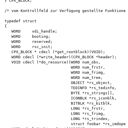
} CPX_BLOCK;

/* vom Kontrollfeld zur Verfügung gestellte Funktionen
typedef struct

{

   WORD     vdi_handle;

   WORD     booting;

   WORD     reserved;

   WORD     rsc_init;

   CPX_BLOCK * cdecl (*get_rootblock)(VOID);

   WORD cdecl (*write_header)(CPX_BLOCK *header);

   VOID cdecl (*do_resource)(WORD num_obs,

                             WORD num_frstr,

                             WORD num_frimg,

                             WORD num_tree,

                             OBJECT *rs_object, 

                             TEDINFO *rs_tedinfo, 

                             BYTE *rs_strings[], 

                             ICONBLK *rs_iconblk, 

                             BITBLK *rs_bitblk, 

                             LONG *rs_frstr,

                             LONG *rs_frimg,

                             LONG *rs_trindex, 

                             struct foobar *rs_imdope)