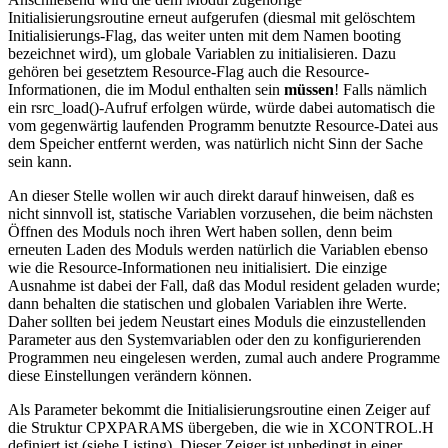
Initialisierungsroutine erneut aufgerufen (diesmal mit gelöschtem
Initialisierungs-Flag, das weiter unten mit dem Namen booting
bezeichnet wird), um globale Variablen zu initialisieren. Dazu
gehören bei gesetztem Resource-Flag auch die Resource-
Informationen, die im Modul enthalten sein
müssen
! Falls nämlich
ein rsrc_load()-Aufruf erfolgen würde, würde dabei automatisch die
vom gegenwärtig laufenden Programm benutzte Resource-Datei aus
dem Speicher entfernt werden, was natürlich nicht Sinn der Sache
sein kann.
An dieser Stelle wollen wir auch direkt darauf hinweisen, daß es
nicht sinnvoll ist, statische Variablen vorzusehen, die beim nächsten
Öffnen des Moduls noch ihren Wert haben sollen, denn beim
erneuten Laden des Moduls werden natürlich die Variablen ebenso
wie die Resource-Informationen neu initialisiert. Die einzige
Ausnahme ist dabei der Fall, daß das Modul resident geladen wurde;
dann behalten die statischen und globalen Variablen ihre Werte.
Daher sollten bei jedem Neustart eines Moduls die einzustellenden
Parameter aus den Systemvariablen oder den zu konfigurierenden
Programmen neu eingelesen werden, zumal auch andere Programme
diese Einstellungen verändern können.
Als Parameter bekommt die Initialisierungsroutine einen Zeiger auf
die Struktur CPXPARAMS übergeben, die wie in XCONTROL.H
definiert ist (siehe Listing). Dieser Zeiger ist unbedingt in einer