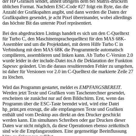
der HP Grafiken sendet, ähnelt übrigens dem bei Matrix-druckem
üblichen Format. Nachdem ESC-Code #27 folgt ein Byte, das die
Anzahl der Grafikspalten angibt, und dann werden die Daten der
Grafikspalten gesendet, je acht Pixel übereinander, wobei allerdings
das höchste Bit das unterste Pixel repräsentiert.
Bei den abgedruckten Listings handelt es sich um den C-Quelltext
für Turbo C, den Maschinensprachequelltext für den MAS 68K-
Assembler und um die Projektdatei, mit deren Hilfe Turbo C in
Verbindung mit dem MAS 68K die Programmteile automatisch
compilieren, assemblieren und linken kann. Ab Turbo C-Version 2.0
wurde leider in der include-Datei
tos.h
die Deklaration der Funktion
Supexec
geändert. Um die daraus resultierenden Fehler zu umgehen,
ist daher für Versionen vor 2.0 im C-Quelltext die markierte Zeile 27
zu löschen.
Wird das Programm gestartet, meldet es
EMPFANGSBEREIT
.
Werden jetzt Texte und Grafiken vom Taschenrechner gesendet,
erscheinen sie zunächst nur auf dem Bildschirm. Erst, wenn das
Programm über die ESC-Taste beendet wird, wird eine Datei
hp_print.prn erzeugt, die alle empfangenen Texte und Grafiken
enthält und vom Desktop aus direkt an den Drucker geschickt
werden kann. Ein simultanes Schreiben oder gar Drucken dieser
Daten war nicht möglich, da diese Operationen ebenso zeitkritisch
sind wie die Empfangsroutinen. Eine gegenseitige Beeinflussung