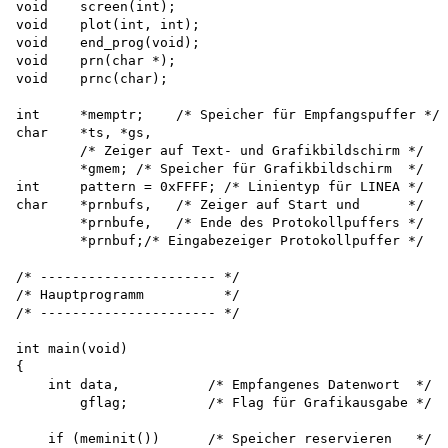
void    screen(int); 

void    plot(int, int);

void    end_prog(void); 

void    prn(char *); 

void    prnc(char);

int     *memptr;    /* Speicher für Empfangspuffer */

char    *ts, *gs,

        /* Zeiger auf Text- und Grafikbildschirm */ 

        *gmem; /* Speicher für Grafikbildschirm  */ 

int     pattern = 0xFFFF; /* Linientyp für LINEA */ 

char    *prnbufs,   /* Zeiger auf Start und      */

        *prnbufe,   /* Ende des Protokollpuffers */ 

        *prnbuf;/* Eingabezeiger Protokollpuffer */

/* ---------------------- */

/* Hauptprogramm          */

/* ---------------------- */

int main(void)

{

    int data,           /* Empfangenes Datenwort  */

        gflag;          /* Flag für Grafikausgabe */

    if (meminit())      /* Speicher reservieren   */
