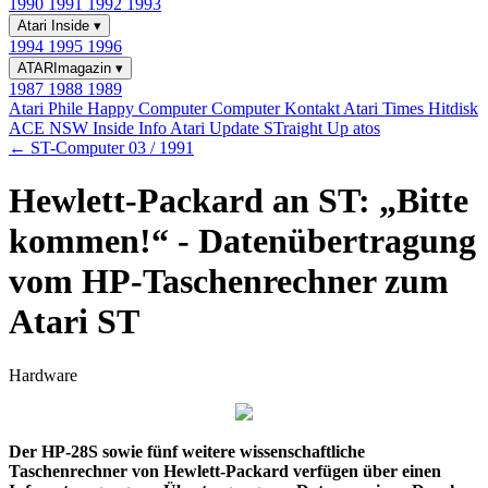
1990
1991
1992
1993
Atari Inside
▾
1994
1995
1996
ATARImagazin
▾
1987
1988
1989
Atari Phile
Happy Computer
Computer Kontakt
Atari Times
Hitdisk
ACE NSW Inside Info
Atari Update
STraight Up
atos
← ST-Computer 03 / 1991
Hewlett-Packard an ST: „Bitte
kommen!“ - Datenübertragung
vom HP-Taschenrechner zum
Atari ST
Hardware
Der HP-28S sowie fünf weitere wissenschaftliche
Taschenrechner von Hewlett-Packard verfügen über einen