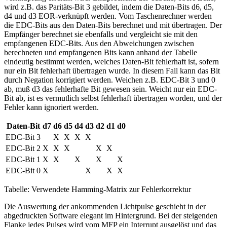
wird z.B. das Paritäts-Bit 3 gebildet, indem die Daten-Bits d6, d5,
d4 und d3 EOR-verknüpft werden. Vom Taschenrechner werden
die EDC-Bits aus den Daten-Bits berechnet und mit übertragen. Der
Empfänger berechnet sie ebenfalls und vergleicht sie mit den
empfangenen EDC-Bits. Aus den Abweichungen zwischen
berechneten und empfangenen Bits kann anhand der Tabelle
eindeutig bestimmt werden, welches Daten-Bit fehlerhaft ist, sofern
nur ein Bit fehlerhaft übertragen wurde. In diesem Fall kann das Bit
durch Negation korrigiert werden. Weichen z.B. EDC-Bit 3 und 0
ab, muß d3 das fehlerhafte Bit gewesen sein. Weicht nur ein EDC-
Bit ab, ist es vermutlich selbst fehlerhaft übertragen worden, und der
Fehler kann ignoriert werden.
Daten-Bit
d7
d6
d5
d4
d3
d2
d1
d0
EDC-Bit 3
X
X
X
X
EDC-Bit 2
X
X
X
X
X
EDC-Bit 1
X
X
X
X
X
EDC-Bit 0
X
X
X
X
Tabelle: Verwendete Hamming-Matrix zur Fehlerkorrektur
Die Auswertung der ankommenden Lichtpulse geschieht in der
abgedruckten Software elegant im Hintergrund. Bei der steigenden
Flanke jedes Pulses wird vom MFP ein Interrupt ausgelöst und das