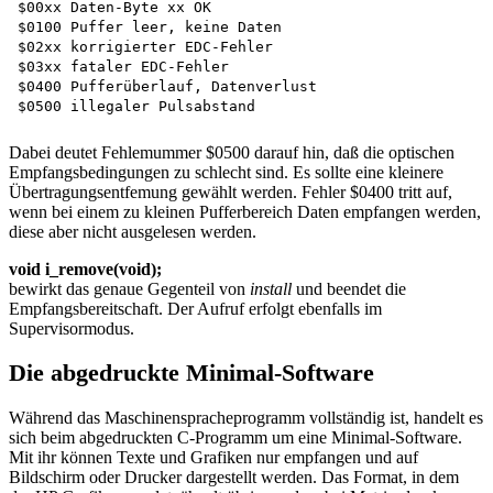
$00xx Daten-Byte xx OK 

$0100 Puffer leer, keine Daten 

$02xx korrigierter EDC-Fehler 

$03xx fataler EDC-Fehler 

$0400 Pufferüberlauf, Datenverlust 

Dabei deutet Fehlemummer $0500 darauf hin, daß die optischen
Empfangsbedingungen zu schlecht sind. Es sollte eine kleinere
Übertragungsentfemung gewählt werden. Fehler $0400 tritt auf,
wenn bei einem zu kleinen Pufferbereich Daten empfangen werden,
diese aber nicht ausgelesen werden.
void i_remove(void);
bewirkt das genaue Gegenteil von
install
und beendet die
Empfangsbereitschaft. Der Aufruf erfolgt ebenfalls im
Supervisormodus.
Die abgedruckte Minimal-Software
Während das Maschinenspracheprogramm vollständig ist, handelt es
sich beim abgedruckten C-Programm um eine Minimal-Software.
Mit ihr können Texte und Grafiken nur empfangen und auf
Bildschirm oder Drucker dargestellt werden. Das Format, in dem