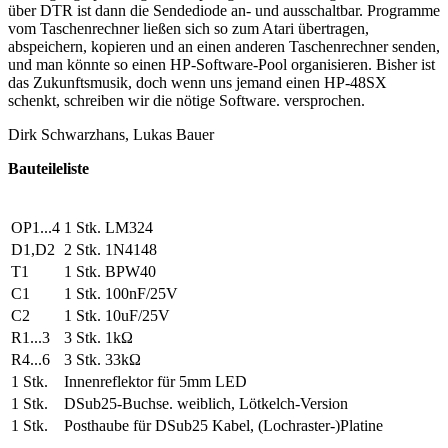
über DTR ist dann die Sendediode an- und ausschaltbar. Programme
vom Taschenrechner ließen sich so zum Atari übertragen,
abspeichern, kopieren und an einen anderen Taschenrechner senden,
und man könnte so einen HP-Software-Pool organisieren. Bisher ist
das Zukunftsmusik, doch wenn uns jemand einen HP-48SX
schenkt, schreiben wir die nötige Software. versprochen.
Dirk Schwarzhans, Lukas Bauer
Bauteileliste
OP1...4
1 Stk. LM324
D1,D2
2 Stk. 1N4148
T1
1 Stk. BPW40
C1
1 Stk. 100nF/25V
C2
1 Stk. 10uF/25V
R1...3
3 Stk. 1kΩ
R4...6
3 Stk. 33kΩ
1 Stk.
Innenreflektor für 5mm LED
1 Stk.
DSub25-Buchse. weiblich, Lötkelch-Version
1 Stk.
Posthaube für DSub25 Kabel, (Lochraster-)Platine