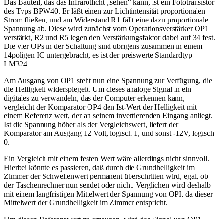
Das Bauteil, das das Infrarotlicht „sehen“ kann, ist ein Fototransistor
des Typs BPW40. Er läßt einen zur Lichtintensität proportionalen
Strom fließen, und am Widerstand R1 fällt eine dazu proportionale
Spannung ab. Diese wird zunächst vom Operationsverstärker OP1
verstärkt, R2 und R5 legen den Verstärkungsfaktor dabei auf 34 fest.
Die vier OPs in der Schaltung sind übrigens zusammen in einem
14poligen IC untergebracht, es ist der preiswerte Standardtyp
LM324.
Am Ausgang von OP1 steht nun eine Spannung zur Verfügung, die
die Helligkeit widerspiegelt. Um dieses analoge Signal in ein
digitales zu verwandeln, das der Computer erkennen kann,
vergleicht der Komparator OP4 den Ist-Wert der Helligkeit mit
einem Referenz wert, der an seinem invertierenden Eingang anliegt.
Ist die Spannung höher als der Vergleichswert, liefert der
Komparator am Ausgang 12 Volt, logisch 1, und sonst -12V, logisch
0.
Ein Vergleich mit einem festen Wert wäre allerdings nicht sinnvoll.
Hierbei könnte es passieren, daß durch die Grundhelligkeit im
Zimmer der Schwellenwert permanent überschritten wird, egal, ob
der Taschenrechner nun sendet oder nicht. Verglichen wird deshalb
mit einem langfristigen Mittelwert der Spannung von OPI, da dieser
Mittelwert der Grundhelligkeit im Zimmer entspricht.