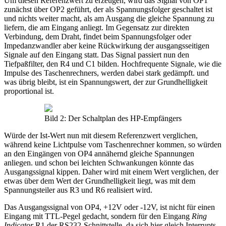
Um diesen Referenzwert zu erzeugen, wird das Signal von OP1
zunächst über OP2 geführt, der als Spannungsfolger geschaltet ist
und nichts weiter macht, als am Ausgang die gleiche Spannung zu
liefern, die am Eingang anliegt. Im Gegensatz zur direkten
Verbindung, dem Draht, findet beim Spannungsfolger oder
Impedanzwandler aber keine Rückwirkung der ausgangsseitigen
Signale auf den Eingang statt. Das Signal passiert nun den
Tiefpaßfilter, den R4 und C1 bilden. Hochfrequente Signale, wie die
Impulse des Taschenrechners, werden dabei stark gedämpft. und
was übrig bleibt, ist ein Spannungswert, der zur Grundhelligkeit
proportional ist.
Bild 2: Der Schaltplan des HP-Empfängers
Würde der Ist-Wert nun mit diesem Referenzwert verglichen,
während keine Lichtpulse vom Taschenrechner kommen, so würden
an den Eingängen von OP4 annähernd gleiche Spannungen
anliegen. und schon bei leichten Schwankungen könnte das
Ausgangssignal kippen. Daher wird mit einem Wert verglichen, der
etwas über dem Wert der Grundhelligkeit liegt, was mit dem
Spannungsteiler aus R3 und R6 realisiert wird.
Das Ausgangssignal von OP4, +12V oder -12V, ist nicht für einen
Eingang mit TTL-Pegel gedacht, sondern für den Eingang
Ring
Indicator
R1 der RS232-Schnittstelle, da sich hier gleich Interrupts