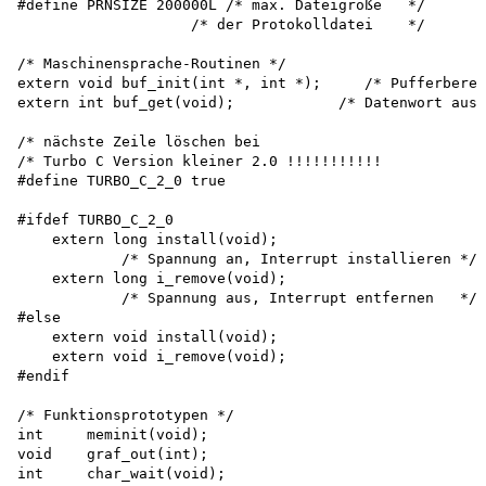
#define PRNSIZE 200000L /* max. Dateigröße   */

                    /* der Protokolldatei    */

/* Maschinensprache-Routinen */ 

extern void buf_init(int *, int *);     /* Pufferberei
extern int buf_get(void);            /* Datenwort aus 
/* nächste Zeile löschen bei                          
/* Turbo C Version kleiner 2.0 !!!!!!!!!!!            
#define TURBO_C_2_0 true

#ifdef TURBO_C_2_0

    extern long install(void); 

            /* Spannung an, Interrupt installieren */ 

    extern long i_remove(void);

            /* Spannung aus, Interrupt entfernen   */

#else

    extern void install(void); 

    extern void i_remove(void);

#endif

/* Funktionsprototypen */ 

int     meminit(void); 

void    graf_out(int); 

int     char_wait(void); 
