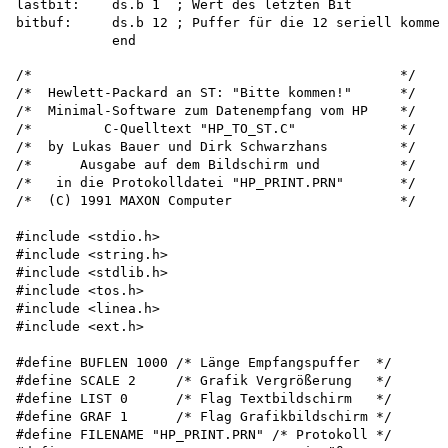
/*                                              */

/*  Hewlett-Packard an ST: "Bitte kommen!"      */

/*  Minimal-Software zum Datenempfang vom HP    */ 

/*         C-Quelltext "HP_TO_ST.C"             */

/*  by Lukas Bauer und Dirk Schwarzhans         */

/*      Ausgabe auf dem Bildschirm und          */

/*   in die Protokolldatei "HP_PRINT.PRN"       */

/*  (C) 1991 MAXON Computer                     */

#include <stdio.h>

#include <string.h>

#include <stdlib.h>

#include <tos.h>

#include <linea.h>

#include <ext.h>

#define BUFLEN 1000 /* Länge Empfangspuffer  */

#define SCALE 2     /* Grafik Vergrößerung   */

#define LIST 0      /* Flag Textbildschirm   */

#define GRAF 1      /* Flag Grafikbildschirm */

#define FILENAME "HP_PRINT.PRN" /* Protokoll */ 
