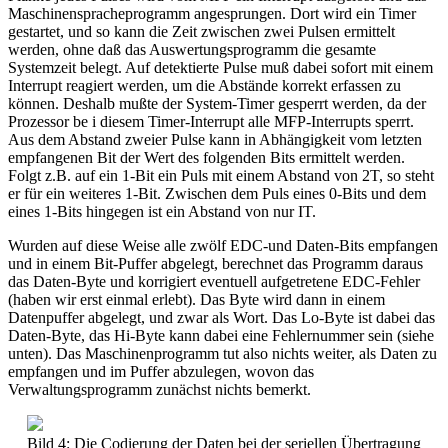
Maschinenspracheprogramm angesprungen. Dort wird ein Timer
gestartet, und so kann die Zeit zwischen zwei Pulsen ermittelt
werden, ohne daß das Auswertungsprogramm die gesamte
Systemzeit belegt. Auf detektierte Pulse muß dabei sofort mit einem
Interrupt reagiert werden, um die Abstände korrekt erfassen zu
können. Deshalb mußte der System-Timer gesperrt werden, da der
Prozessor be i diesem Timer-Interrupt alle MFP-Interrupts sperrt.
Aus dem Abstand zweier Pulse kann in Abhängigkeit vom letzten
empfangenen Bit der Wert des folgenden Bits ermittelt werden.
Folgt z.B. auf ein 1-Bit ein Puls mit einem Abstand von 2T, so steht
er für ein weiteres 1-Bit. Zwischen dem Puls eines 0-Bits und dem
eines 1-Bits hingegen ist ein Abstand von nur IT.
Wurden auf diese Weise alle zwölf EDC-und Daten-Bits empfangen
und in einem Bit-Puffer abgelegt, berechnet das Programm daraus
das Daten-Byte und korrigiert eventuell aufgetretene EDC-Fehler
(haben wir erst einmal erlebt). Das Byte wird dann in einem
Datenpuffer abgelegt, und zwar als Wort. Das Lo-Byte ist dabei das
Daten-Byte, das Hi-Byte kann dabei eine Fehlernummer sein (siehe
unten). Das Maschinenprogramm tut also nichts weiter, als Daten zu
empfangen und im Puffer abzulegen, wovon das
Verwaltungsprogramm zunächst nichts bemerkt.
Bild 4: Die Codierung der Daten bei der seriellen Übertragung