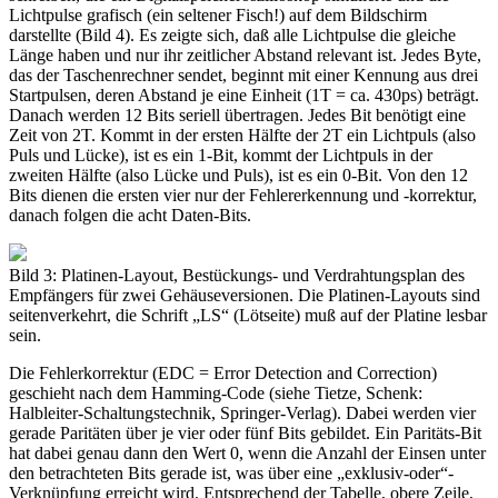
Lichtpulse grafisch (ein seltener Fisch!) auf dem Bildschirm
darstellte (Bild 4). Es zeigte sich, daß alle Lichtpulse die gleiche
Länge haben und nur ihr zeitlicher Abstand relevant ist. Jedes Byte,
das der Taschenrechner sendet, beginnt mit einer Kennung aus drei
Startpulsen, deren Abstand je eine Einheit (1T = ca. 430ps) beträgt.
Danach werden 12 Bits seriell übertragen. Jedes Bit benötigt eine
Zeit von 2T. Kommt in der ersten Hälfte der 2T ein Lichtpuls (also
Puls und Lücke), ist es ein 1-Bit, kommt der Lichtpuls in der
zweiten Hälfte (also Lücke und Puls), ist es ein 0-Bit. Von den 12
Bits dienen die ersten vier nur der Fehlererkennung und -korrektur,
danach folgen die acht Daten-Bits.
Bild 3: Platinen-Layout, Bestückungs- und Verdrahtungsplan des
Empfängers für zwei Gehäuseversionen. Die Platinen-Layouts sind
seitenverkehrt, die Schrift „LS“ (Lötseite) muß auf der Platine lesbar
sein.
Die Fehlerkorrektur (EDC = Error Detection and Correction)
geschieht nach dem Hamming-Code (siehe Tietze, Schenk:
Halbleiter-Schaltungstechnik, Springer-Verlag). Dabei werden vier
gerade Paritäten über je vier oder fünf Bits gebildet. Ein Paritäts-Bit
hat dabei genau dann den Wert 0, wenn die Anzahl der Einsen unter
den betrachteten Bits gerade ist, was über eine „exklusiv-oder“-
Verknüpfung erreicht wird. Entsprechend der Tabelle, obere Zeile,