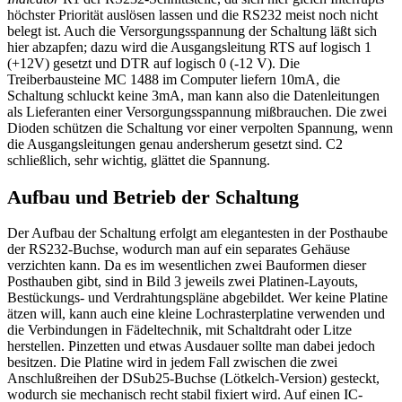
höchster Priorität auslösen lassen und die RS232 meist noch nicht
belegt ist. Auch die Versorgungsspannung der Schaltung läßt sich
hier abzapfen; dazu wird die Ausgangsleitung RTS auf logisch 1
(+12V) gesetzt und DTR auf logisch 0 (-12 V). Die
Treiberbausteine MC 1488 im Computer liefern 10mA, die
Schaltung schluckt keine 3mA, man kann also die Datenleitungen
als Lieferanten einer Versorgungsspannung mißbrauchen. Die zwei
Dioden schützen die Schaltung vor einer verpolten Spannung, wenn
die Ausgangsleitungen genau andersherum gesetzt sind. C2
schließlich, sehr wichtig, glättet die Spannung.
Aufbau und Betrieb der Schaltung
Der Aufbau der Schaltung erfolgt am elegantesten in der Posthaube
der RS232-Buchse, wodurch man auf ein separates Gehäuse
verzichten kann. Da es im wesentlichen zwei Bauformen dieser
Posthauben gibt, sind in Bild 3 jeweils zwei Platinen-Layouts,
Bestückungs- und Verdrahtungspläne abgebildet. Wer keine Platine
ätzen will, kann auch eine kleine Lochrasterplatine verwenden und
die Verbindungen in Fädeltechnik, mit Schaltdraht oder Litze
herstellen. Pinzetten und etwas Ausdauer sollte man dabei jedoch
besitzen. Die Platine wird in jedem Fall zwischen die zwei
Anschlußreihen der DSub25-Buchse (Lötkelch-Version) gesteckt,
wodurch sie mechanisch recht stabil fixiert wird. Auf einen IC-