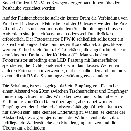
Sockel für den LM324 muß wegen der geringen Innenhöhe der
Posthaube verzichtet werden.
Auf der Platinenoberseite stellt ein kurzer Draht die Verbindung von
Pin 4 der Buchse zur Platine her, auf der Unterseite werden die Pins
20 und 22 entsprechend mit isoliertem Schaltdraht angeschlossen.
Außerdem sind je nach Version ein oder zwei Drahtbrücken
erforderlich. Der Fototransistor BPW40 schließlich sollte über ein
ausreichend langes Kabel, am besten Koaxialkabel, angeschlossen
werden. Er besitzt ein 5mm-LED-Gehäuse, die abgeflachte Seite mit
dem kürzeren Draht ist der Kollektor (C). Man sollte dem
Fototransistor unbedingt eine LED-Fassung mit Innenreflektor
spendieren, die Richtcharakteristik wird dann besser. Wer einen
anderen Fototransistor verwendet, und das sollte niemand tun, muß
eventuell mit R5 die Spannungsverstärkung etwas ändern.
Die Schaltung ist so ausgelegt, daß ein Empfang von Daten bei
einem Abstand von 20cm zwischen Taschenrechner und Empfänger
immer möglich sein müßte. Wir haben zwar auch schon über eine
Entfernung von 60cm Daten übertragen, aber dabei war der
Empfang von den Lichtverhältnissen abhängig. Ohnehin kann es
nur sinvoll sein, eine kleinere Entfernung zu wählen. Je kleiner der
Abstand ist, desto geringer ist auch die Wahrscheinlichkeit, daß
tieffliegende Wellensittiche den Strahlengang kreuzen und die
Übertragung behindern.