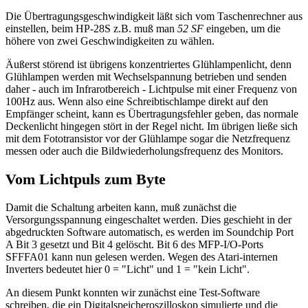
Die Übertragungsgeschwindigkeit läßt sich vom Taschenrechner aus
einstellen, beim HP-28S z.B. muß man
52 SF
eingeben, um die
höhere von zwei Geschwindigkeiten zu wählen.
Äußerst störend ist übrigens konzentriertes Glühlampenlicht, denn
Glühlampen werden mit Wechselspannung betrieben und senden
daher - auch im Infrarotbereich - Lichtpulse mit einer Frequenz von
100Hz aus. Wenn also eine Schreibtischlampe direkt auf den
Empfänger scheint, kann es Übertragungsfehler geben, das normale
Deckenlicht hingegen stört in der Regel nicht. Im übrigen ließe sich
mit dem Fototransistor vor der Glühlampe sogar die Netzfrequenz
messen oder auch die Bildwiederholungsfrequenz des Monitors.
Vom Lichtpuls zum Byte
Damit die Schaltung arbeiten kann, muß zunächst die
Versorgungsspannung eingeschaltet werden. Dies geschieht in der
abgedruckten Software automatisch, es werden im Soundchip Port
A Bit 3 gesetzt und Bit 4 gelöscht. Bit 6 des MFP-I/O-Ports
SFFFA01 kann nun gelesen werden. Wegen des Atari-internen
Inverters bedeutet hier 0 = "Licht" und 1 = "kein Licht".
An diesem Punkt konnten wir zunächst eine Test-Software
schreiben, die ein Digitalspeicheroszilloskop simulierte und die