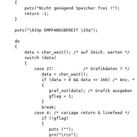
    {

        puts("Nicht genügend Speicher frei !"); 

        return -1;

    }

    puts("\033p EMPFANGSBEREIT \33q"); 

    do

    {

        data = char_wait(); /* auf Zeich. warten */ 

        switch (data)

        {

            case 27:            /* Grafikdaten ? */

               data = char_wait();

               if (data > 0 && data <= 166) /* Anz. */

               {

                  graf_out(data); /* Grafik ausgeben *
                  gflag = 1;

               }

               break;

            case 4: /* cariage return & linefeed */

               if (!gflag)

               {

                  puts (""); 

                  prn("\r\n");
