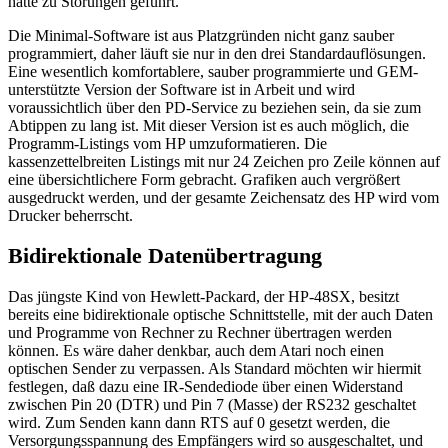
hätte zu Störungen geführt.
Die Minimal-Software ist aus Platzgründen nicht ganz sauber
programmiert, daher läuft sie nur in den drei Standardauflösungen.
Eine wesentlich komfortablere, sauber programmierte und GEM-
unterstützte Version der Software ist in Arbeit und wird
voraussichtlich über den PD-Service zu beziehen sein, da sie zum
Abtippen zu lang ist. Mit dieser Version ist es auch möglich, die
Programm-Listings vom HP umzuformatieren. Die
kassenzettelbreiten Listings mit nur 24 Zeichen pro Zeile können auf
eine übersichtlichere Form gebracht. Grafiken auch vergrößert
ausgedruckt werden, und der gesamte Zeichensatz des HP wird vom
Drucker beherrscht.
Bidirektionale Datenübertragung
Das jüngste Kind von Hewlett-Packard, der HP-48SX, besitzt
bereits eine bidirektionale optische Schnittstelle, mit der auch Daten
und Programme von Rechner zu Rechner übertragen werden
können. Es wäre daher denkbar, auch dem Atari noch einen
optischen Sender zu verpassen. Als Standard möchten wir hiermit
festlegen, daß dazu eine IR-Sendediode über einen Widerstand
zwischen Pin 20 (DTR) und Pin 7 (Masse) der RS232 geschaltet
wird. Zum Senden kann dann RTS auf 0 gesetzt werden, die
Versorgungsspannung des Empfängers wird so ausgeschaltet, und