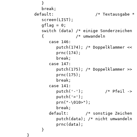
               }

               break;

            default:                 /* Textausgabe */

               screen(LIST); 

               gflag = 0;

               switch (data) /* einige Sonderzeichen *
               {             /* umwandeln            *
                  case 146:

                     putch(174); /* Doppelklammer << *
                     prnc(174); 

                     break; 

                  case 147:

                     putch(175); /* Doppelklammer >> *
                     prnc(175); 

                     break; 

                  case 141:

                     putch('-');         /* Pfeil -> *
                     putch('>'); 

                     prn("-\010>"); 

                     break;

                  default:       /* sonstige Zeichen *
                     putch(data); /* nicht umwandeln *
                     prnc(data);

               }

         }
