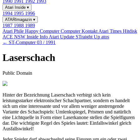
1990
1991
1992
1993
Atari Inside
▾
1994
1995
1996
ATARImagazin
▾
1987
1988
1989
Atari Phile
Happy Computer
Computer Kontakt
Atari Times
Hitdisk
ACE NSW Inside Info
Atari Update
STraight Up
atos
← ST-Computer 03 / 1991
Laserschach
Public Domain
Hinter der Bezeichnung Laserschach verbirgt sich kein
leistungsstarker elektronischer Schachpartner, sondern es handelt
sich um eine interessante und vor allem weniger anstrengende
Variante des Schachspiels: Umlenkspiegel, Prismen und natürlich
eine Lichtquelle in Form einer Laserkanone stellen die Spielfiguren
dar. Die wichtigste Regel des Spieles lautet: Einfallswinkel gleich
Ausfallswinkel!
Jeder Spieler darf abwechselnd seine Figuren um ein oder zwei