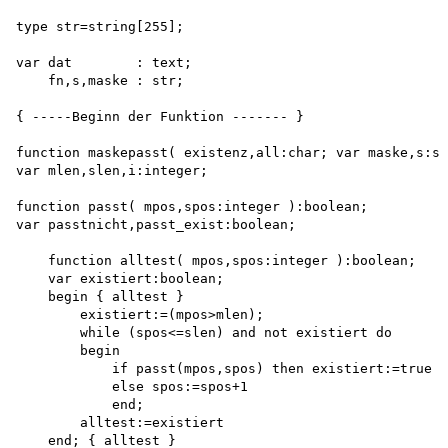
type str=string[255];

var dat	       : text;

    fn,s,maske : str;

{ -----Beginn der Funktion ------- }

function maskepasst( existenz,all:char; var maske,s:st
var mlen,slen,i:integer;

function passt( mpos,spos:integer ):boolean; 

var passtnicht,passt_exist:boolean;

    function alltest( mpos,spos:integer ):boolean; 

    var existiert:boolean; 

    begin { alltest }

        existiert:=(mpos>mlen); 

        while (spos<=slen) and not existiert do

        begin

            if passt(mpos,spos) then existiert:=true 

            else spos:=spos+1 

            end;

        alltest:=existiert 

    end; { alltest }
