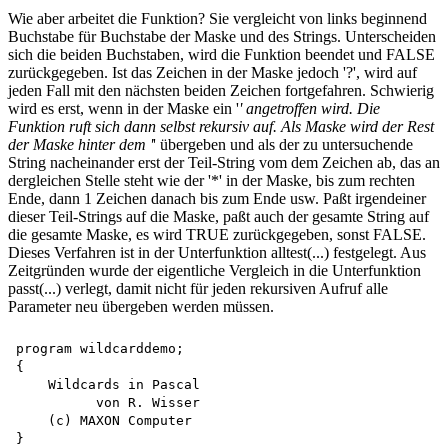
Wie aber arbeitet die Funktion? Sie vergleicht von links beginnend
Buchstabe für Buchstabe der Maske und des Strings. Unterscheiden
sich die beiden Buchstaben, wird die Funktion beendet und FALSE
zurückgegeben. Ist das Zeichen in der Maske jedoch '?', wird auf
jeden Fall mit den nächsten beiden Zeichen fortgefahren. Schwierig
wird es erst, wenn in der Maske ein '
' angetroffen wird. Die
Funktion ruft sich dann selbst rekursiv auf. Als Maske wird der Rest
der Maske hinter dem '
' übergeben und als der zu untersuchende
String nacheinander erst der Teil-String vom dem Zeichen ab, das an
dergleichen Stelle steht wie der '*' in der Maske, bis zum rechten
Ende, dann 1 Zeichen danach bis zum Ende usw. Paßt irgendeiner
dieser Teil-Strings auf die Maske, paßt auch der gesamte String auf
die gesamte Maske, es wird TRUE zurückgegeben, sonst FALSE.
Dieses Verfahren ist in der Unterfunktion alltest(...) festgelegt. Aus
Zeitgründen wurde der eigentliche Vergleich in die Unterfunktion
passt(...) verlegt, damit nicht für jeden rekursiven Aufruf alle
Parameter neu übergeben werden müssen.
program wildcarddemo;

{

    Wildcards in Pascal 

          von R. Wisser 

    (c) MAXON Computer

}
