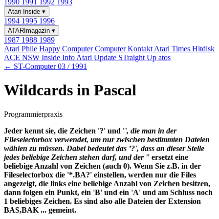
1990
1991
1992
1993
Atari Inside
▾
1994
1995
1996
ATARImagazin
▾
1987
1988
1989
Atari Phile
Happy Computer
Computer Kontakt
Atari Times
Hitdisk
ACE NSW Inside Info
Atari Update
STraight Up
atos
← ST-Computer 03 / 1991
Wildcards in Pascal
Programmierpraxis
Jeder kennt sie, die Zeichen '?' und '
', die man in der
Fileselectorbox verwendet, um nur zwischen bestimmten Dateien
wählen zu müssen. Dabei bedeutet das ’?', dass an dieser Stelle
jedes beliebige Zeichen stehen darf, und der '
' ersetzt eine
beliebige Anzahl von Zeichen (auch 0). Wenn Sie z.B. in der
Fileselectorbox die '*.BA?' einstellen, werden nur die Files
angezeigt, die links eine beliebige Anzahl von Zeichen besitzen,
dann folgen ein Punkt, ein 'B' und ein 'A' und am Schluss noch
1 beliebiges Zeichen. Es sind also alle Dateien der Extension
BAS,BAK ... gemeint.