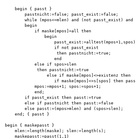
    begin { passt }

        passtnicht:=false; passt_exist:=false; 

        while (mpos<=mlen) and (not passt_exist) and n
        begin

            if maske[mpos]=all then 

                begin

                    passt_exist:=alltest(mpos+1,spos);

                    if not passt_exist 

                     then passtnicht:=true; 

                    end

            else if spos>slen 

             then passtnicht:=true

                 else if maske[mpos]<>existenz then

                    if maske[mpos]<>s[spos] then passt
            mpos:=mpos+1; spos:=spos+1; 

            end;

        if passt_exist then passt:=true 

        else if passtnicht then passt:=false 

        else passt:=(mpos>mlen) and (spos>slen); 

    end; { passt }

begin { maskepasst }

    mlen:=length(maske); slen:=length(s); 

    maskepasst:=passt(1,1) 
