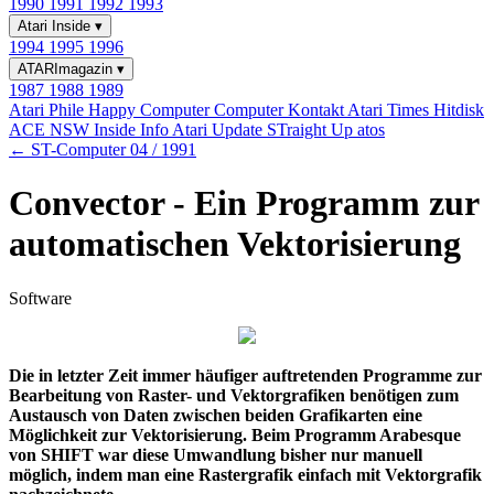
1990
1991
1992
1993
Atari Inside
▾
1994
1995
1996
ATARImagazin
▾
1987
1988
1989
Atari Phile
Happy Computer
Computer Kontakt
Atari Times
Hitdisk
ACE NSW Inside Info
Atari Update
STraight Up
atos
← ST-Computer 04 / 1991
Convector - Ein Programm zur
automatischen Vektorisierung
Software
Die in letzter Zeit immer häufiger auftretenden Programme zur
Bearbeitung von Raster- und Vektorgrafiken benötigen zum
Austausch von Daten zwischen beiden Grafikarten eine
Möglichkeit zur Vektorisierung. Beim Programm Arabesque
von SHIFT war diese Umwandlung bisher nur manuell
möglich, indem man eine Rastergrafik einfach mit Vektorgrafik