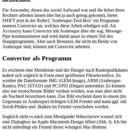
nachzeichnete.
Für Anwender, denen das zuviel Aufwand war und die lieber ihren
Rechner arbeiten lassen (der hat ja auch genug gekostet), bietet
SHIFT jetzt in der Reihe1 'Arabesque-Tool-Box’ ein Programm
namens Convector an, welches diese Arbeit erledigen soll. Als
Accessory kann Convector mit Arabesque über die sog. Message-
Pipe kommunizieren und wird damit quasi zu einem Teil des
Hauptprogramms. Aber auch Benutzer, die nicht im Besitz von
Arabesque sind, können mit Convector arbeiten.
Convector als Programm
Es erscheint eine Menüleiste und der Hunger nach Rastergrafikdaten
äußert sich sogleich in Form einer geöffneten Fileselectorbox. Es
werden die Dateiformate IMG (GEM-Image), ABM (Arabesque-
Raster), PAC (STAD) und PC3/PI3 (Degas) unterstützt. Es können
also nur monochrome Bilder verdaut werden, was man aber nicht
als Nachteil bezeichnen kann. Das Bild erscheint dann in einem (im
Gegensatz zu Arabesque) richtigen GEM-Fenster und kann ggf. mit
Scroll-Pfeilen und -Balken im Fenster verschoben werden.
Sogleich zieht es mich zum Menüpunkt
Vektorisieren
worauf sich
eine Dialogbox im Apple-Macintosh-Design öffnet (Abb. I). Ich bin
nicht unbedingt ein Freund dieser winzigen Mac-Buttons