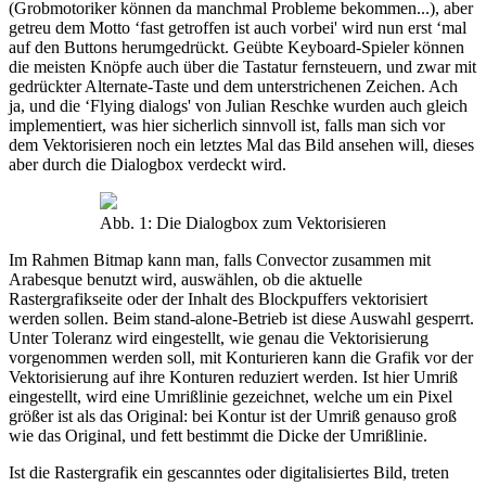
(Grobmotoriker können da manchmal Probleme bekommen...), aber
getreu dem Motto ‘fast getroffen ist auch vorbei' wird nun erst ‘mal
auf den Buttons herumgedrückt. Geübte Keyboard-Spieler können
die meisten Knöpfe auch über die Tastatur fernsteuern, und zwar mit
gedrückter Alternate-Taste und dem unterstrichenen Zeichen. Ach
ja, und die ‘Flying dialogs' von Julian Reschke wurden auch gleich
implementiert, was hier sicherlich sinnvoll ist, falls man sich vor
dem Vektorisieren noch ein letztes Mal das Bild ansehen will, dieses
aber durch die Dialogbox verdeckt wird.
Abb. 1: Die Dialogbox zum Vektorisieren
Im Rahmen Bitmap kann man, falls Convector zusammen mit
Arabesque benutzt wird, auswählen, ob die aktuelle
Rastergrafikseite oder der Inhalt des Blockpuffers vektorisiert
werden sollen. Beim stand-alone-Betrieb ist diese Auswahl gesperrt.
Unter Toleranz wird eingestellt, wie genau die Vektorisierung
vorgenommen werden soll, mit Konturieren kann die Grafik vor der
Vektorisierung auf ihre Konturen reduziert werden. Ist hier Umriß
eingestellt, wird eine Umrißlinie gezeichnet, welche um ein Pixel
größer ist als das Original: bei Kontur ist der Umriß genauso groß
wie das Original, und fett bestimmt die Dicke der Umrißlinie.
Ist die Rastergrafik ein gescanntes oder digitalisiertes Bild, treten