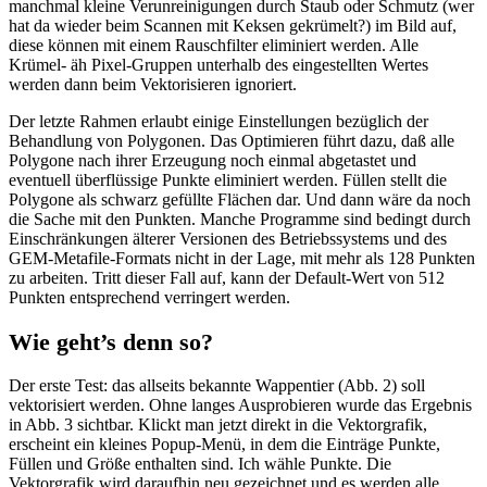
manchmal kleine Verunreinigungen durch Staub oder Schmutz (wer
hat da wieder beim Scannen mit Keksen gekrümelt?) im Bild auf,
diese können mit einem Rauschfilter eliminiert werden. Alle
Krümel- äh Pixel-Gruppen unterhalb des eingestellten Wertes
werden dann beim Vektorisieren ignoriert.
Der letzte Rahmen erlaubt einige Einstellungen bezüglich der
Behandlung von Polygonen. Das Optimieren führt dazu, daß alle
Polygone nach ihrer Erzeugung noch einmal abgetastet und
eventuell überflüssige Punkte eliminiert werden. Füllen stellt die
Polygone als schwarz gefüllte Flächen dar. Und dann wäre da noch
die Sache mit den Punkten. Manche Programme sind bedingt durch
Einschränkungen älterer Versionen des Betriebssystems und des
GEM-Metafile-Formats nicht in der Lage, mit mehr als 128 Punkten
zu arbeiten. Tritt dieser Fall auf, kann der Default-Wert von 512
Punkten entsprechend verringert werden.
Wie geht’s denn so?
Der erste Test: das allseits bekannte Wappentier (Abb. 2) soll
vektorisiert werden. Ohne langes Ausprobieren wurde das Ergebnis
in Abb. 3 sichtbar. Klickt man jetzt direkt in die Vektorgrafik,
erscheint ein kleines Popup-Menü, in dem die Einträge Punkte,
Füllen und Größe enthalten sind. Ich wähle Punkte. Die
Vektorgrafik wird daraufhin neu gezeichnet und es werden alle