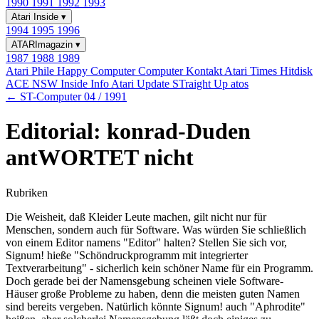
1990
1991
1992
1993
Atari Inside
▾
1994
1995
1996
ATARImagazin
▾
1987
1988
1989
Atari Phile
Happy Computer
Computer Kontakt
Atari Times
Hitdisk
ACE NSW Inside Info
Atari Update
STraight Up
atos
← ST-Computer 04 / 1991
Editorial: konrad-Duden
antWORTET nicht
Rubriken
Die Weisheit, daß Kleider Leute machen, gilt nicht nur für
Menschen, sondern auch für Software. Was würden Sie schließlich
von einem Editor namens "Editor" halten? Stellen Sie sich vor,
Signum! hieße "Schöndruckprogramm mit integrierter
Textverarbeitung" - sicherlich kein schöner Name für ein Programm.
Doch gerade bei der Namensgebung scheinen viele Software-
Häuser große Probleme zu haben, denn die meisten guten Namen
sind bereits vergeben. Natürlich könnte Signum! auch "Aphrodite"