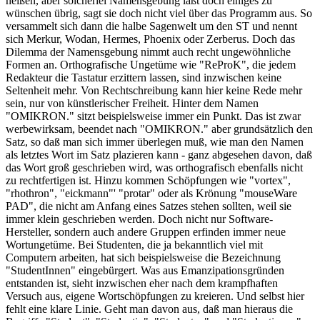
heißen, aber solcherlei Namensgebung läßt doch einiges zu
wünschen übrig, sagt sie doch nicht viel über das Programm aus. So
versammelt sich dann die halbe Sagenwelt um den ST und nennt
sich Merkur, Wodan, Hermes, Phoenix oder Zerberus. Doch das
Dilemma der Namensgebung nimmt auch recht ungewöhnliche
Formen an. Orthografische Ungetüme wie "ReProK", die jedem
Redakteur die Tastatur erzittern lassen, sind inzwischen keine
Seltenheit mehr. Von Rechtschreibung kann hier keine Rede mehr
sein, nur von künstlerischer Freiheit. Hinter dem Namen
"OMIKRON." sitzt beispielsweise immer ein Punkt. Das ist zwar
werbewirksam, beendet nach "OMIKRON." aber grundsätzlich den
Satz, so daß man sich immer überlegen muß, wie man den Namen
als letztes Wort im Satz plazieren kann - ganz abgesehen davon, daß
das Wort groß geschrieben wird, was orthografisch ebenfalls nicht
zu rechtfertigen ist. Hinzu kommen Schöpfungen wie "vortex",
"rhothron", "eickmann"' "protar" oder als Krönung "mouseWare
PAD", die nicht am Anfang eines Satzes stehen sollten, weil sie
immer klein geschrieben werden. Doch nicht nur Software-
Hersteller, sondern auch andere Gruppen erfinden immer neue
Wortungetüme. Bei Studenten, die ja bekanntlich viel mit
Computern arbeiten, hat sich beispielsweise die Bezeichnung
"StudentInnen" eingebürgert. Was aus Emanzipationsgründen
entstanden ist, sieht inzwischen eher nach dem krampfhaften
Versuch aus, eigene Wortschöpfungen zu kreieren. Und selbst hier
fehlt eine klare Linie. Geht man davon aus, daß man hieraus die