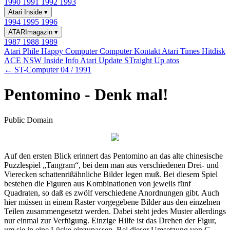
1990
1991
1992
1993
Atari Inside
▾
1994
1995
1996
ATARImagazin
▾
1987
1988
1989
Atari Phile
Happy Computer
Computer Kontakt
Atari Times
Hitdisk
ACE NSW Inside Info
Atari Update
STraight Up
atos
← ST-Computer 04 / 1991
Pentomino - Denk mal!
Public Domain
Auf den ersten Blick erinnert das Pentomino an das alte chinesische
Puzzlespiel „Tangram“, bei dem man aus verschiedenen Drei- und
Vierecken schattenrißähnliche Bilder legen muß. Bei diesem Spiel
bestehen die Figuren aus Kombinationen von jeweils fünf
Quadraten, so daß es zwölf verschiedene Anordnungen gibt. Auch
hier müssen in einem Raster vorgegebene Bilder aus den einzelnen
Teilen zusammengesetzt werden. Dabei steht jedes Muster allerdings
nur einmal zur Verfügung. Einzige Hilfe ist das Drehen der Figur,
um sie in eine Lücke einzupassen. Bei dieser Umsetzung von G.