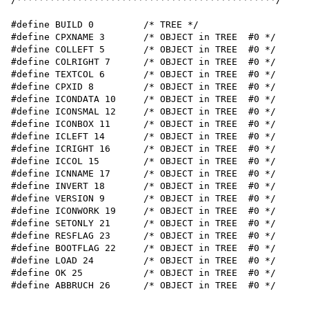
#define BUILD 0         /* TREE */

#define CPXNAME 3       /* OBJECT in TREE  #0 */

#define COLLEFT 5       /* OBJECT in TREE  #0 */

#define COLRIGHT 7      /* OBJECT in TREE  #0 */

#define TEXTCOL 6       /* OBJECT in TREE  #0 */

#define CPXID 8         /* OBJECT in TREE  #0 */

#define ICONDATA 10     /* OBJECT in TREE  #0 */

#define ICONSMAL 12     /* OBJECT in TREE  #0 */

#define ICONBOX 11      /* OBJECT in TREE  #0 */

#define ICLEFT 14       /* OBJECT in TREE  #0 */

#define ICRIGHT 16      /* OBJECT in TREE  #0 */

#define ICCOL 15        /* OBJECT in TREE  #0 */

#define ICNNAME 17      /* OBJECT in TREE  #0 */

#define INVERT 18       /* OBJECT in TREE  #0 */

#define VERSION 9       /* OBJECT in TREE  #0 */

#define ICONWORK 19     /* OBJECT in TREE  #0 */

#define SETONLY 21      /* OBJECT in TREE  #0 */

#define RESFLAG 23      /* OBJECT in TREE  #0 */

#define BOOTFLAG 22     /* OBJECT in TREE  #0 */

#define LOAD 24         /* OBJECT in TREE  #0 */

#define OK 25           /* OBJECT in TREE  #0 */

#define ABBRUCH 26      /* OBJECT in TREE  #0 */
