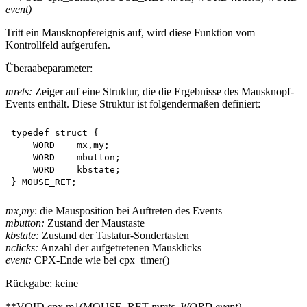
event)
Tritt ein Mausknopfereignis auf, wird diese Funktion vom
Kontrollfeld aufgerufen.
Überaabeparameter:
mrets:
Zeiger auf eine Struktur, die die Ergebnisse des Mausknopf-
Events enthält. Diese Struktur ist folgendermaßen definiert:
typedef struct {

    WORD    mx,my;

    WORD    mbutton;

    WORD    kbstate;

mx,my
: die Mausposition bei Auftreten des Events
mbutton:
Zustand der Maustaste
kbstate:
Zustand der Tastatur-Sondertasten
nclicks:
Anzahl der aufgetretenen Mausklicks
event:
CPX-Ende wie bei cpx_timer()
Rückgabe: keine
**VOID cpx m1(MOUSE_RET
mrets, WORD
event)