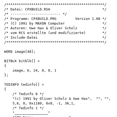
/***********************************************/ 

/* Datei: CPXBUILD.RSH                         */

/* ------------------------ */

/* Programm: CPXBUILD.PRG         Version 1.00 */

/* (C) 1991 by MAXON Computer                  */

/* Autoren: Uwe Hax & Oliver Scholz            */

/* vom RCS erstellte (und modifizierte)        */

/* Include-Datei                               */

/***********************************************/ 

WORD image[48];

BITBLK bitblk[] =

{

    image, 6, 24, 0, 0, 1

};

TEDINFO tedinfo[] =

{

    /* Tedinfo 0 */

    "(c) 1991 by Oliver Scholz & Uwe Hax",  "", "",

    5,6, 0, 0x1180, 0x0, -1, 36,1,

    /* Tedinfo 1 */

    "________________"
