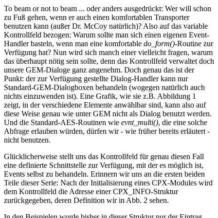
To beam or not to beam ... oder anders ausgedrückt: Wer will schon
zu Fuß gehen, wenn er auch einen komfortablen Transporter
benutzen kann (außer Dr. McCoy natürlich)? Also auf das variable
Kontrollfeld bezogen: Warum sollte man sich einen eigenen Event-
Handler basteln, wenn man eine komfortable
do_form()
-Routine zur
Verfügung hat? Nun wird sich manch einer vielleicht fragen, warum
das überhaupt nötig sein sollte, denn das Kontrollfeld verwaltet doch
unsere GEM-Dialoge ganz angenehm. Doch genau das ist der
Punkt: der zur Verfügung gestellte Dialog-Handler kann nur
Standard-GEM-Dialogboxen behandeln (wogegen natürlich auch
nichts einzuwenden ist). Eine Grafik, wie sie z.B. Abbildung 1
zeigt, in der verschiedene Elemente anwählbar sind, kann also auf
diese Weise genau wie unter GEM nicht als Dialog benutzt werden.
Und die Standard-AES-Routinen wie
evnt_multi()
, die eine solche
Abfrage erlauben würden, dürfen wir - wie früher bereits erläutert -
nicht benutzen.
Glücklicherweise stellt uns das Kontrollfeld für genau diesen Fall
eine definierte Schnittstelle zur Verfügung, mit der es möglich ist,
Events selbst zu behandeln. Erinnern wir uns an die ersten beiden
Teile dieser Serie: Nach der Initialisierung eines CPX-Modules wird
dem Kontrollfeld die Adresse einer CPX_INFO-Struktur
zurückgegeben, deren Definition wir in Abb. 2 sehen.
In den Beispielen wurde bisher in dieser Struktur nur der Eintrag