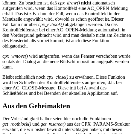
können. Zu beachten ist, daß
cpx_draw()
nicht
automatisch
aufgerufen wird, wenn das Kontrollfeld eine AC_OPEN-Meldung
erhält. Das ist z.B. dann der Fall, wenn das Kontrollfeld in der
Menüzeile angewählt wird, obwohl es schon geöffnet ist. Dieser
Fall kann nur über
cpx_evhook()
abgefangen werden. Da das
Kontrollfeldfenster bei einer AC_OPEN-Meldung automatisch in
den Vordergrund gebracht wird und man deshalb nicht am Zeichnen
des Fensterinhalts vorbei kommt, ist auch diese Funktion
obligatorisch.
cpx_wmove()
wird aufgerufen, wenn das Fenster verschoben wurde,
so daß der Dialog an die neue Bildschirmposition angepaßt werden
kann.
Bleibt schließlich noch
cpx_close()
zu erwähnen. Diese Funktion
wird bei Schließen des Kontrollfeldfensters aufgerufen, d.h. bei
einer AC_CLOSE-Message. Diese tritt bei Anwahl des
Schließfeldes und bei Beenden der aktuellen Applikation auf.
Aus den Geheimakten
Der Vollständigkeit halber seien hier noch die Funktionen
get_rootblock()
und
get_resarea()
aus der CPX_PARAMS-Struktur
erwähnt, die wir bisher bewußt unterschlagen haben; mit diesen