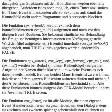
dazugehörigen Strukturen mit den Koordinaten werden ebenfalls
übergeben. Außerdem ist es noch möglich, einen Timer anzustoßen.
Ein Timer-Event tritt ansonsten alle 30 Sekunden auf, damit das
Kontrollfeld nicht andere Programme und Accessories blockiert.
Die Funktion
cpx_evhook()
wird direkt nach dem
kontrollfeldinternen
evnt_multi()
aufgerufen und noch vor den
übrigen Event-Routinen. Sie bekommt sämtliche zur Behandlung
der Ereignisse benötigten Informationen zur Verfügung gestellt.
Wird der (die) aufgetretene(n) Event(s) innerhalb von
cpx_evhook()
abgehandelt, muß TRUE zurückgegeben werden, andernfalls
FALSE.
Die Funktionen
cpx_timer()
,
cpx_key()
,
cpx_button()
,
cpx_m1()
und
cpx_m2()
werden bei Bedarf (in dieser Reihenfolge!) aufgerufen.
Aufgrund der Namen dürfte klar sein, um welche Events es sich
dabei jeweils handelt. Bei den beiden Maus-Events ist zu erwähnen,
daß diese auf dem ganzen Bildschirm auftreten dürfen und nicht auf
den Arbeitsbereich des Kontrollfeldfensters beschränkt sind. Alle
diese Funktionen können übrigens das CPX-Modul beenden, indem
sie
*event
auf TRUE setzen.
Die Funktion
cpx_draw()
ist für alle Module, die einen eigenen
Event-Handler installieren, vorgeschrieben, um den Dialog erstens
zu zeichnen und zweitens später gegebenenfalls neu zeichnen zu