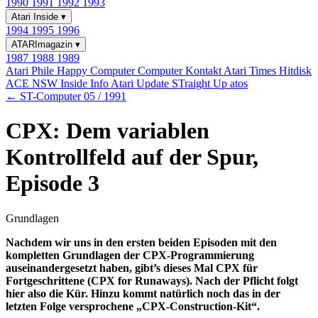
1990
1991
1992
1993
Atari Inside
▾
1994
1995
1996
ATARImagazin
▾
1987
1988
1989
Atari Phile
Happy Computer
Computer Kontakt
Atari Times
Hitdisk
ACE NSW Inside Info
Atari Update
STraight Up
atos
← ST-Computer 05 / 1991
CPX: Dem variablen
Kontrollfeld auf der Spur,
Episode 3
Grundlagen
Nachdem wir uns in den ersten beiden Episoden mit den
kompletten Grundlagen der CPX-Programmierung
auseinandergesetzt haben, gibt’s dieses Mal CPX für
Fortgeschrittene (CPX for Runaways). Nach der Pflicht folgt
hier also die Kür. Hinzu kommt natürlich noch das in der
letzten Folge versprochene „CPX-Construction-Kit“.