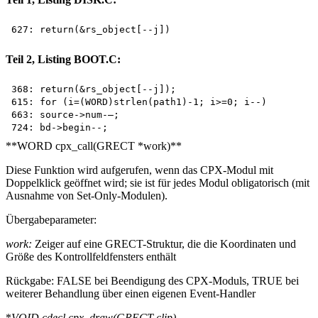
Teil 2, Listing BOOT.C:
368: return(&rs_object[--j]);

615: for (i=(WORD)strlen(path1)-1; i>=0; i--)

663: source->num-—;

**WORD cpx_call(GRECT *work)**
Diese Funktion wird aufgerufen, wenn das CPX-Modul mit
Doppelklick geöffnet wird; sie ist für jedes Modul obligatorisch (mit
Ausnahme von Set-Only-Modulen).
Übergabeparameter:
work:
Zeiger auf eine GRECT-Struktur, die die Koordinaten und
Größe des Kontrollfeldfensters enthält
Rückgabe: FALSE bei Beendigung des CPX-Moduls, TRUE bei
weiterer Behandlung über einen eigenen Event-Handler
*
VOID cdecl cpx_draw(GRECT
clip)