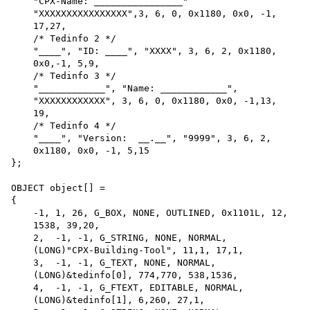
    "CPX-Name: ________________"

    "XXXXXXXXXXXXXXXX",3, 6, 0, 0x1180, 0x0, -1, 

    17,27,

    /* Tedinfo 2 */

    "____", "ID: ____", "XXXX", 3, 6, 2, 0x1180,

    0x0,-1, 5,9,

    /* Tedinfo 3 */

    "____________", "Name: ____________",

    "XXXXXXXXXXXX", 3, 6, 0, 0x1180, 0x0, -1,13,

    19,

    /* Tedinfo 4 */

    "____", "Version:  __.__", "9999", 3, 6, 2,

    0x1180, 0x0, -1, 5,15

};

OBJECT object[] =

{

    -1, 1, 26, G_BOX, NONE, OUTLINED, 0x1101L, 12, 

    1538, 39,20,

    2,  -1, -1, G_STRING, NONE, NORMAL,

    (LONG)"CPX-Building-Tool", 11,1, 17,1,

    3,  -1, -1, G_TEXT, NONE, NORMAL,

    (LONG)&tedinfo[0], 774,770, 538,1536,

    4,  -1, -1, G_FTEXT, EDITABLE, NORMAL,

    (LONG)&tedinfo[1], 6,260, 27,1,
