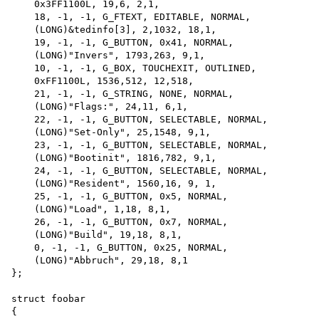
    0x3FF1100L, 19,6, 2,1,

    18, -1, -1, G_FTEXT, EDITABLE, NORMAL,

    (LONG)&tedinfo[3], 2,1032, 18,1,

    19, -1, -1, G_BUTTON, 0x41, NORMAL,

    (LONG)"Invers", 1793,263, 9,1,

    10, -1, -1, G_BOX, TOUCHEXIT, OUTLINED, 

    0xFF1100L, 1536,512, 12,518,

    21, -1, -1, G_STRING, NONE, NORMAL,

    (LONG)"Flags:", 24,11, 6,1,

    22, -1, -1, G_BUTTON, SELECTABLE, NORMAL,

    (LONG)"Set-Only", 25,1548, 9,1,

    23, -1, -1, G_BUTTON, SELECTABLE, NORMAL,

    (LONG)"Bootinit", 1816,782, 9,1,

    24, -1, -1, G_BUTTON, SELECTABLE, NORMAL,

    (LONG)"Resident", 1560,16, 9, 1,

    25, -1, -1, G_BUTTON, 0x5, NORMAL,

    (LONG)"Load", 1,18, 8,1,

    26, -1, -1, G_BUTTON, 0x7, NORMAL,

    (LONG)"Build", 19,18, 8,1,

    0, -1, -1, G_BUTTON, 0x25, NORMAL,

    (LONG)"Abbruch", 29,18, 8,1

};

struct foobar

{
