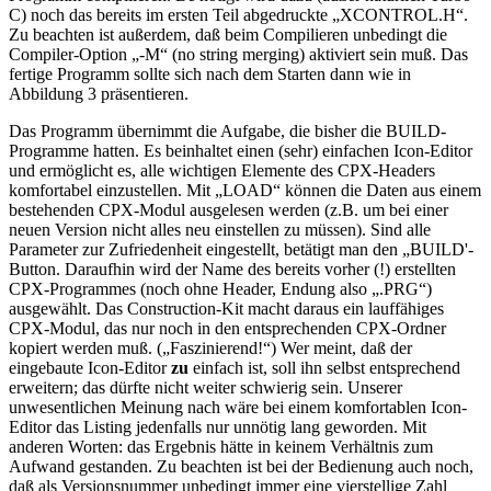
C) noch das bereits im ersten Teil abgedruckte „XCONTROL.H“.
Zu beachten ist außerdem, daß beim Compilieren unbedingt die
Compiler-Option „-M“ (no string merging) aktiviert sein muß. Das
fertige Programm sollte sich nach dem Starten dann wie in
Abbildung 3 präsentieren.
Das Programm übernimmt die Aufgabe, die bisher die BUILD-
Programme hatten. Es beinhaltet einen (sehr) einfachen Icon-Editor
und ermöglicht es, alle wichtigen Elemente des CPX-Headers
komfortabel einzustellen. Mit „LOAD“ können die Daten aus einem
bestehenden CPX-Modul ausgelesen werden (z.B. um bei einer
neuen Version nicht alles neu einstellen zu müssen). Sind alle
Parameter zur Zufriedenheit eingestellt, betätigt man den „BUILD'-
Button. Daraufhin wird der Name des bereits vorher (!) erstellten
CPX-Programmes (noch ohne Header, Endung also „.PRG“)
ausgewählt. Das Construction-Kit macht daraus ein lauffähiges
CPX-Modul, das nur noch in den entsprechenden CPX-Ordner
kopiert werden muß. („Faszinierend!“) Wer meint, daß der
eingebaute Icon-Editor
zu
einfach ist, soll ihn selbst entsprechend
erweitern; das dürfte nicht weiter schwierig sein. Unserer
unwesentlichen Meinung nach wäre bei einem komfortablen Icon-
Editor das Listing jedenfalls nur unnötig lang geworden. Mit
anderen Worten: das Ergebnis hätte in keinem Verhältnis zum
Aufwand gestanden. Zu beachten ist bei der Bedienung auch noch,
daß als Versionsnummer unbedingt immer eine vierstellige Zahl