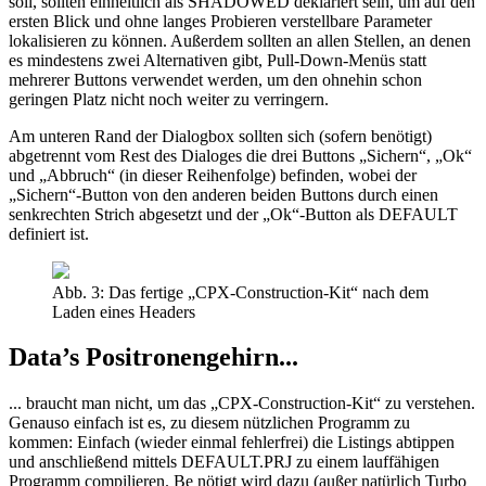
soll, sollten einheitlich als SHADOWED deklariert sein, um auf den
ersten Blick und ohne langes Probieren verstellbare Parameter
lokalisieren zu können. Außerdem sollten an allen Stellen, an denen
es mindestens zwei Alternativen gibt, Pull-Down-Menüs statt
mehrerer Buttons verwendet werden, um den ohnehin schon
geringen Platz nicht noch weiter zu verringern.
Am unteren Rand der Dialogbox sollten sich (sofern benötigt)
abgetrennt vom Rest des Dialoges die drei Buttons „Sichern“, „Ok“
und „Abbruch“ (in dieser Reihenfolge) befinden, wobei der
„Sichern“-Button von den anderen beiden Buttons durch einen
senkrechten Strich abgesetzt und der „Ok“-Button als DEFAULT
definiert ist.
Abb. 3: Das fertige „CPX-Construction-Kit“ nach dem
Laden eines Headers
Data’s Positronengehirn...
... braucht man nicht, um das „CPX-Construction-Kit“ zu verstehen.
Genauso einfach ist es, zu diesem nützlichen Programm zu
kommen: Einfach (wieder einmal fehlerfrei) die Listings abtippen
und anschließend mittels DEFAULT.PRJ zu einem lauffähigen
Programm compilieren. Be nötigt wird dazu (außer natürlich Turbo