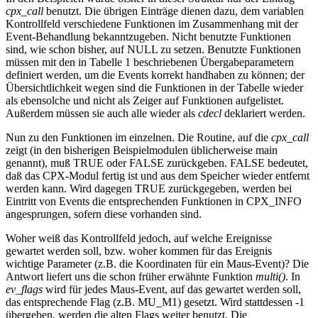
cpx_call
benutzt. Die übrigen Einträge dienen dazu, dem variablen
Kontrollfeld verschiedene Funktionen im Zusammenhang mit der
Event-Behandlung bekanntzugeben. Nicht benutzte Funktionen
sind, wie schon bisher, auf NULL zu setzen. Benutzte Funktionen
müssen mit den in Tabelle 1 beschriebenen Übergabeparametern
definiert werden, um die Events korrekt handhaben zu können; der
Übersichtlichkeit wegen sind die Funktionen in der Tabelle wieder
als ebensolche und nicht als Zeiger auf Funktionen aufgelistet.
Außerdem müssen sie auch alle wieder als
cdecl
deklariert werden.
Nun zu den Funktionen im einzelnen. Die Routine, auf die
cpx_call
zeigt (in den bisherigen Beispielmodulen üblicherweise main
genannt), muß TRUE oder FALSE zurückgeben. FALSE bedeutet,
daß das CPX-Modul fertig ist und aus dem Speicher wieder entfernt
werden kann. Wird dagegen TRUE zurückgegeben, werden bei
Eintritt von Events die entsprechenden Funktionen in CPX_INFO
angesprungen, sofern diese vorhanden sind.
Woher weiß das Kontrollfeld jedoch, auf welche Ereignisse
gewartet werden soll, bzw. woher kommen für das Ereignis
wichtige Parameter (z.B. die Koordinaten für ein Maus-Event)? Die
Antwort liefert uns die schon früher erwähnte Funktion
multi()
. In
ev_flags
wird für jedes Maus-Event, auf das gewartet werden soll,
das entsprechende Flag (z.B. MU_M1) gesetzt. Wird stattdessen -1
übergeben, werden die alten Flags weiter benutzt. Die