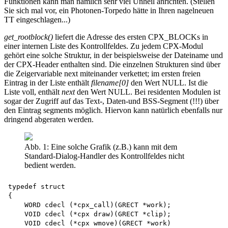
Funktionen kann man nämlich sehr viel Unheil anrichten. (Stellen
Sie sich mal vor, ein Photonen-Torpedo hätte in Ihren nagelneuen
TT eingeschlagen...)
get_rootblock()
liefert die Adresse des ersten CPX_BLOCKs in
einer internen Liste des Kontrollfeldes. Zu jedem CPX-Modul
gehört eine solche Struktur, in der beispielsweise der Dateiname und
der CPX-Header enthalten sind. Die einzelnen Strukturen sind über
die Zeigervariable next miteinander verkettet; im ersten freien
Eintrag in der Liste enthält
filename[0]
den Wert NULL. Ist die
Liste voll, enthält
next
den Wert NULL. Bei residenten Modulen ist
sogar der Zugriff auf das Text-, Daten-und BSS-Segment (!!!) über
den Eintrag segments möglich. Hiervon kann natürlich ebenfalls nur
dringend abgeraten werden.
Abb. 1: Eine solche Grafik (z.B.) kann mit dem
Standard-Dialog-Handler des Kontrollfeldes nicht
bedient werden.
typedef struct 

{

    WORD cdecl (*cpx_call)(GRECT *work);

    VOID cdecl (*cpx draw)(GRECT *clip);

    VOID cdecl (*cpx wmove)(GRECT *work)
