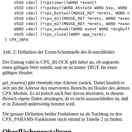
    VOID cdecl (*cpxtimer)(WORD *event)

    VOID cdecl (*cpxkey)(WORD khstate WORD key, WORD *
    VOID cdecl {*cpx_button)(MOUSE_RET *mrets, WORD nc
    VOID cdecl (*cpx_m1)(MOUSE_RET *mrets, WORD *event
    VOID cdecl (*cpx_m2)(MOUSE_RET *mrets, WORD *event
    WORD cdecl (*cpx_evhook)(WORD event WORD *msgbuff,
    VOID cdecl (*cpx_close)(WORT app_term);

Abb. 2: Definition der Event-Schnittstelle des Kontrollfeldes
Der Eintrag valid in CPX_BLOCK gibt dabei an, ob segments
einen gültigen Wert enthält, und ok ist immer TRUE für einen
gültigen Header.
get_resarea()
gibt ebenfalls eine Adresse zurück. Dabei handelt es
sich um die Adresse des reservierten Bereichs im Header des aktiven
CPX-Moduls. Es ist jedoch auch hier davon abzuraten, in diesem
Bereich eigene Daten abzulegen, da es nicht auszuschließen ist, daß
er in Zukunft anderweitig benutzt wird.
Die genaue Definition beider Funktionen ist als Nachtrag zu den
CPX_PARAMS-Funktionen noch einmal in Tabelle 2 zu finden.
Oberflächengestaltung