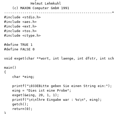
             Helmut Lehmkuhl 

    (c) MAXON Computer GmbH 1991

-----------------------------------------------------*
#include <stdio.h>

#include <aes.h> 

#include <ext.h>

#include <tos.h>

#include <ctype.h>

#define TRUE 1 

#define FALSE 0

void exget(char **wort, int laenge, int dfstr, int sch
main()

{

    char *eing;

    printf("\033EBitte geben Sie einen String ein:");

    eing = "Dies ist eine Probe"; 

    exget(&eing, 20, 1, 1);

    printf("\n\nlhre Eingabe war : %s\n", eing);

    getch(); 

    return(0);

}
