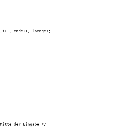
,i+1, ende+1, laenge); 

Mitte der Eingabe */
