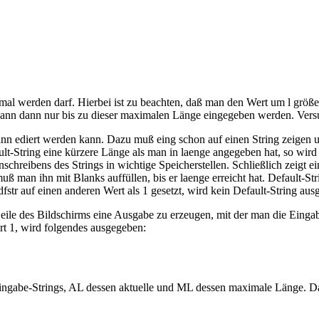
al werden darf. Hierbei ist zu beachten, daß man den Wert um l größer
g kann dann nur bis zu dieser maximalen Länge eingegeben werden. Ver
dann ediert werden kann. Dazu muß eing schon auf einen String zeigen
lt-String eine kürzere Länge als man in laenge angegeben hat, so wird l
chreibens des Strings in wichtige Speicherstellen. Schließlich zeigt ein
muß man ihn mit Blanks auffüllen, bis er laenge erreicht hat. Default-St
str auf einen anderen Wert als 1 gesetzt, wird kein Default-String aus
Zeile des Bildschirms eine Ausgabe zu erzeugen, mit der man die Einga
ert 1, wird folgendes ausgegeben:
s Eingabe-Strings, AL dessen aktuelle und ML dessen maximale Länge. 