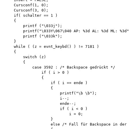
    Cursconf(1, 0);

    Cursconf(3, 0);

    if( schalter == 1 )

    {

        printf ("\033j");

        printf("\033Y\067\040 AP: %3d AL: %3d ML: %3d"
        printf ("\033k");

    }

    while ( (z = evnt_keybd() ) != 7181 )

    {

        switch (z)

        {

            case 3592 : /* Backspace gedrückt */

                if ( i > 0 )

                {

                    if ( i == ende )

                    {

                        printf("\b \b"); 

                        i--; 

                        ende--; 

                        if ( i < 0 ) 

                            i = 0;

                    }

                    else /* Fall für Backspace in der 