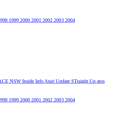
1998
1999
2000
2001
2002
2003
2004
ACE NSW Inside Info
Atari Update
STraight Up
atos
1998
1999
2000
2001
2002
2003
2004