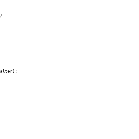
/

alter);
