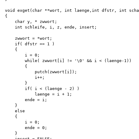
void exget(char **wort, int laenge,int dfstr, int scha
{

    char y, * zwwort;

    int schleife, i, z, ende, insert;

    zwwort = *wort; 

    if( dfstr == 1 )

    {

        i = 0;

        while( zwwort[i] != '\0' && i < (laenge-1))

        {

            putch(zwwort[i]); 

            i++;

        }

        if( i < (laenge - 2) )

            laenge = i + 1; 

        ende = i;

    }

    else

    {

        i = 0; 

        ende = 0;

    }

    insert = FALSE;
