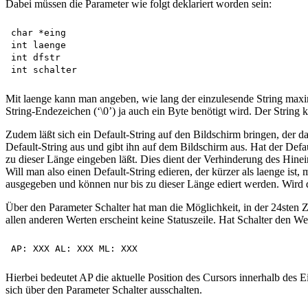
Dabei müssen die Parameter wie folgt deklariert worden sein:
char *eing 

int laenge 

int dfstr 

Mit laenge kann man angeben, wie lang der einzulesende String maxim
String-Endezeichen (‘\0’) ja auch ein Byte benötigt wird. Der Strin
Zudem läßt sich ein Default-String auf den Bildschirm bringen, der 
Default-String aus und gibt ihn auf dem Bildschirm aus. Hat der Defau
zu dieser Länge eingeben läßt. Dies dient der Verhinderung des Hineins
Will man also einen Default-String edieren, der kürzer als laenge ist, 
ausgegeben und können nur bis zu dieser Länge ediert werden. Wird df
Über den Parameter Schalter hat man die Möglichkeit, in der 24sten 
allen anderen Werten erscheint keine Statuszeile. Hat Schalter den W
Hierbei bedeutet AP die aktuelle Position des Cursors innerhalb de
sich über den Parameter Schalter ausschalten.