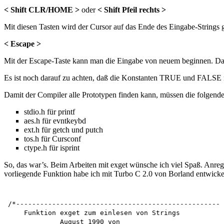
< Shift CLR/HOME >
oder
< Shift Pfeil rechts >
Mit diesen Tasten wird der Cursor auf das Ende des Eingabe-Strings g
< Escape >
Mit der Escape-Taste kann man die Eingabe von neuem beginnen. Das 
Es ist noch darauf zu achten, daß die Konstanten TRUE und FALSE
Damit der Compiler alle Prototypen finden kann, müssen die folgen
stdio.h für printf
aes.h für evntkeybd
ext.h für getch und putch
tos.h für Cursconf
ctype.h für isprint
So, das war’s. Beim Arbeiten mit exget wünsche ich viel Spaß. Anreg
vorliegende Funktion habe ich mit Turbo C 2.0 von Borland entwicke
/*---------------------------------------------------

    Funktion exget zum einlesen von Strings 

             August 1990 von 
