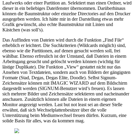
Laufwerks oder einer Partition an. Selektiert man einen Ordner, wird
dieser in ein beliebiges Dateifenster übernommen. Darüberhinaus
können die Baumstruktur oder einzelne Directories auf den Drucker
ausgegeben werden. Ich hätte mir in der Darstellung etwas mehr
Grafik gewünscht, also echte Baumstruktur mit Linien und
Kästchen (was soll’s).
Das Auffinden von Dateien wird durch die Funktion „Find File“
erheblich er leichtert. Die Suchkriterien (Wildcards möglich) sind,
ebenso wie die Partitionen, auf denen gesucht werden soll, frei
wählbar. Ebenso erfreulich ist der Umstand, daß Dateien in einem
Arbeitsgang gesucht und gelöscht werden können (wichtig für
lästige Duplikate). Die Funktion „View“ gestattet nicht nur das
Ansehen von Textdateien, sondern auch von Bildern der gängigsten
Formate (Stad, Degas, Degas Elite, Doodle). Selbst Signum-
Zeichensätze können mit IMAGIC WIZARD auf dem Bildschirm
dargestellt werden (SIGNUM-Benutzer wird’s freuen). Es lassen
sich mehrere Bilder und Zeichensätze selektieren und nacheinander
anschauen. Zusätzlich können alle Dateien in einem eigenen
Monitor angezeigt werden. Last but not least sei an dieser Stelle
erwähnt, daß sich Wechselplattenbesitzer über die volle
Unterstützung beim Mediumwechsel freuen dürfen. Kurzum, eine
solide Basis für alles, was da kommen mag.