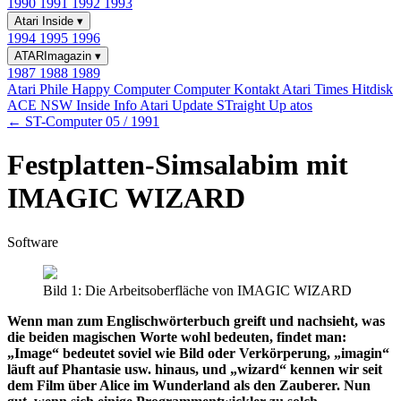
1990
1991
1992
1993
Atari Inside
▾
1994
1995
1996
ATARImagazin
▾
1987
1988
1989
Atari Phile
Happy Computer
Computer Kontakt
Atari Times
Hitdisk
ACE NSW Inside Info
Atari Update
STraight Up
atos
← ST-Computer 05 / 1991
Festplatten-Simsalabim mit
IMAGIC WIZARD
Software
Bild 1: Die Arbeitsoberfläche von IMAGIC WIZARD
Wenn man zum Englischwörterbuch greift und nachsieht, was
die beiden magischen Worte wohl bedeuten, findet man:
„Image“ bedeutet soviel wie Bild oder Verkörperung, „imagin“
läuft auf Phantasie usw. hinaus, und „wizard“ kennen wir seit
dem Film über Alice im Wunderland als den Zauberer. Nun