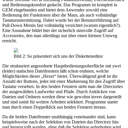
und Bedienungskomfort gedacht. Das Programm ist komplett in
GEM eingebunden und bietet dem Anwender sowohl eine
Bedienung der Funktionen über die Maus, als auch vollständige
Tastaturunterstützung. Dabei wurde bei der Benutzerführung auf
Pull-Down Menüs fast vollständig verzichtet (warum eigentlich?).
Eine Ausnahme bildet hier der sicherlich sinnvolle Zugriff auf
Accessories, den man allerdings nur über einen kleinen Umweg
erreicht.
Bild 2: So präsentiert sich uns der Disketteneditor
Die strukturiert angeordnete Hauptbedienungsoberfläche mit zwei
(leider) statischen Dateifenstern läßt schon erahnen, welche
Möglichkeiten dieser „Hexer“ bietet. Überwältigend groß ist die
Anzahl der Buttons, jeder mit einer Markierung für den Zugriff über
Tastatur versehen. In den beiden Fenstern sieht man die Directories
der ausgewählten Laufwerke und Pfade. Durch Anklicken von
Dateien und Ordnern werden diese wie gewohnt invers dargestellt
und sind somit für weitere Arbeiten selektiert. Programme startet
man durch einen Doppelklick aus beiden Fenstern heraus.
Da die beiden Dateifenster unabhängig voneinander sind, kann
beispielsweise nach der Selektion von Dateien das Directory hin-
und hergescrollt werden, ohne daß die Selektion aufgehoben wird.