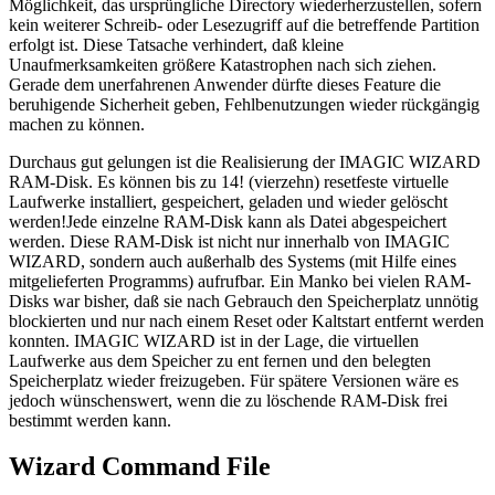
Möglichkeit, das ursprüngliche Directory wiederherzustellen, sofern
kein weiterer Schreib- oder Lesezugriff auf die betreffende Partition
erfolgt ist. Diese Tatsache verhindert, daß kleine
Unaufmerksamkeiten größere Katastrophen nach sich ziehen.
Gerade dem unerfahrenen Anwender dürfte dieses Feature die
beruhigende Sicherheit geben, Fehlbenutzungen wieder rückgängig
machen zu können.
Durchaus gut gelungen ist die Realisierung der IMAGIC WIZARD
RAM-Disk. Es können bis zu 14! (vierzehn) resetfeste virtuelle
Laufwerke installiert, gespeichert, geladen und wieder gelöscht
werden!Jede einzelne RAM-Disk kann als Datei abgespeichert
werden. Diese RAM-Disk ist nicht nur innerhalb von IMAGIC
WIZARD, sondern auch außerhalb des Systems (mit Hilfe eines
mitgelieferten Programms) aufrufbar. Ein Manko bei vielen RAM-
Disks war bisher, daß sie nach Gebrauch den Speicherplatz unnötig
blockierten und nur nach einem Reset oder Kaltstart entfernt werden
konnten. IMAGIC WIZARD ist in der Lage, die virtuellen
Laufwerke aus dem Speicher zu ent fernen und den belegten
Speicherplatz wieder freizugeben. Für spätere Versionen wäre es
jedoch wünschenswert, wenn die zu löschende RAM-Disk frei
bestimmt werden kann.
Wizard Command File