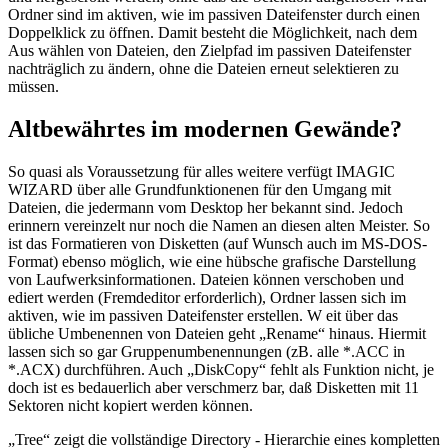
Ordner sind im aktiven, wie im passiven Dateifenster durch einen
Doppelklick zu öffnen. Damit besteht die Möglichkeit, nach dem
Aus wählen von Dateien, den Zielpfad im passiven Dateifenster
nachträglich zu ändern, ohne die Dateien erneut selektieren zu
müssen.
Altbewährtes im modernen Gewände?
So quasi als Voraussetzung für alles weitere verfügt IMAGIC
WIZARD über alle Grundfunktionenen für den Umgang mit
Dateien, die jedermann vom Desktop her bekannt sind. Jedoch
erinnern vereinzelt nur noch die Namen an diesen alten Meister. So
ist das Formatieren von Disketten (auf Wunsch auch im MS-DOS-
Format) ebenso möglich, wie eine hübsche grafische Darstellung
von Laufwerksinformationen. Dateien können verschoben und
ediert werden (Fremdeditor erforderlich), Ordner lassen sich im
aktiven, wie im passiven Dateifenster erstellen. W eit über das
übliche Umbenennen von Dateien geht „Rename“ hinaus. Hiermit
lassen sich so gar Gruppenumbenennungen (zB. alle *.ACC in
*.ACX) durchführen. Auch „DiskCopy“ fehlt als Funktion nicht, je
doch ist es bedauerlich aber verschmerz bar, daß Disketten mit 11
Sektoren nicht kopiert werden können.
„Tree“ zeigt die vollständige Directory - Hierarchie eines kompletten