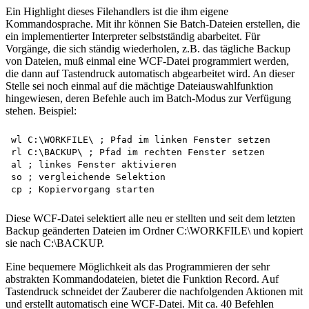
Ein Highlight dieses Filehandlers ist die ihm eigene
Kommandosprache. Mit ihr können Sie Batch-Dateien erstellen, die
ein implementierter Interpreter selbstständig abarbeitet. Für
Vorgänge, die sich ständig wiederholen, z.B. das tägliche Backup
von Dateien, muß einmal eine WCF-Datei programmiert werden,
die dann auf Tastendruck automatisch abgearbeitet wird. An dieser
Stelle sei noch einmal auf die mächtige Dateiauswahlfunktion
hingewiesen, deren Befehle auch im Batch-Modus zur Verfügung
stehen. Beispiel:
wl C:\WORKFILE\ ; Pfad im linken Fenster setzen

rl C:\BACKUP\ ; Pfad im rechten Fenster setzen

al ; linkes Fenster aktivieren

so ; vergleichende Selektion

Diese WCF-Datei selektiert alle neu er stellten und seit dem letzten
Backup geänderten Dateien im Ordner C:\WORKFILE\ und kopiert
sie nach C:\BACKUP.
Eine bequemere Möglichkeit als das Programmieren der sehr
abstrakten Kommandodateien, bietet die Funktion Record. Auf
Tastendruck schneidet der Zauberer die nachfolgenden Aktionen mit
und erstellt automatisch eine WCF-Datei. Mit ca. 40 Befehlen