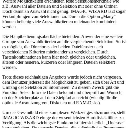
Weitere Möglichkeiten erschließen feste Selektionsmerkmale wie
z.B. Auswahl aller Dateien und Selektion mit oder ohne Ordner.
Doch damit an Auswahl nicht genug. IMAGIC WIZARD läßt sogar
Verknüpfungen von Selektionen zu. Durch die Option „Many“
können beliebig viele Auswahlkriterien miteinander kombiniert
werden.
Die Hauptbedienungsoberfläche bietet dem Anwender eine weitere
Gruppe von Auswahlkriterien an: die vergleichende Selektion. So ist
es möglich, die Directories der beiden Dateifenster nach
verschiedenen Kriterien miteinander zu vergleichen. Durch
Tastenkombinationen kann hier nach gleichen oder ungleichen,
älteren oder neueren, kürzeren oder längeren Dateien selektiert
werden.
Trotz dieses reichhaltigen Angebots wurde jedoch nicht vergessen,
dem Benutzer jederzeit die Möglichkeit zu geben, sich über Art und
Umfang der Selektion zu informieren. Zu diesem Zweck gibt die
Funktion Select Info die Daten bekannt und überprüft auf Wunsch,
ob der Speicherplatz auf dem Zielpfad ausreicht (wichtig für die
optimale Ausnutzung von Disketten und RAM-Disks).
Um das Gesamtbild eines komplexen Werkzeuges abzurunden, stellt
IMAGIC WIZARD einige der wesentlichsten Harddisk-Utilities zu
Verfügung. Als die wichtigste Funktion ist hier sicherlich „Unerase“
hervorzuheben. Sie versucht Dateien, die außerhalb des Programms