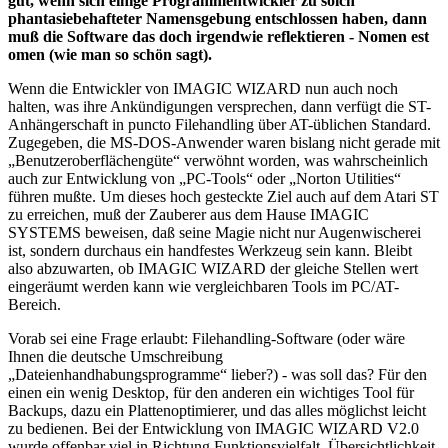
gut, wenn sich einige Programmentwickler zu solch
phantasiebehafteter Namensgebung entschlossen haben, dann
muß die Software das doch irgendwie reflektieren - Nomen est
omen (wie man so schön sagt).
Wenn die Entwickler von IMAGIC WIZARD nun auch noch
halten, was ihre Ankündigungen versprechen, dann verfügt die ST-
Anhängerschaft in puncto Filehandling über AT-üblichen Standard.
Zugegeben, die MS-DOS-Anwender waren bislang nicht gerade mit
„Benutzeroberflächengüte“ verwöhnt worden, was wahrscheinlich
auch zur Entwicklung von „PC-Tools“ oder „Norton Utilities“
führen mußte. Um dieses hoch gesteckte Ziel auch auf dem Atari ST
zu erreichen, muß der Zauberer aus dem Hause IMAGIC
SYSTEMS beweisen, daß seine Magie nicht nur Augenwischerei
ist, sondern durchaus ein handfestes Werkzeug sein kann. Bleibt
also abzuwarten, ob IMAGIC WIZARD der gleiche Stellen wert
eingeräumt werden kann wie vergleichbaren Tools im PC/AT-
Bereich.
Vorab sei eine Frage erlaubt: Filehandling-Software (oder wäre
Ihnen die deutsche Umschreibung
„Dateienhandhabungsprogramme“ lieber?) - was soll das? Für den
einen ein wenig Desktop, für den anderen ein wichtiges Tool für
Backups, dazu ein Plattenoptimierer, und das alles möglichst leicht
zu bedienen. Bei der Entwicklung von IMAGIC WIZARD V2.0
wurde offenbar viel in Richtung Funktionsvielfalt, Übersichtlichkeit