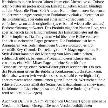
Nachdem es in den letzten Jahren kaum eine Alternative zu Cubase
oder Notator im professionellen Einsatz zu geben schien, kündigte
auf der Messe die Firma Soft Arts aus Berlin einen neuen Sequencer
an, der zwar einiges weniger an Funktionenvielfalt zu bieten hat als
die Konkurrenz, aber dafür mit einer sehr konsequenten und
einfachen, wenn auch originellen (ja, es ist mal wieder alles anders)
Bedienerführung aufwartet. Das Produkt trägt den Namen Live, was
aber sicherlich keine Einschränkung des Einsatzgebietes auf die
Bühne impliziert. Das Programm wird über eine Reihe von sehr
ähnlich aussehenden Pages gesteuert. Die Funktionalität beim
Arrangieren von Teilen ähnelt dem Cubase-Konzept, es gibt
ebenfalls Key-(Pianola-Darstellung) und Schlagzeugeditoren. Ein
Style-Editor kann bei der Mischung von Musikstilen helfen,
schließlich gibt es, bei einem Programm dieser Klasse auch zu
erwarten, eine Midi-Mixer-Page und eine Seite für freie
Temposteuerung; einen Noten-Editor gibt cs leider nicht. Ob sich
das Programm gegen die etablierte Konkurrenz durchsetzen kann,
bleibt abzuwarten (wir werden es testen, sobald es verfügbar ist),
aber cs macht schon einmal einen guten Eindruck. Wer nicht auf die
schiere Funktionsvielfalt des Sequencer-Establishments angewiesen
ist, könnte mit Live eine preiswerte Alternative finden (der Preis
wird bei DM 598,- liegen).
Auch von Dr. T’s KCS (im Vertrieb von Oechsner) gibt es eine neue
Version mit Namen Omega. Die neue Version enthält einen