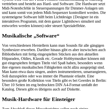
vertrieben und besteht aus Hard- und Software. Die Hardware setzt
Midi-Notenbcfehle in Steuerspannungen für Dimmer-Anlagen um
und kann somit von jedem Midi-Sequenzer kontrolliert werden. Die
systemeigene Software hilft beim Lichtdesign {Designer ist ein
interaktives Programm, mit dem ganze Lightshows simuliert und
entworfen werden können) oder steuert Spezialeffekte.
Musikalische „Software“
Von verschiedenen Herstellern kann man Sounds für alle gängigen
Synthesizer erwerben. Darüber hinaus gibt es aber inzwischen auch
Bibliotheken mit fertig eingespielten Stücken aus den aktuellen
Hitparaden, Oldies, Klassik etc. Gerade Hobbymusiker können mit
gut eingespielten fertigen Titeln viel Spaß haben, besonders wenn
ihre eigenen musikalischen Fähigkeiten nicht allzu ausgeprägt sind.
Man kann etwa dazu singen, anders instrumentieren, umarrangieren,
Soli dazuspielen oder was immer die Phantasie erlaubt. Eine
besonders große Kollektion von Titeln gibt es bei Geerdes in Berlin:
Über 10 Seiten im eng bedruckten DIN A4-Format umfaßt der
Katalog. Diesen gibt es übrigens auch auf Diskette.
Musik-Hardware für Einsteiger
Zum Abschluß dieses Messeberichtes sollen noch einige