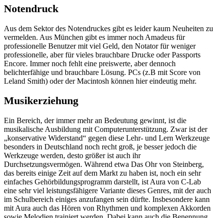
Notendruck
Aus dem Sektor des Notendruckes gibt es leider kaum Neuheiten zu
vermelden. Aus München gibt es immer noch Amadeus für
professionelle Benutzer mit viel Geld, den Notator für weniger
professionelle, aber für vieles brauchbare Drucke oder Passports
Encore. Immer noch fehlt eine preiswerte, aber dennoch
belichterfähige und brauchbare Lösung. PCs (z.B mit Score von
Leland Smith) oder der Macintosh können hier eindeutig mehr.
Musikerziehung
Ein Bereich, der immer mehr an Bedeutung gewinnt, ist die
musikalische Ausbildung mit Computerunterstützung. Zwar ist der
„konservative Widerstand“ gegen diese Lehr- und Lern Werkzeuge
besonders in Deutschland noch recht groß, je besser jedoch die
Werkzeuge werden, desto größer ist auch ihr
Durchsetzungsvermögen. Während etwa Das Ohr von Steinberg,
das bereits einige Zeit auf dem Markt zu haben ist, noch ein sehr
einfaches Gehörbildungsprogramm darstellt, ist Aura von C-Lab
eine sehr viel leistungsfähigere Variante dieses Genres, mit der auch
im Schulbereich einiges anzufangen sein dürfte. Insbesondere kann
mit Aura auch das Hören von Rhythmen und komplexen Akkorden
sowie Melodien trainiert werden. Dabei kann auch die Benennung