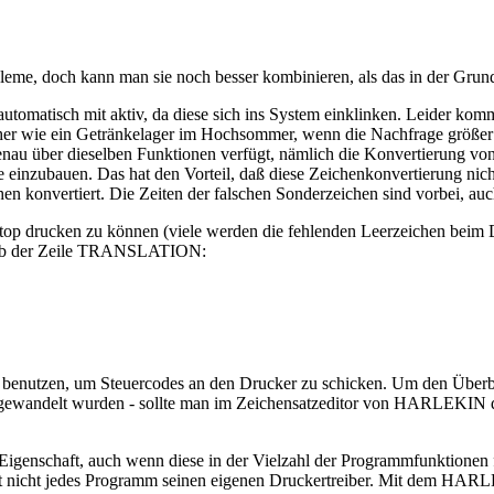
eme, doch kann man sie noch besser kombinieren, als das in der Grund
matisch mit aktiv, da diese sich ins System einklinken. Leider kommt
i eher wie ein Getränkelager im Hochsommer, wenn die Nachfrage größ
au über dieselben Funktionen verfügt, nämlich die Konvertierung von 
zubauen. Das hat den Vorteil, daß diese Zeichenkonvertierung nicht 
n konvertiert. Die Zeiten der falschen Sonderzeichen sind vorbei, a
op drucken zu können (viele werden die fehlenden Leerzeichen beim 
alb der Zeile TRANSLATION:
en benutzen, um Steuercodes an den Drucker zu schicken. Um den Über
mgewandelt wurden - sollte man im Zeichensatzeditor von HARLEKIN di
Eigenschaft, auch wenn diese in der Vielzahl der Programmfunktionen
t nicht jedes Programm seinen eigenen Druckertreiber. Mit dem HARL