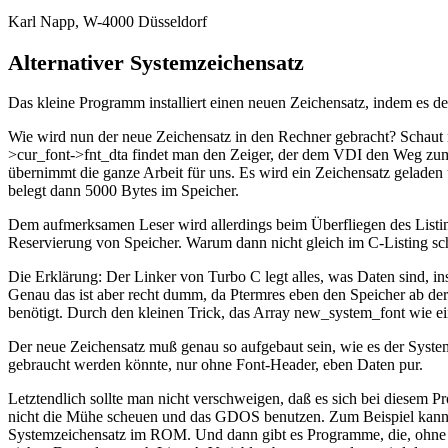
Karl Napp, W-4000 Düsseldorf
Alternativer Systemzeichensatz
Das kleine Programm installiert einen neuen Zeichensatz, indem es 
Wie wird nun der neue Zeichensatz in den Rechner gebracht? Schaut m
>cur_font->fnt_dta findet man den Zeiger, der dem VDI den Weg zum
übernimmt die ganze Arbeit für uns. Es wird ein Zeichensatz geladen 
belegt dann 5000 Bytes im Speicher.
Dem aufmerksamen Leser wird allerdings beim Überfliegen des Listin
Reservierung von Speicher. Warum dann nicht gleich im C-Listing sc
Die Erklärung: Der Linker von Turbo C legt alles, was Daten sin
Genau das ist aber recht dumm, da Ptermres eben den Speicher ab d
benötigt. Durch den kleinen Trick, das Array new_system_font wie ei
Der neue Zeichensatz muß genau so aufgebaut sein, wie es der System
gebraucht werden könnte, nur ohne Font-Header, eben Daten pur.
Letztendlich sollte man nicht verschweigen, daß es sich bei diesem 
nicht die Mühe scheuen und das GDOS benutzen. Zum Beispiel kann mit
Systemzeichensatz im ROM. Und dann gibt es Programme, die, ohne a