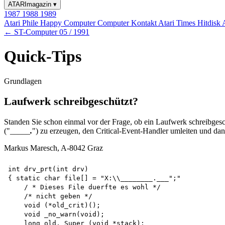
ATARImagazin
▾
1987
1988
1989
Atari Phile
Happy Computer
Computer Kontakt
Atari Times
Hitdisk
← ST-Computer 05 / 1991
Quick-Tips
Grundlagen
Laufwerk schreibgeschützt?
Standen Sie schon einmal vor der Frage, ob ein Laufwerk schreibgesc
("_____
.
") zu erzeugen, den Critical-Event-Handler umleiten und dan
Markus Maresch, A-8042 Graz
int drv_prt(int drv)

{ static char file[] = "X:\\________.___";"

    / * Dieses File duerfte es wohl */ 

    /* nicht geben */

    void (*old_crit)(); 

    void _no_warn(void); 

    long old, Super (void *stack); 
