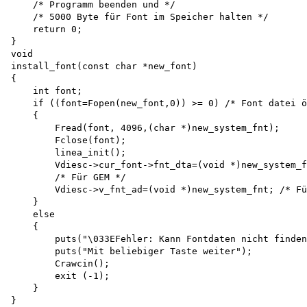
    /* Programm beenden und */

    /* 5000 Byte für Font im Speicher halten */ 

    return 0;

}

void

install_font(const char *new_font)

{

    int font;

    if ((font=Fopen(new_font,0)) >= 0) /* Font datei ö
    {

        Fread(font, 4096,(char *)new_system_fnt);

        Fclose(font); 

        linea_init();

        Vdiesc->cur_font->fnt_dta=(void *)new_system_f
        /* Für GEM */

        Vdiesc->v_fnt_ad=(void *)new_system_fnt; /* Fü
    }

    else

    {

        puts("\033EFehler: Kann Fontdaten nicht finden
        puts("Mit beliebiger Taste weiter");

        Crawcin(); 

        exit (-1);

    }
