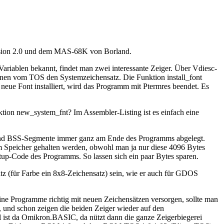
Version 2.0 und dem MAS-68K von Borland.
ariablen bekannt, findet man zwei interessante Zeiger. Über Vdiesc-
inen vom TOS den Systemzeichensatz. Die Funktion install_font
neue Font installiert, wird das Programm mit Ptermres beendet. Es
ion new_system_fnt? Im Assembler-Listing ist es einfach eine
 und BSS-Segmente immer ganz am Ende des Programms abgelegt.
 Speicher gehalten werden, obwohl man ja nur diese 4096 Bytes
rtup-Code des Programms. So lassen sich ein paar Bytes sparen.
tz (für Farbe ein 8x8-Zeichensatz) sein, wie er auch für GDOS
ine Programme richtig mit neuen Zeichensätzen versorgen, sollte man
, und schon zeigen die beiden Zeiger wieder auf den
 ist da Omikron.BASIC, da nützt dann die ganze Zeigerbiegerei