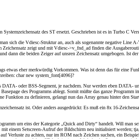
den Systemzeichensatz des ST ersetzt. Geschrieben ist es in Turbo C 
an sich die Vdiesc-Struktur an, auch als sogenannte negative Line A-V
 Zeichensatz zeigt und mit Vdiesc->v_fnd_ad finden die Ausgaberout
und dann die beiden Zeiger auf unsren Zeichensatz umgebogen. Ist der 
gs etwas eher merkwürdig Vorkommen. Was ist denn das für eine Funkt
hreiben: char new system_font[4096]?
d, ins DATA- oder BSS-Segment, je nachdem. Nur werden eben DATA-
er Basepage des Programms ablegt. Somit müßte das ganze Programm im
ne Funktion zu definieren, gelangt nun das Array genau hinter den Sta
zeichensatz ist. Oder anders ausgedrückt: Es muß ein 8x 16-Zeichensa
Programm um eins der Kategorie „Quick and Dirty“ handelt. Will man se
 einem Setscreen-Aufruf der Bildschirm neu initialisiert werden; tja
uf Verluste zu achten, nur im ROM nach Zeichen suchen, ein Beispiel