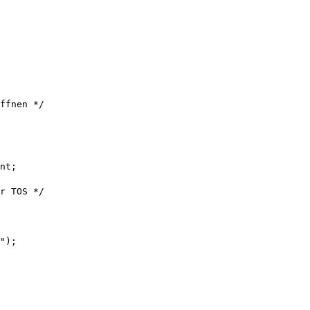
ffnen */

nt;

r TOS */

"); 
