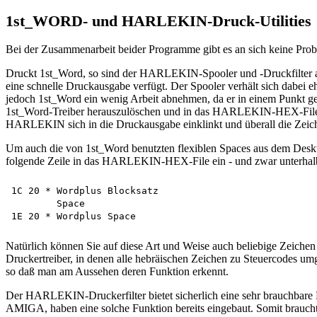
1st_WORD- und HARLEKIN-Druck-Utilities
Bei der Zusammenarbeit beider Programme gibt es an sich keine Probl
Druckt 1st_Word, so sind der HARLEKIN-Spooler und -Druckfilter auto
eine schnelle Druckausgabe verfügt. Der Spooler verhält sich dabe
jedoch 1st_Word ein wenig Arbeit abnehmen, da er in einem Punkt gen
1st_Word-Treiber herauszulöschen und in das HARLEKIN-HEX-File ein
HARLEKIN sich in die Druckausgabe einklinkt und überall die Zeiche
Um auch die von 1st_Word benutzten flexiblen Spaces aus dem Deskt
folgende Zeile in das HARLEKIN-HEX-File ein - und zwar unterh
1C 20 * Wordplus Blocksatz

        Space

Natürlich können Sie auf diese Art und Weise auch beliebige Zeich
Druckertreiber, in denen alle hebräischen Zeichen zu Steuercodes u
so daß man am Aussehen deren Funktion erkennt.
Der HARLEKIN-Druckerfilter bietet sicherlich eine sehr brauchbare 
AMIGA, haben eine solche Funktion bereits eingebaut. Somit brauch