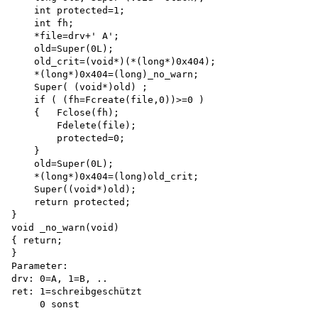
    int protected=1; 

    int fh;

    *file=drv+' A'; 

    old=Super(0L);

    old_crit=(void*)(*(long*)0x404);

    *(long*)0x404=(long)_no_warn;

    Super( (void*)old) ;

    if ( (fh=Fcreate(file,0))>=0 )

    {   Fclose(fh);

        Fdelete(file); 

        protected=0;

    }

    old=Super(0L);

    *(long*)0x404=(long)old_crit;

    Super((void*)old); 

    return protected;

}

void _no_warn(void)

{ return;

}

Parameter: 

drv: 0=A, 1=B, ..

ret: 1=schreibgeschützt
