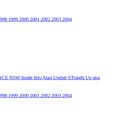
1998
1999
2000
2001
2002
2003
2004
ACE NSW Inside Info
Atari Update
STraight Up
atos
1998
1999
2000
2001
2002
2003
2004