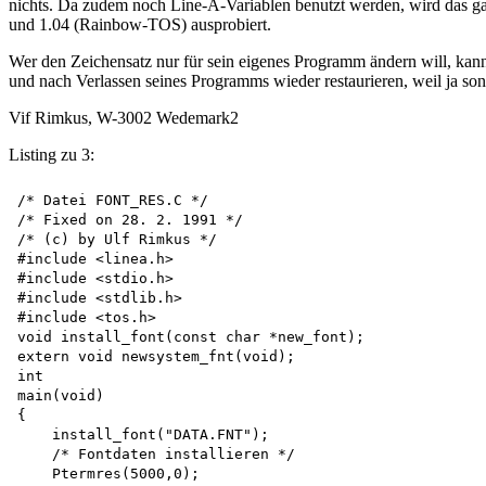
nichts. Da zudem noch Line-A-Variablen benutzt werden, wird das 
und 1.04 (Rainbow-TOS) ausprobiert.
Wer den Zeichensatz nur für sein eigenes Programm ändern will, kann
und nach Verlassen seines Programms wieder restaurieren, weil ja sons
Vif Rimkus, W-3002 Wedemark2
Listing zu 3:
/* Datei FONT_RES.C */

/* Fixed on 28. 2. 1991 */

/* (c) by Ulf Rimkus */

#include <linea.h>

#include <stdio.h>

#include <stdlib.h>

#include <tos.h>

void install_font(const char *new_font);

extern void newsystem_fnt(void);

int

main(void)

{

    install_font("DATA.FNT");

    /* Fontdaten installieren */

    Ptermres(5000,0);
