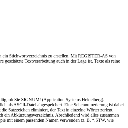
isch ein Stichwortverzeichnis zu erstellen. Mit REGISTER-AS von
e geschätzte Textverarbeitung auch in der Lage ist, Texte als reine
gültig, ob Sie SIGNUM! (Application Systems Heidelberg).
als ASClI-Datei abgespeichert. Eine Seitennumerierung ist dabei
die Satzzeichen eliminiert, der Text in einzelne Wörter zerlegt,
noch ein Abkürzungsverzeichnis. Abschließend wird alles zusammen
e Kopie mit einem passenden Namen verwenden (z. B. *.STW, wie