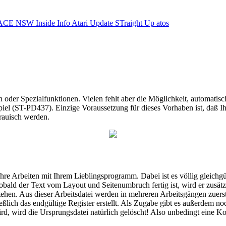
ACE NSW Inside Info
Atari Update
STraight Up
atos
en oder Spezialfunktionen. Vielen fehlt aber die Möglichkeit, automat
iel (ST-PD437). Einzige Voraussetzung für dieses Vorhaben ist, daß Ihr
rauisch werden.
hre Arbeiten mit Ihrem Lieblingsprogramm. Dabei ist es völlig gleich
 Text vom Layout und Seitenumbruch fertig ist, wird er zusätzlich 
stehen. Aus dieser Arbeitsdatei werden in mehreren Arbeitsgängen zuerst 
eßlich das endgültige Register erstellt. Als Zugabe gibt es außerdem 
ird, wird die Ursprungsdatei natürlich gelöscht! Also unbedingt ein