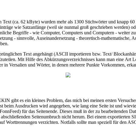
en Text (ca. 62 kByte) wurden mehr als 1300 Stichwörter und knapp 60
inträge wie Satzanfänge (weil sie nunmal groß geschrieben werden) ode
h ähnliche Begriffe - wie Computer, Computers und Computern - wei
setzung - sinnvolle, Auseinandersetzung - theoretisch-mathematische, 
eben.
 ursprünglichen Text angehängt (ASCII importieren bzw. Text/ Blockanhän
ufzuteilen. Mit Hilfe des Abkürzungsverzeichnisses kann man eine Art Le
r in Versalien und Wörter, in denen mehrere Punkte Vorkommen, erka
gibt es ein kleines Problem, das mich bei meinen ersten Versuchen 
rst beim Ausdrucken wird angegeben, wie lang eine Seite ist und wiev
FF (FonnFeed) für das Seitenende. Dieses muß in der zu bearbeitenden
schließenden Seitenumbruch nicht herum. Bei einem exportierten SI
uf Worttrennungen verzichten. Notfalls sollte man speziell für den A