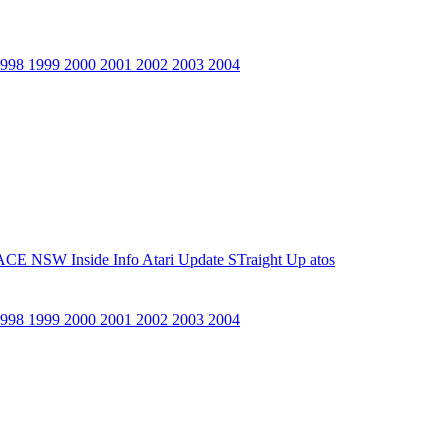
1998
1999
2000
2001
2002
2003
2004
ACE NSW Inside Info
Atari Update
STraight Up
atos
1998
1999
2000
2001
2002
2003
2004