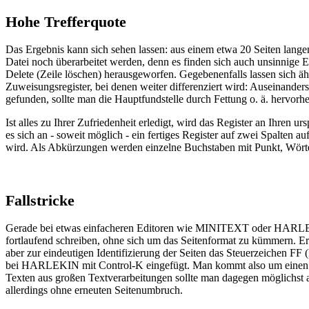
Hohe Trefferquote
Das Ergebnis kann sich sehen lassen: aus einem etwa 20 Seiten lang
Datei noch überarbeitet werden, denn es finden sich auch unsinnige E
Delete (Zeile löschen) herausgeworfen. Gegebenenfalls lassen sic
Zuweisungsregister, bei denen weiter differenziert wird: Auseinander
gefunden, sollte man die Hauptfundstelle durch Fettung o. ä. hervorh
Ist alles zu Ihrer Zufriedenheit erledigt, wird das Register an Ihren
es sich an - soweit möglich - ein fertiges Register auf zwei Spalten a
wird. Als Abkürzungen werden einzelne Buchstaben mit Punkt, Wörte
Fallstricke
Gerade bei etwas einfacheren Editoren wie MINITEXT oder HARLEKIN 
fortlaufend schreiben, ohne sich um das Seitenformat zu kümmern. E
aber zur eindeutigen Identifizierung der Seiten das Steuerzeichen 
bei HARLEKIN mit Control-K eingefügt. Man kommt also um einen ab
Texten aus großen Textverarbeitungen sollte man dagegen möglichst a
allerdings ohne erneuten Seitenumbruch.