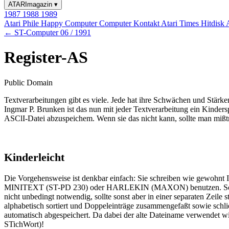
ATARImagazin
▾
1987
1988
1989
Atari Phile
Happy Computer
Computer Kontakt
Atari Times
Hitdisk
← ST-Computer 06 / 1991
Register-AS
Public Domain
Textverarbeitungen gibt es viele. Jede hat ihre Schwächen und Stärk
Ingmar P. Brunken ist das nun mit jeder Textverarbeitung ein Kindersp
ASClI-Datei abzuspeichem. Wenn sie das nicht kann, sollte man mißt
Kinderleicht
Die Vorgehensweise ist denkbar einfach: Sie schreiben wie gewohnt I
MINITEXT (ST-PD 230) oder HARLEKIN (MAXON) benutzen. Sobald der
nicht unbedingt notwendig, sollte sonst aber in einer separaten Zeile 
alphabetisch sortiert und Doppeleinträge zusammengefaßt sowie schli
automatisch abgespeichert. Da dabei der alte Dateiname verwendet w
STichWort)!