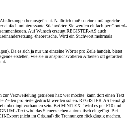
 Abkürzungen herausgefischt. Natürlich muß so eine umfangreiche
r einfach uninteressante Stichwörter. Sie werden einfach per Control-
ter zusammenfassen. Auf Wunsch erzeugt REGISTER-AS auch
Auseinandersetzung -theoretische. Wird ein Stichwort mehrmals
gen). Da es sich ja nur um einzelne Wörter pro Zeile handelt, bietet
gende erstellen, wie sie in anspruchsvolleren Arbeiten oft gefordert
nnt.
zur Verzweifelung getrieben hat: wer möchte, kann dort einen Text
iele Zeilen pro Seite gedruckt werden sollen. REGISTER-AS benötigt
 Datei unbedingt vorhanden sein. Bei MINITEXT wird es per F10 und
GNUM!-Text wird das Steuerzeichen automatisch eingefügt. Bei
SC1I-Export (nicht im Original) die Trennungen rückgängig machen,