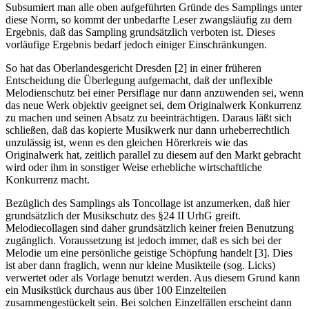
Subsumiert man alle oben aufgeführten Gründe des Samplings unter
diese Norm, so kommt der unbedarfte Leser zwangsläufig zu dem
Ergebnis, daß das Sampling grundsätzlich verboten ist. Dieses
vorläufige Ergebnis bedarf jedoch einiger Einschränkungen.
So hat das Oberlandesgericht Dresden [2] in einer früheren
Entscheidung die Überlegung aufgemacht, daß der unflexible
Melodienschutz bei einer Persiflage nur dann anzuwenden sei, wenn
das neue Werk objektiv geeignet sei, dem Originalwerk Konkurrenz
zu machen und seinen Absatz zu beeinträchtigen. Daraus läßt sich
schließen, daß das kopierte Musikwerk nur dann urheberrechtlich
unzulässig ist, wenn es den gleichen Hörerkreis wie das
Originalwerk hat, zeitlich parallel zu diesem auf den Markt gebracht
wird oder ihm in sonstiger Weise erhebliche wirtschaftliche
Konkurrenz macht.
Bezüglich des Samplings als Toncollage ist anzumerken, daß hier
grundsätzlich der Musikschutz des §24 II UrhG greift.
Melodiecollagen sind daher grundsätzlich keiner freien Benutzung
zugänglich. Voraussetzung ist jedoch immer, daß es sich bei der
Melodie um eine persönliche geistige Schöpfung handelt [3]. Dies
ist aber dann fraglich, wenn nur kleine Musikteile (sog. Licks)
verwertet oder als Vorlage benutzt werden. Aus diesem Grund kann
ein Musikstück durchaus aus über 100 Einzelteilen
zusammengestückelt sein. Bei solchen Einzelfällen erscheint dann