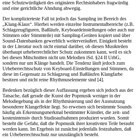
eine Schutzwürdigkeit des originären Rechtsinhabers fragwürdig
und eine gerichtliche Ahndung abwegig.
Der komplizierteste Fall ist jedoch das Sampling im Bereich des
„Klang-Klaus“. Hierbei werden einzelne Instrumentalbereiche (z.B.
Schlagzeugfiguren, Baßläufe, Keyboardeinstellungen oder auch nur
Stimmen oder Stimmteile) mit Sampling-Geräten kopiert und über
Sound-Datenbanken gewerblich weiterveräußert. Einigkeit besteht
in der Literatur noch nicht einmal darüber, ob diesen Musikteilen
überhaupt urheberrechtlicher Schutz zukommen kann, weil es sich
bei diesen Mitschnitten nicht um Melodien iSd. §24 II UrhG,
sondern nur um Klänge handelt. Die Tendenz läuft jedoch zum
Urheberrechtsschutz von Keyboard-Einstellungen und Stimmen, da
diese im Gegensatz zu Schlagzeug und Baßläufen Klangfarbe
besitzen und nicht reine Rhythmuselemente sind [4].
Bedenken bezüglich dieser Auffassung ergeben sich jedoch aus der
Tatsache, daß gerade die Kunst der Popmusik weniger in der
Melodiegebung als in der Rhythmisierung und der Ausnutzung
besonderer Klangeffekte liegt. So erweisen sich bestimmte Sounds
häufig als Erkennungsmerkmal bestimmter Künstler, die zeit- und
kostenintensiv durch Studioaufnahmen produziert wurden. Somit
besteht die Gefahr, daß die Popmusik ihrer kreativsten Teile beraubt
werden kann. Im Ergebnis ist zunächst jedenfalls festzuhalten, daß
ein Urheberrechtsschutz nur unzulänglich besteht.