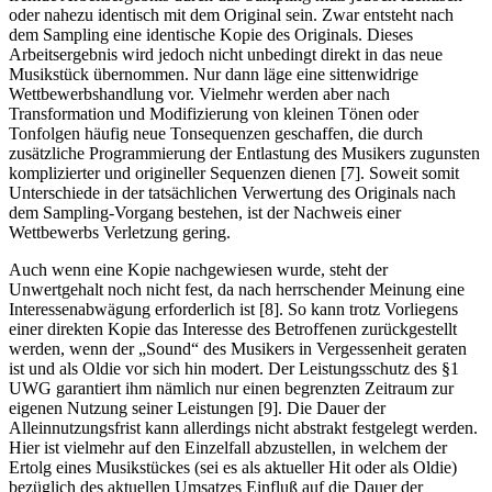
oder nahezu identisch mit dem Original sein. Zwar entsteht nach
dem Sampling eine identische Kopie des Originals. Dieses
Arbeitsergebnis wird jedoch nicht unbedingt direkt in das neue
Musikstück übernommen. Nur dann läge eine sittenwidrige
Wettbewerbshandlung vor. Vielmehr werden aber nach
Transformation und Modifizierung von kleinen Tönen oder
Tonfolgen häufig neue Tonsequenzen geschaffen, die durch
zusätzliche Programmierung der Entlastung des Musikers zugunsten
komplizierter und origineller Sequenzen dienen [7]. Soweit somit
Unterschiede in der tatsächlichen Verwertung des Originals nach
dem Sampling-Vorgang bestehen, ist der Nachweis einer
Wettbewerbs Verletzung gering.
Auch wenn eine Kopie nachgewiesen wurde, steht der
Unwertgehalt noch nicht fest, da nach herrschender Meinung eine
Interessenabwägung erforderlich ist [8]. So kann trotz Vorliegens
einer direkten Kopie das Interesse des Betroffenen zurückgestellt
werden, wenn der „Sound“ des Musikers in Vergessenheit geraten
ist und als Oldie vor sich hin modert. Der Leistungsschutz des §1
UWG garantiert ihm nämlich nur einen begrenzten Zeitraum zur
eigenen Nutzung seiner Leistungen [9]. Die Dauer der
Alleinnutzungsfrist kann allerdings nicht abstrakt festgelegt werden.
Hier ist vielmehr auf den Einzelfall abzustellen, in welchem der
Ertolg eines Musikstückes (sei es als aktueller Hit oder als Oldie)
bezüglich des aktuellen Umsatzes Einfluß auf die Dauer der