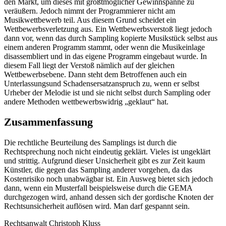
den Markt, um dieses mit größtmöglicher Gewinnspanne zu
veräußern. Jedoch nimmt der Programmierer nicht am
Musikwettbewerb teil. Aus diesem Grund scheidet ein
Wettbewerbsverletzung aus. Ein Wettbewerbsverstoß liegt jedoch
dann vor, wenn das durch Sampling kopierte Musikstück selbst aus
einem anderen Programm stammt, oder wenn die Musikeinlage
disassembliert und in das eigene Programm eingebaut wurde. In
diesem Fall liegt der Verstoß nämlich auf der gleichen
Wettbewerbsebene. Dann steht dem Betroffenen auch ein
Unterlassungsund Schadensersatzanspruch zu, wenn er selbst
Urheber der Melodie ist und sie nicht selbst durch Sampling oder
andere Methoden wettbewerbswidrig „geklaut“ hat.
Zusammenfassung
Die rechtliche Beurteilung des Samplings ist durch die
Rechtsprechung noch nicht eindeutig geklärt. Vieles ist ungeklärt
und strittig. Aufgrund dieser Unsicherheit gibt es zur Zeit kaum
Künstler, die gegen das Sampling anderer vorgehen, da das
Kostenrisiko noch unabwägbar ist. Ein Ausweg bietet sich jedoch
dann, wenn ein Musterfall beispielsweise durch die GEMA
durchgezogen wird, anhand dessen sich der gordische Knoten der
Rechtsunsicherheit auflösen wird. Man darf gespannt sein.
Rechtsanwalt Christoph Kluss