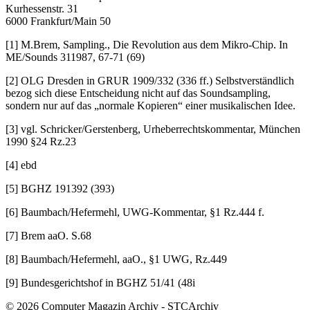
Kurhessenstr. 31
6000 Frankfurt/Main 50
[1] M.Brem, Sampling., Die Revolution aus dem Mikro-Chip. In
ME/Sounds 311987, 67-71 (69)
[2] OLG Dresden in GRUR 1909/332 (336 ff.) Selbstverständlich
bezog sich diese Entscheidung nicht auf das Soundsampling,
sondern nur auf das „normale Kopieren“ einer musikalischen Idee.
[3] vgl. Schricker/Gerstenberg, Urheberrechtskommentar, München
1990 §24 Rz.23
[4] ebd
[5] BGHZ 191392 (393)
[6] Baumbach/Hefermehl, UWG-Kommentar, §1 Rz.444 f.
[7] Brem aaO. S.68
[8] Baumbach/Hefermehl, aaO., §1 UWG, Rz.449
[9] Bundesgerichtshof in BGHZ 51/41 (48i
© 2026 Computer Magazin Archiv - STCArchiv