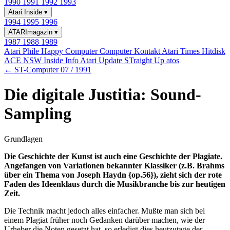
1990
1991
1992
1993
Atari Inside
▾
1994
1995
1996
ATARImagazin
▾
1987
1988
1989
Atari Phile
Happy Computer
Computer Kontakt
Atari Times
Hitdisk
ACE NSW Inside Info
Atari Update
STraight Up
atos
← ST-Computer 07 / 1991
Die digitale Justitia: Sound-
Sampling
Grundlagen
Die Geschichte der Kunst ist auch eine Geschichte der Plagiate.
Angefangen von Variationen bekannter Klassiker (z.B. Brahms
über ein Thema von Joseph Haydn {op.56}), zieht sich der rote
Faden des Ideenklaus durch die Musikbranche bis zur heutigen
Zeit.
Die Technik macht jedoch alles einfacher. Mußte man sich bei
einem Plagiat früher noch Gedanken darüber machen, wie der
Urheber die Noten gesetzt hat, so erledigt dies heutzutage der