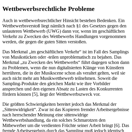
Wettbewerbsrechtliche Probleme
Auch in wettbewerbsrechtlicher Hinsicht bestehen Bedenken. Ein
Wettbewerbsverstoß liegt nämlich nach §1 des Gesetzes gegen den
unlauteren Wettbewerb (UWG) dann vor, wenn im geschäftlichen
Verkehr zu Zwecken des Wettbewerbs Handlungen vorgenommen
werden, die gegen die guten Sitten verstoßen.
Das Merkmal „im geschäftlichen Verkehr“ ist im Fall des Samplings
von Musikstücken oder -teilen unproblematisch zu bejahen. Das
Merkmal „zu Zwecken des Wettbewerbs“ führt dagegen schon dann
zu Problemen, wenn die nun digitalisierten Klänge von Künstlern
herrühren, die in der Musikscene schon als veraltet gelten, weil sie
auch nicht mehr am Musikwettbewerb teilnehmen. Soweit die
Sampling-Produkte den gleichen Markt wie ihre Vorbilder
ansprechen und den eigenen Absatz zu Lasten des Konkurrenten
fördern können [5], liegt der Wettbewerbszweck vor.
Die größten Schwierigkeiten bereitet jedoch das Merkmal der
„Sittenwidrigkeit“. Zwar ist das Kopieren fremder Arbeitsergebnisse
nach herrschender Meinung eine sittenwidrige
Wettbewerbshandlung, da ein solches Schmarotzen den
Mitbewerber um die verdienten Früchte seiner Arbeit bringt [6]. Das
fremde Arbeitsergebnis durch das Sampling muß jedoch identisch