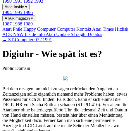
1990
1991
1992
1993
Atari Inside
▾
1994
1995
1996
ATARImagazin
▾
1987
1988
1989
Atari Phile
Happy Computer
Computer Kontakt
Atari Times
Hitdisk
ACE NSW Inside Info
Atari Update
STraight Up
atos
← ST-Computer 07 / 1991
Digiuhr - Wie spät ist es?
Public Domain
Bei dem riesigen, um nicht zu sagen erdrückenden Angebot an
Zeitanzeigen sollte eigentlich niemand mehr Probleme haben, etwas
Passendes für sich zu finden. Falls doch, kann er sich einmal die
DIGIUHR von Sacha Roth an schauen (ST PD 416). Vor allem für
Atarianer ohne batteriegepufferte Uhr, die jedesmal Zeit und Datum
von Hand einstellen müssen, besteht hier über einen Menüeintrag
die Möglichkeit dazu. Ferner kann man sich eine permanente
Anzeige im LCD-Look auf die rechte Seite der Menüzeile - wo
sonst? - einblenden lassen.