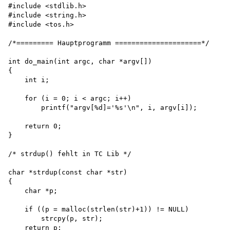
#include <stdlib.h>

#include <string.h>

#include <tos.h>

/*========= Hauptprogramm =====================*/

int do_main(int argc, char *argv[])

{

    int i;

    for (i = 0; i < argc; i++)

        printf("argv[%d]='%s'\n", i, argv[i]);

    return 0;

}

/* strdup() fehlt in TC Lib */

char *strdup(const char *str)

{

    char *p;

    if ((p = malloc(strlen(str)+1)) != NULL)

        strcpy(p, str); 

    return p;
