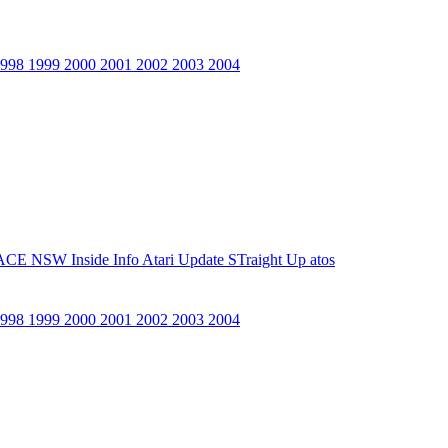
1998
1999
2000
2001
2002
2003
2004
ACE NSW Inside Info
Atari Update
STraight Up
atos
1998
1999
2000
2001
2002
2003
2004