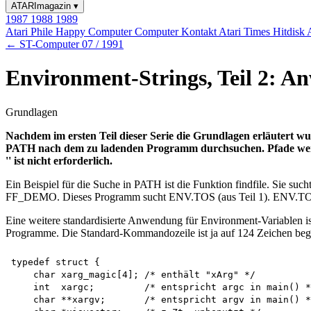
ATARImagazin
▾
1987
1988
1989
Atari Phile
Happy Computer
Computer Kontakt
Atari Times
Hitdisk
← ST-Computer 07 / 1991
Environment-Strings, Teil 2: 
Grundlagen
Nachdem im ersten Teil dieser Serie die Grundlagen erläutert wu
PATH nach dem zu ladenden Programm durchsuchen. Pfade werden 
'' ist nicht erforderlich.
Ein Beispiel für die Suche in PATH ist die Funktion findfile. Sie su
FF_DEMO. Dieses Programm sucht ENV.TOS (aus Teil 1). ENV.TOS 
Eine weitere standardisierte Anwendung für Environment-Variablen i
Programme. Die Standard-Kommandozeile ist ja auf 124 Zeichen begre
typedef struct {

    char xarg_magic[4]; /* enthält "xArg" */ 

    int  xargc;         /* entspricht argc in main() *
    char **xargv;       /* entspricht argv in main() *