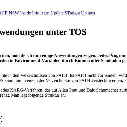
ACE NSW Inside Info
Atari Update
STraight Up
atos
Anwendungen unter TOS
rden, möchte ich nun einige Anwendungen zeigen. Jedes Programm, 
in Environment-Variablen durch Komma oder Semikolon getrennt a
cht file in den Verzeichnissen von PATH. Ist PATH nicht vorhanden, wir
kann nun in einem der Verzeichnisse von PATH versteckt werden, 
st das XARG-Verfahren, das auf Allan Pratt und Dale Schumacher zurüc
nzt. Man legt folgende Struktur an:
/ 

/ 
