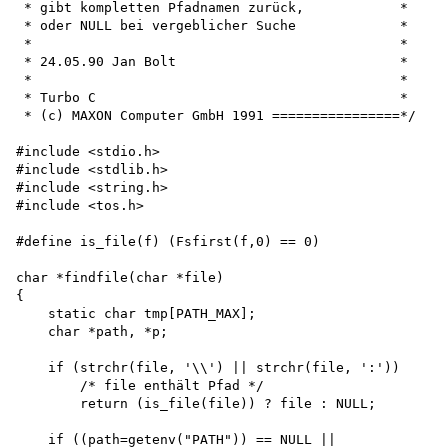
 * gibt kompletten Pfadnamen zurück,            *

 * oder NULL bei vergeblicher Suche             *

 *                                              *

 * 24.05.90 Jan Bolt                            *

 *                                              *

 * Turbo C                                      *

 * (c) MAXON Computer GmbH 1991 ================*/

#include <stdio.h>

#include <stdlib.h>

#include <string.h>

#include <tos.h>

#define is_file(f) (Fsfirst(f,0) == 0)

char *findfile(char *file)

{

    static char tmp[PATH_MAX]; 

    char *path, *p;

    if (strchr(file, '\\') || strchr(file, ':'))

        /* file enthält Pfad */ 

        return (is_file(file)) ? file : NULL;

    if ((path=getenv("PATH")) == NULL ||
