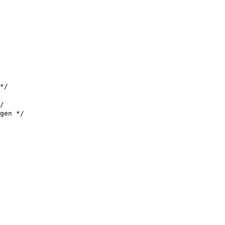
*/ 

/ 

gen */ 
