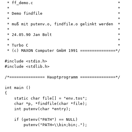
 * ff_demo.c                                    *

 *                                              *

 * Demo findfile                                *

 *                                              *

 * muß mit putenv.o, findfile.o gelinkt werden  *

 *                                              *

 * 24.05.90 Jan Bolt                            *

 *                                              *

 * Turbo C                                      *

 * (c) MAXON Computer GmbH 1991 ===============*/

#include <stdio.h>

#include <stdlib.h>

/*=============== Hauptprogramm ===============*/

int main ()

{

    static char file[] = "env.tos"; 

    char *p, *findfile(char *file); 

    int putenv(char *entry);

    if (getenv("PATH") == NULL) 

        putenv("PATH=\\bin;bin;.");
