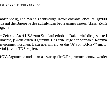
rufenden Programms */

riablen jeArg, und zwar als achtstellige Hex-Konstante, etwa „xArg=
ß auf die Basepage des aufrufenden Programmes zeigen (dieser Zeiger
rogramm.
er Zeit von Atari USA zum Standard erhoben. Dabei wird die gesamt
umente, jeweils durch 0 getrennt. Das erste Byte der normalen
K
ommand
vironment löschen. Dazu überschreibt es das ‘A’ von „ARGV“ mit O. 
wird ja vom TOS kopiert.
Argumente und kann als startup für C-Programme benutzt werden. Als