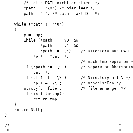
        /* falls PATH nicht existiert */ 

        *path == '\0') /* oder leer */

        path = "."; /* path = akt Dir */

    while (*path != '\0')

    {

        p = tmp;

        while (*path != '\0' &&

               *path != ';'  &&

               *path != ',')    /* Directory aus PATH 
            *p++ = *path++;

                                /* nach tmp kopieren *
        if (*path != '\0')      /* Separator übersprin
            path++; 

        if (p[-1] != '\\')      /* Directory mit \ */ 

            *p++ = '\\';        /* abschließen */

        strcpy(p, file);        /* file anhängen */ 

        if (is_file(tmp)) 

            return tmp;

    }

    return NULL;

/* =============================================*

 *                                              *
