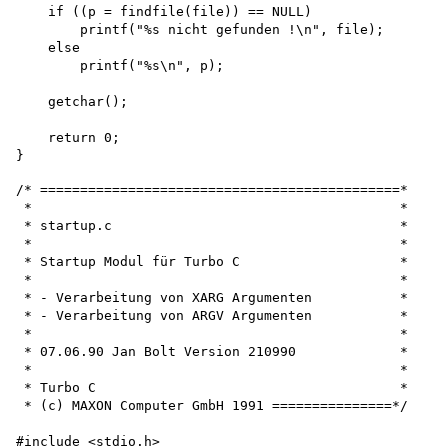
    if ((p = findfile(file)) == NULL)

        printf("%s nicht gefunden !\n", file); 

    else

        printf("%s\n", p);

    getchar();

    return 0;

/* =============================================*

 *                                              *

 * startup.c                                    *

 *                                              *

 * Startup Modul für Turbo C                    *

 *                                              *

 * - Verarbeitung von XARG Argumenten           *

 * - Verarbeitung von ARGV Argumenten           *

 *                                              *

 * 07.06.90 Jan Bolt Version 210990             *

 *                                              *

 * Turbo C                                      *

 * (c) MAXON Computer GmbH 1991 ===============*/

#include <stdio.h>
