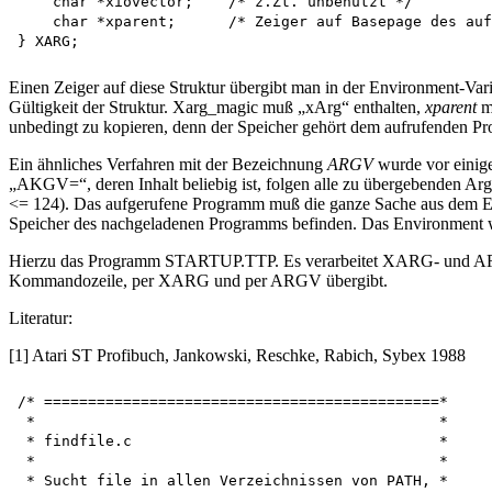
    char *xiovector;    /* z.Zt. unbenutzt */ 

    char *xparent;      /* Zeiger auf Basepage des auf
Einen Zeiger auf diese Struktur übergibt man in der Environment-Va
Gültigkeit der Struktur. Xarg_magic muß „xArg“ enthalten,
xparent
mu
unbedingt zu kopieren, denn der Speicher gehört dem aufrufenden P
Ein ähnliches Verfahren mit der Bezeichnung
ARGV
wurde vor einig
„AKGV=“, deren Inhalt beliebig ist, folgen alle zu übergebenden Arg
<= 124). Das aufgerufene Programm muß die ganze Sache aus dem En
Speicher des nachgeladenen Programms befinden. Das Environment 
Hierzu das Programm STARTUP.TTP. Es verarbeitet XARG- und ARGV-
Kommandozeile, per XARG und per ARGV übergibt.
Literatur:
[1] Atari ST Profibuch, Jankowski, Reschke, Rabich, Sybex 1988
/* =============================================*

 *                                              *

 * findfile.c                                   *

 *                                              *

 * Sucht file in allen Verzeichnissen von PATH, *
