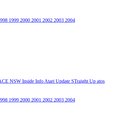
1998
1999
2000
2001
2002
2003
2004
ACE NSW Inside Info
Atari Update
STraight Up
atos
1998
1999
2000
2001
2002
2003
2004