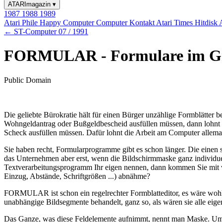
ATARImagazin
▾
1987
1988
1989
Atari Phile
Happy Computer
Computer Kontakt
Atari Times
Hitdisk
← ST-Computer 07 / 1991
FORMULAR - Formulare im Gr
Public Domain
Die geliebte Bürokratie hält für einen Bürger unzählige Formblätter 
Wohngeldantrag oder Bußgeldbescheid ausfüllen müssen, dann lohnt e
Scheck ausfüllen müssen. Dafür lohnt die Arbeit am Computer allema
Sie haben recht, Formularprogramme gibt es schon länger. Die einen 
das Unternehmen aber erst, wenn die Bildschirmmaske ganz individuel
Textverarbeitungsprogramm Ihr eigen nennen, dann kommen Sie mit vie
Einzug, Abstände, Schriftgrößen ...) abnähme?
FORMULAR ist schon ein regelrechter Formblatteditor, es wäre wohl 
unabhängige Bildsegmente behandelt, ganz so, als wären sie alle eige
Das Ganze, was diese Feldelemente aufnimmt, nennt man Maske. Um nu