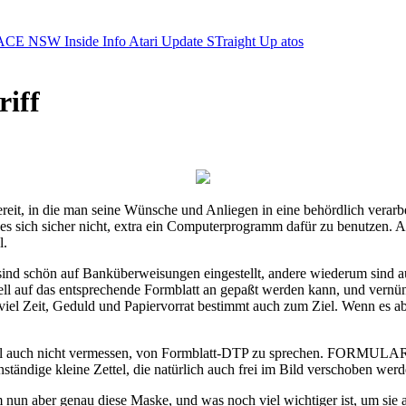
ACE NSW Inside Info
Atari Update
STraight Up
atos
iff
bereit, in die man seine Wünsche und Anliegen in eine behördlich verar
s sich sicher nicht, extra ein Computerprogramm dafür zu benutzen. A
l.
sind schön auf Banküberweisungen eingestellt, andere wiederum sind au
l auf das entsprechende Formblatt an gepaßt werden kann, und vernünf
l Zeit, Geduld und Papiervorrat bestimmt auch zum Ziel. Wenn es aber
auch nicht vermessen, von Formblatt-DTP zu sprechen. FORMULAR arbei
nständige kleine Zettel, die natürlich auch frei im Bild verschoben wer
n aber genau diese Maske, und was noch viel wichtiger ist, um sie au