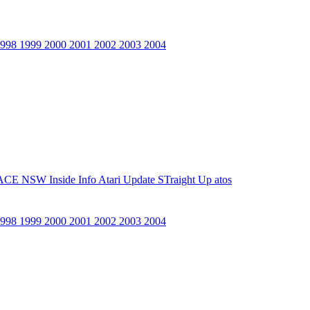
1998
1999
2000
2001
2002
2003
2004
ACE NSW Inside Info
Atari Update
STraight Up
atos
1998
1999
2000
2001
2002
2003
2004