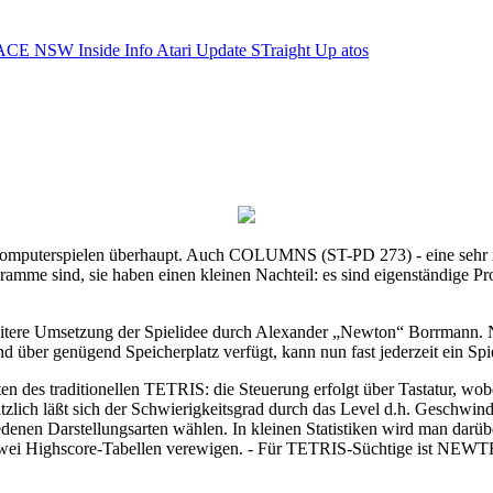
ACE NSW Inside Info
Atari Update
STraight Up
atos
puterspielen überhaupt. Auch COLUMNS (ST-PD 273) - eine sehr intere
ogramme sind, sie haben einen kleinen Nachteil: es sind eigenständige
ere Umsetzung der Spielidee durch Alexander „Newton“ Borrmann. Ne
 und über genügend Speicherplatz verfügt, kann nun fast jederzeit ein 
en des traditionellen TETRIS: die Steuerung erfolgt über Tastatur, wo
zlich läßt sich der Schwierigkeitsgrad durch das Level d.h. Geschwin
en Darstellungsarten wählen. In kleinen Statistiken wird man darüber
in zwei Highscore-Tabellen verewigen. - Für TETRIS-Süchtige ist NEW