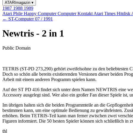
ATARImagazin
▾
1987
1988
1989
Atari Phile
Happy Computer
Computer Kontakt
Atari Times
Hitdisk
← ST-Computer 07 / 1991
Newtris - 2 in 1
Public Domain
TETRIS (ST-PD 273,290) gehört zweifelsohne zu den beliebtesten Com
Doch so schön alle bereits existierenden Versionen dieser beiden Pr
Arbeit mit einem anderen Programm spielen kann.
Auf der ST PD 416 findet sich unter dem Namen NEWTRIS eine weit
Accessory ausgelegt sind. Wer also ein großer Fan dieser Spiele ist,
Im übrigen halten sich die beiden Programmteile an die Gepflogenheit
bestimmen kann, um eine optimale Bedienung zu gewährleisten. Zusät
erhöhen. Beim TETRIS-Teil kann man ferner zwischen zwei verschieden
Figuren informiert. Die 50 besten Spieler können sich schließlich 
thl