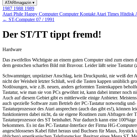
ATARImagazin
▾
1987
1988
1989
Atari Phile
Happy Computer
Computer Kontakt
Atari Times
Hitdisk
← ST-Computer 07 / 1991
Der ST/TT tippt fremd!
Hardware
Das zweifellos Wichtigste an einem guten Computer sind zum einen di
dem gestochen scharfen Bild mit Bravour. Leider läßt seine Tastatur
Schwammiger, unpräziser Anschlag, kein Druckpunkt, nie weiß der
nicht der Weisheit letzter Schluß, weil die Tasten kappen unüblich g
Notlösungen, wie z.B. neuen, anders geformten Tastenkappen beholfen
Tastatur, wie man sie von PCs gewöhnt ist, kann dabei immer noch ni
Auch auf diesem Gebiet gibt es mittlerweile einige Anbieter. Meistens
auch spezielle Software zum Betrieb der PC-Tastatur notwendig und-
Tastaturprozessor des Atari ansprechen (auch das gibt es!), können 
funktionieren dabei nicht, da sie eigene Routinen zum Abfragen der Ta
Tastaturprozessor des ST beinhaltet. Nur dadurch kann eine 100%ige Ko
bekommen. Es ist das PC-Tastatur-Interface der Firma HG-Computersyste
angeschlossenes Kabel führt heraus und Buchsen für Maus, Joystick
üblichen) amerikanischen Telefonstecker. Besitzer eines Mega ST, Me