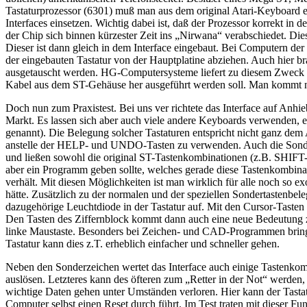
Tastaturprozessor (6301) muß man aus dem original Atari-Keyboard en
Interfaces einsetzen. Wichtig dabei ist, daß der Prozessor korrekt in 
der Chip sich binnen kürzester Zeit ins „Nirwana“ verabschiedet. D
Dieser ist dann gleich in dem Interface eingebaut. Bei Computern d
der eingebauten Tastatur von der Hauptplatine abziehen. Auch hier br
ausgetauscht werden. HG-Computersysteme liefert zu diesem Zweck ein
Kabel aus dem ST-Gehäuse her ausgeführt werden soll. Man kommt n
Doch nun zum Praxistest. Bei uns ver richtete das Interface auf Anhi
Markt. Es lassen sich aber auch viele andere Keyboards verwenden, 
genannt). Die Belegung solcher Tastaturen entspricht nicht ganz dem
anstelle der HELP- und UNDO-Tasten zu verwenden. Auch die Sonderze
und ließen sowohl die original ST-Tastenkombinationen (z.B. SHIFT-
aber ein Programm geben sollte, welches gerade diese Tastenkombinati
verhält. Mit diesen Möglichkeiten ist man wirklich für alle noch s
hätte. Zusätzlich zu der normalen und der speziellen Sondertasten
dazugehörige Leuchtdiode in der Tastatur auf. Mit den Cursor-Taste
Den Tasten des Ziffernblock kommt dann auch eine neue Bedeutung z
linke Maustaste. Besonders bei Zeichen- und CAD-Programmen bringt d
Tastatur kann dies z.T. erheblich einfacher und schneller gehen.
Neben den Sonderzeichen wertet das Interface auch einige Tastenkombin
auslösen. Letzteres kann des öfteren zum „Retter in der Not“ werden
wichtige Daten gehen unter Umständen verloren. Hier kann der Tast
Computer selbst einen Reset durch führt. Im Test traten mit dieser Fu