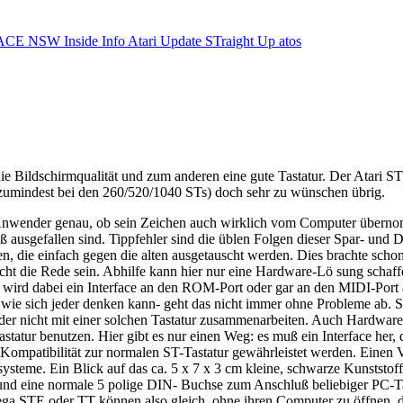
ACE NSW Inside Info
Atari Update
STraight Up
atos
e Bildschirmqualität und zum anderen eine gute Tastatur. Der Atari S
 (zumindest bei den 260/520/1040 STs) doch sehr zu wünschen übrig.
 Anwender genau, ob sein Zeichen auch wirklich vom Computer übern
roß ausgefallen sind. Tippfehler sind die üblen Folgen dieser Spar- u
, die einfach gegen die alten ausgetauscht werden. Dies brachte schon
cht die Rede sein. Abhilfe kann hier nur eine Hardware-Lö sung schaff
 wird dabei ein Interface an den ROM-Port oder gar an den MIDI-Port ang
 wie sich jeder denken kann- geht das nicht immer ohne Probleme ab. 
leider nicht mit einer solchen Tastatur zusammenarbeiten. Auch Hardwar
statur benutzen. Hier gibt es nur einen Weg: es muß ein Interface her, 
mpatibilität zur normalen ST-Tastatur gewährleistet werden. Einen Ve
me. Ein Blick auf das ca. 5 x 7 x 3 cm kleine, schwarze Kunststoffkäs
 und eine normale 5 polige DIN- Buchse zum Anschluß beliebiger PC-Ta
ga STE oder TT können also gleich, ohne ihren Computer zu öffnen, da