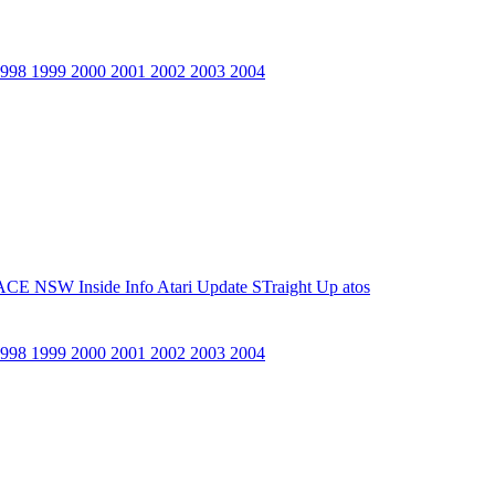
1998
1999
2000
2001
2002
2003
2004
ACE NSW Inside Info
Atari Update
STraight Up
atos
1998
1999
2000
2001
2002
2003
2004