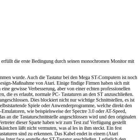
T erfüllt die erste Bedingung durch seinen monochromen Monitor mit
ommen wurde. Auch die Tastatur bei den Mega ST-Computern ist noch
nd Design-Maßnahme von Atari. Einige findige Firmen haben sich mit
 eine gewisse Verbesserung, aber von einer echten professionellen
en, die es erlaubt, normale PC- Tastaturen an den ST anzuschließen.
eschlossen. Dies blockiert nicht nur wichtige Schnittstellen, es ist
Selbststartende Spiele oder Anwenderprogramme, welche direkt den
e-Emulatoren, wie beispielsweise der Spectre 3.0 oder AT-Speed,
das an die Tastaturschnittstelle angeschlossen wird und den originalen
rtreter dieser Sparte haben wir zum Test zuf Verfügung gestellt
tchen läßt nicht vermuten, was al les in ihm steckt. Ein fest
staturen sind zu erkennen. Das Kabel endet in einem (Atari
s Inter face anstelle der ST-Tastatur anschließen. Lediglich den