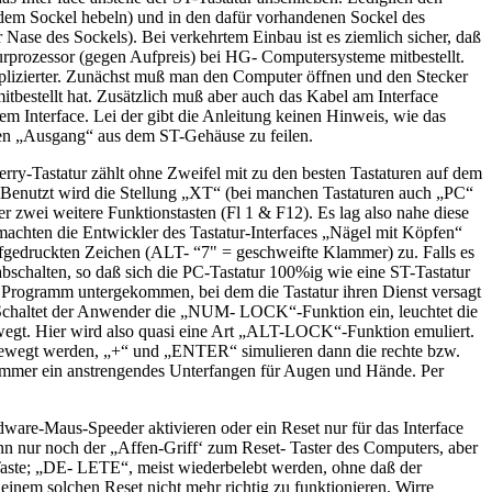
 dem Sockel hebeln) und in den dafür vorhandenen Sockel des
r Nase des Sockels). Bei verkehrtem Einbau ist es ziemlich sicher, daß
urprozessor (gegen Aufpreis) bei HG- Computersysteme mitbestellt.
lizierter. Zunächst muß man den Computer öffnen und den Stecker
bestellt hat. Zusätzlich muß aber auch das Kabel am Interface
m Interface. Lei der gibt die Anleitung keinen Hinweis, wie das
nen „Ausgang“ aus dem ST-Gehäuse zu feilen.
rry-Tastatur zählt ohne Zweifel mit zu den besten Tastaturen auf dem
 Benutzt wird die Stellung „XT“ (bei manchen Tastaturen auch „PC“
 zwei weitere Funktionstasten (Fl 1 & F12). Es lag also nahe diese
chten die Entwickler des Tastatur-Interfaces „Nägel mit Köpfen“
fgedruckten Zeichen (ALT- “7" = geschweifte Klammer) zu. Falls es
abschalten, so daß sich die PC-Tastatur 100%ig wie eine ST-Tastatur
kein Programm untergekommen, bei dem die Tastatur ihren Dienst versagt
n. Schaltet der Anwender die „NUM- LOCK“-Funktion ein, leuchtet die
bewegt. Hier wird also quasi eine Art „ALT-LOCK“-Funktion emuliert.
 bewegt werden, „+“ und „ENTER“ simulieren dann die rechte bzw.
immer ein anstrengendes Unterfangen für Augen und Hände. Per
dware-Maus-Speeder aktivieren oder ein Reset nur für das Interface
dann nur noch der „Affen-Griff‘ zum Reset- Taster des Computers, aber
Taste; „DE- LETE“, meist wiederbelebt werden, ohne daß der
h einem solchen Reset nicht mehr richtig zu funktionieren. Wirre