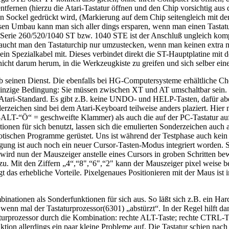
tfernen (hierzu die Atari-Tastatur öffnen und den Chip vorsichtig aus
den Sockel gedrückt wird, (Markierung auf dem Chip seitengleich mit de
iesen Umbau kann man sich aller dings ersparen, wenn man einen Tastat
er Serie 260/520/1040 ST bzw. 1040 STE ist der Anschluß ungleich komp
aucht man den Tastaturchip nur umzustecken, wenn man keinen extra mit
 Spezialkabel mit. Dieses verbindet direkt die ST-Hauptplatine mit de
icht darum herum, in die Werkzeugkiste zu greifen und sich selber ei
eb seinen Dienst. Die ebenfalls bei HG-Computersysteme erhältliche Che
einzige Bedingung: Sie müssen zwischen XT und AT umschaltbar sein.
 Atari-Standard. Es gibt z.B. keine UNDO- und HELP-Tasten, dafür aber
ichen sind bei dem Atari-Keyboard teilweise anders plaziert. Hier ma
ALT-“Ö“ = geschweifte Klammer) als auch die auf der PC-Tastatur au
onen für sich benutzt, lassen sich die emulierten Sonderzeichen auch 
o exotischen Programme gerüstet. Uns ist während der Testphase auch 
belegung ist auch noch ein neuer Cursor-Tasten-Modus integriert worde
n wird nun der Mauszeiger anstelle eines Cursors in groben Schritten 
u. Mit den Ziffern „4“,“8",“6",“2" kann der Mauszeiger pixel weise
as erhebliche Vorteile. Pixelgenaues Positionieren mit der Maus ist 
ationen als Sonderfunktionen für sich aus. So läßt sich z.B. ein Har
, wenn mal der Tastaturprozessor(6301) „abstürzt“. In der Regel hilft 
aturprozessor durch die Kombination: rechte ALT-Taste; rechte CTRL-
nktion allerdings ein paar kleine Probleme auf. Die Tastatur schien nac