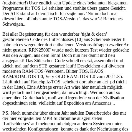
(registrierter!) User endlich sein Update eines bekannten biegsamen
Programms für TOS 1.4 erhalten und strahlte übers ganze Gesicht.
Der STE stand auf dem Tisch. Ich sagte nur: ‘Nimm doch mal
diesen hier... 4Unbekannte TOS-Version ’, das war’s! Betretenes
Schweigen...
Bei aller Begeisterung für den wunderbar ‘tight & clean’
geschriebenen Code des Luftschlosses [10] aus Scheibenkleister II
habe ich es wegen der dort enthaltenen Versionsabfragen zweiter Art
nicht gustiert. RRN2500F wurde nach kurzem Test wieder gelöscht:
Aus den Augen, aus dem Sinn! Doch nun her damit und neu
ausgepackt! Das Stückchen Code schnell ersetzt, assembliert und
gleich mal auf dem STE gestartet: läuft! Desgleichen auf diversen
modernen RAM-TOS-Versionen, Blitter TOS, KAOS,
RAM/ROM-TOS 1.0, Very OLD RAM-TOS 1.0 vom 20.11.85.
Läuft nicht auf Rauchpilz-TOS, scheitert dort aber an act_pd (nicht
in der Liste). Eine Abfrage erster Art wäre hier natürlich möglich,
wird jedoch nicht eingearbeitet, da unwichtig!. Wer noch auf so
einer alten Gurke hackt, muß wohl irgendwie von der Zivilisation
abgeschnitten sein, vielleicht auf Expedition am Amazonas...
P.S. Nach nunmehr über einem Jahr stabilen Dauerbetriebs des mit
der hier vorgestellten MPB Suchroutine ausgerüsteten
‘Luftschlosses’ auf meinem und einigen anderen Systemen unter
wechselnden Konfigurationen, konnte es dank der Nachrüstung des