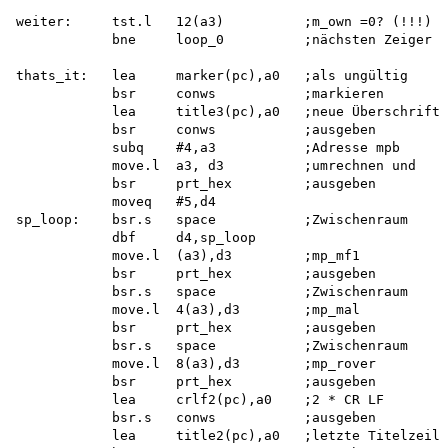
weiter:     tst.l   12(a3)          ;m_own =0? (!!!)

            bne     loop_0          ;nächsten Zeiger s
thats_it:   lea     marker(pc),a0   ;als ungültig

            bsr     conws           ;markieren

            lea     title3(pc),a0   ;neue Überschrift

            bsr     conws           ;ausgeben

            subq    #4,a3           ;Adresse mpb

            move.l  a3, d3          ;umrechnen und

            bsr     prt_hex         ;ausgeben

            moveq   #5,d4

sp_loop:    bsr.s   space           ;Zwischenraum

            dbf     d4,sp_loop

            move.l  (a3),d3         ;mp_mf1

            bsr     prt_hex         ;ausgeben

            bsr.s   space           ;Zwischenraum

            move.l  4(a3),d3        ;mp_mal

            bsr     prt_hex         ;ausgeben

            bsr.s   space           ;Zwischenraum

            move.l  8(a3),d3        ;mp_rover

            bsr     prt_hex         ;ausgeben

            lea     crlf2(pc),a0    ;2 * CR LF

            bsr.s   conws           ;ausgeben

            lea     title2(pc),a0   ;letzte Titelzeile