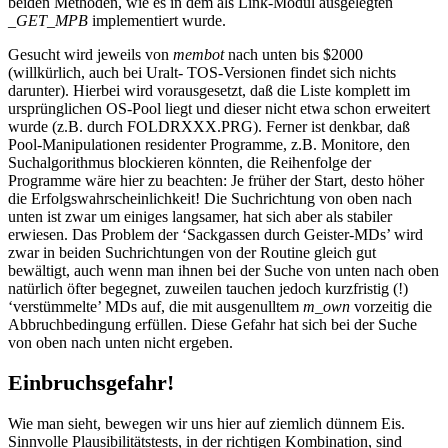
beiden Methoden, wie es in dem als Link-Modul ausgelegten
_GET_MPB
implementiert wurde.
Gesucht wird jeweils von
membot
nach unten bis $2000
(willkürlich, auch bei Uralt- TOS-Versionen findet sich nichts
darunter). Hierbei wird vorausgesetzt, daß die Liste komplett im
ursprünglichen OS-Pool liegt und dieser nicht etwa schon erweitert
wurde (z.B. durch FOLDRXXX.PRG). Ferner ist denkbar, daß
Pool-Manipulationen residenter Programme, z.B. Monitore, den
Suchalgorithmus blockieren könnten, die Reihenfolge der
Programme wäre hier zu beachten: Je früher der Start, desto höher
die Erfolgswahrscheinlichkeit! Die Suchrichtung von oben nach
unten ist zwar um einiges langsamer, hat sich aber als stabiler
erwiesen. Das Problem der ‘Sackgassen durch Geister-MDs’ wird
zwar in beiden Suchrichtungen von der Routine gleich gut
bewältigt, auch wenn man ihnen bei der Suche von unten nach oben
natürlich öfter begegnet, zuweilen tauchen jedoch kurzfristig (!)
‘verstümmelte’ MDs auf, die mit ausgenulltem
m_own
vorzeitig die
Abbruchbedingung erfüllen. Diese Gefahr hat sich bei der Suche
von oben nach unten nicht ergeben.
Einbruchsgefahr!
Wie man sieht, bewegen wir uns hier auf ziemlich dünnem Eis.
Sinnvolle Plausibilitätstests, in der richtigen Kombination, sind