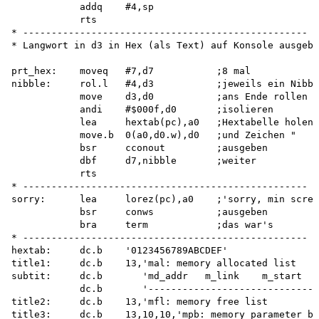
            addq    #4,sp

            rts

* --------------------------------------------------

* Langwort in d3 in Hex (als Text) auf Konsole ausgebe
prt_hex:    moveq   #7,d7           ;8 mal

nibble:     rol.l   #4,d3           ;jeweils ein Nibbl
            move    d3,d0           ;ans Ende rollen

            andi    #$000f,d0       ;isolieren

            lea     hextab(pc),a0   ;Hextabelle holen

            move.b  0(a0,d0.w),d0   ;und Zeichen "

            bsr     cconout         ;ausgeben

            dbf     d7,nibble       ;weiter

            rts

* --------------------------------------------------

sorry:      lea     lorez(pc),a0    ;'sorry, min scree
            bsr     conws           ;ausgeben

            bra     term            ;das war's

* --------------------------------------------------

hextab:     dc.b    '0123456789ABCDEF'

title1:     dc.b    13,'mal: memory allocated list    
subtit:     dc.b       'md_addr   m_link    m_start   
            dc.b       '------------------------------
title2:     dc.b    13,'mfl: memory free list         
title3:     dc.b    13,10,10,'mpb: memory parameter bl