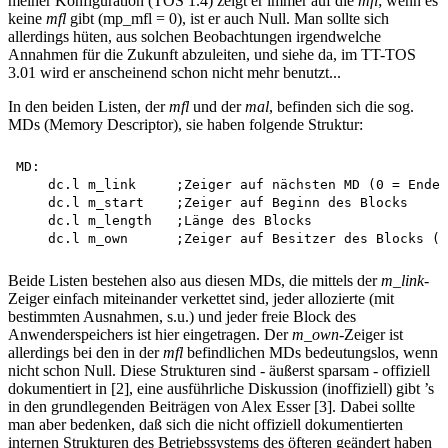
meiner Konfiguration (TOS 1.4) zeigt er immer auf die
mfl
; wenn es
keine
mfl
gibt (mp_mfl = 0), ist er auch Null. Man sollte sich
allerdings hüten, aus solchen Beobachtungen irgendwelche
Annahmen für die Zukunft abzuleiten, und siehe da, im TT-TOS
3.01 wird er anscheinend schon nicht mehr benutzt...
In den beiden Listen, der
mfl
und der
mal
, befinden sich die sog.
MDs (Memory Descriptor), sie haben folgende Struktur:
MD:

    dc.l m_link     ;Zeiger auf nächsten MD (0 = Ende 
    dc.l m_start    ;Zeiger auf Beginn des Blocks 

    dc.l m_length   ;Länge des Blocks 

Beide Listen bestehen also aus diesen MDs, die mittels der
m_link
-
Zeiger einfach miteinander verkettet sind, jeder allozierte (mit
bestimmten Ausnahmen, s.u.) und jeder freie Block des
Anwenderspeichers ist hier eingetragen. Der
m_own
-Zeiger ist
allerdings bei den in der
mfl
befindlichen MDs bedeutungslos, wenn
nicht schon Null. Diese Strukturen sind - äußerst sparsam - offiziell
dokumentiert in [2], eine ausführliche Diskussion (inoffiziell) gibt ’s
in den grundlegenden Beiträgen von Alex Esser [3]. Dabei sollte
man aber bedenken, daß sich die nicht offiziell dokumentierten
internen Strukturen des Betriebssystems des öfteren geändert haben