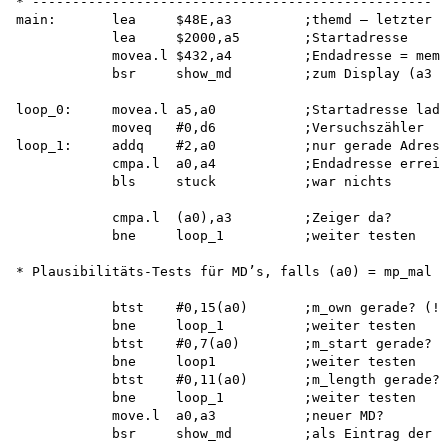
* --------------------------------------------------

main:       lea     $48E,a3         ;themd — letzter M
            lea     $2000,a5        ;Startadresse

            movea.l $432,a4         ;Endadresse = memb
            bsr     show_md         ;zum Display (a3 -
loop_0:     movea.l a5,a0           ;Startadresse lade
            moveq   #0,d6           ;Versuchszähler

loop_1:     addq    #2,a0           ;nur gerade Adress
            cmpa.l  a0,a4           ;Endadresse erreic
            bls     stuck           ;war nichts

            cmpa.l  (a0),a3         ;Zeiger da?

            bne     loop_1          ;weiter testen

* Plausibilitäts-Tests für MD’s, falls (a0) = mp_mal -
            btst    #0,15(a0)       ;m_own gerade? (!)

            bne     loop_1          ;weiter testen

            btst    #0,7(a0)        ;m_start gerade? (
            bne     loop1           ;weiter testen

            btst    #0,11(a0)       ;m_length gerade? 
            bne     loop_1          ;weiter testen

            move.l  a0,a3           ;neuer MD?

            bsr     show_md         ;als Eintrag der '