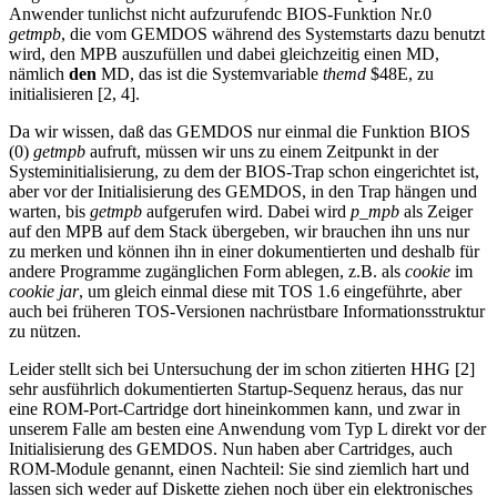
Anwender tunlichst nicht aufzurufendc BIOS-Funktion Nr.0
getmpb
, die vom GEMDOS während des Systemstarts dazu benutzt
wird, den MPB auszufüllen und dabei gleichzeitig einen MD,
nämlich
den
MD, das ist die Systemvariable
themd
$48E, zu
initialisieren [2, 4].
Da wir wissen, daß das GEMDOS nur einmal die Funktion BIOS
(0)
getmpb
aufruft, müssen wir uns zu einem Zeitpunkt in der
Systeminitialisierung, zu dem der BIOS-Trap schon eingerichtet ist,
aber vor der Initialisierung des GEMDOS, in den Trap hängen und
warten, bis
getmpb
aufgerufen wird. Dabei wird
p_mpb
als Zeiger
auf den MPB auf dem Stack übergeben, wir brauchen ihn uns nur
zu merken und können ihn in einer dokumentierten und deshalb für
andere Programme zugänglichen Form ablegen, z.B. als
cookie
im
cookie jar
, um gleich einmal diese mit TOS 1.6 eingeführte, aber
auch bei früheren TOS-Versionen nachrüstbare Informationsstruktur
zu nützen.
Leider stellt sich bei Untersuchung der im schon zitierten HHG [2]
sehr ausführlich dokumentierten Startup-Sequenz heraus, das nur
eine ROM-Port-Cartridge dort hineinkommen kann, und zwar in
unserem Falle am besten eine Anwendung vom Typ L direkt vor der
Initialisierung des GEMDOS. Nun haben aber Cartridges, auch
ROM-Module genannt, einen Nachteil: Sie sind ziemlich hart und
lassen sich weder auf Diskette ziehen noch über ein elektronisches