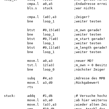
            cmpa.l  a0,a5           ;Endadresse erreic
            bls.s   stuck           ;war nichts

            cmpa.l  (a0),a3         ;Zeiger?

            bne     loop_1          ;weiter testen

            btst    #0,15(a0)       ;m_own gerade?

            bne     loop_1          ;weiter testen

            btst    #0,7(a0)        ;m_start gerade?

            bne     loop_1          ;weiter testen

            btst    #0,11(a0)       ;m_length gerade?

            bne     loop_1          ;weiter testen

            move.l  a0,a3           ;neuer MD?

            tst.l   12(a3)          ;m_own = 0 Besitze
            bne     loop_0          ;nächster Zeiger

            subq    #4,a3           ;Adresse des MPB

            move.l  a3,d0           ;Rückgabewert

            rts

stuck:      addq    #1,d6           ;# Versuche hochzä
            move.l  a3,a0           ;ab hier weitersuc
            move.l  (a3),a3         ;wieder alten Zeig
            cmp     #10,d6          ;max. Anzahl der V