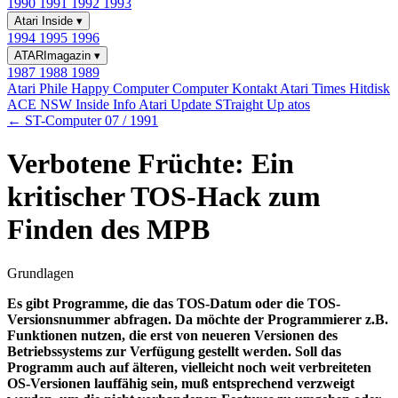
1990
1991
1992
1993
Atari Inside
▾
1994
1995
1996
ATARImagazin
▾
1987
1988
1989
Atari Phile
Happy Computer
Computer Kontakt
Atari Times
Hitdisk
ACE NSW Inside Info
Atari Update
STraight Up
atos
← ST-Computer 07 / 1991
Verbotene Früchte: Ein
kritischer TOS-Hack zum
Finden des MPB
Grundlagen
Es gibt Programme, die das TOS-Datum oder die TOS-
Versionsnummer abfragen. Da möchte der Programmierer z.B.
Funktionen nutzen, die erst von neueren Versionen des
Betriebssystems zur Verfügung gestellt werden. Soll das
Programm auch auf älteren, vielleicht noch weit verbreiteten
OS-Versionen lauffähig sein, muß entsprechend verzweigt