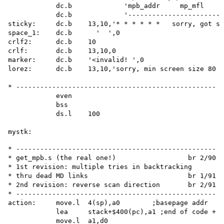
            dc.b             'mpb_addr     mp_mfl     
            dc.b             '------------------------
sticky:     dc.b    13,10,'* * * * * *   sorry, got st
space_1:    dc.b      '  ',0

crlf2:      dc.b    10

crlf:       dc.b    13,10,0

marker:     dc.b    '<invalid! ',0

lorez:      dc.b    13,10,'sorry, min screen size 80 *
* --------------------------------------------------

            even

            bss

            ds.l    100

* --------------------------------------------------

* get_mpb.s (the real one!)                  br 2/90

* 1st revision: multiple tries in backtracking

* thru dead MD links                         br 1/91

* 2nd revision: reverse scan direction       br 2/91

* --------------------------------------------------

action:     move.l  4(sp),a0        ;basepage addr

            lea     stack+$400(pc),a1 ;end of code + $
            move.l  a1,d0
