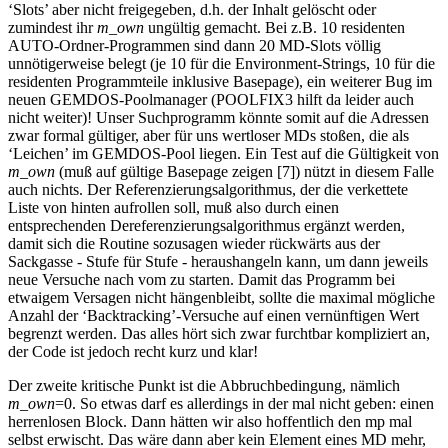
‘Slots’ aber nicht freigegeben, d.h. der Inhalt gelöscht oder
zumindest ihr
m_own
ungültig gemacht. Bei z.B. 10 residenten
AUTO-Ordner-Programmen sind dann 20 MD-Slots völlig
unnötigerweise belegt (je 10 für die Environment-Strings, 10 für die
residenten Programmteile inklusive Basepage), ein weiterer Bug im
neuen GEMDOS-Poolmanager (POOLFIX3 hilft da leider auch
nicht weiter)! Unser Suchprogramm könnte somit auf die Adressen
zwar formal gültiger, aber für uns wertloser MDs stoßen, die als
‘Leichen’ im GEMDOS-Pool liegen. Ein Test auf die Gültigkeit von
m_own
(muß auf gültige Basepage zeigen [7]) nützt in diesem Falle
auch nichts. Der Referenzierungsalgorithmus, der die verkettete
Liste von hinten aufrollen soll, muß also durch einen
entsprechenden Dereferenzierungsalgorithmus ergänzt werden,
damit sich die Routine sozusagen wieder rückwärts aus der
Sackgasse - Stufe für Stufe - heraushangeln kann, um dann jeweils
neue Versuche nach vom zu starten. Damit das Programm bei
etwaigem Versagen nicht hängenbleibt, sollte die maximal mögliche
Anzahl der ‘Backtracking’-Versuche auf einen vernünftigen Wert
begrenzt werden. Das alles hört sich zwar furchtbar kompliziert an,
der Code ist jedoch recht kurz und klar!
Der zweite kritische Punkt ist die Abbruchbedingung, nämlich
m_own
=0. So etwas darf es allerdings in der mal nicht geben: einen
herrenlosen Block. Dann hätten wir also hoffentlich den mp mal
selbst erwischt. Das wäre dann aber kein Element eines MD mehr,