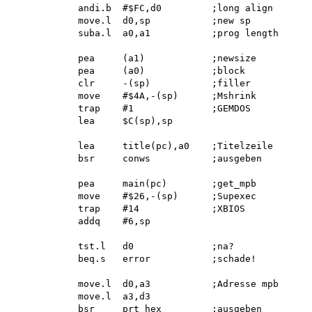
            andi.b  #$FC,d0         ;long align

            move.l  d0,sp           ;new sp

            suba.l  a0,a1           ;prog length

            pea     (a1)            ;newsize

            pea     (a0)            ;block

            clr     -(sp)           ;filler

            move    #$4A,-(sp)      ;Mshrink

            trap    #1              ;GEMDOS

            lea     $C(sp),sp

            lea     title(pc),a0    ;Titelzeile

            bsr     conws           ;ausgeben

            pea     main(pc)        ;get_mpb

            move    #$26,-(sp)      ;Supexec

            trap    #14             ;XBIOS

            addq    #6,sp

            tst.l   d0              ;na?

            beq.s   error           ;schade!

            move.l  d0,a3           ;Adresse mpb

            move.l  a3,d3

            bsr     prt_hex         ;ausgeben
