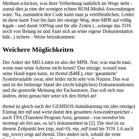
Medium schicken, was ihrer Verbreitung natürlich im Wege steht -
zumal dies ja eine der wenigen echten ROM-Modul-Anwendungen
wäre. Na, zumindest den Code kann man ja veröffentlichen. Leider
ist diese harte Tour bis dato der einzige Weg, dem MPB auf völlig
legale - und damit 100%ig und für alle Zeiten (...solange das TOS
noch von Belang ist und Atari sich an seine eigene Dokumentation
hält...) sichere - Weise beizukommen.
Weichere Möglichkeiten
Der Anker der MD-Listen ist also der MPB. Nur, was macht man,
wenn man seine Adresse nicht kennt? Das einzige, worauf man
seine Hand legen kann, ist
themd
($48E), eine ‘garantierte’
Systemvariable zwar, aber leider nicht sehr von Nutzen. Das war
und ist der bisherige Stand der (recht kärglichen) Dokumentationen
und die generelle Meinung der Fachautoren. Das soll sich nun
ändern, denn genau hier setze ich den Hebel an!
themd
ist gleich nach der GEMDOS-Initialisierung ein (der einzige)
Eintrag der
mfl
und weist damit den gesamten Anwenderspeicher -
auch TPA (Transient Program Area; genannt - von
membot
bis
memtop
als frei aus, so ist’s dokumentiert in [2]. Die
mal
ist zu
diesem Zeitpunkt leer (mp_mal=0),
mp_mfl
(und bis TOS 1.6 auch
mp_rover) zeigt auf themd. Dies ändert sich, sobald die erste