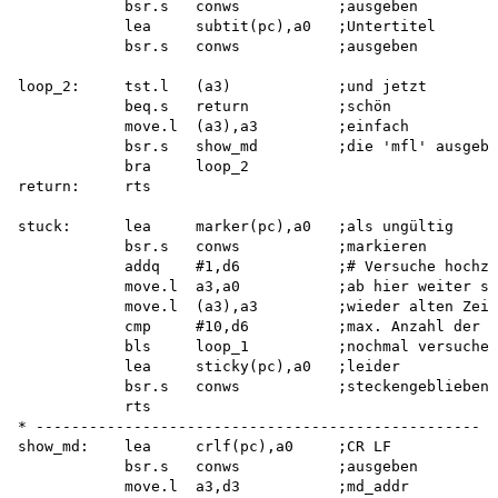
            bsr.s   conws           ;ausgeben

            lea     subtit(pc),a0   ;Untertitel

            bsr.s   conws           ;ausgeben

loop_2:     tst.l   (a3)            ;und jetzt

            beq.s   return          ;schön

            move.l  (a3),a3         ;einfach

            bsr.s   show_md         ;die 'mfl' ausgebe
            bra     loop_2

return:     rts

stuck:      lea     marker(pc),a0   ;als ungültig

            bsr.s   conws           ;markieren

            addq    #1,d6           ;# Versuche hochzä
            move.l  a3,a0           ;ab hier weiter su
            move.l  (a3),a3         ;wieder alten Zeig
            cmp     #10,d6          ;max. Anzahl der V
            bls     loop_1          ;nochmal versuchen
            lea     sticky(pc),a0   ;leider

            bsr.s   conws           ;steckengeblieben!

            rts

* --------------------------------------------------

show_md:    lea     crlf(pc),a0     ;CR LF

            bsr.s   conws           ;ausgeben

            move.l  a3,d3           ;md_addr
