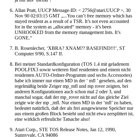
Allan Pratt, UUCP Message-ID: < 2756@atari.UUCP >, 30
Nov 90 02:03:15 GMT „...You can’t free memory which has
stayed resident as a result of a TSR. It’s not even accounted
for in the system as „allocated“ memory - it’s been
UNHOOKED from the memory management lists. It’s
GONE.“
B. Rosenlecher, ‘XBRA? XNAM?? BASEFIND!!!’, ST
Computer 9/90, S.147 ff.
Bei meiner Standardkonfiguration (TOS 1.4 mit geladenem
POOLFIX3 sowie weiteren fünf residenten und einem nicht
residenten AUTO-Ordner-Programm und sechs Accessories)
habe ich immer nur einen MD in der ‘ mfl ’ gesehen, auf den
regelmäßig beide Zeiger mp_mfl und mp rover zeigten, bei
anderen Konfigurationen auch schon mal 2 oder 3, und
manchal sogar, daß der mp_rover nicht auf das gleiche Ziel
zeigte wie der mp _mfl. Nur einen MD in der ‘mfl’ zu haben,
bedeutet natürlich, daß der als frei ausgewiesene Speicher nur
aus einem großen Block besteht und nicht etwa zersplittert ist,
eine wirklich erfreuliche Tatsache also!
Atari Corp., STE TOS Release Notes, Jan 12, 1990,
Sunnyvale, CA 94086