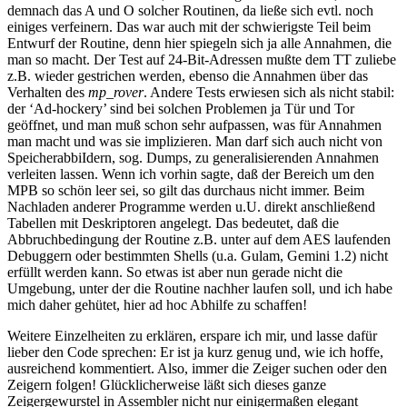
demnach das A und O solcher Routinen, da ließe sich evtl. noch
einiges verfeinern. Das war auch mit der schwierigste Teil beim
Entwurf der Routine, denn hier spiegeln sich ja alle Annahmen, die
man so macht. Der Test auf 24-Bit-Adressen mußte dem TT zuliebe
z.B. wieder gestrichen werden, ebenso die Annahmen über das
Verhalten des
mp_rover
. Andere Tests erwiesen sich als nicht stabil:
der ‘Ad-hockery’ sind bei solchen Problemen ja Tür und Tor
geöffnet, und man muß schon sehr aufpassen, was für Annahmen
man macht und was sie implizieren. Man darf sich auch nicht von
SpeicherabbiIdern, sog. Dumps, zu generalisierenden Annahmen
verleiten lassen. Wenn ich vorhin sagte, daß der Bereich um den
MPB so schön leer sei, so gilt das durchaus nicht immer. Beim
Nachladen anderer Programme werden u.U. direkt anschließend
Tabellen mit Deskriptoren angelegt. Das bedeutet, daß die
Abbruchbedingung der Routine z.B. unter auf dem AES laufenden
Debuggern oder bestimmten Shells (u.a. Gulam, Gemini 1.2) nicht
erfüllt werden kann. So etwas ist aber nun gerade nicht die
Umgebung, unter der die Routine nachher laufen soll, und ich habe
mich daher gehütet, hier ad hoc Abhilfe zu schaffen!
Weitere Einzelheiten zu erklären, erspare ich mir, und lasse dafür
lieber den Code sprechen: Er ist ja kurz genug und, wie ich hoffe,
ausreichend kommentiert. Also, immer die Zeiger suchen oder den
Zeigern folgen! Glücklicherweise läßt sich dieses ganze
Zeigergewurstel in Assembler nicht nur einigermaßen elegant