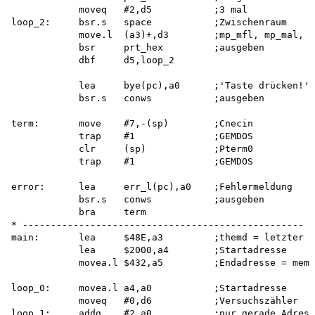
            moveq   #2,d5           ;3 mal

loop_2:     bsr.s   space           ;Zwischenraum

            move.l  (a3)+,d3        ;mp_mfl, mp_mal, m
            bsr     prt_hex         ;ausgeben

            dbf     d5,loop_2

            lea     bye(pc),a0      ;'Taste drücken!'

            bsr.s   conws           ;ausgeben

term:       move    #7,-(sp)        ;Cnecin

            trap    #1              ;GEMDOS

            clr     (sp)            ;Pterm0

            trap    #1              ;GEMDOS

error:      lea     err_l(pc),a0    ;Fehlermeldung

            bsr.s   conws           ;ausgeben

            bra     term

* --------------------------------------------------

main:       lea     $48E,a3         ;themd = letzter M
            lea     $2000,a4        ;Startadresse

            movea.l $432,a5         ;Endadresse = memb
loop_0:     movea.l a4,a0           ;Startadresse

            moveq   #0,d6           ;Versuchszähler

loop_1:     addq    #2,a0           ;nur gerade Adress