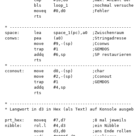
            bls     loop_1          ;nochmal versuchen
            moveq   #0,d0           ;Fehler

            rts

* --------------------------------------------------

space:      lea     space_1(pc),a0  ;Zwischenraum

conws:      pea     (a0)            ;Stringadresse

            move    #9,-(sp)        ;Cconws

            trap    #1              ;GEMDOS

            addq    #6,sp           ;SP restaurieren

            rts

* --------------------------------------------------

cconout:    move    d0,-(sp)        ;char

            move    #2,-(sp)        ;Cconout

            trap    #1              ;GEMDOS

            addq    #4,sp

            rts

* --------------------------------------------------

* Langwort in d3 in Hex (als Text) auf Konsole ausgebe
prt_hex:    moveq   #7,d7           ;8 mal jeweils

nibble:     rol.l   #4,d3           ;ein Nibble

            move    d3,d0           ;ans Ende rollen
