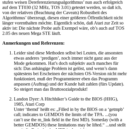
stufen weisen Dereferenzierungsalgorithmus’ nun auch erfolgreich
auf dem TT030 (32 MHz, TOS 3.01) getestet werden, so daß ich,
von der relativen (Beachtung der Caveats) Robustheit des
Algorithmus’ überzeugt, diesen einer größeren Öffentlichkeit nicht
länger vorenthalten möchte. Eigentlich schön, daß Atari zur Zeit so
aktiv ist: Die nächste Probe aufs Exempel wäre, ob’s auch auf TOS
2.05 des neuen Mega STE läuft.
Anmerkungen und Referenzen:
Leider sind diese Methoden selbst bei Leuten, die ansonsten
etwas anderes ‘predigen’, noch immer nicht ganz aus der
Mode gekommen. Hat’s doch subjektiv auch manches für
sich: Das anhängige Problem ist gelöst, und wenn’s dann
spätestens bei Erscheinen der nächsten OS-Version nicht mehr
funktioniert, muß der Programmierer eben das Programm
anpassen (Auftrag) und der Kunde halt zahlen (fürs Update).
So steigert man das Bruttosozialprodukt!
Landon Dyer: A Hitchhiker’s Guide to the BIOS (HHG),
1985, Atari Corp
Unter ‘themd’ heißt es: „Filled in by the BIOS on a ‘getmpb’
call; indicates to GEMDOS the limits of the TPA. ...(you
can’t use the m_link field in the first MD). Someday (with a
better GEMDOS) these limitations may be lifted.“ ...und stellt