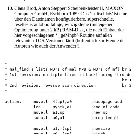
Claus Brod, Anton Stepper: Scheibenkleister II, MAXON
Computer GmbH, Eschborn 1989. Das ‘Luftschloß’ ist eine
über den Dateinamen konfigurierbare, superschnelle,
resetfeste, autobootfähige, winzigkleine (mit eigener
Optimierung unter 2 kB) RAM-Disk, die nach Einbau der
hier vorgeschlagenen ‘ _geMnpb’-Routine auf allen
relevanten TOS-Versionen läuft (hoffentlich zur Freude der
Autoren wie auch der Anwender!).
* ----------------------------------------------------
* mal_find.s lists MD's of mal MPB & MD's of mfl br 2/
* 1st revision: multiple tries in backtracing thru dea
*                                                br 1/
* 2nd revision: reverse scan direction           br 2/
* ----------------------------------------------------
action:     move.l  4(sp),a0        ;basepage addr

            lea     mystk,a1        ;end of code

            move.l  a1,sp           ;new sp

            suba.l  a0,a1           ;prog length

            move.l  a1,-(sp)        ;newsize

            move.l  a0,-(sp)        ;block
