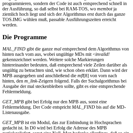
programmieren, sondern der Code ist auch entsprechend schnell in
der Ausführung, so daß selbst bei RAM-TOS, wo
membot
ja
ziemlich hoch liegt und sich der Algorithmus erst durch das ganze
TOS.IMG wühlen muß, passable Ausführungszeiten erreicht
werden.
Die Programme
MAL_FIND
gibt die ganze
mal
entsprechend dem Algorithmus von
hinten nach vom aus, wobei ungültige MDs mit <
invalid!
gekennzeichnet werden. Weitere solche Markierungen
hintereinander bedeuten, daß entsprechend viele Zeilen darüber als
ungültig zu betrachten sind, wie schon oben erklärt. Dann wird der
MPB ausgegeben und anschließend die
mfl
[8] von vorn nach
hinten, den
m_link
-Zeigern folgend. Falls der Suchalgorithmus bei
Ausgabe der mal steckenbleiben sollte, gibt es eine entsprechende
Fehlermeldung.
GET_MPB
gibt bei Erfolg nur den MPB aus, sonst eine
Fehlermeldung. Der Code entspricht
MAL_FIND
bis auf die MD-
Listenausgabe.
GET_MPB
ist ein Modul, das zur Einbindung in Hochsprachen
gedacht ist. In D0 wird bei Erfolg die Adresse des MPB