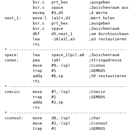
            bsr.s   prt_hex         ;ausgeben

            bsr.s   space           ;Zwischenraum ausg
            moveq   #3,d5           ;4 Werte

next_1:     move.l  (a3)+,d3        ;Wert holen

            bsr.s   prt_hex         ;ausgeben

            bsr.s   space           ;Zwischenraum

            dbf     d5,next_1       ;um durchzuschaun

            lea     -16(a3),a3      ;a3 restaurieren

            rts

* --------------------------------------------------

space:      lea     space_1(pc),a0  ;Zwischenraum

conws:      pea     (a0)            ;Stringadresse

            move    #9,-(sp)        ;Cconws

            trap    #1              ;GEMDOS

            addq    #6,sp           ;SP restaurieren

            rts

* --------------------------------------------------

cnecin:     move    #7,-(sp)        ;Cnecin

            trap    #1              ;GEMDOS

            addq    #2,sp

            rts

* --------------------------------------------------

cconout:    move    d0,-(sp)        ;char

            move    #2,-(sp)        ;Cconout

            trap    #1              ;GEMDOS
