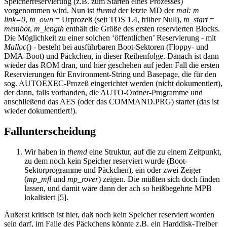
Speicherreservierung (z.B. zum Starten eines Prozesses)
vorgenommen wird. Nun ist
themd
der letzte MD der
mal: m
link=0
,
m_own
= Urprozeß (seit TOS 1.4, früher Null),
m_start
=
membot
,
m_length
enthält die Größe des ersten reservierten Blocks.
Die Möglichkeit zu einer solchen ‘öffentlichen’ Reservierung - mit
Malloc
() - besteht bei ausführbaren Boot-Sektoren (Floppy- und
DMA-Boot) und Päckchen, in dieser Reihenfolge. Danach ist dann
wieder das ROM dran, und hier geschehen auf jeden Fall die ersten
Reservierungen für Environment-String und Basepage, die für den
sog. AUTOEXEC-Prozeß eingerichtet werden (nicht dokumentiert),
der dann, falls vorhanden, die AUTO-Ordner-Programme und
anschließend das AES (oder das COMMAND.PRG) startet (das ist
wieder dokumentiert!).
Fallunterscheidung
Wir haben in
themd
eine Struktur, auf die zu einem Zeitpunkt,
zu dem noch kein Speicher reserviert wurde (Boot-
Sektorprogramme und Päckchen), ein oder zwei Zeiger
(
mp_mfl
und
mp_rover
) zeigen. Die müßten sich doch finden
lassen, und damit wäre dann der ach so heißbegehrte MPB
lokalisiert [5].
Äußerst kritisch ist hier, daß noch kein Speicher reserviert worden
sein darf, im Falle des Päckchens könnte z.B. ein Harddisk-Treiber