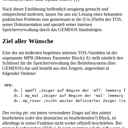
Nach dieser Einführung hoffentlich neugierig gemacht und
entsprechend motiviert, lassen Sie uns zur Lösung eines bekannten
praktischen Problems nun gemeinsam in die (Un-)Tiefen des TOS,
seiner Dokumentation und speziell seiner internen
Speicherverwaltung durch das GEMDOS hinabsteigen.
Ziel aller Wünsche
Eine der am heißesten begehrten internen TOS-Variablen ist der
sogenannte MPB (Memory Parameter Block): Er stellt nämlich den
Schlüssel für die Speicherverwaltung des Betriebssystems (hier
GEMDOS) dar und besteht aus drei Zeigern, angeordnet in
folgender Struktur:
MPB:

    dc.l mpmfl ;Zeiger auf Beginn der 'mfl' (memory fr
    dc.l mp_mal ;Zeiger auf Beginn der 'mal' (memory a
Der
roving ptr
, ein intern verwendeter Zeiger auf den zuletzt
bearbeiteten (oder den demnächst zu bearbeitenden?) Block, ist
allerdings in seiner Funktion nicht weiter offiziell beschrieben. Bei