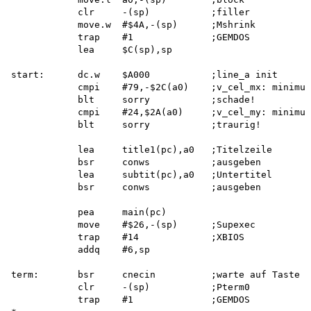
            clr     -(sp)           ;filler

            move.w  #$4A,-(sp)      ;Mshrink

            trap    #1              ;GEMDOS

            lea     $C(sp),sp

start:      dc.w    $A000           ;line_a init

            cmpi    #79,-$2C(a0)    ;v_cel_mx: minimum
            blt     sorry           ;schade!

            cmpi    #24,$2A(a0)     ;v_cel_my: minimum
            blt     sorry           ;traurig!

            lea     title1(pc),a0   ;Titelzeile

            bsr     conws           ;ausgeben

            lea     subtit(pc),a0   ;Untertitel

            bsr     conws           ;ausgeben

            pea     main(pc)

            move    #$26,-(sp)      ;Supexec

            trap    #14             ;XBIOS

            addq    #6,sp

term:       bsr     cnecin          ;warte auf Taste

            clr     -(sp)           ;Pterm0

            trap    #1              ;GEMDOS
