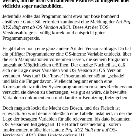
werden, um die nicht vorhandenen Features zu umgehen oder
vielleicht sogar nachzubilden.
Jedenfalls sollte das Programm nicht etwa nur böse bombend
abstürzen: Guter Stil erfordert zumindest eine Meldung der Art
Prg.
XYZ läuft erst ab OS-Version ABC!
. Diese Art der TOS-
Versionsabfrage ist völlig korrekt und entspricht guter
Programmierpraxis.
Es gibt aber noch eine ganz andere Art der Versionsabfrage: Da hat
ein pfiffiger Programmierer eine OS-interne Variable entdeckt, über
die sich Manipulationen vornehmen lassen, die seinem Programm
ungeahnte Möglichkeiten eröffnen. Der einzige Nachteil ist, daß
sich die Lage dieser Variablen von OS-Version zu OS-Version
verändert. Was tun? Der 'brave’ Programmierer stöhnt: „schade!“
und läßt die Finger davon. Vielleicht beginnt er auch eine
Korrespondenz mit den Systemprogrammierern seines Rechners und
versucht, sie davon zu überzeugen, wie gut es wäre, die bewußte
Variable zu dokumentieren und damit zur Benutzung freizugeben.
Doch magisch lockt die Macht des Bösen, und das Fleisch ist
schwach. So wird denn schließlich eine Tabelle installiert, in der die
Lage der besagten Variablen für alle relevanten, bis dato bekannten
OS-Versionen festgelegt ist. Die Höflichkeitsmeldung - sofern
implementiert müßte hier lauten:
Prg. XYZ läuft nur auf OS-
Version(en) ABC! Bitte Update ordern!
[1]