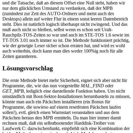
und die Tatsache, daß an diesem Offset eine Null steht, haben wir
nur dem glücklichen Umstand zu verdanken, daß der MPB
(zumindest zur Zeit des AUTO-Ordners und meist auch des
Desktops) allein auf weiter Flur in einem sonst leeren Datenbereich
steht. Dies ist natürlich logisch überhaupt nicht zwingend. Und das
muß auch nicht so bleiben, selbst wenn es schon seit Uralt-
Rauchpilz-TOS-Zeiten so war und auch im STE-TOS 1.6 sowie im
TT-TOS 3.01 noch immer so ist. Die Methode funktioniert prächtig,
wie der geneigte Leser sicher schon erraten hat, und wird es wohl
auch weiterhin, doch kann man dies weder 100%ig noch für alle
Zeiten garantieren.
Lösungsvorschlag
Die erste Methode bietet mehr Sicherheit, eignet sich aber nicht für
Programme, die, wie das nun vorgestellte
MAL_FIND
oder
GET_MPB
, lediglich eine darstellende Funktion haben. Um nicht
umständlich mit Boot-Sektor-Installationen herumbasteln zu müssen,
könnte man auch ein Päckchen installieren (ein Bonus für
Programme, die sowieso auf einem resetfesten Päckchen laufen
sollen!), evtl. gleich einen Warmstart veranstalten und aus dem
Päckchen heraus den MPB ermitteln. Da man hier immer damit
rechnen muß, daß ein selbstbootender Harddisk-Treiber von
Laufwerk C: dazwischenfunkt, empfiehlt sich eine Kombination der