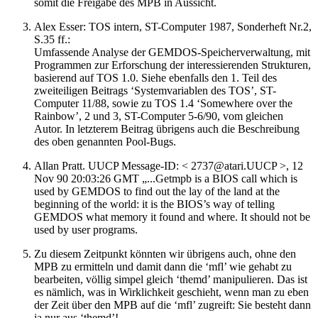
somit die Freigabe des MPB in Aussicht.
Alex Esser: TOS intern, ST-Computer 1987, Sonderheft Nr.2,
S.35 ff.:
Umfassende Analyse der GEMDOS-Speicherverwaltung, mit
Programmen zur Erforschung der interessierenden Strukturen,
basierend auf TOS 1.0. Siehe ebenfalls den 1. Teil des
zweiteiligen Beitrags ‘Systemvariablen des TOS’, ST-
Computer 11/88, sowie zu TOS 1.4 ‘Somewhere over the
Rainbow’, 2 und 3, ST-Computer 5-6/90, vom gleichen
Autor. In letzterem Beitrag übrigens auch die Beschreibung
des oben genannten Pool-Bugs.
Allan Pratt. UUCP Message-ID: < 2737@atari.UUCP >, 12
Nov 90 20:03:26 GMT „...Getmpb is a BIOS call which is
used by GEMDOS to find out the lay of the land at the
beginning of the world: it is the BIOS’s way of telling
GEMDOS what memory it found and where. It should not be
used by user programs.
Zu diesem Zeitpunkt könnten wir übrigens auch, ohne den
MPB zu ermitteln und damit dann die ‘mfl’ wie gehabt zu
bearbeiten, völlig simpel gleich ‘themd’ manipulieren. Das ist
es nämlich, was in Wirklichkeit geschieht, wenn man zu eben
der Zeit über den MPB auf die ‘mfl’ zugreift: Sie besteht dann
ja nur aus ‘themd’!