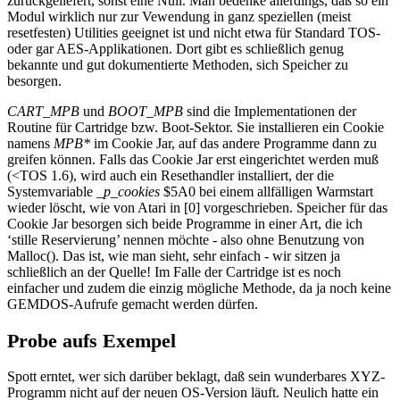
zurückgeliefert, sonst eine Null. Man bedenke allerdings, daß so ein
Modul wirklich nur zur Vewendung in ganz speziellen (meist
resetfesten) Utilities geeignet ist und nicht etwa für Standard TOS-
oder gar AES-Applikationen. Dort gibt es schließlich genug
bekannte und gut dokumentierte Methoden, sich Speicher zu
besorgen.
CART_MPB
und
BOOT_MPB
sind die Implementationen der
Routine für Cartridge bzw. Boot-Sektor. Sie installieren ein Cookie
namens
MPB*
im Cookie Jar, auf das andere Programme dann zu
greifen können. Falls das Cookie Jar erst eingerichtet werden muß
(<TOS 1.6), wird auch ein Resethandler installiert, der die
Systemvariable
_p_cookies
$5A0 bei einem allfälligen Warmstart
wieder löscht, wie von Atari in [0] vorgeschrieben. Speicher für das
Cookie Jar besorgen sich beide Programme in einer Art, die ich
‘stille Reservierung’ nennen möchte - also ohne Benutzung von
Malloc(). Das ist, wie man sieht, sehr einfach - wir sitzen ja
schließlich an der Quelle! Im Falle der Cartridge ist es noch
einfacher und zudem die einzig mögliche Methode, da ja noch keine
GEMDOS-Aufrufe gemacht werden dürfen.
Probe aufs Exempel
Spott erntet, wer sich darüber beklagt, daß sein wunderbares XYZ-
Programm nicht auf der neuen OS-Version läuft. Neulich hatte ein