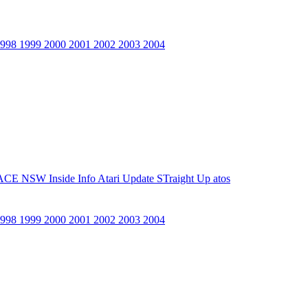
1998
1999
2000
2001
2002
2003
2004
ACE NSW Inside Info
Atari Update
STraight Up
atos
1998
1999
2000
2001
2002
2003
2004