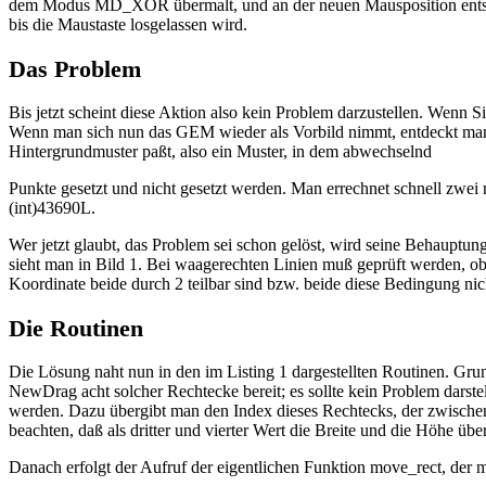
dem Modus MD_XOR übermalt, und an der neuen Mausposition entsteht
bis die Maustaste losgelassen wird.
Das Problem
Bis jetzt scheint diese Aktion also kein Problem darzustellen. Wenn 
Wenn man sich nun das GEM wieder als Vorbild nimmt, entdeckt man sc
Hintergrundmuster paßt, also ein Muster, in dem abwechselnd
Punkte gesetzt und nicht gesetzt werden. Man errechnet schnell zwei 
(int)43690L.
Wer jetzt glaubt, das Problem sei schon gelöst, wird seine Behauptu
sieht man in Bild 1. Bei waagerechten Linien muß geprüft werden, ob 
Koordinate beide durch 2 teilbar sind bzw. beide diese Bedingung nich
Die Routinen
Die Lösung naht nun in den im Listing 1 dargestellten Routinen. Grund
NewDrag acht solcher Rechtecke bereit; es sollte kein Problem darst
werden. Dazu übergibt man den Index dieses Rechtecks, der zwischen
beachten, daß als dritter und vierter Wert die Breite und die Höhe üb
Danach erfolgt der Aufruf der eigentlichen Funktion move_rect, der 