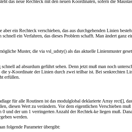
 das neue Rechteck mit den neuen Koordinaten, sofern die Maustaste
Sie aber ein Rechteck verschieben, das aus durchgehenden Linien beste
hnell ein Verfahren, das dieses Problem schafft. Man ändert ganz einf
mögliche Muster, die via vsl_udsty() als das aktuelle Linienmuster ges
ng schnell ad absurdum geführt sehen. Denn jetzt muß man noch unters
die y-Koordinate der Linien durch zwei teilbar ist. Bei senkrechten L
t erfüllen.
lage für alle Routinen ist das modulglobal deklarierte Array rect[], da
ellen, diesen Wert zu verändern. Vor dem eigentlichen Verschieben muß
 0 und der um 1 verringerten Anzahl der Rechtek-ke liegen muß. Danac
ergeben werden.
man folgende Parameter übergibt: