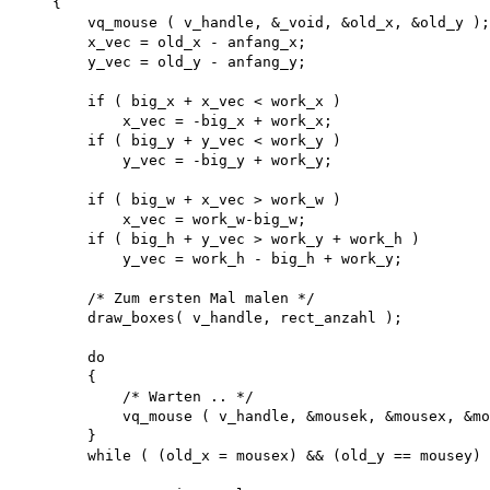
    {

        vq_mouse ( v_handle, &_void, &old_x, &old_y );
        x_vec = old_x - anfang_x; 

        y_vec = old_y - anfang_y;

        if ( big_x + x_vec < work_x ) 

            x_vec = -big_x + work_x; 

        if ( big_y + y_vec < work_y ) 

            y_vec = -big_y + work_y;

        if ( big_w + x_vec > work_w ) 

            x_vec = work_w-big_w; 

        if ( big_h + y_vec > work_y + work_h ) 

            y_vec = work_h - big_h + work_y;

        /* Zum ersten Mal malen */ 

        draw_boxes( v_handle, rect_anzahl );

        do

        {

            /* Warten .. */

            vq_mouse ( v_handle, &mousek, &mousex, &mo
        }

        while ( (old_x = mousex) && (old_y == mousey) 