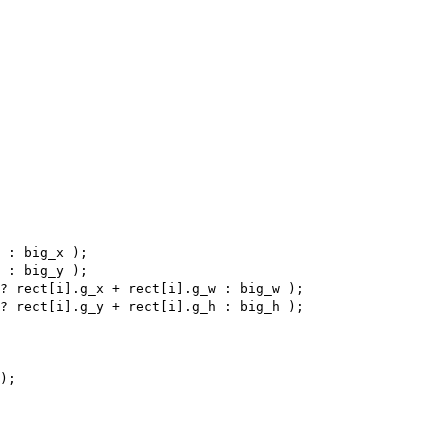
 : big_x ); 

 : big_y ); 

? rect[i].g_x + rect[i].g_w : big_w );

? rect[i].g_y + rect[i].g_h : big_h );

);
