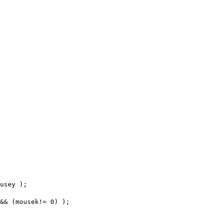
 

usey );

&& (mousek!= 0) );
