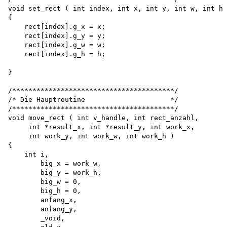
void set_rect ( int index, int x, int y, int w, int h 
{

    rect[index].g_x = x; 

    rect[index].g_y = y; 

    rect[index].g_w = w; 

    rect[index].g_h = h;

}

/****************************************/

/* Die Hauptroutine                     */

/****************************************/ 

void move_rect ( int v_handle, int rect_anzahl, 

     int *result_x, int *result_y, int work_x, 

     int work_y, int work_w, int work_h )

{

    int i,

        big_x = work_w, 

        big_y = work_h, 

        big_w = 0, 

        big_h = 0, 

        anfang_x, 

        anfang_y, 

        _void, 
