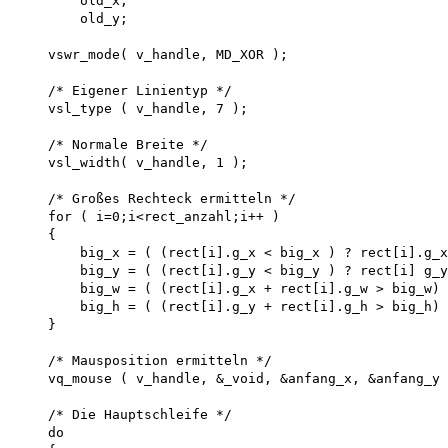
        old_x, 

        old_y;

    vswr_mode( v_handle, MD_XOR );

    /* Eigener Linientyp */ 

    vsl_type ( v_handle, 7 );

    /* Normale Breite */ 

    vsl_width( v_handle, 1 );

    /* Großes Rechteck ermitteln */ 

    for ( i=0;i<rect_anzahl;i++ )

    {

        big_x = ( (rect[i].g_x < big_x ) ? rect[i].g_x
        big_y = ( (rect[i].g_y < big_y ) ? rect[i] g_y
        big_w = ( (rect[i].g_x + rect[i].g_w > big_w) 
        big_h = ( (rect[i].g_y + rect[i].g_h > big_h) 
    }

    /* Mausposition ermitteln */ 

    vq_mouse ( v_handle, &_void, &anfang_x, &anfang_y 
    /* Die Hauptschleife */ 

    do 
