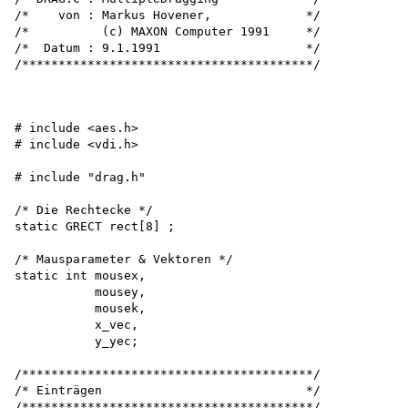
/*    von : Markus Hovener,             */

/*          (c) MAXON Computer 1991     */

/*  Datum : 9.1.1991                    */

/****************************************/

# include <aes.h>

# include <vdi.h>

# include "drag.h"

/* Die Rechtecke */ 

static GRECT rect[8] ;

/* Mausparameter & Vektoren */ 

static int mousex, 

           mousey, 

           mousek, 

           x_vec, 

           y_yec;

/****************************************/

/* Einträgen                            */

/****************************************/ 
