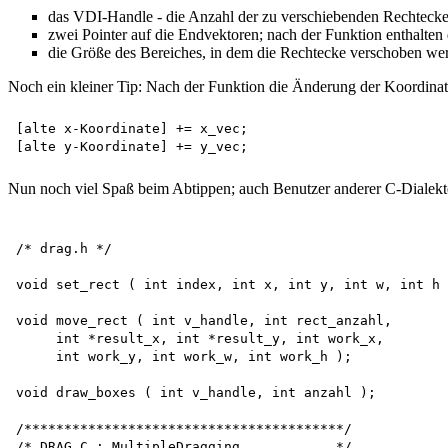
das VDI-Handle - die Anzahl der zu verschiebenden Rechtecke; 
zwei Pointer auf die Endvektoren; nach der Funktion enthalten
die Größe des Bereiches, in dem die Rechtecke verschoben we
Noch ein kleiner Tip: Nach der Funktion die Änderung der Koordina
[alte x-Koordinate] += x_vec; 

Nun noch viel Spaß beim Abtippen; auch Benutzer anderer C-Dialekt
/* drag.h */

void set_rect ( int index, int x, int y, int w, int h 
void move_rect ( int v_handle, int rect_anzahl, 

     int *result_x, int *result_y, int work_x, 

     int work_y, int work_w, int work_h );

void draw_boxes ( int v_handle, int anzahl );

/****************************************/

/* DRAG.C : MultipleDragging            */
