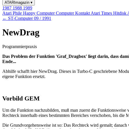
ATARImagazin
▾
1987
1988
1989
Atari Phile
Happy Computer
Computer Kontakt
Atari Times
Hitdisk
← ST-Computer 09 / 1991
NewDrag
Programmierpraxis
Das Problem der Funktion 'Graf_Dragbox' liegt darin, dass dami
Ende...
Abhilfe schafft hier NewDrag. Dieses in Turbo-C geschriebene Modul 
eigene Funktion ersetzt.
Vorbild GEM
Um die Funktion nachzubilden, muß man zuerst die Funktionsweise vo
Rechteck innerhalb eines bestimmten Bereiches verschoben, bis die Ma
Die Grundvorgehensweise ist so: Das Rechteck wird gemalt; danach w