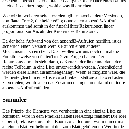
erscheint angesichts der einfachen Aufgabe, die Blätter eines Baums
in eine Liste einzutragen, wohl etwas übertrieben.
Wie wir im weiteren sehen werden, gibt es zwei andere Versionen,
von flattenTree|2, die beide völlig ohne einen append|3-Aufruf
auskommen und somit in der Anzahl ihrer Rekursionen linear
proportional zur Anzahl der Knoten des Baums sind.
Da der hohe Aufwand von den append|3-Aufrufen herrührt, ist es
sicherlich einen Versuch wert, sie durch einen anderen
Mechanismus zu ersetzen. Dazu wollen wir uns noch einmal die
Funktionsweise von flattenTree|2 vor Augen halten. Der
Rekursionsschritt besteht darin, daß zuerst der linke und dann der
rechte Teilbaum in eine Liste umgewandelt werden. Anschließend
werden diese Listen zusammengehängt. Wenn es möglich wäre, die
Elemente gleich in eine Liste zu schreiben, statt sie auf zwei Listen
zu verteilen, würde auch das Zusammenhängen und damit der teure
append|3-Aufruf entfallen.
Sammler
Das Prinzip, die Elemente von vornherein in eine einzige Liste zu
schreiben, wird in dem Prädikat flattenTreeAccu|2 realisiert Die Idee
dabei ist, rekursiv durch den Baum zu laufen und, wann immer man
an einem Blatt vorbeikommt den zum Blatt gehörenden Wert in die