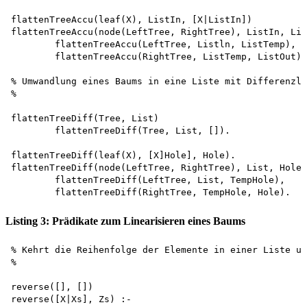
flattenTreeAccu(leaf(X), ListIn, [X|ListIn])

flattenTreeAccu(node(LeftTree, RightTree), ListIn, Lis
        flattenTreeAccu(LeftTree, Listln, ListTemp), 

        flattenTreeAccu(RightTree, ListTemp, ListOut).

% Umwandlung eines Baums in eine Liste mit Differenzli
%

flattenTreeDiff(Tree, List)

        flattenTreeDiff(Tree, List, []).

flattenTreeDiff(leaf(X), [X]Hole], Hole).

flattenTreeDiff(node(LeftTree, RightTree), List, Hole)
        flattenTreeDiff(LeftTree, List, TempHole), 

Listing 3: Prädikate zum Linearisieren eines Baums
% Kehrt die Reihenfolge der Elemente in einer Liste um

%

reverse([], [])

reverse([X|Xs], Zs) :-
