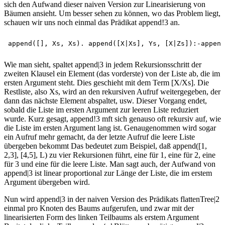
sich den Aufwand dieser naiven Version zur Linearisierung von
Bäumen ansieht. Um besser sehen zu können, wo das Problem liegt,
schauen wir uns noch einmal das Prädikat append!3 an.
Wie man sieht, spaltet append|3 in jedem Rekursionsschritt der
zweiten Klausel ein Element (das vorderste) von der Liste ab, die im
ersten Argument steht. Dies geschieht mit dem Term [X/Xs]. Die
Restliste, also Xs, wird an den rekursiven Aufruf weitergegeben, der
dann das nächste Element abspaltet, usw. Dieser Vorgang endet,
sobald die Liste im ersten Argument zur leeren Liste reduziert
wurde. Kurz gesagt, append!3 mft sich genauso oft rekursiv auf, wie
die Liste im ersten Argument lang ist. Genaugenommen wird sogar
ein Aufruf mehr gemacht, da der letzte Aufruf die leere Liste
übergeben bekommt Das bedeutet zum Beispiel, daß append([1,
2,3], [4,5], L) zu vier Rekursionen führt, eine für 1, eine für 2, eine
für 3 und eine für die leere Liste. Man sagt auch, der Aufwand von
append|3 ist linear proportional zur Länge der Liste, die im erstem
Argument übergeben wird.
Nun wird append|3 in der naiven Version des Prädikats flattenTree|2
einmal pro Knoten des Baums aufgerufen, und zwar mit der
linearisierten Form des linken Teilbaums als erstem Argument