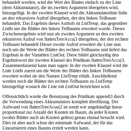
behandelt werden, wird der Wert des Blattes einfach zu der Liste
(dem Akkumulator), die im zweiten Argument übergeben wird,
hinzugefügt. In der zweiten Klausel wird die Akkumulatorliste listln
an den rekursiven Aufruf übergeben, der den linken Teilbaum
behandelt. Das Ergebnis dieses Aufrufs ist
ListTemp
, das gegenüber
ListIn
um die Blätter des linken Teilbaums erweitert wurde. Dieses
Zwischenergebnis wird nun als zweites Argument an den zweiten
rekursiven Aufruf von flattenTreeAccu|3 übergeben, der den rechten
Teilbaum behandelt Dieser zweite Aufruf erweitert die Liste nun
noch um die Werte der Blätter des rechten Teilbaums und liefert das
Ergebnis in der Variablen ListOut. Diese bildet gleichzeitig den
Ergebniswert der zweiten Klausel des Prädikats flattenTreeAccu|3.
Zusammenfassend kann man sagen: In der zweiten Klausel wird die
Liste
ListIn
zuerst um die Werte der Blätter des linken Teilbaums
erweitert wobei sie den Namen
ListTemp
erhält. Anschließend
werden noch die Blätter des rechten Teilbaums zu
ListTemp
hinzugefügt wonach die Liste mit
ListOut
bezeichnet wird.
Offensichtlich wurde die Benutzung des Prädikats append|3 durch
die Verwendung eines Akkumulators komplett überflüssig. Der
Aufwand von flattenTreeAcuu|2 ist somit wie angekündigt linear
proportional zur Anzahl der Knoten im Baum, da jeder Knoten
(wobei Blätter auch als Knoten gelten) genau einmal besucht wird.
Dies ist aber auch schon der minimale Aufwand, der für das
Linearisieren eines Baums erzielt werden kann.