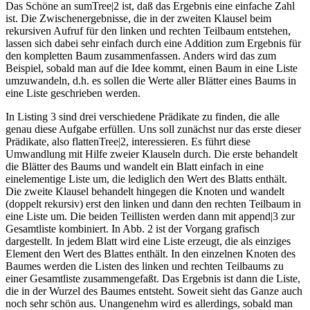
Das Schöne an sumTree|2 ist, daß das Ergebnis eine einfache Zahl
ist. Die Zwischenergebnisse, die in der zweiten Klausel beim
rekursiven Aufruf für den linken und rechten Teilbaum entstehen,
lassen sich dabei sehr einfach durch eine Addition zum Ergebnis für
den kompletten Baum zusammenfassen. Anders wird das zum
Beispiel, sobald man auf die Idee kommt, einen Baum in eine Liste
umzuwandeln, d.h. es sollen die Werte aller Blätter eines Baums in
eine Liste geschrieben werden.
In Listing 3 sind drei verschiedene Prädikate zu finden, die alle
genau diese Aufgabe erfüllen. Uns soll zunächst nur das erste dieser
Prädikate, also flattenTree|2, interessieren. Es führt diese
Umwandlung mit Hilfe zweier Klauseln durch. Die erste behandelt
die Blätter des Baums und wandelt ein Blatt einfach in eine
einelementige Liste um, die lediglich den Wert des Blatts enthält.
Die zweite Klausel behandelt hingegen die Knoten und wandelt
(doppelt rekursiv) erst den linken und dann den rechten Teilbaum in
eine Liste um. Die beiden Teillisten werden dann mit append|3 zur
Gesamtliste kombiniert. In Abb. 2 ist der Vorgang grafisch
dargestellt. In jedem Blatt wird eine Liste erzeugt, die als einziges
Element den Wert des Blattes enthält. In den einzelnen Knoten des
Baumes werden die Listen des linken und rechten Teilbaums zu
einer Gesamtliste zusammengefaßt. Das Ergebnis ist dann die Liste,
die in der Wurzel des Baumes entsteht. Soweit sieht das Ganze auch
noch sehr schön aus. Unangenehm wird es allerdings, sobald man