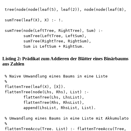
tree(node(node(leaf(5), leaf(2)), node(node(leaf(8), l
sumTree(leaf(X), X) :- !.

sumTree(node(LeftTree, RightTree), Sum) :-

        sumTree(LeftTree, LeftSum), 

        sumTree(RightTree, RightSum),

Listing 2: Prädikat zum Addieren der Blätter eines Binärbaums
aus Zahlen
% Naive Umwandlung eines Baums in eine Liste

%

flattenTree(leaf(X), [X]).

flattenTree(node(Lhs, Rhs), List) :-

        flattenTree(Lhs, LhsList), 

        flattenTree(Rhs, RhsList), 

        append(LhsList, RhsList, List).

% Umwandlung eines Baums in eine Liste mit Akkumulator

%

flattenTreeAccu(Tree. List) :- flattenTreeAccu(Tree, [