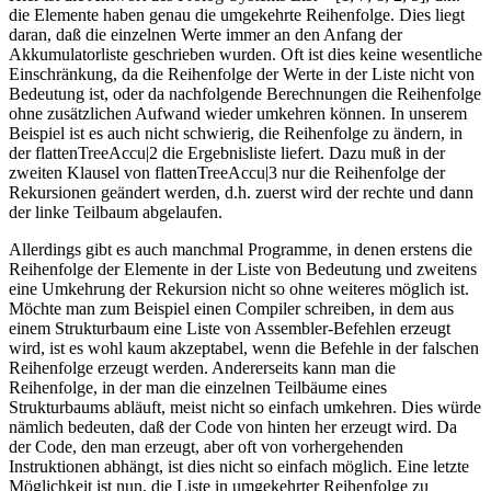
die Elemente haben genau die umgekehrte Reihenfolge. Dies liegt
daran, daß die einzelnen Werte immer an den Anfang der
Akkumulatorliste geschrieben wurden. Oft ist dies keine wesentliche
Einschränkung, da die Reihenfolge der Werte in der Liste nicht von
Bedeutung ist, oder da nachfolgende Berechnungen die Reihenfolge
ohne zusätzlichen Aufwand wieder umkehren können. In unserem
Beispiel ist es auch nicht schwierig, die Reihenfolge zu ändern, in
der flattenTreeAccu|2 die Ergebnisliste liefert. Dazu muß in der
zweiten Klausel von flattenTreeAccu|3 nur die Reihenfolge der
Rekursionen geändert werden, d.h. zuerst wird der rechte und dann
der linke Teilbaum abgelaufen.
Allerdings gibt es auch manchmal Programme, in denen erstens die
Reihenfolge der Elemente in der Liste von Bedeutung und zweitens
eine Umkehrung der Rekursion nicht so ohne weiteres möglich ist.
Möchte man zum Beispiel einen Compiler schreiben, in dem aus
einem Strukturbaum eine Liste von Assembler-Befehlen erzeugt
wird, ist es wohl kaum akzeptabel, wenn die Befehle in der falschen
Reihenfolge erzeugt werden. Andererseits kann man die
Reihenfolge, in der man die einzelnen Teilbäume eines
Strukturbaums abläuft, meist nicht so einfach umkehren. Dies würde
nämlich bedeuten, daß der Code von hinten her erzeugt wird. Da
der Code, den man erzeugt, aber oft von vorhergehenden
Instruktionen abhängt, ist dies nicht so einfach möglich. Eine letzte
Möglichkeit ist nun, die Liste in umgekehrter Reihenfolge zu