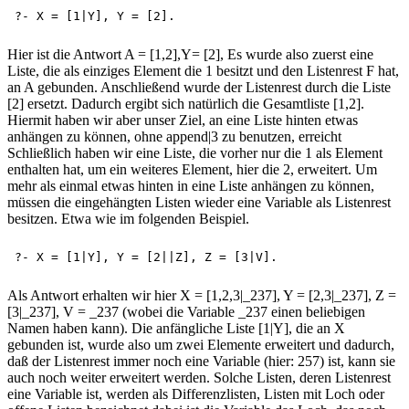
Hier ist die Antwort A = [1,2],Y= [2], Es wurde also zuerst eine
Liste, die als einziges Element die 1 besitzt und den Listenrest F hat,
an A gebunden. Anschließend wurde der Listenrest durch die Liste
[2] ersetzt. Dadurch ergibt sich natürlich die Gesamtliste [1,2].
Hiermit haben wir aber unser Ziel, an eine Liste hinten etwas
anhängen zu können, ohne append|3 zu benutzen, erreicht
Schließlich haben wir eine Liste, die vorher nur die 1 als Element
enthalten hat, um ein weiteres Element, hier die 2, erweitert. Um
mehr als einmal etwas hinten in eine Liste anhängen zu können,
müssen die eingehängten Listen wieder eine Variable als Listenrest
besitzen. Etwa wie im folgenden Beispiel.
Als Antwort erhalten wir hier X = [1,2,3|_237], Y = [2,3|_237], Z =
[3|_237], V = _237 (wobei die Variable _237 einen beliebigen
Namen haben kann). Die anfängliche Liste [1|Y], die an X
gebunden ist, wurde also um zwei Elemente erweitert und dadurch,
daß der Listenrest immer noch eine Variable (hier: 257) ist, kann sie
auch noch weiter erweitert werden. Solche Listen, deren Listenrest
eine Variable ist, werden als Differenzlisten, Listen mit Loch oder