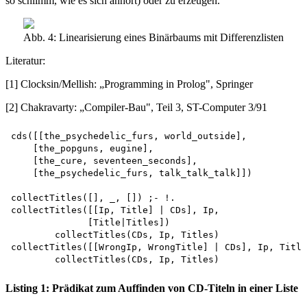
so schlimm, wie es sich anhört) oder zu erzeugen.
Abb. 4: Linearisierung eines Binärbaums mit Differenzlisten
Literatur:
[1] Clocksin/Mellish: „Programming in Prolog", Springer
[2] Chakravarty: „Compiler-Bau", Teil 3, ST-Computer 3/91
cds([[the_psychedelic_furs, world_outside], 

    [the_popguns, eugine],

    [the_cure, seventeen_seconds], 

    [the_psychedelic_furs, talk_talk_talk]])

collectTitles([], _, []) ;- !.

collectTitles([[Ip, Title] | CDs], Ip,

              [Title|Titles]) 

        collectTitles(CDs, Ip, Titles) 

collectTitles([[WrongIp, WrongTitle] | CDs], Ip, Title
Listing 1: Prädikat zum Auffinden von CD-Titeln in einer Liste