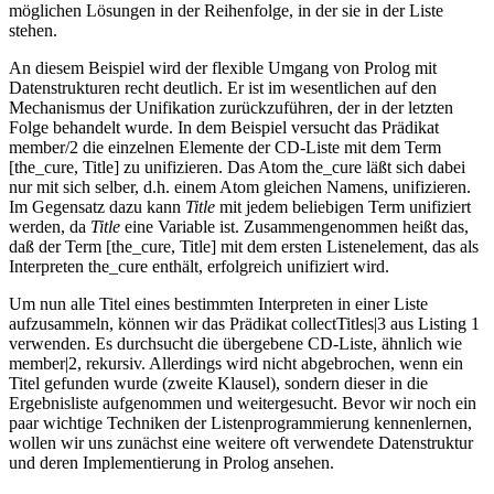
möglichen Lösungen in der Reihenfolge, in der sie in der Liste
stehen.
An diesem Beispiel wird der flexible Umgang von Prolog mit
Datenstrukturen recht deutlich. Er ist im wesentlichen auf den
Mechanismus der Unifikation zurückzuführen, der in der letzten
Folge behandelt wurde. In dem Beispiel versucht das Prädikat
member/2 die einzelnen Elemente der CD-Liste mit dem Term
[the_cure, Title] zu unifizieren. Das Atom the_cure läßt sich dabei
nur mit sich selber, d.h. einem Atom gleichen Namens, unifizieren.
Im Gegensatz dazu kann
Title
mit jedem beliebigen Term unifiziert
werden, da
Title
eine Variable ist. Zusammengenommen heißt das,
daß der Term [the_cure, Title] mit dem ersten Listenelement, das als
Interpreten the_cure enthält, erfolgreich unifiziert wird.
Um nun alle Titel eines bestimmten Interpreten in einer Liste
aufzusammeln, können wir das Prädikat collectTitles|3 aus Listing 1
verwenden. Es durchsucht die übergebene CD-Liste, ähnlich wie
member|2, rekursiv. Allerdings wird nicht abgebrochen, wenn ein
Titel gefunden wurde (zweite Klausel), sondern dieser in die
Ergebnisliste aufgenommen und weitergesucht. Bevor wir noch ein
paar wichtige Techniken der Listenprogrammierung kennenlernen,
wollen wir uns zunächst eine weitere oft verwendete Datenstruktur
und deren Implementierung in Prolog ansehen.