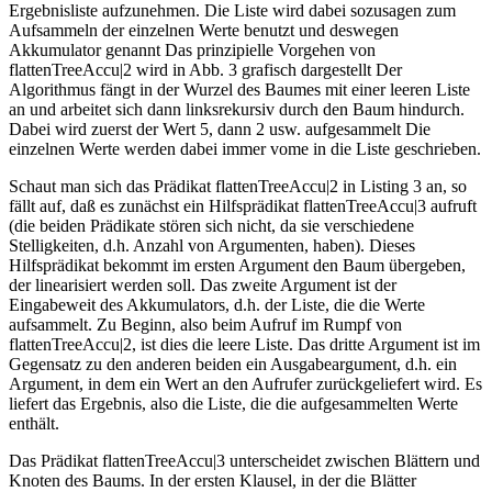
Ergebnisliste aufzunehmen. Die Liste wird dabei sozusagen zum
Aufsammeln der einzelnen Werte benutzt und deswegen
Akkumulator genannt Das prinzipielle Vorgehen von
flattenTreeAccu|2 wird in Abb. 3 grafisch dargestellt Der
Algorithmus fängt in der Wurzel des Baumes mit einer leeren Liste
an und arbeitet sich dann linksrekursiv durch den Baum hindurch.
Dabei wird zuerst der Wert 5, dann 2 usw. aufgesammelt Die
einzelnen Werte werden dabei immer vome in die Liste geschrieben.
Schaut man sich das Prädikat flattenTreeAccu|2 in Listing 3 an, so
fällt auf, daß es zunächst ein Hilfsprädikat flattenTreeAccu|3 aufruft
(die beiden Prädikate stören sich nicht, da sie verschiedene
Stelligkeiten, d.h. Anzahl von Argumenten, haben). Dieses
Hilfsprädikat bekommt im ersten Argument den Baum übergeben,
der linearisiert werden soll. Das zweite Argument ist der
Eingabeweit des Akkumulators, d.h. der Liste, die die Werte
aufsammelt. Zu Beginn, also beim Aufruf im Rumpf von
flattenTreeAccu|2, ist dies die leere Liste. Das dritte Argument ist im
Gegensatz zu den anderen beiden ein Ausgabeargument, d.h. ein
Argument, in dem ein Wert an den Aufrufer zurückgeliefert wird. Es
liefert das Ergebnis, also die Liste, die die aufgesammelten Werte
enthält.
Das Prädikat flattenTreeAccu|3 unterscheidet zwischen Blättern und
Knoten des Baums. In der ersten Klausel, in der die Blätter