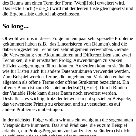
des Baums um einen Term der Form [Wert|Hole] erweitert wird.
Das letzte Loch (Hole_5) wird mit der leeren Liste gleichgesetzt und
die Ergebnisliste dadurch abgeschlossen.
So long...
Obwohl wir uns in dieser Folge um ein paar sehr spezielle Probleme
gekümmert haben (z.B.: das Linearisieren von Bäumen), sind die
dabei vorgestellten Techniken sehr allgemein verwendbar. Gerade
die Verwendung von Akkumulatoren und Differenzlisten sind zwei
Techniken, die in ernsthaften Prolog-Anwendungen zu starken
Effizienzsteigerungen führen können. Außerdem können sie ähnlich
wie für Listen auch für andere Datenstrukturen verwendet werden.
Zum Beispiel werden Terme, die ungebundene Variablen enthalten,
allgemein als offene Terme oder offene Strukturen bezeichnet. Ein
offener Baum ist zum Beispiel node(leaf(1),Hole). Durch Binden
der Variable
Hole
kann dieser Baum noch erweitert werden.
Deshalb ist es wichtig, trotz der teilweise recht speziellen Beispiele,
das verwendete Prinzip zu erkennen und zu versuchen, es auf
andere Probleme zu übertragen.
In der nächsten Folge wollen wir uns ein wenig um die sogenannten
Metaprädikate kümmern. Das sind Prädikate, die es zum Beispiel
erlauben, ein Prolog-Programm zur Laufzeit zu verändern (ist nicht