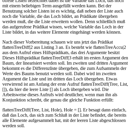
offene Listen bezeichnet dabei ist die Variable das Loch, das noch
mit einem beliebigen Term ausgefüllt werden kann. Bei der
Benutzung solcher Listen ist es wichtig, daß neben der Liste auch
noch die Variable, die das Loch bildet, an Prädikate übergeben
werden muß, die die Liste erweitern wollen. Denn schließlich muß
das aufgerufene Prädikat wissen, welche Variable das Loch in der
Liste bildet, in das weitere Elemente eingehängt werden können.
Nach dieser Vorbereitung schauen wir uns jetzt das Prädikat
flattenTreeDiff|2 aus Listing 3 an. Es besteht wie flattenTreeAccu|2
aus dem Aufruf eines Hilfsprädikats, das drei Argumente besitzt
Dieses Hilfsprädikat flattenTreeDiff|3 erhält im ersten Argument den
Baum, der linearisiert werden soll. Im zweiten und dritten Argument
bekommt es die Differenzliste übergeben, die zum Aufsammeln der
Werte des Baums benutzt werden soll. Dabei wird im zweiten
Argument die Liste und im dritten das Loch übergeben. Etwas
verwirrend ist am Anfang der erste Aufruf flattenTreeDiff(Tree, List,
[]), da hier die leere Liste [] als Loch übergeben wird. Die
Arbeitsweise dieses Aufrufs wird deutlicher, wenn man ihn als
Konjunktion schreibt, die genau die gleiche Funktion erfüllt:
flattenTreeDiff(Tree, List, Hole), Hole = []. Er besagt dann einfach,
daß das Loch, das sich zum Schluß in der Liste befindet, die bereits
alle Elemente aufgesammelt hat, mit der leeren Liste abgeschlossen
werden soll.