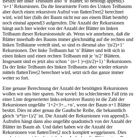
Besitzt der linke Teilbaum also ‘n’ Blätter, so benötigt append|3
‘n+1’ Rekursionen. Da die linearisierte Form des Unken Teilbaums
aber durch einen rekursiven Aufruf von flattenTree|2 berechnet
wird, wird hier (falls der Baum nicht nur aus einem Blatt besteht)
noch einmal append|3 aufgerufen. Die Anzahl der Rekursionen
hängt auch hier wieder von der Anzahl der Blätter im linken
Teilbaum dieser Rekursionsstufe ab. Wenn wir annehmen, daß die
Blätter innerhalb des Baums immer gleichmäßig auf die rechten und
linken Teilbäume verteilt sind, so sind es diesmal also ‘(n/2)+1’
Rekursionen. Der linke Teilbaum hat ‘n’ Blätter und teilt sich in
einen linken und einen rechten Teilbaum mit je ‘n/2’ Blättern.
Insgesamt sind es jetzt also schon ‘ (n+1 )+((n/2)+1) ’ Rekursionen.
Da der linke Teilbaum des linken Teilbaums aber wieder rekursiv
mittels flattenTree|2 berechnet wird, setzt sich das ganze immer
weiter so fort.
Eine genaue Berechnung der Anzahl der benötigten Rekursionen
wollen wir uns hier sparen. Nur soviel: Im schlechtesten Fall (ein zu
einer Liste degenerierter links-rekursiver Baum) ist die Zahl der
Rekursionen ungefähr ’1+2+3+...+n’, wenn der Baum n+1 Blätter
besitzt. Dies ist aber genau die Gaußsche Reihe, die bekanntlich
gleich ‘n*(n+1)/2’ ist. Die Anzahl der Rekursionen von append|3-
Aufrufen hängt dann also ungefähr quadratisch von der Anzahl der
Blätter im Baum ab. Und dabei haben wir die Anzahl der
Rekursionen von flattenTree|2 noch komplett weggelassen. Dies