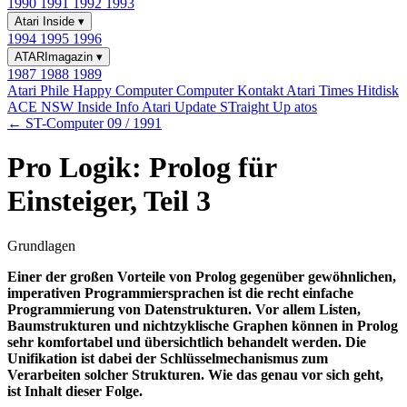
1990
1991
1992
1993
Atari Inside
▾
1994
1995
1996
ATARImagazin
▾
1987
1988
1989
Atari Phile
Happy Computer
Computer Kontakt
Atari Times
Hitdisk
ACE NSW Inside Info
Atari Update
STraight Up
atos
← ST-Computer 09 / 1991
Pro Logik: Prolog für
Einsteiger, Teil 3
Grundlagen
Einer der großen Vorteile von Prolog gegenüber gewöhnlichen,
imperativen Programmiersprachen ist die recht einfache
Programmierung von Datenstrukturen. Vor allem Listen,
Baumstrukturen und nichtzyklische Graphen können in Prolog
sehr komfortabel und übersichtlich behandelt werden. Die
Unifikation ist dabei der Schlüsselmechanismus zum
Verarbeiten solcher Strukturen. Wie das genau vor sich geht,
ist Inhalt dieser Folge.