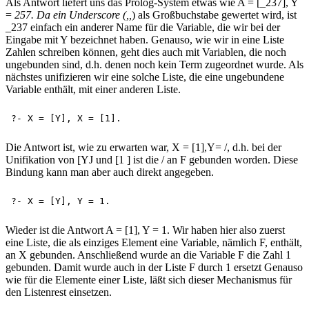
Als Antwort liefert uns das Prolog-System etwas wie A = [_237], Y
=
257. Da ein Underscore (,,
) als Großbuchstabe gewertet wird, ist
_237 einfach ein anderer Name für die Variable, die wir bei der
Eingabe mit Y bezeichnet haben. Genauso, wie wir in eine Liste
Zahlen schreiben können, geht dies auch mit Variablen, die noch
ungebunden sind, d.h. denen noch kein Term zugeordnet wurde. Als
nächstes unifizieren wir eine solche Liste, die eine ungebundene
Variable enthält, mit einer anderen Liste.
Die Antwort ist, wie zu erwarten war, X = [1],Y= /, d.h. bei der
Unifikation von [YJ und [1 ] ist die / an F gebunden worden. Diese
Bindung kann man aber auch direkt angegeben.
Wieder ist die Antwort A = [1], Y = 1. Wir haben hier also zuerst
eine Liste, die als einziges Element eine Variable, nämlich F, enthält,
an X gebunden. Anschließend wurde an die Variable F die Zahl 1
gebunden. Damit wurde auch in der Liste F durch 1 ersetzt Genauso
wie für die Elemente einer Liste, läßt sich dieser Mechanismus für
den Listenrest einsetzen.