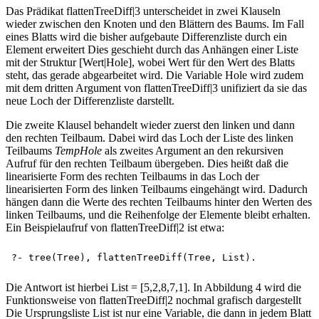
Das Prädikat flattenTreeDiff|3 unterscheidet in zwei Klauseln
wieder zwischen den Knoten und den Blättern des Baums. Im Fall
eines Blatts wird die bisher aufgebaute Differenzliste durch ein
Element erweitert Dies geschieht durch das Anhängen einer Liste
mit der Struktur [Wert|Hole], wobei Wert für den Wert des Blatts
steht, das gerade abgearbeitet wird. Die Variable Hole wird zudem
mit dem dritten Argument von flattenTreeDiff|3 unifiziert da sie das
neue Loch der Differenzliste darstellt.
Die zweite Klausel behandelt wieder zuerst den linken und dann
den rechten Teilbaum. Dabei wird das Loch der Liste des linken
Teilbaums
TempHole
als zweites Argument an den rekursiven
Aufruf für den rechten Teilbaum übergeben. Dies heißt daß die
linearisierte Form des rechten Teilbaums in das Loch der
linearisierten Form des linken Teilbaums eingehängt wird. Dadurch
hängen dann die Werte des rechten Teilbaums hinter den Werten des
linken Teilbaums, und die Reihenfolge der Elemente bleibt erhalten.
Ein Beispielaufruf von flattenTreeDiff|2 ist etwa:
Die Antwort ist hierbei List = [5,2,8,7,1]. In Abbildung 4 wird die
Funktionsweise von flattenTreeDiff|2 nochmal grafisch dargestellt
Die Ursprungsliste List ist nur eine Variable, die dann in jedem Blatt