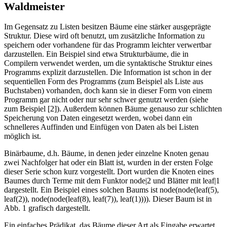
Waldmeister
Im Gegensatz zu Listen besitzen Bäume eine stärker ausgeprägte
Struktur. Diese wird oft benutzt, um zusätzliche Information zu
speichern oder vorhandene für das Programm leichter verwertbar
darzustellen. Ein Beispiel sind etwa Strukturbäume, die in
Compilern verwendet werden, um die syntaktische Struktur eines
Programms explizit darzustellen. Die Information ist schon in der
sequentiellen Form des Programms (zum Beispiel als Liste aus
Buchstaben) vorhanden, doch kann sie in dieser Form von einem
Programm gar nicht oder nur sehr schwer genutzt werden (siehe
zum Beispiel [2]). Außerdem können Bäume genauso zur schlichten
Speicherung von Daten eingesetzt werden, wobei dann ein
schnelleres Auffinden und Einfügen von Daten als bei Listen
möglich ist.
Binärbaume, d.h. Bäume, in denen jeder einzelne Knoten genau
zwei Nachfolger hat oder ein Blatt ist, wurden in der ersten Folge
dieser Serie schon kurz vorgestellt. Dort wurden die Knoten eines
Baumes durch Terme mit dem Funktor node|2 und Blätter mit leaf|1
dargestellt. Ein Beispiel eines solchen Baums ist node(node(leaf(5),
leaf(2)), node(node(leaf(8), leaf(7)), leaf(1)))). Dieser Baum ist in
Abb. 1 grafisch dargestellt.
Ein einfaches Prädikat, das Bäume dieser Art als Eingabe erwartet,