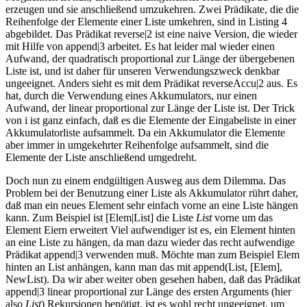
erzeugen und sie anschließend umzukehren. Zwei Prädikate, die die
Reihenfolge der Elemente einer Liste umkehren, sind in Listing 4
abgebildet. Das Prädikat reverse|2 ist eine naive Version, die wieder
mit Hilfe von append|3 arbeitet. Es hat leider mal wieder einen
Aufwand, der quadratisch proportional zur Länge der übergebenen
Liste ist, und ist daher für unseren Verwendungszweck denkbar
ungeeignet. Anders sieht es mit dem Prädikat reverseAccu|2 aus. Es
hat, durch die Verwendung eines Akkumulators, nur einen
Aufwand, der linear proportional zur Länge der Liste ist. Der Trick
von i ist ganz einfach, daß es die Elemente der Eingabeliste in einer
Akkumulatorliste aufsammelt. Da ein Akkumulator die Elemente
aber immer in umgekehrter Reihenfolge aufsammelt, sind die
Elemente der Liste anschließend umgedreht.
Doch nun zu einem endgültigen Ausweg aus dem Dilemma. Das
Problem bei der Benutzung einer Liste als Akkumulator rührt daher,
daß man ein neues Element sehr einfach vorne an eine Liste hängen
kann. Zum Beispiel ist [Elem|List] die Liste
List
vorne um das
Element Eiern erweitert Viel aufwendiger ist es, ein Element hinten
an eine Liste zu hängen, da man dazu wieder das recht aufwendige
Prädikat append|3 verwenden muß. Möchte man zum Beispiel Elem
hinten an List anhängen, kann man das mit append(List, [Elem],
NewList). Da wir aber weiter oben gesehen haben, daß das Prädikat
append|3 linear proportional zur Länge des ersten Arguments (hier
also
List
) Rekursionen benötigt, ist es wohl recht ungeeignet, um