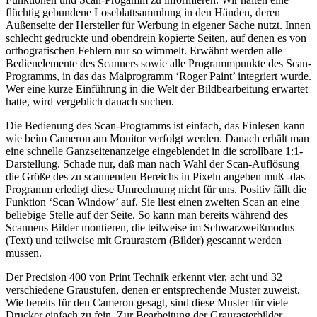
flüchtig gebundene Loseblattsammlung in den Händen, deren
Außenseite der Hersteller für Werbung in eigener Sache nutzt. Innen
schlecht gedruckte und obendrein kopierte Seiten, auf denen es von
orthografischen Fehlern nur so wimmelt. Erwähnt werden alle
Bedienelemente des Scanners sowie alle Programmpunkte des Scan-
Programms, in das das Malprogramm ‘Roger Paint’ integriert wurde.
Wer eine kurze Einführung in die Welt der Bildbearbeitung erwartet
hatte, wird vergeblich danach suchen.
Die Bedienung des Scan-Programms ist einfach, das Einlesen kann
wie beim Cameron am Monitor verfolgt werden. Danach erhält man
eine schnelle Ganzseitenanzeige eingeblendet in die scrollbare 1:1-
Darstellung. Schade nur, daß man nach Wahl der Scan-Auflösung
die Größe des zu scannenden Bereichs in Pixeln angeben muß -das
Programm erledigt diese Umrechnung nicht für uns. Positiv fällt die
Funktion ‘Scan Window’ auf. Sie liest einen zweiten Scan an eine
beliebige Stelle auf der Seite. So kann man bereits während des
Scannens Bilder montieren, die teilweise im Schwarzweißmodus
(Text) und teilweise mit Graurastern (Bilder) gescannt werden
müssen.
Der Precision 400 von Print Technik erkennt vier, acht und 32
verschiedene Graustufen, denen er entsprechende Muster zuweist.
Wie bereits für den Cameron gesagt, sind diese Muster für viele
Drucker einfach zu fein. Zur Bearbeitung der Graurasterbilder