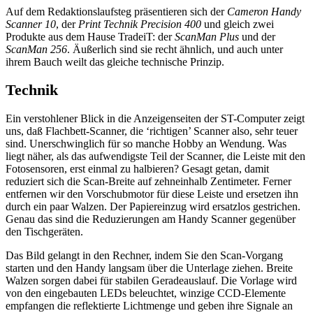
Auf dem Redaktionslaufsteg präsentieren sich der
Cameron Handy
Scanner 10
, der
Print Technik Precision 400
und gleich zwei
Produkte aus dem Hause TradeiT: der
ScanMan Plus
und der
ScanMan 256
. Äußerlich sind sie recht ähnlich, und auch unter
ihrem Bauch weilt das gleiche technische Prinzip.
Technik
Ein verstohlener Blick in die Anzeigenseiten der ST-Computer zeigt
uns, daß Flachbett-Scanner, die ‘richtigen’ Scanner also, sehr teuer
sind. Unerschwinglich für so manche Hobby an Wendung. Was
liegt näher, als das aufwendigste Teil der Scanner, die Leiste mit den
Fotosensoren, erst einmal zu halbieren? Gesagt getan, damit
reduziert sich die Scan-Breite auf zehneinhalb Zentimeter. Ferner
entfernen wir den Vorschubmotor für diese Leiste und ersetzen ihn
durch ein paar Walzen. Der Papiereinzug wird ersatzlos gestrichen.
Genau das sind die Reduzierungen am Handy Scanner gegenüber
den Tischgeräten.
Das Bild gelangt in den Rechner, indem Sie den Scan-Vorgang
starten und den Handy langsam über die Unterlage ziehen. Breite
Walzen sorgen dabei für stabilen Geradeauslauf. Die Vorlage wird
von den eingebauten LEDs beleuchtet, winzige CCD-Elemente
empfangen die reflektierte Lichtmenge und geben ihre Signale an