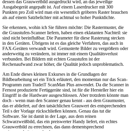
dessen das Grauwertbild ausgedruckt wird, an das jeweilige
Ausgabegerät angepaßt ist. Auf einem Laserdrucker mit 300
Punkten pro Zoll wird man ein wesentlich gröberes Raster brauchen
als auf einem Satzbelichter mit achtmal so hoher Punktdichte.
Sie erkennen, wohin ich Sie führen möchte: Die Rastermuster, die
die Graustufen-Scanner liefern, haben einen eklatanten Nachteil: sie
sind nicht beeinflußbar. Die Parameter für diese Rasterung stecken
in den Geräten. Übrigens ist es das gleiche Verfahren, das auch in
FAX-Geräten verwandt wird. Gemusterte Bilder zu vergrößern oder
anderweitig zu verändern, ist immer mit einem Qualitätsverlust
verbunden. Bei Bildern mit echten Graustufen ist der
Rechenaufwand zwar höher, die Qualität jedoch unproblematisch.
Am Ende dieses kleinen Exkurses in die Grundlagen der
Bildbearbeitung sei ein Trick erläutert, den momentan nur das Scan-
Programm zum TradeiT ScanMan Plus anwendet. Da die Scanner in
Fernost produzierte Fertiggeräte sind, ist für die Hersteller hier ein
Eingriff in die Hardware ausgeschlossen. Aber trotzdem könnte man
doch - wenn man den Scanner genau kennt - aus dem Graumuster,
das er abliefert, auf den tatsächlichen Grauwert des entsprechenden
Teil s der Vorlage rückschließen können. Genau das tut die
Software. Sie ist damit in der Lage, aus dem reinen
Schwarzweißbild, das ein preiswerter Handy liefert, ein echtes
Grauwertbild zu errechnen, das dann dementsprechend