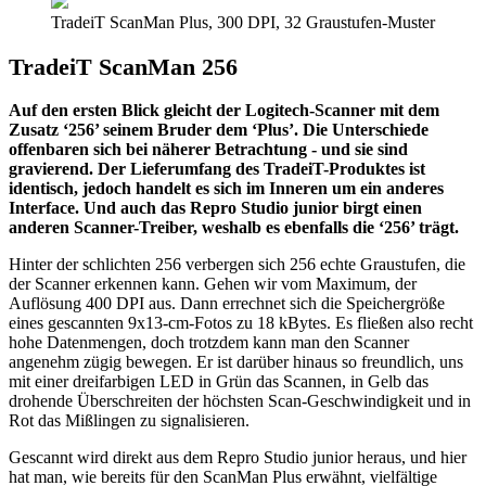
TradeiT ScanMan Plus, 300 DPI, 32 Graustufen-Muster
TradeiT ScanMan 256
Auf den ersten Blick gleicht der Logitech-Scanner mit dem
Zusatz ‘256’ seinem Bruder dem ‘Plus’. Die Unterschiede
offenbaren sich bei näherer Betrachtung - und sie sind
gravierend. Der Lieferumfang des TradeiT-Produktes ist
identisch, jedoch handelt es sich im Inneren um ein anderes
Interface. Und auch das Repro Studio junior birgt einen
anderen Scanner-Treiber, weshalb es ebenfalls die ‘256’ trägt.
Hinter der schlichten 256 verbergen sich 256 echte Graustufen, die
der Scanner erkennen kann. Gehen wir vom Maximum, der
Auflösung 400 DPI aus. Dann errechnet sich die Speichergröße
eines gescannten 9x13-cm-Fotos zu 18 kBytes. Es fließen also recht
hohe Datenmengen, doch trotzdem kann man den Scanner
angenehm zügig bewegen. Er ist darüber hinaus so freundlich, uns
mit einer dreifarbigen LED in Grün das Scannen, in Gelb das
drohende Überschreiten der höchsten Scan-Geschwindigkeit und in
Rot das Mißlingen zu signalisieren.
Gescannt wird direkt aus dem Repro Studio junior heraus, und hier
hat man, wie bereits für den ScanMan Plus erwähnt, vielfältige