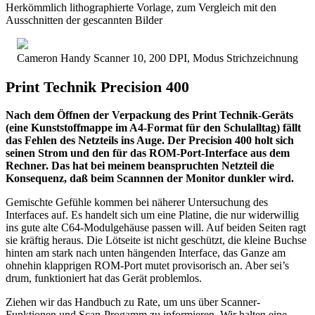
Herkömmlich lithographierte Vorlage, zum Vergleich mit den
Ausschnitten der gescannten Bilder
Cameron Handy Scanner 10, 200 DPI, Modus Strichzeichnung
Print Technik Precision 400
Nach dem Öffnen der Verpackung des Print Technik-Geräts
(eine Kunststoffmappe im A4-Format für den Schulalltag) fällt
das Fehlen des Netzteils ins Auge. Der Precision 400 holt sich
seinen Strom und den für das ROM-Port-Interface aus dem
Rechner. Das hat bei meinem beanspruchten Netzteil die
Konsequenz, daß beim Scannnen der Monitor dunkler wird.
Gemischte Gefühle kommen bei näherer Untersuchung des
Interfaces auf. Es handelt sich um eine Platine, die nur widerwillig
ins gute alte C64-Modulgehäuse passen will. Auf beiden Seiten ragt
sie kräftig heraus. Die Lötseite ist nicht geschützt, die kleine Buchse
hinten am stark nach unten hängenden Interface, das Ganze am
ohnehin klapprigen ROM-Port mutet provisorisch an. Aber sei’s
drum, funktioniert hat das Gerät problemlos.
Ziehen wir das Handbuch zu Rate, um uns über Scanner-
Funktionen und Scan-Progamm zu informieren. Wir halten eine