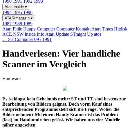
1990
1991
1992
1993
Atari Inside
▾
1994
1995
1996
ATARImagazin
▾
1987
1988
1989
Atari Phile
Happy Computer
Computer Kontakt
Atari Times
Hitdisk
ACE NSW Inside Info
Atari Update
STraight Up
atos
← ST-Computer 09 / 1991
Handverlesen: Vier handliche
Scanner im Vergleich
Hardware
Es ist längst kein Geheimnis mehr: ST und TT sind bestens zur
Bearbeitung von Bildern geignet. Doch vorm Kauf eines
entsprechenden Programms stellt sich die Frage: Woher die
Bilder nehmen? Mit einem Handy Scanner ist das Problem
(fast) im Handumdrehen gelöst. Wir haben uns vier Modelle
näher angesehen.