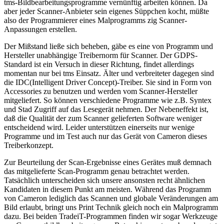
tms-Bildbearbeitungsprogramme vernünftig arbeiten können. Da
aber jeder Scanner-Anbieter sein eigenes Süppchen kocht, müßte
also der Programmierer eines Malprogramms zig Scanner-
Anpassungen erstellen.
Der Mißstand ließe sich beheben, gäbe es eine von Programm und
Hersteller unabhängige Treibernorm für Scanner. Der GDPS-
Standard ist ein Versuch in dieser Richtung, findet allerdings
momentan nur bei tms Einsatz. Älter und verbreiteter dagegen sind
die IDC(Intelligent Driver Concept)-Treiber. Sie sind in Form von
Accessories zu benutzen und werden vom Scanner-Hersteller
mitgeliefert. So können verschiedene Programme wie z.B. Syntex
und Stad Zugriff auf das Lesegerät nehmen. Der Nebeneffekt ist,
daß die Qualität der zum Scanner gelieferten Software weniger
entscheidend wird. Leider unterstützen einerseits nur wenige
Programme und im Test auch nur das Gerät von Cameron dieses
Treiberkonzept.
Zur Beurteilung der Scan-Ergebnisse eines Gerätes muß demnach
das mitgelieferte Scan-Programm genau betrachtet werden.
Tatsächlich unterscheiden sich unsere ansonsten recht ähnlichen
Kandidaten in diesem Punkt am meisten. Während das Programm
von Cameron lediglich das Scannen und globale Veränderungen am
Bild erlaubt, bringt uns Print Technik gleich noch ein Malprogramm
dazu. Bei beiden TradeiT-Programmen finden wir sogar Werkzeuge