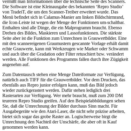
vermißt man Informationen über die technische Seite des Scanners.
Die Software ist eine Kleinausgabe des bekannten ‘Repro Studio’
von TradeiT, die um den Scanner-Treiber erweitert wurde. Das
Menü befindet sich in Calamus-Manier am linken Bildschirmrand,
die Icon-Leiste ist wegen der Menge der Funktionen um-schaltbar.
Enthalten sind alle Dinge, die ein Malprogramm braucht. Ebenso
Drehen des Bildes, Maskieren und Lassofunktionen. Die stärkste
Seite aber ist die Funktion zum Umrechnen in Grauwertbilder. Eine
mit den scannereigenen Graumustern gescannte Vorlage erhält damit
echte Grauwerte, kann mit Werkzeugen wie Marker oder Schwamm
und auch über die Gradation oder Filter retuschiert bzw. verändert
werden. Alle Funktionen des Programms fallen durch ihre Zügigkeit
angenehm auf.
Zum Datentausch stehen eine Menge Dateiformate zur Verfügung,
natürlich auch TIFF für die Grauwertbilder. Vor dem Drucken, das
ebenfalls aus Repro junior erfolgen kann, muß das Bild jedoch
wieder zurückgerastert werden. Dafür stehen lediglich drei
Rasterarten zur Verfügung. Wer mehr braucht, muß zum 200 DM
teureren Repro Studio greifen. Auf den Beispielabbildungen sehen
Sie, daß die Umrechnung der Bilder durchaus Sinn macht. Für
Ausgabegeräte wie den Atari-Laser, die nicht sehr präzise arbeiten,
bietet sich sogar das grobe Raster an. Logischerweise birgt die
Umrechnung den Nachteil der Unschärfe, die aber oft in Kauf
genommen werden kann.