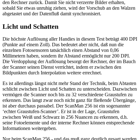
den Rechner zurück. Damit Sie nicht verzerrte Bilder erhalten,
sobald Sie etwas unruhig ziehen, wird der Vorschub an den Walzen
abgetastet und der Datenfluß damit synchronisiert.
Licht und Schatten
Die höchste Auflösung aller Handies in diesem Test beträgt 400 DPI
(Punkte auf einem Zoll). Das bedeutet aber nicht, daß nun die
einzelnen Fotosensoren tatsächlich einen Abstand von 0,06
Millimetern haben, sondern ihr Abstand ermöglicht nur 200 DPI.
Die Verdopplung der Auflösung besorgt der Rechner, der im Bauch
der Scanner seinen Dienst verrichtet, indem er zwischen den
Bildpunkten durch Interpolation weitere errechnet.
Es ist allerdings längst nicht mehr Stand der Technik, beim Abtasten
schlicht zwischen Licht und Schatten zu unterscheiden. Dazwischen
vermögen die Scanner noch bis zu 32 verschiedene Graustufen zu
erkennen. Das langt zwar noch nicht ganz für fließende Übergänge,
ist aber durchaus passabel. Der ScanMan 256 ist ein sogenannter
‘echter Graustufen-Scanner’. Er ist in der Lage, Graustufen
zwischen Weiß und Schwarz in 256 Nuancen zu erkennen, d.h.
seine Fotoelemente und der interne Rechner können entsprechende
Informationen weitergeben.
Nur beim ScanMan 256 - und das muß ganz deutlich gesagt werden