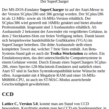
Der SuperCharger
Der MS-DOS-Emulator
SuperCharger
ist auf der Atari-Messe in
der Version SCplus/286 und 386 gezeigt worden. Der SCplus/286
ist als 12-MHz- sowie als 16-MHz-Version erhältlich. Der
SCplus/386 wird generell mit 16MHz getaktet und bietet absolute
Professionalität. Insgesamt sind 3 Ausbaustufen erhältlich. Ab
Ausbaustufe 2 bekommt der Anwender ein vergrößertes Gehäuse, in
dem 2 Steckkarten-Slots zur freien Verfügung stehen. Damit lassen
sich beispielsweise handelsübliche Grafikkarten (VGA) im
SuperCharger betreiben. Die dritte Ausbaustufe stellt einen
kompletten Tower dar, welcher 7 freie Slots enthält. Am Beta-
Systems-Stand gab es auch die
Troika-Workstation
zu sehen. Ein
Emulationssystem, das drei unterschiedliche Computersysteme in
einem Gehäuse vereint. Durch Einsatz eines SuperChargers SCplus-
286, eines Spectre-128-Macintosh-Emulators und natürlich eines
Atari ST sind in Sachen Systemkompatibilität keine Wünsche mehr
offen. Ausgestattet mit 4 Megabyte RAM und einer 16-MHz-
M68000-CPU, ist auch im ST/MAC-Modus ausreichende
Geschwindigkeit gewährleistet.
CCD
Lattice C, Version 5.0
, konnte man am Stand von CCD
bewundern. Kurzfristig startete man bei CCD ein Sonderangebot, in