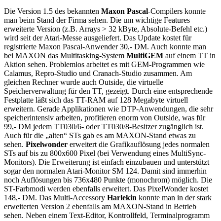
Die Version 1.5 des bekannten
Maxon Pascal
-Compilers konnte
man beim Stand der Firma sehen. Die um wichtige Features
erweiterte Version (z.B. Arrays > 32 kByte, Absolute-Befehl etc.)
wird seit der Atari-Messe ausgeliefert. Das Update kostet für
registrierte Maxon Pascal-Anwender 30,- DM. Auch konnte man
bei MAXON das Multitasking-System
MultiGEM
auf einem TT in
Aktion sehen. Problemlos arbeitet es mit GEM-Programmen wie
Calamus, Repro-Studio und Cranach-Studio zusammen. Am
gleichen Rechner wurde auch Outside, die virtuelle
Speicherverwaltung für den TT, gezeigt. Durch eine entsprechende
Festplatte läßt sich das TT-RAM auf 128 Megabyte virtuell
erweitern. Gerade Applikationen wie DTP-Anwendungen, die sehr
speicherintensiv arbeiten, profitieren enorm von Outside, was für
99,- DM jedem TT030/6- oder TT030/8-Besitzer zugänglich ist.
Auch für die „alten“ STs gab es am MAXON-Stand etwas zu
sehen.
Pixelwonder
erweitert die Grafikauflösung jedes normalen
STs auf bis zu 800x600 Pixel (bei Verwendung eines MultiSync-
Monitors). Die Erweiterung ist einfach einzubauen und unterstützt
sogar den normalen Atari-Monitor SM 124. Damit sind immerhin
noch Auflösungen bis 736x480 Punkte (monochrom) möglich. Die
ST-Farbmodi werden ebenfalls erweitert. Das PixelWonder kostet
148,- DM. Das Multi-Accessory
Harlekin
konnte man in der stark
erweiterten Version 2 ebenfalls am MAXON-Stand in Betrieb
sehen. Neben einem Text-Editor, Kontrollfeld, Terminalprogramm