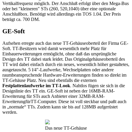
Vertikalfrequenz möglich. Der Anschluß erfolgt über den Mega-Bus
oder bei "kleineren" STs (260, 520,1040) über eine optionale
Anschlußbox. Benötigt wird allerdings ein TOS 1.04. Der Preis
beträgt ca. 700 DM.
GE-Soft
Aufsehen erregte auch das neue TT-Gehäuseoberteil der Firma GE-
Soft. TT-Besitzern wird damit wesentlich mehr Platz für
Einbauerweiterungen ermöglicht, ohne daß das ursprüngliche
Design des TT dabei stark leidet. Das Originalgehäuseoberteil des
TT wird dabei einfach durch ein neues, wesentlich höher gestaltetes,
ausgetauscht. 5 l/4"-Laufwerke, Wechselplatten oder andere
raumbeanspruchende Hardware-Erweiterungen finden so direkt im
TT-Gehäuse Platz. Neu sind ebenfalls die externen
Festplattenlaufwerke im TT-Look
. Nahtlos fügen sie sich in die
Designlinie des TT ein. GE-Soft ist neben der 16MB-RAM-
Erweiterung für STs auch Anbieter einer 32MB-RAM-
ErweiterungfürTT-Computer. Diese ist voll steckbar und paßt auch
in „normale“ TTs. Zudem kann sie bis auf 128MB aufgerüstet
werden.
Das neue TT-Gehäuse