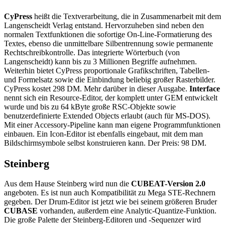
CyPress
heißt die Textverarbeitung, die in Zusammenarbeit mit dem
Langenscheidt Verlag entstand. Hervorzuheben sind neben den
normalen Textfunktionen die sofortige On-Line-Formatierung des
Textes, ebenso die unmittelbare Silbentrennung sowie permanente
Rechtschreibkontrolle. Das integrierte Wörterbuch (von
Langenscheidt) kann bis zu 3 Millionen Begriffe aufnehmen.
Weiterhin bietet CyPress proportionale Grafikschriften, Tabellen-
und Formelsatz sowie die Einbindung beliebig großer Rasterbilder.
CyPress kostet 298 DM. Mehr darüber in dieser Ausgabe.
Interface
nennt sich ein Resource-Editor, der komplett unter GEM entwickelt
wurde und bis zu 64 kByte große RSC-Objekte sowie
benutzerdefinierte Extended Objects erlaubt (auch für MS-DOS).
Mit einer Accessory-Pipeline kann man eigene Programmfunktionen
einbauen. Ein Icon-Editor ist ebenfalls eingebaut, mit dem man
Bildschirmsymbole selbst konstruieren kann. Der Preis: 98 DM.
Steinberg
Aus dem Hause Steinberg wird nun die
CUBEAT-Version 2.0
angeboten. Es ist nun auch Kompatibilität zu Mega STE-Rechnern
gegeben. Der Drum-Editor ist jetzt wie bei seinem größeren Bruder
CUBASE
vorhanden, außerdem eine Analytic-Quantize-Funktion.
Die große Palette der Steinberg-Editoren und -Sequenzer wird