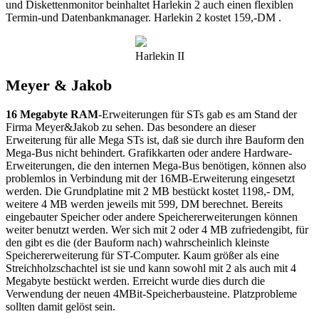
und Diskettenmonitor beinhaltet Harlekin 2 auch einen flexiblen
Termin-und Datenbankmanager. Harlekin 2 kostet 159,-DM .
Harlekin II
Meyer & Jakob
16 Megabyte RAM
-Erweiterungen für STs gab es am Stand der
Firma Meyer&Jakob zu sehen. Das besondere an dieser
Erweiterung für alle Mega STs ist, daß sie durch ihre Bauform den
Mega-Bus nicht behindert. Grafikkarten oder andere Hardware-
Erweiterungen, die den internen Mega-Bus benötigen, können also
problemlos in Verbindung mit der 16MB-Erweiterung eingesetzt
werden. Die Grundplatine mit 2 MB bestückt kostet 1198,- DM,
weitere 4 MB werden jeweils mit 599, DM berechnet. Bereits
eingebauter Speicher oder andere Speichererweiterungen können
weiter benutzt werden. Wer sich mit 2 oder 4 MB zufriedengibt, für
den gibt es die (der Bauform nach) wahrscheinlich kleinste
Speichererweiterung für ST-Computer. Kaum größer als eine
Streichholzschachtel ist sie und kann sowohl mit 2 als auch mit 4
Megabyte bestückt werden. Erreicht wurde dies durch die
Verwendung der neuen 4MBit-Speicherbausteine. Platzprobleme
sollten damit gelöst sein.