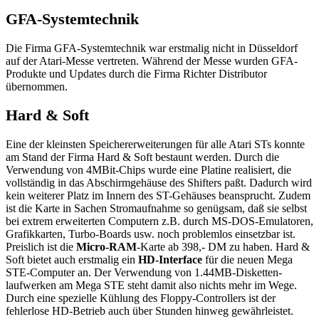
GFA-Systemtechnik
Die Firma GFA-Systemtechnik war erstmalig nicht in Düsseldorf
auf der Atari-Messe vertreten. Während der Messe wurden GFA-
Produkte und Updates durch die Firma Richter Distributor
übernommen.
Hard & Soft
Eine der kleinsten Speichererweiterungen für alle Atari STs konnte
am Stand der Firma Hard & Soft bestaunt werden. Durch die
Verwendung von 4MBit-Chips wurde eine Platine realisiert, die
vollständig in das Abschirmgehäuse des Shifters paßt. Dadurch wird
kein weiterer Platz im Innern des ST-Gehäuses beansprucht. Zudem
ist die Karte in Sachen Stromaufnahme so genügsam, daß sie selbst
bei extrem erweiterten Computern z.B. durch MS-DOS-Emulatoren,
Grafikkarten, Turbo-Boards usw. noch problemlos einsetzbar ist.
Preislich ist die
Micro-RAM
-Karte ab 398,- DM zu haben. Hard &
Soft bietet auch erstmalig ein
HD-Interface
für die neuen Mega
STE-Computer an. Der Verwendung von 1.44MB-Disketten-
laufwerken am Mega STE steht damit also nichts mehr im Wege.
Durch eine spezielle Kühlung des Floppy-Controllers ist der
fehlerlose HD-Betrieb auch über Stunden hinweg gewährleistet.