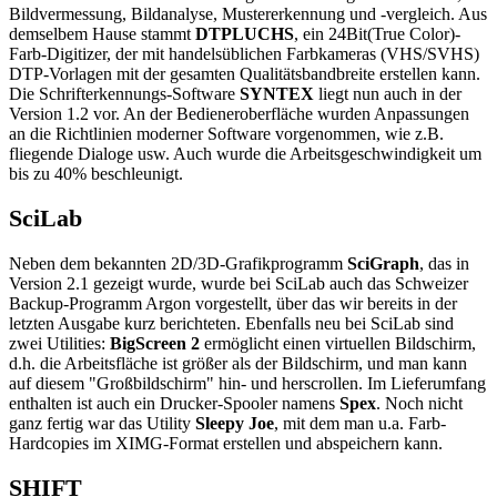
Bildvermessung, Bildanalyse, Mustererkennung und -vergleich. Aus
demselbem Hause stammt
DTPLUCHS
, ein 24Bit(True Color)-
Farb-Digitizer, der mit handelsüblichen Farbkameras (VHS/SVHS)
DTP-Vorlagen mit der gesamten Qualitätsbandbreite erstellen kann.
Die Schrifterkennungs-Software
SYNTEX
liegt nun auch in der
Version 1.2 vor. An der Bedieneroberfläche wurden Anpassungen
an die Richtlinien moderner Software vorgenommen, wie z.B.
fliegende Dialoge usw. Auch wurde die Arbeitsgeschwindigkeit um
bis zu 40% beschleunigt.
SciLab
Neben dem bekannten 2D/3D-Grafikprogramm
SciGraph
, das in
Version 2.1 gezeigt wurde, wurde bei SciLab auch das Schweizer
Backup-Programm Argon vorgestellt, über das wir bereits in der
letzten Ausgabe kurz berichteten. Ebenfalls neu bei SciLab sind
zwei Utilities:
BigScreen 2
ermöglicht einen virtuellen Bildschirm,
d.h. die Arbeitsfläche ist größer als der Bildschirm, und man kann
auf diesem "Großbildschirm" hin- und herscrollen. Im Lieferumfang
enthalten ist auch ein Drucker-Spooler namens
Spex
. Noch nicht
ganz fertig war das Utility
Sleepy Joe
, mit dem man u.a. Farb-
Hardcopies im XIMG-Format erstellen und abspeichern kann.
SHIFT