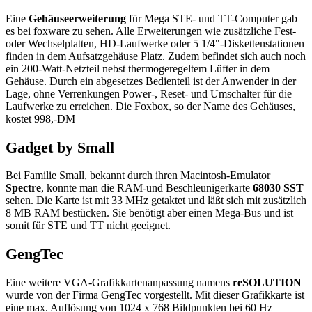
Eine
Gehäuseerweiterung
für Mega STE- und TT-Computer gab
es bei foxware zu sehen. Alle Erweiterungen wie zusätzliche Fest-
oder Wechselplatten, HD-Laufwerke oder 5 1/4"-Diskettenstationen
finden in dem Aufsatzgehäuse Platz. Zudem befindet sich auch noch
ein 200-Watt-Netzteil nebst thermogeregeltem Lüfter in dem
Gehäuse. Durch ein abgesetzes Bedienteil ist der Anwender in der
Lage, ohne Verrenkungen Power-, Reset- und Umschalter für die
Laufwerke zu erreichen. Die Foxbox, so der Name des Gehäuses,
kostet 998,-DM
Gadget by Small
Bei Familie Small, bekannt durch ihren Macintosh-Emulator
Spectre
, konnte man die RAM-und Beschleunigerkarte
68030 SST
sehen. Die Karte ist mit 33 MHz getaktet und läßt sich mit zusätzlich
8 MB RAM bestücken. Sie benötigt aber einen Mega-Bus und ist
somit für STE und TT nicht geeignet.
GengTec
Eine weitere VGA-Grafikkartenanpassung namens
reSOLUTION
wurde von der Firma GengTec vorgestellt. Mit dieser Grafikkarte ist
eine max. Auflösung von 1024 x 768 Bildpunkten bei 60 Hz