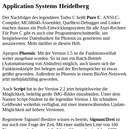
Application Systems Heidelberg
Der Nachfolger des legendären Turbo C heißt
Pure C
. ANSI-C-
Compiler, MC68040-Assembler, Quelltext-Debugger und Linker
machen daraus ein Profi-Entwicklungssystem für alle Atari-Rechner.
Für Pure C gibt es auch eine Programmierschnittstelle, um
beispielsweise Datenbanken für Phoenix zu generieren und
auszuwerten. Mehr darüber in diesem Heft.
Apropos
Phoenix
: Mit der Version 1.5 ist die Funktionsvielfalt
weiter ausgebaut worden. So ist nun ein Batch-Betrieb
(Automatisierung von Abläufen) möglich, auch lassen sich die
Funktionsknöpfe frei belegen und der Rechenspeicher ist etwas
größer geworden. Außerdem ist Phoenix in einem BioNet-Netzwerk
jetzt mehrplatzfähig geworden.
Auch
Script
hat in der Version 2.2 jetzt beispielsweise die
Möglichkeit, beliebig große IMG-Bilder einzubinden. Unter dem
Namen Script-Student ist die legendäre Version 1 für schmälere
Geldbeutel weiterhin verfügbar, mit einer immerwährenden Update-
Möglichkeit auf höhere Versionen.
Registrierte Signum!-Besitzer wissen es bereits,
Signum!Drei
ist
nur noch eine Frage der Zeit. Mit einer stattlichen Liste von 160