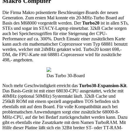
Makro Computer
Die Firma Makro präsentierte Beschleuniger-Boards der neuen
Generation. Zum ersten Mal konnte ein 20-MHz-Turbo Board auf
Basis des M68000 vorgestellt werden. Der
Turbo20
ist in allen STs,
STEs und sogar im STACY-Laptop einsetzbar. 32kB Cache sorgen
auch bei Speicherzugriffen für eine Steigerung der CPU-
Performance auf ca. 300%. Durch Einsatz einer zusätzlichen Karte
kann auch ein mathematischer Coprozessor vom Typ 68881 benutzt
werden, welcher mit 24MHz getaktet wird. Turbo20 kostet 698,-
DM, die FPU-Karte mit 68881-Coprozessor wird für zusätzliche
498,- angeboten.
Das Turbo 30-Board
Noch mehr Geschwindigkeit erreicht das
Turbo30-Expansion-Kit
.
Das Basis-Gerät ist mit einer 68030-CPU ausgestattet, welche mit
40MHz (optional 50MHz) Systemtakt läuft. 32kB Cache und
256kB ROM mit einem speziell angepaßten TOS befinden sich
ebenfalls mit auf dem Board. Für volle Kompatibilität auch bei
problematischen Anwendungen sorgt eine zusätzliche 68000-8-
MHz-CPU, auf die bei Bedarf zurückgeschaltet werden kann. Dazu
gibt es ebenfalls eine Zusatzkarte mit dem Namen TurboRAM. Mit
Hilfe dieser Platine läßt sich ein 32Bit breiter ST- oder TT-RAM-