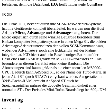
feststellen, denn die Datenbank
IDA
heißt mittlerweile
ComBase
.
ICD
Die Firma ICD, bekannt durch ihre SCSI-Host-Adapter-Systeme,
hat ihre Geräteserie komplett überarbeitet. Es werden nun die Host-
Adapter
Micro, Advantage
und
Advantage+
angeboten. Der
Micro eignet sich durch seine winzige Baugröße besonders zum
Einbau kompletter Festplattensysteme in einen Mega ST, die beiden
Advantage-Adapter unterstützen den vollen SCSI-Kommandosatz,
wobei der Advantage-i- noch eine Echtzeituhr auf der Platine
integriert hat. ICD bietet auch ein Beschleuniger-Board auf der
Basis eines mit 16 MHz getakteten M680000-Prozessors an. Das
besondere an diesem Gerät ist seine kleine Bauform. Die
Abmessungen sind kaum größer als die einer normalen M68000-
CPU. Dadurch kann AdSpeed ST, so der Name der Turbo-Karte, in
jeden Atari ST (auch STACY) eingebaut werden. Ausgestattet mit
32kB-Cache-RAM, erreicht AdSpeed ST auch bei
Speicherzugriffen nahezu die doppelte Geschwindigkeit eines
normalen STs. Der Preis des Mini-Turbo-Boards liegt bei 699,- DM
invent ag