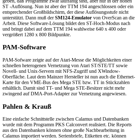
geben, daß Programme zwar lauffähig sind, aber nur in der hohen
ST -Auflösung. Nun ist aber der TTM 194 angeschlossen oder ein
entsprechender Großbildschirm, der diese Auflösungsstufe nicht
unterstützt. Dann muß der
SM124-Emulator
von OverScan an die
Arbeit. Diese Software-Lösung bildet den ST-Hoch-Modus nach
und bringt dabei auf dem TTM 194 wahlweise 640 x 400 oder
vergrößert 1280 x 800 Bildpunkte.
PAM-Software
PAM-Sofware zeigte auf der Atari-Messe die Möglichkeiten einer
schnellen heterogenen Vernetzung von Atari ST/STE/TT sowie
Novell- und Unix-Servem mit NFS-Zugriff und XWindow-
Oberfläche. Laut dem Mainzer Hersteller ist nun auch die Ethernet-
Karte für den VME-Bus des Mega STE bzw. TT in Stückzahlen
erhältlich. Damit sind TT- und Mega STE-Besitzer nicht mehr
zwingend auf DMA-Port-Adapter zur Vernetzung angewiesen.
Pahlen & Krauß
Eine einfache Schnittstelle zwischen Calamus und Datenbanken
wurde mit dem Programm PKS Calconvert realisiert. Die Reports
aus den Datenbanken können ohne große Nachbearbeitung in
Calamus importiert werden. Serienbriefe, Etiketten etc. können