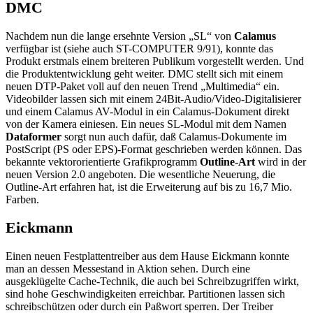
DMC
Nachdem nun die lange ersehnte Version „SL“ von
Calamus
verfügbar ist (siehe auch ST-COMPUTER 9/91), konnte das
Produkt erstmals einem breiteren Publikum vorgestellt werden. Und
die Produktentwicklung geht weiter. DMC stellt sich mit einem
neuen DTP-Paket voll auf den neuen Trend „Multimedia“ ein.
Videobilder lassen sich mit einem 24Bit-Audio/Video-Digitalisierer
und einem Calamus AV-Modul in ein Calamus-Dokument direkt
von der Kamera einiesen. Ein neues SL-Modul mit dem Namen
Dataformer
sorgt nun auch dafür, daß Calamus-Dokumente im
PostScript (PS oder EPS)-Format geschrieben werden können. Das
bekannte vektororientierte Grafikprogramm
Outline-Art
wird in der
neuen Version 2.0 angeboten. Die wesentliche Neuerung, die
Outline-Art erfahren hat, ist die Erweiterung auf bis zu 16,7 Mio.
Farben.
Eickmann
Einen neuen Festplattentreiber aus dem Hause Eickmann konnte
man an dessen Messestand in Aktion sehen. Durch eine
ausgeklügelte Cache-Technik, die auch bei Schreibzugriffen wirkt,
sind hohe Geschwindigkeiten erreichbar. Partitionen lassen sich
schreibschützen oder durch ein Paßwort sperren. Der Treiber