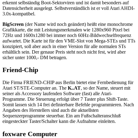
erkennt selbständig Boot-Sektorviren und ist damit besonders auf
Datensicherheit ausgelegt. Selbstverständlich ist er voll Atari AHDI-
3.0x-kompatibel.
BigScreen
(der Name wird noch geändert) heißt eine monochrome
Grafikkarte, die mit Leistungsmerkmalen wie 1280x960 Pixel bei
72Hz und 1600x1280 bei immer noch 60Hz-Bildwechselfrequenz
aufwartet. Die Karte ist für den VME-Slot von Mega-STEs und TTs
konzipiert, soll aber auch in einer Version für alle normalen STs
erhältlich sein. Der genaue Preis steht noch nicht fest, wird aber
sicher unter 1000,- DM betragen.
Friend-Chip
Die Firma FRIEND-CHIP aus Berlin bietet eine Fernbedienung für
Atari ST/STE-Computer an. The
K..AT
, so der Name, steuert mit
seiner als Accessory laufenden Software (fast) alle Atari-
Programme. Die Steuerung erfolgt über 7 Taster plus Shift-Taste.
Somit lassen sich 14 frei definierbare Befehle programmieren. Nach
Angaben des Herstellers sind auch die aktuellsten
Sequenzerprogramme steuerbar. Ein am Fußschalteranschluß
eingesteckter Taster/Schalter kann die Aufnahme einleiten.
foxware Computer