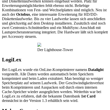
und Diskettenlaufwerken können eingebaut werden. Platz für
Erweiterungsmöglichkeiten fehlt ebenso nicht. Beliebige
Kombinationen von Fest- und Wechselplatten sind möglich. Neu ist
auch der
Octobus
, eine interessante Erweiterung für HD/DD-
Diskettenlaufwerke. Bis zu vier Laufwerke lassen sich anschließen
und gleichzeitig auf dem Desktop installieren. Zusätzlich sind noch
zwei Centronics-Schnittstellen und ein MultiSync-Anschluß mit
Lautsprecheransteuerung integriert. Die Hardware läßt sich komplett
per Accessory steuern.
Der Lighthouse-Tower
LogiLex
Bei LogiLex wurde ein OnLine-Komprimierer namens
Datalight
vorgestellt. Alle Daten werden automatisch beim Speichern
komprimiert und beim Laden extrahiert. Man benötigt so weniger
Speicherplatz auf seinem Laufwerk. Der Geschwindigkeitsverlust
beim Komprimieren und Auspacken soll durch einen internen
Cache-Speicher wieder ausgeglichen werden. Weiterhin war bei
LogiLex zu erfahren, daß die bekannte Datenbank
1st Card
demnächst in der Version 1.3 erhältlich sein wird.