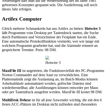
Neuerungen darf man auf die Weiterführung des im Jahre 1985
geborenen Konzeptes gespannt sein. Die Auslieferung soll noch
dieses Jahr erfolgen.
Artifex Computer
Gleich mehrere Schmankerln hat uns Artifex zu bieten:
Hotwire 3
läßt Programme vom Desktop per Tastendruck starten, die Suche
durch Partitionen und Verzeichnisse der Festplatte hat ein Ende.
Eine automatische Protokollfunktion vermerkt, wer wie lange mit
welchem Programm gearbeitet hat, und die Alarmuhr erinnert an
gespeicherte Termine. Preis: 98 DM.
Hotwire 3
MaxiFile III
ist angetreten, die Funktionsvielfalt des PC-Programms
Norton Commander auf dem Atari zu verwirklichen. Eine
Plattenstatistik zeigt die Auslastung an, im Batch-Modus können
Arbeitsabläufe automatisiert werden, gelöschte Dateien sind
wiederherstellbar, alle Ausführungen können entweder per Maus
oder per Tastendruck ausgelöst werden. MaxiFile III kostet 98 DM.
MultiDesk Deluxe
ist für all jene Anwender wichtig, die mit den 6
freien ACC-Plätzen im Desktop nicht zufrieden sind (besonders