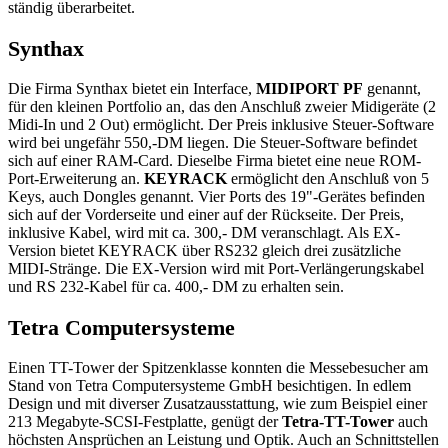
ständig überarbeitet.
Synthax
Die Firma Synthax bietet ein Interface,
MIDIPORT PF
genannt,
für den kleinen Portfolio an, das den Anschluß zweier Midigeräte (2
Midi-In und 2 Out) ermöglicht. Der Preis inklusive Steuer-Software
wird bei ungefähr 550,-DM liegen. Die Steuer-Software befindet
sich auf einer RAM-Card. Dieselbe Firma bietet eine neue ROM-
Port-Erweiterung an.
KEYRACK
ermöglicht den Anschluß von 5
Keys, auch Dongles genannt. Vier Ports des 19"-Gerätes befinden
sich auf der Vorderseite und einer auf der Rückseite. Der Preis,
inklusive Kabel, wird mit ca. 300,- DM veranschlagt. Als EX-
Version bietet KEYRACK über RS232 gleich drei zusätzliche
MIDI-Stränge. Die EX-Version wird mit Port-Verlängerungskabel
und RS 232-Kabel für ca. 400,- DM zu erhalten sein.
Tetra Computersysteme
Einen TT-Tower der Spitzenklasse konnten die Messebesucher am
Stand von Tetra Computersysteme GmbH besichtigen. In edlem
Design und mit diverser Zusatzausstattung, wie zum Beispiel einer
213 Megabyte-SCSI-Festplatte, genügt der
Tetra-TT-Tower
auch
höchsten Ansprüchen an Leistung und Optik. Auch an Schnittstellen