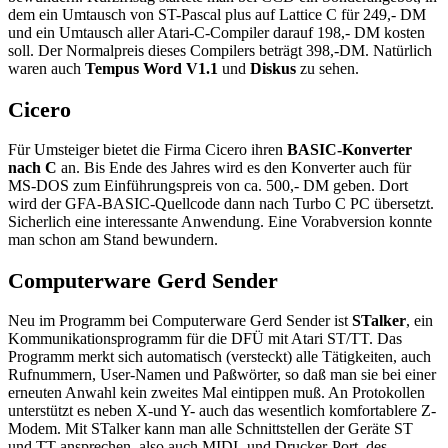
dem ein Umtausch von ST-Pascal plus auf Lattice C für 249,- DM
und ein Umtausch aller Atari-C-Compiler darauf 198,- DM kosten
soll. Der Normalpreis dieses Compilers beträgt 398,-DM. Natürlich
waren auch
Tempus Word V1.1
und
Diskus
zu sehen.
Cicero
Für Umsteiger bietet die Firma Cicero ihren
BASIC-Konverter
nach C
an. Bis Ende des Jahres wird es den Konverter auch für
MS-DOS zum Einführungspreis von ca. 500,- DM geben. Dort
wird der GFA-BASIC-Quellcode dann nach Turbo C PC übersetzt.
Sicherlich eine interessante Anwendung. Eine Vorabversion konnte
man schon am Stand bewundern.
Computerware Gerd Sender
Neu im Programm bei Computerware Gerd Sender ist
STalker
, ein
Kommunikationsprogramm für die DFÜ mit Atari ST/TT. Das
Programm merkt sich automatisch (versteckt) alle Tätigkeiten, auch
Rufnummern, User-Namen und Paßwörter, so daß man sie bei einer
erneuten Anwahl kein zweites Mal eintippen muß. An Protokollen
unterstützt es neben X-und Y- auch das wesentlich komfortablere Z-
Modem. Mit STalker kann man alle Schnittstellen der Geräte ST
und TT ansprechen, also auch MIDI- und Drucker-Port, des