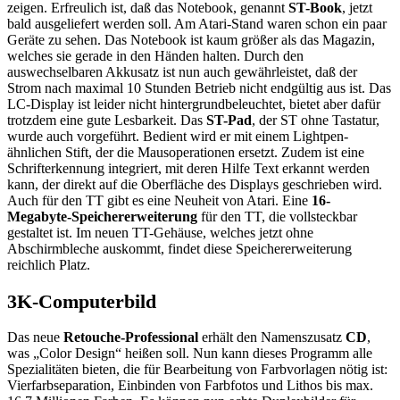
zeigen. Erfreulich ist, daß das Notebook, genannt
ST-Book
, jetzt
bald ausgeliefert werden soll. Am Atari-Stand waren schon ein paar
Geräte zu sehen. Das Notebook ist kaum größer als das Magazin,
welches sie gerade in den Händen halten. Durch den
auswechselbaren Akkusatz ist nun auch gewährleistet, daß der
Strom nach maximal 10 Stunden Betrieb nicht endgültig aus ist. Das
LC-Display ist leider nicht hintergrundbeleuchtet, bietet aber dafür
trotzdem eine gute Lesbarkeit. Das
ST-Pad
, der ST ohne Tastatur,
wurde auch vorgeführt. Bedient wird er mit einem Lightpen-
ähnlichen Stift, der die Mausoperationen ersetzt. Zudem ist eine
Schrifterkennung integriert, mit deren Hilfe Text erkannt werden
kann, der direkt auf die Oberfläche des Displays geschrieben wird.
Auch für den TT gibt es eine Neuheit von Atari. Eine
16-
Megabyte-Speichererweiterung
für den TT, die vollsteckbar
gestaltet ist. Im neuen TT-Gehäuse, welches jetzt ohne
Abschirmbleche auskommt, findet diese Speichererweiterung
reichlich Platz.
3K-Computerbild
Das neue
Retouche-Professional
erhält den Namenszusatz
CD
,
was „Color Design“ heißen soll. Nun kann dieses Programm alle
Spezialitäten bieten, die für Bearbeitung von Farbvorlagen nötig ist:
Vierfarbseparation, Einbinden von Farbfotos und Lithos bis max.