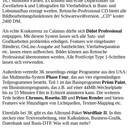
16,7 Millionen Farben. Es können nun echte Duplexbilder für
Zweifarben-k und Lithografien für Vierfarbdruck in Bunt- und
Lnbuntaufbau erzeugt werden. Retouche-Professional CD bietet alle
Bildbearbeitungsfunktionen der Schwarzweißversion. „CD“ kostet
2400 DM.
Als echte Konkurrenz zu Calamus dürfte sich
Didot Professional
entpuppen. Mit diesem System lassen sich alle Satz- und
Grafikarbeiten problemlos erledigen. Features wie eingebauter
Blindtext, OnLine-Ausgabe auf Satzbelichter, Vierfarbseparation
etc. lassen einen aufhorchen. Bilder können aus Retouche
Professional übernommen werden. Alle PostScript Type 1-Schriften
lassen sich verwenden.
Außerdem vertreibt 3K neuerdings einige Programme aus den USA:
das Multimedia-System
Phase Four
, das aus vier eigenständigen
Teilprogrammen besteht. Teil 1 ist das Basisprogramm
Prism Paint
,
ein Illustrationsprogramm, das z.B. auf einer 44MB-Wechselplatte
bis zu 55 Minuten Film in Echtzeit animieren kann. Die weiteren
Teile heißen
Chronos, Rosetta-3D
und
Prism Render
und bieten
Features wie Hinzufügen von Lichtquellen, Texture-Mapping etc.
Ebenfalls bei 3K gibt es das Allround-Paket
Wordflair II
. In ihm
stecken eine Textverarbeitung, eine Kalkulation, Business-Grafik,
Datenbank und Basis-DTP. Was will man mehr?