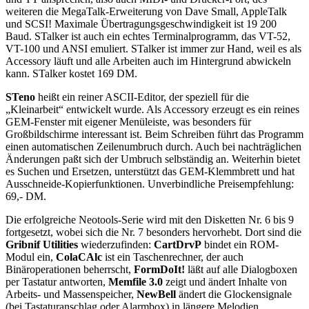
weiteren die MegaTalk-Erweiterung von Dave Small, AppleTalk
und SCSI! Maximale Übertragungsgeschwindigkeit ist 19 200
Baud. STalker ist auch ein echtes Terminalprogramm, das VT-52,
VT-100 und ANSI emuliert. STalker ist immer zur Hand, weil es als
Accessory läuft und alle Arbeiten auch im Hintergrund abwickeln
kann. STalker kostet 169 DM.
STeno
heißt ein reiner ASCII-Editor, der speziell für die
„Kleinarbeit“ entwickelt wurde. Als Accessory erzeugt es ein reines
GEM-Fenster mit eigener Menüleiste, was besonders für
Großbildschirme interessant ist. Beim Schreiben führt das Programm
einen automatischen Zeilenumbruch durch. Auch bei nachträglichen
Änderungen paßt sich der Umbruch selbständig an. Weiterhin bietet
es Suchen und Ersetzen, unterstützt das GEM-Klemmbrett und hat
Ausschneide-Kopierfunktionen. Unverbindliche Preisempfehlung:
69,- DM.
Die erfolgreiche Neotools-Serie wird mit den Disketten Nr. 6 bis 9
fortgesetzt, wobei sich die Nr. 7 besonders hervorhebt. Dort sind die
Gribnif Utilities
wiederzufinden:
CartDrvP
bindet ein ROM-
Modul ein,
ColaCAlc
ist ein Taschenrechner, der auch
Binäroperationen beherrscht,
FormDoIt!
läßt auf alle Dialogboxen
per Tastatur antworten,
Memfile 3.0
zeigt und ändert Inhalte von
Arbeits- und Massenspeicher,
NewBell
ändert die Glockensignale
(bei Tastaturanschlag oder Alarmbox) in längere Melodien,