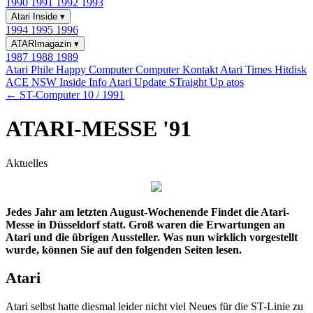
1990
1991
1992
1993
Atari Inside
▾
1994
1995
1996
ATARImagazin
▾
1987
1988
1989
Atari Phile
Happy Computer
Computer Kontakt
Atari Times
Hitdisk
ACE NSW Inside Info
Atari Update
STraight Up
atos
← ST-Computer 10 / 1991
ATARI-MESSE '91
Aktuelles
Jedes Jahr am letzten August-Wochenende Findet die Atari-
Messe in Düsseldorf statt. Groß waren die Erwartungen an
Atari und die übrigen Aussteller. Was nun wirklich vorgestellt
wurde, können Sie auf den folgenden Seiten lesen.
Atari
Atari selbst hatte diesmal leider nicht viel Neues für die ST-Linie zu