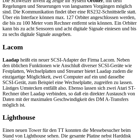
Die Schweizer invent ag zeigte ihr System
Orbiter
, mit dem
Regelungen und Steuerungen von langsamen Vorgängen möglich
sind. Die Kommunikation findet über eine RS232-Schnittstelle statt.
Über ein Interface können max. 127 Orbiter angeschlossen werden,
die bis zu 100 Meter vom Rechner entfernt sein können. Ein Orbiter
kann bis zu acht Sensoren und acht digitale Signale einiesen und bis
zu sechs digitale Signale ausgeben.
Lacom
Laadap
heißt ein neuer SCSI-Adapter der Firma Lacom. Neben
den üblichen Funktionen wie Anschluß diverser SCSI-Geräte wie
Festplatten, Wechselplatten und Streamer bietet Laadap zudem die
einzigartige Möglichkeit, zwei Computer auf ein und dasselbe
SCSI-Gerät, zum Beispiel eine Wechselplatte, zugreifen zu lassen.
Lästiges Umstecken entfällt also. Ebenso lassen sich zwei Atari ST-
Rechner über Laadap verbinden, so daß ein direkter Austausch von
Daten mit der maximalen Geschwindigkeit des DM A-Transfers
möglich ist.
Lighthouse
Einen neuen Tower für den TT konnten die Messebesucher beim
Stand von Lighthouse sehen. Die gesamte Platine nebst Harddisk