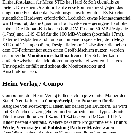
Einbaufestplatten für Mega STEs hat Hard & Soft ebenfalls zu
bieten. Die neuen Quantum-Laufwerke können direkt gegen das
eingebaute Festplattenlaufwerk ausgetauscht werden. Es ist keine
zusätzliche Hardware erforderlich. Lediglich etwas Montagematerial
wird benötigt, da die Quantum-Laufwerke eine geringere Bauhöhe
haben. Die Einbau-Kits kosten 898,-DM für eine 50 MB-Festplatte
(17ms) und 1249,-DM für die 100 MB-Version (ebenfalls 17ms).
Externe Festplatten sind nun auch in einem speziellen, dem Mega
STE und TT angepaßten, Design lieferbar. TT-Besitzer, die neben
dem TT-Farbmonitor auch einen Großbildschirm nutzen, werden
sich über die
Monitorumschaltbox
freuen. Per Schalter kann
einfach zwischen den Monitoren umgeschaltet werden. Lästiges
Umstöpseln entfällt und schont die Monitorstecker und
Anschlußbuchsen.
Heim Verlag / Compo
Compo und der Heim-Verlag teilten sich in gewohnter Manier den
Stand. Neu ist hier u.a
CompoScript
, ein Programm für die
Ausgabe von PostScript-Dateien auf beliebigen Druckern. Es wird
mit 35 Zeichensätzen geliefert und verarbeitet auch Type-1-Fonts.
Die Umwandlung von PS-und EPS-Dateien in IMG-und TIFF-
Bilder besteht ebenfalls. Weitere bekannte Programme wie
That 's
Write
,
Vernissage
und
Publishing Partner Master
waren
ebenfalls zu sehen. Auch eine Namenswandlung konnte man