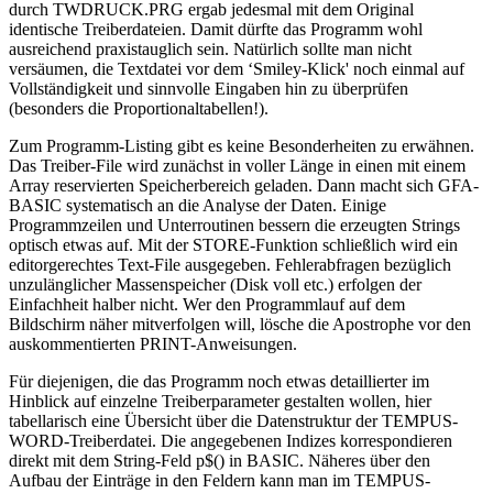
durch TWDRUCK.PRG ergab jedesmal mit dem Original
identische Treiberdateien. Damit dürfte das Programm wohl
ausreichend praxistauglich sein. Natürlich sollte man nicht
versäumen, die Textdatei vor dem ‘Smiley-Klick' noch einmal auf
Vollständigkeit und sinnvolle Eingaben hin zu überprüfen
(besonders die Proportionaltabellen!).
Zum Programm-Listing gibt es keine Besonderheiten zu erwähnen.
Das Treiber-File wird zunächst in voller Länge in einen mit einem
Array reservierten Speicherbereich geladen. Dann macht sich GFA-
BASIC systematisch an die Analyse der Daten. Einige
Programmzeilen und Unterroutinen bessern die erzeugten Strings
optisch etwas auf. Mit der STORE-Funktion schließlich wird ein
editorgerechtes Text-File ausgegeben. Fehlerabfragen bezüglich
unzulänglicher Massenspeicher (Disk voll etc.) erfolgen der
Einfachheit halber nicht. Wer den Programmlauf auf dem
Bildschirm näher mitverfolgen will, lösche die Apostrophe vor den
auskommentierten PRINT-Anweisungen.
Für diejenigen, die das Programm noch etwas detaillierter im
Hinblick auf einzelne Treiberparameter gestalten wollen, hier
tabellarisch eine Übersicht über die Datenstruktur der TEMPUS-
WORD-Treiberdatei. Die angegebenen Indizes korrespondieren
direkt mit dem String-Feld p$() in BASIC. Näheres über den
Aufbau der Einträge in den Feldern kann man im TEMPUS-