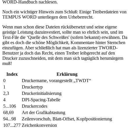
WORD-Handbuch nachlesen.
Noch ein wichtiger Hinweis zum Schluß: Einige Treiberdateien von
TEMPUS WORD unterliegen dem Urheberrecht.
Wenn man schon diese Dateien rückübersetzt und seine eigene
geistige Leistung dazuinvestiert, sollte man so ehrlich sein, und im
Text-File die ‘Quelle des Schweißes' (sofern bekannt) erwähnen. Da
gibt es doch die schöne Möglichkeit, Kommentare hinter Sternchen
einzufügen. Aber schließlich hat man als lizenzierter TWORD-
Benutzer ja doch das Recht, einen Treiber leibgerecht auf den
Drucker zuzuschneiden, mit dem man sich tagtäglich herumärgern
muß!
Index
Erklärung
0
Druckername, vorangestellt „TWDT“
1
Druckertyp
2,3
Druckerinitialisierung
4
DPI-Spacing-Tabelle
5...106
Druckercodes
68,69
Art der Grafikabtastung
94...98
Zeilenvorschub, Blatt-Offset, Kopfpositionierung
107...277
Zeichenkonversion