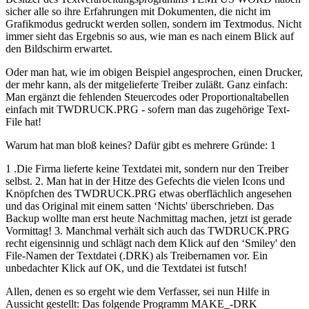
sicher alle so ihre Erfahrungen mit Dokumenten, die nicht im
Grafikmodus gedruckt werden sollen, sondern im Textmodus. Nicht
immer sieht das Ergebnis so aus, wie man es nach einem Blick auf
den Bildschirm erwartet.
Oder man hat, wie im obigen Beispiel angesprochen, einen Drucker,
der mehr kann, als der mitgelieferte Treiber zuläßt. Ganz einfach:
Man ergänzt die fehlenden Steuercodes oder Proportionaltabellen
einfach mit TWDRUCK.PRG - sofern man das zugehörige Text-
File hat!
Warum hat man bloß keines? Dafür gibt es mehrere Gründe: 1
1 .Die Firma lieferte keine Textdatei mit, sondern nur den Treiber
selbst. 2. Man hat in der Hitze des Gefechts die vielen Icons und
Knöpfchen des TWDRUCK.PRG etwas oberflächlich angesehen
und das Original mit einem satten ‘Nichts' überschrieben. Das
Backup wollte man erst heute Nachmittag machen, jetzt ist gerade
Vormittag! 3. Manchmal verhält sich auch das TWDRUCK.PRG
recht eigensinnig und schlägt nach dem Klick auf den ‘Smiley' den
File-Namen der Textdatei (.DRK) als Treibernamen vor. Ein
unbedachter Klick auf OK, und die Textdatei ist futsch!
Allen, denen es so ergeht wie dem Verfasser, sei nun Hilfe in
Aussicht gestellt: Das folgende Programm MAKE_-DRK