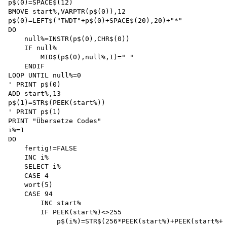
p$(0)=SPACE$(12)

BMOVE start%,VARPTR(p$(0)),12

p$(0)=LEFT$("TWDT"+p$(0)+SPACE$(20),20)+"*"

DO

    null%=INSTR(p$(0),CHR$(0))

    IF null%

        MID$(p$(0),null%,1)=" "

    ENDIF 

LOOP UNTIL null%=0 

' PRINT p$(0)

ADD start%,13

p$(1)=STR$(PEEK(start%))

' PRINT p$(1)

PRINT "Übersetze Codes"

i%=1

DO

    fertig!=FALSE 

    INC i%

    SELECT i%

    CASE 4 

    wort(5)

    CASE 94

        INC start%

        IF PEEK(start%)<>255

            p$(i%)=STR$(256*PEEK(start%)+PEEK(start%+l