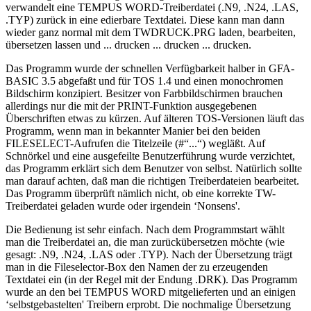
verwandelt eine TEMPUS WORD-Treiberdatei (.N9, .N24, .LAS,
.TYP) zurück in eine edierbare Textdatei. Diese kann man dann
wieder ganz normal mit dem TWDRUCK.PRG laden, bearbeiten,
übersetzen lassen und ... drucken ... drucken ... drucken.
Das Programm wurde der schnellen Verfügbarkeit halber in GFA-
BASIC 3.5 abgefaßt und für TOS 1.4 und einen monochromen
Bildschirm konzipiert. Besitzer von Farbbildschirmen brauchen
allerdings nur die mit der PRINT-Funktion ausgegebenen
Überschriften etwas zu kürzen. Auf älteren TOS-Versionen läuft das
Programm, wenn man in bekannter Manier bei den beiden
FILESELECT-Aufrufen die Titelzeile (#“...“) wegläßt. Auf
Schnörkel und eine ausgefeilte Benutzerführung wurde verzichtet,
das Programm erklärt sich dem Benutzer von selbst. Natürlich sollte
man darauf achten, daß man die richtigen Treiberdateien bearbeitet.
Das Programm überprüft nämlich nicht, ob eine korrekte TW-
Treiberdatei geladen wurde oder irgendein ‘Nonsens'.
Die Bedienung ist sehr einfach. Nach dem Programmstart wählt
man die Treiberdatei an, die man zurückübersetzen möchte (wie
gesagt: .N9, .N24, .LAS oder .TYP). Nach der Übersetzung trägt
man in die Fileselector-Box den Namen der zu erzeugenden
Textdatei ein (in der Regel mit der Endung .DRK). Das Programm
wurde an den bei TEMPUS WORD mitgelieferten und an einigen
‘selbstgebastelten' Treibern erprobt. Die nochmalige Übersetzung