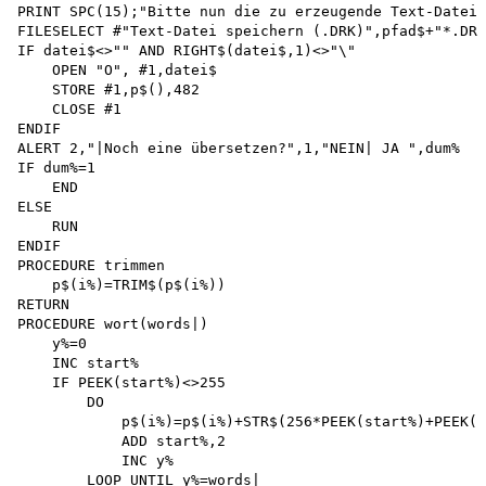
PRINT SPC(15);"Bitte nun die zu erzeugende Text-Datei 
FILESELECT #"Text-Datei speichern (.DRK)",pfad$+"*.DRK
IF datei$<>"" AND RIGHT$(datei$,1)<>"\" 

    OPEN "O", #1,datei$

    STORE #1,p$(),482 

    CLOSE #1 

ENDIF

ALERT 2,"|Noch eine übersetzen?",1,"NEIN| JA ",dum%

IF dum%=1 

    END 

ELSE 

    RUN 

ENDIF

PROCEDURE trimmen

    p$(i%)=TRIM$(p$(i%))

RETURN

PROCEDURE wort(words|) 

    y%=0

    INC start%

    IF PEEK(start%)<>255 

        DO

            p$(i%)=p$(i%)+STR$(256*PEEK(start%)+PEEK(s
            ADD start%,2 

            INC y%

        LOOP UNTIL y%=words| 
