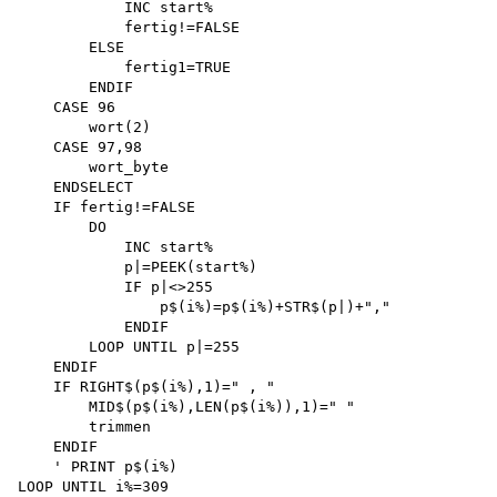
            INC start% 

            fertig!=FALSE 

        ELSE

            fertig1=TRUE 

        ENDIF 

    CASE 96 

        wort(2)

    CASE 97,98 

        wort_byte 

    ENDSELECT 

    IF fertig!=FALSE 

        DO

            INC start% 

            p|=PEEK(start%)

            IF p|<>255

                p$(i%)=p$(i%)+STR$(p|)+","

            ENDIF 

        LOOP UNTIL p|=255 

    ENDIF

    IF RIGHT$(p$(i%),1)=" , "

        MID$(p$(i%),LEN(p$(i%)),1)=" " 

        trimmen 

    ENDIF

    ' PRINT p$(i%)

LOOP UNTIL i%=309
