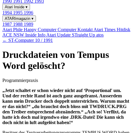
1990
1991
1992
1993
Atari Inside
▾
1994
1995
1996
ATARImagazin
▾
1987
1988
1989
Atari Phile
Happy Computer
Computer Kontakt
Atari Times
Hitdisk
ACE NSW Inside Info
Atari Update
STraight Up
atos
← ST-Computer 10 / 1991
Druckdateien von Tempus
Word gelöscht?
Programmierpraxis
„Jetzt schaltet er schon wieder nicht auf ‘Proportional' um.
Und der rechte Rand ist auch ganz ausgefranst. Ausserdem
kann mein Drucker doch doppelt unterstrichen. Warum macht
er das nicht?“ „du brauchst doch bloss mit TWDRUCK.PRG
den Treiber entsprechend abzuändern.“ „Ach so! Verflixt, da
hatte ich doch mal irgendwo eine .DRK-Datei! Die kann sich
doch nicht in luft aufgelöst haben!“
Besitzer des Textverarbeitungsprogramms TEMPUS WORD haben