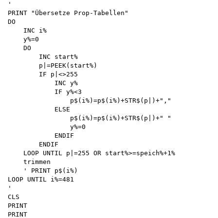
'

PRINT "Übersetze Prop-Tabellen"

DO

    INC i%

    y%=0

    DO

        INC start% 

        p|=PEEK(start%)

        IF p|<>255 

            INC y%

            IF y%<3

                p$(i%)=p$(i%)+STR$(p|)+","

            ELSE

                p$(i%)=p$(i%)+STR$(p|)+" " 

                y%=0 

            ENDIF 

        ENDIF

    LOOP UNTIL p|=255 OR start%>=speich%+1% 

    trimmen 

    ' PRINT p$(i%)

LOOP UNTIL i%=481

'

CLS

PRINT

PRINT
