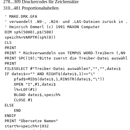
278...309
Druckercodes für Zeichensätze
310...481
Proportionaltabellen
' MAKE.DRK.GFA

' verwandelt .N9-, .N24- und .LAS-Dateien zurück in .D
' Heinrich Emmerl (c) 1991 MAXON Computer

DIM sp%(5000),p$(500) 

speich%=VARPTR(sp%(0))

CLS

PRINT

PRINT " Rückverwandeln von TEMPUS WORD-Treibern (,N9 .
PRINT SPC(19);"Bitte zuerst die Treiber-Datei auswähle
PRINT

FILESELECT #"Treiber-Datei auswählen","","",datei$

IF datei$<>"" AND RIGHT$(datei$,1)<>"\" 

    pfad$=MID$(datei$,1,RINSTR(datei$,"\")) 

    OPEN "I",#1,datei$ 

    l%=LOF(#1)

    BLOAD datei$,speich%

    CLOSE #1 

ELSE 

    END 

ENDIF

PRINT "Übersetze Namen"

start%=speich%+1932 
