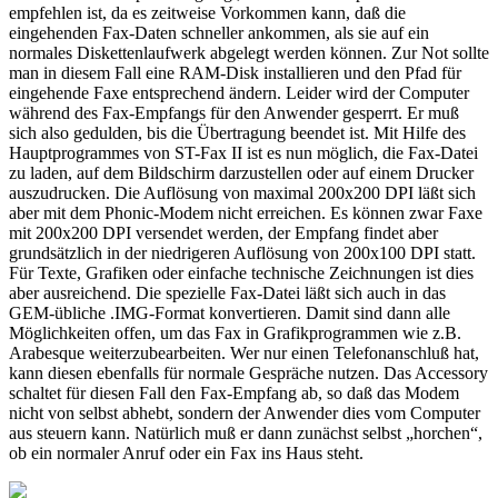
empfehlen ist, da es zeitweise Vorkommen kann, daß die
eingehenden Fax-Daten schneller ankommen, als sie auf ein
normales Diskettenlaufwerk abgelegt werden können. Zur Not sollte
man in diesem Fall eine RAM-Disk installieren und den Pfad für
eingehende Faxe entsprechend ändern. Leider wird der Computer
während des Fax-Empfangs für den Anwender gesperrt. Er muß
sich also gedulden, bis die Übertragung beendet ist. Mit Hilfe des
Hauptprogrammes von ST-Fax II ist es nun möglich, die Fax-Datei
zu laden, auf dem Bildschirm darzustellen oder auf einem Drucker
auszudrucken. Die Auflösung von maximal 200x200 DPI läßt sich
aber mit dem Phonic-Modem nicht erreichen. Es können zwar Faxe
mit 200x200 DPI versendet werden, der Empfang findet aber
grundsätzlich in der niedrigeren Auflösung von 200x100 DPI statt.
Für Texte, Grafiken oder einfache technische Zeichnungen ist dies
aber ausreichend. Die spezielle Fax-Datei läßt sich auch in das
GEM-übliche .IMG-Format konvertieren. Damit sind dann alle
Möglichkeiten offen, um das Fax in Grafikprogrammen wie z.B.
Arabesque weiterzubearbeiten. Wer nur einen Telefonanschluß hat,
kann diesen ebenfalls für normale Gespräche nutzen. Das Accessory
schaltet für diesen Fall den Fax-Empfang ab, so daß das Modem
nicht von selbst abhebt, sondern der Anwender dies vom Computer
aus steuern kann. Natürlich muß er dann zunächst selbst „horchen“,
ob ein normaler Anruf oder ein Fax ins Haus steht.