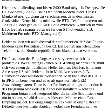
Hierbei sind allerdings nur bis zu 2400 Baud möglich. Der spezielle
BTX-Modus (1200/75 Baud) fehlt dem Modem leider. Dieses
Manko ist aber durchaus zu verschmerzen, da in den meisten
Großstädten Deutschlands mittlerweile BTX-Telefonnummern mit
1200/1200 oder gar 2400/ 2400 Baud existieren. Natürlich ist zum
BTX-Betrieb separate Software für den ST notwendig (z.B.
Multiterm Pro oder BTX-Manager 4.0).
Leider müssen wir auch diesmal darauf hinweisen, daß das Phonic-
Modem keine Postzulassung besitzt. Ein Betrieb am öffentlichen
Telefonnetz der Bundesrepublik Deutschland ist also verboten.
Die Installation des Empfangs-Accessorys erweist sich als
problemlos. Wer allerdings keinen ACC-Eintrag mehr frei hat, muß
sich von einem der nützlichen Helfer trennen. Das Fax-Empfangs-
Accessory läßt sich leider nicht in Multi-Accessories (z.B.
Chameleon oder Multidesk) verwenden. Man kann aber das. ACC
in .PRG umbenennen und es so als ganz normale GEM-
Anwendung starten. Dann ist der Rechner allerdings immer durch
das Programm blockiert! Als Accessory installiert, wacht das
Programm fortan im Hintergrund über die serielle Schnittstelle und
tritt in Aktion, sobald das angeschlossene Modem einen Fax-
Empfang meldet. Ein eingegangenes Fax wird in einer Datei auf
Diskette oder Festplatte abgelegt, wobei eine Festplatte sehr zu