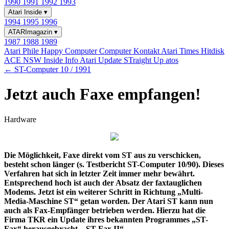
1990
1991
1992
1993
Atari Inside
▾
1994
1995
1996
ATARImagazin
▾
1987
1988
1989
Atari Phile
Happy Computer
Computer Kontakt
Atari Times
Hitdisk
ACE NSW Inside Info
Atari Update
STraight Up
atos
← ST-Computer 10 / 1991
Jetzt auch Faxe empfangen!
Hardware
Die Möglichkeit, Faxe direkt vom ST aus zu verschicken,
besteht schon länger (s. Testbericht ST-Computer 10/90). Dieses
Verfahren hat sich in letzter Zeit immer mehr bewährt.
Entsprechend hoch ist auch der Absatz der faxtauglichen
Modems. Jetzt ist ein weiterer Schritt in Richtung „Multi-
Media-Maschine ST“ getan worden. Der Atari ST kann nun
auch als Fax-Empfänger betrieben werden. Hierzu hat die
Firma TKR ein Update ihres bekannten Programmes „ST-
Fax“ herausgebracht, „ST-Fax II“.