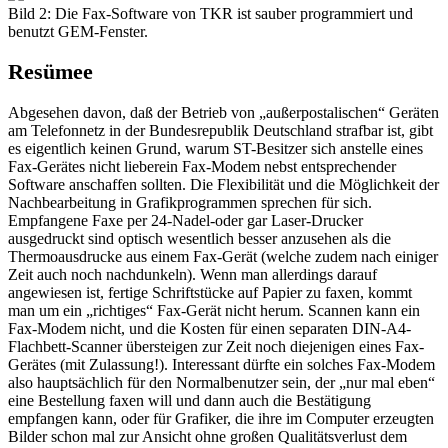
Bild 2: Die Fax-Software von TKR ist sauber programmiert und
benutzt GEM-Fenster.
Resümee
Abgesehen davon, daß der Betrieb von „außerpostalischen“ Geräten
am Telefonnetz in der Bundesrepublik Deutschland strafbar ist, gibt
es eigentlich keinen Grund, warum ST-Besitzer sich anstelle eines
Fax-Gerätes nicht lieberein Fax-Modem nebst entsprechender
Software anschaffen sollten. Die Flexibilität und die Möglichkeit der
Nachbearbeitung in Grafikprogrammen sprechen für sich.
Empfangene Faxe per 24-Nadel-oder gar Laser-Drucker
ausgedruckt sind optisch wesentlich besser anzusehen als die
Thermoausdrucke aus einem Fax-Gerät (welche zudem nach einiger
Zeit auch noch nachdunkeln). Wenn man allerdings darauf
angewiesen ist, fertige Schriftstücke auf Papier zu faxen, kommt
man um ein „richtiges“ Fax-Gerät nicht herum. Scannen kann ein
Fax-Modem nicht, und die Kosten für einen separaten DIN-A4-
Flachbett-Scanner übersteigen zur Zeit noch diejenigen eines Fax-
Gerätes (mit Zulassung!). Interessant dürfte ein solches Fax-Modem
also hauptsächlich für den Normalbenutzer sein, der „nur mal eben“
eine Bestellung faxen will und dann auch die Bestätigung
empfangen kann, oder für Grafiker, die ihre im Computer erzeugten
Bilder schon mal zur Ansicht ohne großen Qualitätsverlust dem