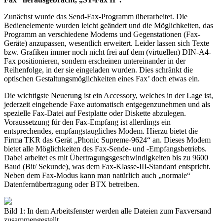
Zunächst wurde das Send-Fax-Programm überarbeitet. Die
Bedienelemente wurden leicht geändert und die Möglichkeiten, das
Programm an verschiedene Modems und Gegenstationen (Fax-
Geräte) anzupassen, wesentlich erweitert. Leider lassen sich Texte
bzw. Grafiken immer noch nicht frei auf dem (virtuellen) DIN-A4-
Fax positionieren, sondern erscheinen untereinander in der
Reihenfolge, in der sie eingeladen wurden. Dies schränkt die
optischen Gestaltungsmöglichkeiten eines Fax’ doch etwas ein.
Die wichtigste Neuerung ist ein Accessory, welches in der Lage ist,
jederzeit eingehende Faxe automatisch entgegenzunehmen und als
spezielle Fax-Datei auf Festplatte oder Diskette abzulegen.
Voraussetzung für den Fax-Empfang ist allerdings ein
entsprechendes, empfangstaugliches Modem. Hierzu bietet die
Firma TKR das Gerät „Phonic Supreme-9624“ an. Dieses Modem
bietet alle Möglichkeiten des Fax-Sende- und -Empfangsbetriebs.
Dabei arbeitet es mit Übertragungsgeschwindigkeiten bis zu 9600
Baud (Bit/ Sekunde), was dem Fax-Klasse-III-Standard entspricht.
Neben dem Fax-Modus kann man natürlich auch „normale“
Datenfernübertragung oder BTX betreiben.
Bild 1: In dem Arbeitsfenster werden alle Dateien zum Faxversand
zusammengestellt.