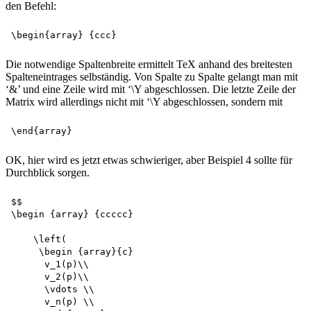
den Befehl:
Die notwendige Spaltenbreite ermittelt TeX anhand des breitesten
Spalteneintrages selbständig. Von Spalte zu Spalte gelangt man mit
‘&’ und eine Zeile wird mit ‘\Y abgeschlossen. Die letzte Zeile der
Matrix wird allerdings nicht mit ‘\Y abgeschlossen, sondern mit
OK, hier wird es jetzt etwas schwieriger, aber Beispiel 4 sollte für
Durchblick sorgen.
$$

\begin {array} {ccccc}

    \left(

     \begin {array}{c} 

      v_1(p)\\ 

      v_2(p)\\

      \vdots \\

      v_n(p) \\
