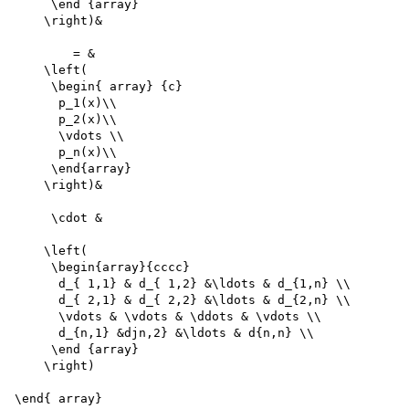
     \end {array}

    \right)&

        = &

    \left(

     \begin{ array} {c}

      p_1(x)\\ 

      p_2(x)\\

      \vdots \\ 

      p_n(x)\\

     \end{array}

    \right)&

     \cdot &

    \left(

     \begin{array}{cccc}

      d_{ 1,1} & d_{ 1,2} &\ldots & d_{1,n} \\ 

      d_{ 2,1} & d_{ 2,2} &\ldots & d_{2,n} \\ 

      \vdots & \vdots & \ddots & \vdots \\ 

      d_{n,1} &djn,2} &\ldots & d{n,n} \\ 

     \end {array}

    \right)

\end{ array}
