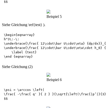
Beispiel 5
Siehe Gleichung \ref{test} ).
\begin{eqnarray} 

h^3\:-\:

\underbrace{\frac{ 12\cdot\bar U\cdot\eta} {dp/dx}}_{ 
\underbrace{\frac{ 12\cdot\bar U\cdot\eta\cdot h_0} {d
    \label {test}

Siehe Gleichung (2)
Beispiel 6
\psi = \arccos \left(

\frac{ -\frac{ q' }{ 2 } }{\sqrt{\left(\frac{|p’|}{3}\