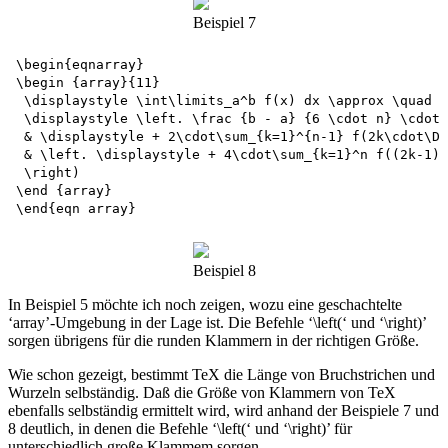
Beispiel 7
\begin{eqnarray}

\begin {array}{11}

 \displaystyle \int\limits_a^b f(x) dx \approx \quad 

 \displaystyle \left. \frac {b - a} {6 \cdot n} \cdot 
 & \displaystyle + 2\cdot\sum_{k=1}^{n-1} f(2k\cdot\De
 & \left. \displaystyle + 4\cdot\sum_{k=1}^n f((2k-1) 
 \right)

\end {array}

Beispiel 8
In Beispiel 5 möchte ich noch zeigen, wozu eine geschachtelte
‘array’-Umgebung in der Lage ist. Die Befehle ‘\left(‘ und ‘\right)’
sorgen übrigens für die runden Klammern in der richtigen Größe.
Wie schon gezeigt, bestimmt TeX die Länge von Bruchstrichen und
Wurzeln selbständig. Daß die Größe von Klammern von TeX
ebenfalls selbständig ermittelt wird, wird anhand der Beispiele 7 und
8 deutlich, in denen die Befehle ‘\left(‘ und ‘\right)’ für
unterschiedlich große Klammem sorgen.