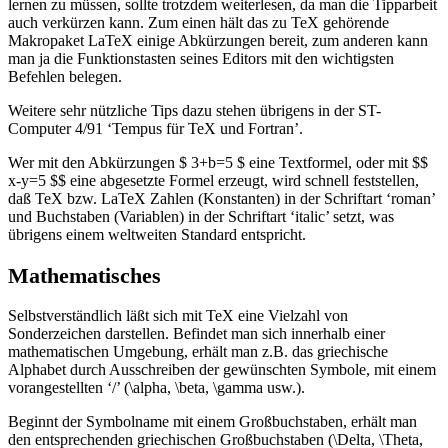
lernen zu müssen, sollte trotzdem weiterlesen, da man die Tipparbeit
auch verkürzen kann. Zum einen hält das zu TeX gehörende
Makropaket LaTeX einige Abkürzungen bereit, zum anderen kann
man ja die Funktionstasten seines Editors mit den wichtigsten
Befehlen belegen.
Weitere sehr nützliche Tips dazu stehen übrigens in der ST-
Computer 4/91 ‘Tempus für TeX und Fortran’.
Wer mit den Abkürzungen $ 3+b=5 $ eine Textformel, oder mit $$
x-y=5 $$ eine abgesetzte Formel erzeugt, wird schnell feststellen,
daß TeX bzw. LaTeX Zahlen (Konstanten) in der Schriftart ‘roman’
und Buchstaben (Variablen) in der Schriftart ‘italic’ setzt, was
übrigens einem weltweiten Standard entspricht.
Mathematisches
Selbstverständlich läßt sich mit TeX eine Vielzahl von
Sonderzeichen darstellen. Befindet man sich innerhalb einer
mathematischen Umgebung, erhält man z.B. das griechische
Alphabet durch Ausschreiben der gewünschten Symbole, mit einem
vorangestellten ‘/’ (\alpha, \beta, \gamma usw.).
Beginnt der Symbolname mit einem Großbuchstaben, erhält man
den entsprechenden griechischen Großbuchstaben (\Delta, \Theta,