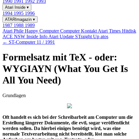
1990
1991
1992
1993
Atari Inside
▾
1994
1995
1996
ATARImagazin
▾
1987
1988
1989
Atari Phile
Happy Computer
Computer Kontakt
Atari Times
Hitdisk
ACE NSW Inside Info
Atari Update
STraight Up
atos
← ST-Computer 11 / 1991
Formelsatz mit TeX - oder:
WYGIAYN (What You Get Is
All You Need)
Grundlagen
Oft handelt es sich bei der Schreibarbeit am Computer um die
Erstellung längerer Dokumente, die evtl, sogar veröffentlicht
werden sollen. Da hierbei einiges benötigt wird, was eine
normale Textverarbeitung nicht bereitstellt, löst man solche