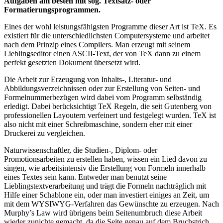
Aufgaben am besten mit sog. Textsatz- oder
Formatierungsprogrammen.
Eines der wohl leistungsfähigsten Programme dieser Art ist TeX. Es
existiert für die unterschiedlichsten Computersysteme und arbeitet
nach dem Prinzip eines Compilers. Man erzeugt mit seinem
Lieblingseditor einen ASCII-Text, der von TeX dann zu einem
perfekt gesetzten Dokument übersetzt wird.
Die Arbeit zur Erzeugung von Inhalts-, Literatur- und
Abbildungsverzeichnissen oder zur Erstellung von Seiten- und
Formelnummerbezügen wird dabei vom Programm selbständig
erledigt. Dabei berücksichtigt TeX Regeln, die seit Gutenberg von
professionellen Layoutern verfeinert und festgelegt wurden. TeX ist
also nicht mit einer Schreibmaschine, sondern eher mit einer
Druckerei zu vergleichen.
Naturwissenschaftler, die Studien-, Diplom- oder
Promotionsarbeiten zu erstellen haben, wissen ein Lied davon zu
singen, wie arbeitsintensiv die Erstellung von Formeln innerhalb
eines Textes sein kann. Entweder man benutzt seine
Lieblingstextverarbeitung und trägt die Formeln nachträglich mit
Hilfe einer Schablone ein, oder man investiert einiges an Zeit, um
mit dem WYSIWYG-Verfahren das Gewünschte zu erzeugen. Nach
Murphy’s Law wird übrigens beim Seitenumbruch diese Arbeit
wieder zunichte gemacht, da die Seite genau auf dem Bruchstrich