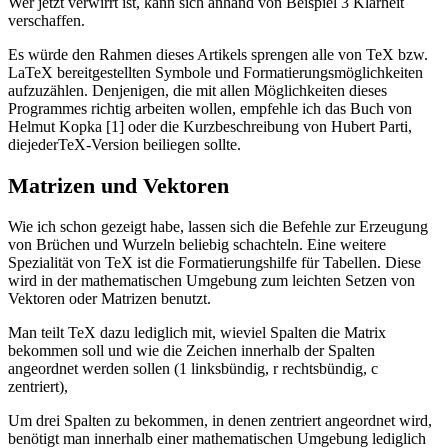
Wer jetzt verwirrt ist, kann sich anhand von Beispiel 3 Klarheit
verschaffen.
Es würde den Rahmen dieses Artikels sprengen alle von TeX bzw.
LaTeX bereitgestellten Symbole und Formatierungsmöglichkeiten
aufzuzählen. Denjenigen, die mit allen Möglichkeiten dieses
Programmes richtig arbeiten wollen, empfehle ich das Buch von
Helmut Kopka [1] oder die Kurzbeschreibung von Hubert Parti,
diejederTeX-Version beiliegen sollte.
Matrizen und Vektoren
Wie ich schon gezeigt habe, lassen sich die Befehle zur Erzeugung
von Brüchen und Wurzeln beliebig schachteln. Eine weitere
Spezialität von TeX ist die Formatierungshilfe für Tabellen. Diese
wird in der mathematischen Umgebung zum leichten Setzen von
Vektoren oder Matrizen benutzt.
Man teilt TeX dazu lediglich mit, wieviel Spalten die Matrix
bekommen soll und wie die Zeichen innerhalb der Spalten
angeordnet werden sollen (1 linksbündig, r rechtsbündig, c
zentriert),
Um drei Spalten zu bekommen, in denen zentriert angeordnet wird,
benötigt man innerhalb einer mathematischen Umgebung lediglich