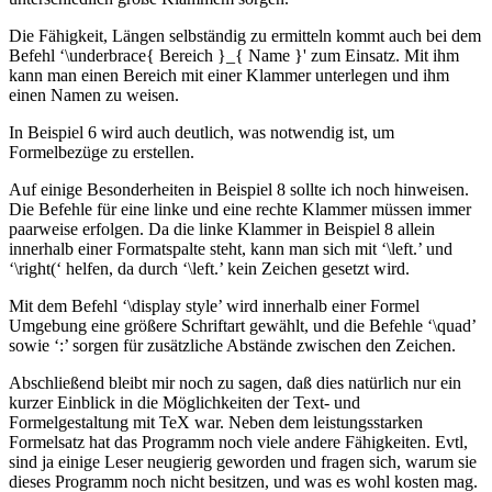
Die Fähigkeit, Längen selbständig zu ermitteln kommt auch bei dem
Befehl ‘\underbrace{ Bereich }_{ Name }' zum Einsatz. Mit ihm
kann man einen Bereich mit einer Klammer unterlegen und ihm
einen Namen zu weisen.
In Beispiel 6 wird auch deutlich, was notwendig ist, um
Formelbezüge zu erstellen.
Auf einige Besonderheiten in Beispiel 8 sollte ich noch hinweisen.
Die Befehle für eine linke und eine rechte Klammer müssen immer
paarweise erfolgen. Da die linke Klammer in Beispiel 8 allein
innerhalb einer Formatspalte steht, kann man sich mit ‘\left.’ und
‘\right(‘ helfen, da durch ‘\left.’ kein Zeichen gesetzt wird.
Mit dem Befehl ‘\display style’ wird innerhalb einer Formel
Umgebung eine größere Schriftart gewählt, und die Befehle ‘\quad’
sowie ‘:’ sorgen für zusätzliche Abstände zwischen den Zeichen.
Abschließend bleibt mir noch zu sagen, daß dies natürlich nur ein
kurzer Einblick in die Möglichkeiten der Text- und
Formelgestaltung mit TeX war. Neben dem leistungsstarken
Formelsatz hat das Programm noch viele andere Fähigkeiten. Evtl,
sind ja einige Leser neugierig geworden und fragen sich, warum sie
dieses Programm noch nicht besitzen, und was es wohl kosten mag.