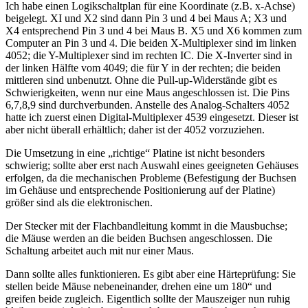
Ich habe einen Logikschaltplan für eine Koordinate (z.B. x-Achse)
beigelegt. XI und X2 sind dann Pin 3 und 4 bei Maus A; X3 und
X4 entsprechend Pin 3 und 4 bei Maus B. X5 und X6 kommen zum
Computer an Pin 3 und 4. Die beiden X-Multiplexer sind im linken
4052; die Y-Multiplexer sind im rechten IC. Die X-Inverter sind in
der linken Hälfte vom 4049; die für Y in der rechten; die beiden
mittleren sind unbenutzt. Ohne die Pull-up-Widerstände gibt es
Schwierigkeiten, wenn nur eine Maus angeschlossen ist. Die Pins
6,7,8,9 sind durchverbunden. Anstelle des Analog-Schalters 4052
hatte ich zuerst einen Digital-Multiplexer 4539 eingesetzt. Dieser ist
aber nicht überall erhältlich; daher ist der 4052 vorzuziehen.
Die Umsetzung in eine „richtige“ Platine ist nicht besonders
schwierig; sollte aber erst nach Auswahl eines geeigneten Gehäuses
erfolgen, da die mechanischen Probleme (Befestigung der Buchsen
im Gehäuse und entsprechende Positionierung auf der Platine)
größer sind als die elektronischen.
Der Stecker mit der Flachbandleitung kommt in die Mausbuchse;
die Mäuse werden an die beiden Buchsen angeschlossen. Die
Schaltung arbeitet auch mit nur einer Maus.
Dann sollte alles funktionieren. Es gibt aber eine Härteprüfung: Sie
stellen beide Mäuse nebeneinander, drehen eine um 180“ und
greifen beide zugleich. Eigentlich sollte der Mauszeiger nun ruhig