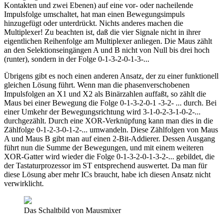
Kontakten und zwei Ebenen) auf eine vor- oder nacheilende
Impulsfolge umschaltet, hat man einen Bewegungsimpuls
hinzugefügt oder unterdrückt. Nichts anderes machen die
Multiplexer! Zu beachten ist, daß die vier Signale nicht in ihrer
eigentlichen Reihenfolge am Multiplexer anliegen. Die Maus zählt
an den Selektionseingängen A und B nicht von Null bis drei hoch
(runter), sondern in der Folge 0-1-3-2-0-1-3-...
Übrigens gibt es noch einen anderen Ansatz, der zu einer funktionell
gleichen Lösung führt. Wenn man die phasenverschobenen
Impulsfolgen an X1 und X2 als Binärzahlen auffaßt, so zählt die
Maus bei einer Bewegung die Folge 0-1-3-2-0-1 -3-2- ... durch. Bei
einer Umkehr der Bewegungsrichtung wird 3-1-0-2-3-1-0-2-...
durchgezählt. Durch eine XOR-Verknüpfung kann man dies in die
Zählfolge 0-1-2-3-0-1-2-... umwandeln. Diese Zählfolgen von Maus
A und Maus B gibt man auf einen 2-Bit-Addierer. Dessen Ausgang
führt nun die Summe der Bewegungen, und mit einem weiteren
XOR-Gatter wird wieder die Folge 0-1-3-2-0-1-3-2-... gebildet, die
der Tastaturprozessor im ST entsprechend auswertet. Da man für
diese Lösung aber mehr ICs braucht, habe ich diesen Ansatz nicht
verwirklicht.
Das Schaltbild von Mausmixer