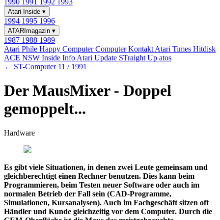
1990
1991
1992
1993
Atari Inside
▾
1994
1995
1996
ATARImagazin
▾
1987
1988
1989
Atari Phile
Happy Computer
Computer Kontakt
Atari Times
Hitdisk
ACE NSW Inside Info
Atari Update
STraight Up
atos
← ST-Computer 11 / 1991
Der MausMixer - Doppel
gemoppelt...
Hardware
Es gibt viele Situationen, in denen zwei Leute gemeinsam und
gleichberechtigt einen Rechner benutzen. Dies kann beim
Programmieren, beim Testen neuer Software oder auch im
normalen Betrieb der Fall sein (CAD-Programme,
Simulationen, Kursanalysen). Auch im Fachgeschäft sitzen oft
Händler und Kunde gleichzeitig vor dem Computer. Durch die