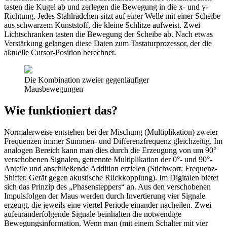
tasten die Kugel ab und zerlegen die Bewegung in die x- und y-
Richtung. Jedes Stahlrädchen sitzt auf einer Welle mit einer Scheibe
aus schwarzem Kunststoff, die kleine Schlitze aufweist. Zwei
Lichtschranken tasten die Bewegung der Scheibe ab. Nach etwas
Verstärkung gelangen diese Daten zum Tastaturprozessor, der die
aktuelle Cursor-Position berechnet.
Die Kombination zweier gegenläufiger
Mausbewegungen
Wie funktioniert das?
Normalerweise entstehen bei der Mischung (Multiplikation) zweier
Frequenzen immer Summen- und Differenzfrequenz gleichzeitig. Im
analogen Bereich kann man dies durch die Erzeugung von um 90°
verschobenen Signalen, getrennte Multiplikation der 0°- und 90°-
Anteile und anschließende Addition erzielen (Stichwort: Frequenz-
Shifter, Gerät gegen akustische Rückkopplung). Im Digitalen bietet
sich das Prinzip des „Phasensteppers“ an. Aus den verschobenen
Impulsfolgen der Maus werden durch Invertierung vier Signale
erzeugt, die jeweils eine viertel Periode einander nacheilen. Zwei
aufeinanderfolgende Signale beinhalten die notwendige
Bewegungsinformation. Wenn man (mit einem Schalter mit vier