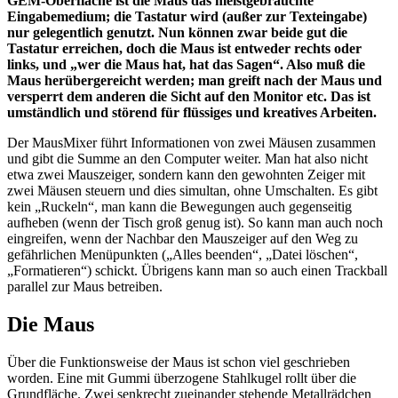
GEM-Oberfläche ist die Maus das meistgebrauchte
Eingabemedium; die Tastatur wird (außer zur Texteingabe)
nur gelegentlich genutzt. Nun können zwar beide gut die
Tastatur erreichen, doch die Maus ist entweder rechts oder
links, und „wer die Maus hat, hat das Sagen“. Also muß die
Maus herübergereicht werden; man greift nach der Maus und
versperrt dem anderen die Sicht auf den Monitor etc. Das ist
umständlich und störend für flüssiges und kreatives Arbeiten.
Der MausMixer führt Informationen von zwei Mäusen zusammen
und gibt die Summe an den Computer weiter. Man hat also nicht
etwa zwei Mauszeiger, sondern kann den gewohnten Zeiger mit
zwei Mäusen steuern und dies simultan, ohne Umschalten. Es gibt
kein „Ruckeln“, man kann die Bewegungen auch gegenseitig
aufheben (wenn der Tisch groß genug ist). So kann man auch noch
eingreifen, wenn der Nachbar den Mauszeiger auf den Weg zu
gefährlichen Menüpunkten („Alles beenden“, „Datei löschen“,
„Formatieren“) schickt. Übrigens kann man so auch einen Trackball
parallel zur Maus betreiben.
Die Maus
Über die Funktionsweise der Maus ist schon viel geschrieben
worden. Eine mit Gummi überzogene Stahlkugel rollt über die
Grundfläche. Zwei senkrecht zueinander stehende Metallrädchen