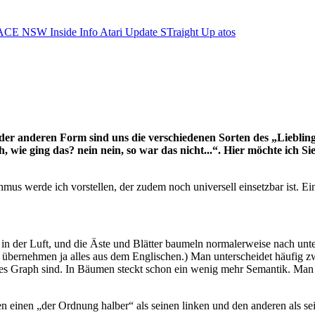
ACE NSW Inside Info
Atari Update
STraight Up
atos
oder anderen Form sind uns die verschiedenen Sorten des „Liebl
 wie ging das? nein nein, so war das nicht...“. Hier möchte ich S
hmus werde ich vorstellen, der zudem noch universell einsetzbar ist. E
t in der Luft, und die Äste und Blätter baumeln normalerweise nach unte
bernehmen ja alles aus dem Englischen.) Man unterscheidet häufig zw
ses Graph sind. In Bäumen steckt schon ein wenig mehr Semantik. Man a
en einen „der Ordnung halber“ als seinen linken und den anderen als 