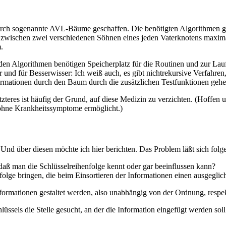
 durch sogenannte AVL-Bäume geschaffen. Die benötigten Algorithmen g
zwischen zwei verschiedenen Söhnen eines jeden Vaterknotens maximal e
.
n Algorithmen benötigen Speicherplatz für die Routinen und zur Laufz
nd für Besserwisser: Ich weiß auch, es gibt nichtrekursive Verfahren, 
ormationen durch den Baum durch die zusätzlichen Testfunktionen geh
tzteres ist häufig der Grund, auf diese Medizin zu verzichten. (Hoffen
m ohne Krankheitssymptome ermöglicht.)
Und über diesen möchte ich hier berichten. Das Problem läßt sich folg
daß man die Schlüsselreihenfolge kennt oder gar beeinflussen kann?
nfolge bringen, die beim Einsortieren der Informationen einen ausgegli
ationen gestaltet werden, also unabhängig von der Ordnung, respekt
ssels die Stelle gesucht, an der die Information eingefügt werden sol