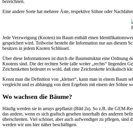
bezeichnen.
Eine andere Sorte hat mehrere Äste, respektive Söhne oder Nachfahre
Jede Verzweigung (Knoten) im Baum enthält einen Identifikationswer
gespeichert wird. Teilweise besteht die Information nur aus diesem S
besitzen in jedem Knoten Schlüssel.
Über diese Informationen ist durch die Baumstruktur eine Ordnung def
Knotens sind. Die der rechten Seite (alle weiter „rechts“ liegenden Ges
Zeichenketten bedeutet es wohl, daß eine Zeichenkette lexikalisch klei
Kennt man die Definition von „kleiner“, kann man in einem Baum seh
vergleicht und es abhängig von dem Ergebnis mit einem der Söhne we
Wo wachsen die Bäume?
Häufig werden sie in arrays gepflanzt (Bild 2a). So z.B. die GEM-Re
das andere, wenn es sich grafisch gesehen innerhalb des anderen be
überschreiten. Viel schöner, aber auch aufwendiger zu pflegen, sind 
werden wir uns hier näher beschäftigen.