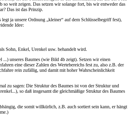
b so weit zeigen. Das setzen wir solange fort, bis wir entweder das
ar? Das ist das Prinzip.
legt ja unsere Ordnung „kleiner“ auf dem Schlüsselbegriff fest),
eidende Idee:
ls Sohn, Enkel, Urenkel usw. behandelt wird.
el ...) unseres Baumes (wie Bild 4b zeigt). Setzen wir einen
fahren eine dieser Zahlen des Wertebereichs fest zu, also z.B. der
hfahre rein zufällig, und damit mit hoher Wahrscheinlichkeit
mal zu sagen: Die Struktur des Baumes ist von der Struktur und
enkel...), so daß insgesamt die gleichmäßige Struktur des Baumes
ngig, die somit willkürlich, z.B. auch sortiert sein kann, er hängt
eme.)