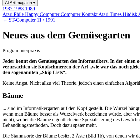
ATARImagazin
▾
1987
1988
1989
Atari Phile
Happy Computer
Computer Kontakt
Atari Times
Hitdisk
← ST-Computer 11 / 1991
Neues aus dem Gemüsegarten
Programmierpraxis
Jeder kennt den Gemüsegarten des Informatikers. In der einen 
verursachten sie Kopfschmerzen der Art „wie war das noch gleich,
den sogenannten „Skip Lists“.
Keine Angst. Nicht allzu viel Theorie, jedoch einen einfachen Algorit
Bäume
... sind im Informatikergarten auf den Kopf gestellt. Die Wurzel häng
wenn man Bäume besser als Wurzelwerk bezeichnen würde, aber wir ü
nicht), wobei die Bäume eigentlich eine Spezialisierung des Gewäch
Behandlungsmethoden. Doch dazu später mehr.
Die Stammsorte der Bäume besitzt 2 Äste (Bild 1b), von denen wir d