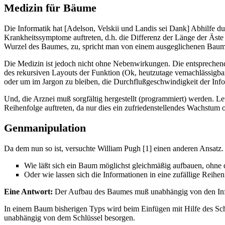
Medizin für Bäume
Die Informatik hat [Adelson, Velskii und Landis sei Dank] Abhilfe
Krankheitssymptome auftreten, d.h. die Differenz der Länge der Äste 
Wurzel des Baumes, zu, spricht man von einem ausgeglichenen Baum
Die Medizin ist jedoch nicht ohne Nebenwirkungen. Die entsprechende
des rekursiven Layouts der Funktion (Ok, heutzutage vemachlässigbar u
oder um im Jargon zu bleiben, die Durchflußgeschwindigkeit der Inf
Und, die Arznei muß sorgfältig hergestellt (programmiert) werden. Le
Reihenfolge auftreten, da nur dies ein zufriedenstellendes Wachstu
Genmanipulation
Da dem nun so ist, versuchte William Pugh [1] einen anderen Ansatz. 
Wie läßt sich ein Baum möglichst gleichmäßig aufbauen, ohne 
Oder wie lassen sich die Informationen in eine zufällige Reihe
Eine Antwort:
Der Aufbau des Baumes muß unabhängig von den Inform
In einem Baum bisherigen Typs wird beim Einfügen mit Hilfe des Schlü
unabhängig von dem Schlüssel besorgen.