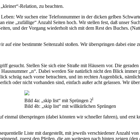
„kleiner“-Relation, zu beachten.
 Leben: Wir suchen eine Telefonnummer in der dicken gelben Schwarte.
eine „zufällige“ Anzahl Seiten hoch. Wir stellen fest, daß unser Such
iten, und der Vorgang wiederholt sich mit dem Rest des Buches. (Natürl
 wir auf eine bestimmte Seitenzahl stoßen. Wir überspringen dabei eine z
griff gesucht. Stellen Sie sich eine Straße mit Häusern vor. Die gerade
) Hausnummer „n“. Dabei werden Sie natürlich nicht den Blick immer 
 Blick schräg nach vorne betrachten, und im rechten Augenblick, näml
rlich oder nicht vorhanden sind, einfach außer acht gelassen. Wir üb
l
Bild 4a: „skip list“ mit Sprüngen 2
Bild 4b: „skip list“ mit willkürlichen Sprüngen
f einmal überspringen (dabei könnten wir schneller fahren), und ers
e sequentielle Liste mit dargestellt, mit jeweils verschiedener Anzahl v
ginnend, zuerst den Pfeilen, die am weitesten nach hinten zeigen (den ob