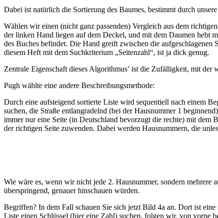
Dabei ist natürlich die Sortierung des Baumes, bestimmt durch unsere 
Wählen wir einen (nicht ganz passenden) Vergleich aus dem richtigen
der linken Hand liegen auf dem Deckel, und mit dem Daumen hebt man 
des Buches befindet. Die Hand greift zwischen die aufgeschlagenen Se
diesem Heft mit dem Suchkriterium „Seitenzahl“, ist ja dick genug.
Zentrale Eigenschaft dieses Algorithmus’ ist die Zufälligkeit, mit der
Pugh wählte eine andere Beschreibungsmethode:
Durch eine aufsteigend sortierte Liste wird sequentiell nach einem Be
suchen, die Straße entlangradelnd (bei der Hausnummer 1 beginnend
immer nur eine Seite (in Deutschland bevorzugt die rechte) mit dem
der richtigen Seite zuwenden. Dabei werden Hausnummern, die unlese
Wie wäre es, wenn wir nicht jede 2. Hausnummer, sondern mehrere au
überspringend, genauer hinschauen würden.
Begriffen? In dem Fall schauen Sie sich jetzt Bild 4a an. Dort ist ein
Liste einen Schlüssel (hier eine Zahl) suchen, folgen wir, von vorne be