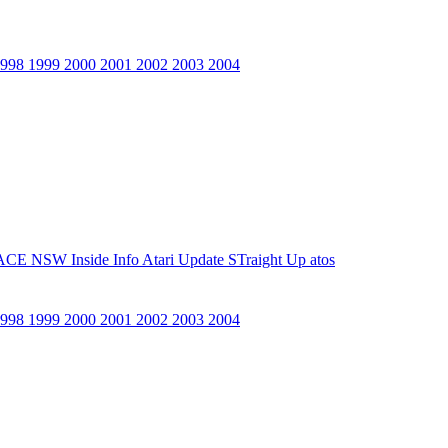
1998
1999
2000
2001
2002
2003
2004
ACE NSW Inside Info
Atari Update
STraight Up
atos
1998
1999
2000
2001
2002
2003
2004