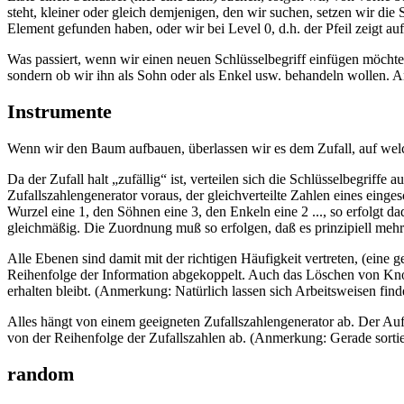
steht, kleiner oder gleich demjenigen, den wir suchen, setzen wir die
Element gefunden haben, oder wir bei Level 0, d.h. der Pfeil zeigt auf
Was passiert, wenn wir einen neuen Schlüsselbegriff einfügen möchten
sondern ob wir ihn als Sohn oder als Enkel usw. behandeln wollen. Am
Instrumente
Wenn wir den Baum aufbauen, überlassen wir es dem Zufall, auf welc
Da der Zufall halt „zufällig“ ist, verteilen sich die Schlüsselbegriff
Zufallszahlengenerator voraus, der gleichverteilte Zahlen eines einge
Wurzel eine 1, den Söhnen eine 3, den Enkeln eine 2 ..., so erfolgt 
gleichmäßig. Die Zuordnung muß so erfolgen, daß es prinzipiell mehr E
Alle Ebenen sind damit mit der richtigen Häufigkeit vertreten, (eine
Reihenfolge der Information abgekoppelt. Auch das Löschen von Knot
erhalten bleibt. (Anmerkung: Natürlich lassen sich Arbeitsweisen finde
Alles hängt von einem geeigneten Zufallszahlengenerator ab. Der Aufba
von der Reihenfolge der Zufallszahlen ab. (Anmerkung: Gerade sortie
random