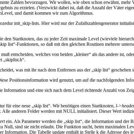
stimmte Zahlen bevorzugen. Wir wollen, wie oben schon erwähnt, mehr V
is zu erzielen. (Verzwickt dabei ist, daß die Anzahl der Väter eigentli
domLevel, und damit kommen wir zum Algorithmus.
edur init_skip-lists. Hier wird nur der Zufallszahlengenerator initialisie
e, die den Startknoten, das zu jeder Zeit maximale Level (wieviele hier
„skip list“-Funktionen, so daß mit den gleichen Routinen mehrere unte
muß entscheiden, welches von beiden „kleiner“ als das andere ist, ode
 „skiplist.h“.
heidet, was mit ihr nach dem Entfernen aus der „skip list“ geschehen s
Diese Positionsinformation wird genutzt, um auf die nachfolgenden Inf
ie Information und eine sich nach dem Level richtende Anzahl von Zeig
r für eine neue „skip list“. Wir benötigen einen Startknoten,
l->heade
r. Alle anderen Felder werden mit NULL initialisiert. Dieser Wert indizi
ert
ein. Als Parameter werden die „skip list“, die Information und der
t zu Null, sind sie nicht erlaubt. Die Funktion sucht, beim maximalen Le
er Information. Die Tabelle update enthält in Stelle k die Adresse des let