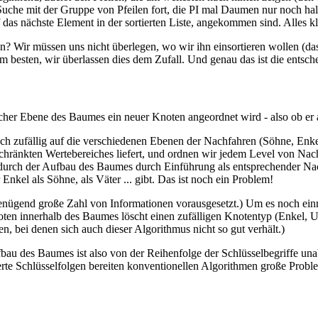
 Suche mit der Gruppe von Pfeilen fort, die PI mal Daumen nur noch hal
 das nächste Element in der sortierten Liste, angekommen sind. Alles kl
? Wir müssen uns nicht überlegen, wo wir ihn einsortieren wollen (das 
 besten, wir überlassen dies dem Zufall. Und genau das ist die entsch
her Ebene des Baumes ein neuer Knoten angeordnet wird - also ob er a
e auch zufällig auf die verschiedenen Ebenen der Nachfahren (Söhne, Enk
schränkten Wertebereiches liefert, und ordnen wir jedem Level von Nach
dadurch der Aufbau des Baumes durch Einführung als entsprechender Nac
nkel als Söhne, als Väter ... gibt. Das ist noch ein Problem!
 genügend große Zahl von Informationen vorausgesetzt.) Um es noch ein
en innerhalb des Baumes löscht einen zufälligen Knotentyp (Enkel, Ur
n, bei denen sich auch dieser Algorithmus nicht so gut verhält.)
u des Baumes ist also von der Reihenfolge der Schlüsselbegriffe unabhä
rte Schlüsselfolgen bereiten konventionellen Algorithmen große Probl