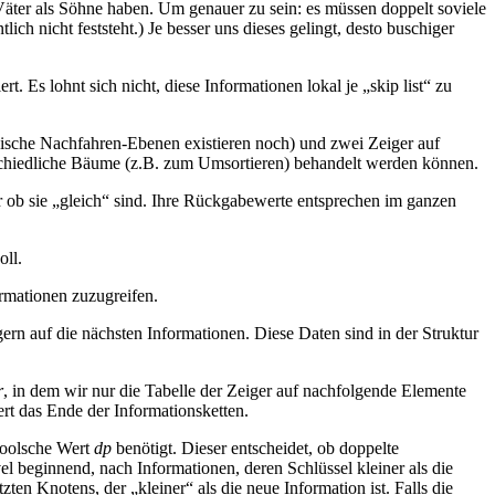
äter als Söhne haben. Um genauer zu sein: es müssen doppelt soviele
ch nicht feststeht.) Je besser uns dieses gelingt, desto buschiger
rt. Es lohnt sich nicht, diese Informationen lokal je „skip list“ zu
archische Nachfahren-Ebenen existieren noch) und zwei Zeiger auf
rschiedliche Bäume (z.B. zum Umsortieren) behandelt werden können.
r ob sie „gleich“ sind. Ihre Rückgabewerte entsprechen im ganzen
oll.
ormationen zuzugreifen.
ern auf die nächsten Informationen. Diese Daten sind in der Struktur
r
, in dem wir nur die Tabelle der Zeiger auf nachfolgende Elemente
ert das Ende der Informationsketten.
 Boolsche Wert
dp
benötigt. Dieser entscheidet, ob doppelte
vel beginnend, nach Informationen, deren Schlüssel kleiner als die
zten Knotens, der „kleiner“ als die neue Information ist. Falls die