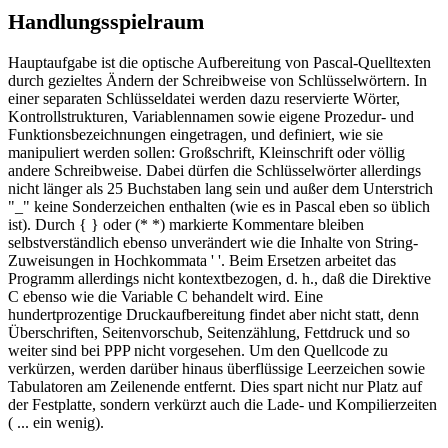
Handlungsspielraum
Hauptaufgabe ist die optische Aufbereitung von Pascal-Quelltexten
durch gezieltes Ändern der Schreibweise von Schlüsselwörtern. In
einer separaten Schlüsseldatei werden dazu reservierte Wörter,
Kontrollstrukturen, Variablennamen sowie eigene Prozedur- und
Funktionsbezeichnungen eingetragen, und definiert, wie sie
manipuliert werden sollen: Großschrift, Kleinschrift oder völlig
andere Schreibweise. Dabei dürfen die Schlüsselwörter allerdings
nicht länger als 25 Buchstaben lang sein und außer dem Unterstrich
"_" keine Sonderzeichen enthalten (wie es in Pascal eben so üblich
ist). Durch { } oder (* *) markierte Kommentare bleiben
selbstverständlich ebenso unverändert wie die Inhalte von String-
Zuweisungen in Hochkommata ' '. Beim Ersetzen arbeitet das
Programm allerdings nicht kontextbezogen, d. h., daß die Direktive
C ebenso wie die Variable C behandelt wird. Eine
hundertprozentige Druckaufbereitung findet aber nicht statt, denn
Überschriften, Seitenvorschub, Seitenzählung, Fettdruck und so
weiter sind bei PPP nicht vorgesehen. Um den Quellcode zu
verkürzen, werden darüber hinaus überflüssige Leerzeichen sowie
Tabulatoren am Zeilenende entfernt. Dies spart nicht nur Platz auf
der Festplatte, sondern verkürzt auch die Lade- und Kompilierzeiten
( ... ein wenig).