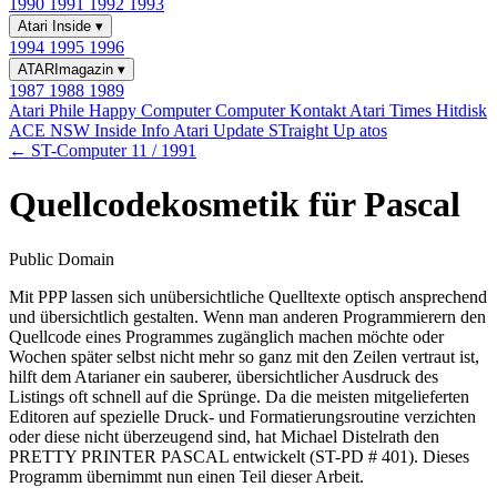
1990
1991
1992
1993
Atari Inside
▾
1994
1995
1996
ATARImagazin
▾
1987
1988
1989
Atari Phile
Happy Computer
Computer Kontakt
Atari Times
Hitdisk
ACE NSW Inside Info
Atari Update
STraight Up
atos
← ST-Computer 11 / 1991
Quellcodekosmetik für Pascal
Public Domain
Mit PPP lassen sich unübersichtliche Quelltexte optisch ansprechend
und übersichtlich gestalten. Wenn man anderen Programmierern den
Quellcode eines Programmes zugänglich machen möchte oder
Wochen später selbst nicht mehr so ganz mit den Zeilen vertraut ist,
hilft dem Atarianer ein sauberer, übersichtlicher Ausdruck des
Listings oft schnell auf die Sprünge. Da die meisten mitgelieferten
Editoren auf spezielle Druck- und Formatierungsroutine verzichten
oder diese nicht überzeugend sind, hat Michael Distelrath den
PRETTY PRINTER PASCAL entwickelt (ST-PD # 401). Dieses
Programm übernimmt nun einen Teil dieser Arbeit.