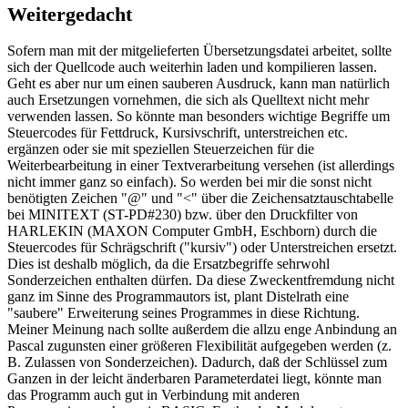
Weitergedacht
Sofern man mit der mitgelieferten Übersetzungsdatei arbeitet, sollte
sich der Quellcode auch weiterhin laden und kompilieren lassen.
Geht es aber nur um einen sauberen Ausdruck, kann man natürlich
auch Ersetzungen vornehmen, die sich als Quelltext nicht mehr
verwenden lassen. So könnte man besonders wichtige Begriffe um
Steuercodes für Fettdruck, Kursivschrift, unterstreichen etc.
ergänzen oder sie mit speziellen Steuerzeichen für die
Weiterbearbeitung in einer Textverarbeitung versehen (ist allerdings
nicht immer ganz so einfach). So werden bei mir die sonst nicht
benötigten Zeichen "@" und "<" über die Zeichensatztauschtabelle
bei MINITEXT (ST-PD#230) bzw. über den Druckfilter von
HARLEKIN (MAXON Computer GmbH, Eschborn) durch die
Steuercodes für Schrägschrift ("kursiv") oder Unterstreichen ersetzt.
Dies ist deshalb möglich, da die Ersatzbegriffe sehrwohl
Sonderzeichen enthalten dürfen. Da diese Zweckentfremdung nicht
ganz im Sinne des Programmautors ist, plant Distelrath eine
"saubere" Erweiterung seines Programmes in diese Richtung.
Meiner Meinung nach sollte außerdem die allzu enge Anbindung an
Pascal zugunsten einer größeren Flexibilität aufgegeben werden (z.
B. Zulassen von Sonderzeichen). Dadurch, daß der Schlüssel zum
Ganzen in der leicht änderbaren Parameterdatei liegt, könnte man
das Programm auch gut in Verbindung mit anderen