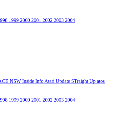
1998
1999
2000
2001
2002
2003
2004
ACE NSW Inside Info
Atari Update
STraight Up
atos
1998
1999
2000
2001
2002
2003
2004