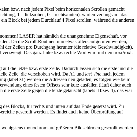
ikalen bzw. nach jedem Pixel beim horizontalen Scrollen gemacht
 richtung, 1 = links/oben, 0 = rechts/unten). warten verlangsamt das
B ein Block bei jedem Durchlauf 4 Pixel scrollen, während die anderen
 abgenommen! LASER hat nämlich die unangenehme Eigenschaft, vor
 laden. Da die Scroll-Routinen nun etwas öfters aufgerufen werden,
hl der Zeilen pro Durchgang herunter (die relative Geschwindigkeit),
l verzweigt. Das ganz linke bzw. rechte Wort wird mit dem roxr/roxl-
t auf die letzte bzw. erste Zeile. Dadurch lassen sich die erste und die
tuelle Zeile, die verschoben wird. Da A1 und
last_line
nach jedem
ng (label z1) werden die Adressen neu geladen, es folgen wie beim
erwendung eines festen Offsets sehr kurz ausfallen (läuft daher auch
die erste Zeile gegen die letzte getauscht (labels ll bzw. fl), das war
g des Blocks, für rechts und unten auf das Ende gesetzt wird. Zu
Bereiche gescrollt werden. Es findet auch keine Überprüfung auf
mit wenigstens monochrom auf größeren Bildschirmen gescrollt werden