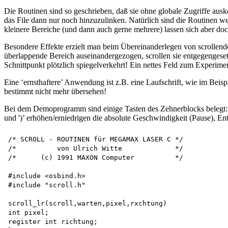
Die Routinen sind so geschrieben, daß sie ohne globale Zugriffe aus
das File dann nur noch hinzuzulinken. Natürlich sind die Routinen w
kleinere Bereiche (und dann auch gerne mehrere) lassen sich aber do
Besondere Effekte erzielt man beim Übereinanderlegen von scrollenden
überlappende Bereich auseinandergezogen, scrollen sie entgegengesetzt
Schnittpunkt plötzlich spiegelverkehrt! Ein nettes Feld zum Experimen
Eine ‘ernsthaftere’ Anwendung ist z.B. eine Laufschrift, wie im Beis
bestimmt nicht mehr übersehen!
Bei dem Demoprogramm sind einige Tasten des Zehnerblocks belegt: ‘+’ u
und ')’ erhöhen/erniedrigen die absolute Geschwindigkeit (Pause), En
/* SCROLL - ROUTINEN für MEGAMAX LASER C */ 

/*          von Ulrich Witte             */

/*      (c) 1991 MAXON Computer          */

#include <osbind.h>

#include "scroll.h"

scroll_lr(scroll,warten,pixel,rxchtung) 

int pixel;

register int richtung; 
