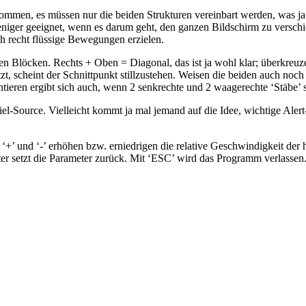
kommen, es müssen nur die beiden Strukturen vereinbart werden, was ja
eniger geeignet, wenn es darum geht, den ganzen Bildschirm zu verschi
ch recht flüssige Bewegungen erzielen.
 Blöcken. Rechts + Oben = Diagonal, das ist ja wohl klar; überkreuzen 
, scheint der Schnittpunkt stillzustehen. Weisen die beiden auch noch 
tieren ergibt sich auch, wenn 2 senkrechte und 2 waagerechte ‘Stäbe’ so
piel-Source. Vielleicht kommt ja mal jemand auf die Idee, wichtige Al
nd ‘-’ erhöhen bzw. erniedrigen die relative Geschwindigkeit der horizo
ter setzt die Parameter zurück. Mit ‘ESC’ wird das Programm verlassen