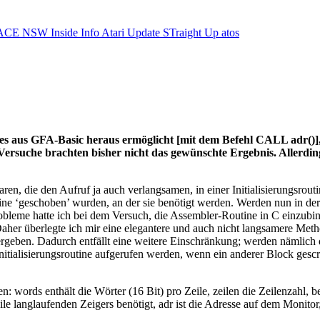
ACE NSW Inside Info
Atari Update
STraight Up
atos
s aus GFA-Basic heraus ermöglicht [mit dem Befehl CALL adr()], 
 Versuche brachten bisher nicht das gewünschte Ergebnis. Allerdings
en, die den Aufruf ja auch verlangsamen, in einer Initialisierungsrout
utine ‘geschoben’ wurden, an der sie benötigt werden. Werden nun in der
Probleme hatte ich bei dem Versuch, die Assembler-Routine in C einz
er überlegte ich mir eine elegantere und auch nicht langsamere Metho
geben. Dadurch entfällt eine weitere Einschränkung; werden nämlich d
nitialisierungsroutine aufgerufen werden, wenn ein anderer Block gescr
s enthält die Wörter (16 Bit) pro Zeile, zeilen die Zeilenzahl, beide
le langlaufenden Zeigers benötigt, adr ist die Adresse auf dem Monitor, 