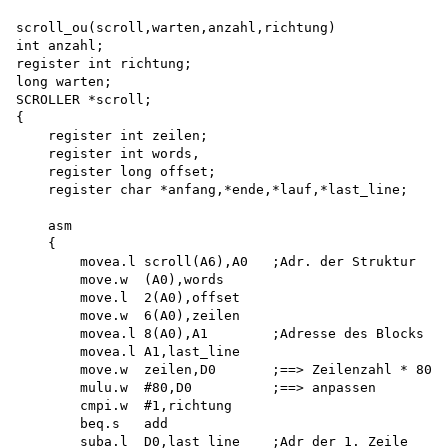
scroll_ou(scroll,warten,anzahl,richtung) 

int anzahl;

register int richtung; 

long warten;

SCROLLER *scroll;

{

    register int zeilen;

    register int words,

    register long offset;

    register char *anfang,*ende,*lauf,*last_line;

    asm

    {

        movea.l scroll(A6),A0   ;Adr. der Struktur

        move.w  (A0),words 

        move.l  2(A0),offset 

        move.w  6(A0),zeilen 

        movea.l 8(A0),A1        ;Adresse des Blocks

        movea.l A1,last_line 

        move.w  zeilen,D0       ;==> Zeilenzahl * 80 

        mulu.w  #80,D0          ;==> anpassen

        cmpi.w  #1,richtung 

        beq.s   add

        suba.l  D0,last_line    ;Adr der 1. Zeile
