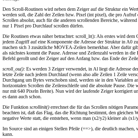
Den Scroll-Routinen wird neben dem Zeiger auf die Struktur ein Wert
werden soll, die Zahl der Zeilen bzw. Pixel (int pixel), die pro Aufruf
Scrollen absolut, auch für die anderen scrollenden Bereiche, während
nur 1 Pixel pro Durchlauf scrollen dürfen.
Die Routinen etwas näher betrachtet: scroll_lr(): Als erstes wird 
jedem Zugriff auf eine Komponente die Adresse der Struktur in A0 zu 
machen sich 3 zusätzliche MOVEA-Zeilen bemerkbar. Aber dafür gibt es
als nächstes kommt die Pause. Adresse und Zeilenzahl werden in die 
Befehl gerollt und der Zeiger auf den Anfang bzw. das Ende der Zeile 
scroll_ou():
Es werden 3 Zeiger verwendet, in Al liegt die Adresse der
letzte Zeile nach jedem Durchlauf (wenn also alle Zeilen 1 Zeile vers
Durchgang um Bytes verschoben sind, werden sie in den Variablen an
horizontalen Scrollen die Zeilenschleife und die absolute Pause. Die
nur mit 640 Pixeln Breite). Nun wird der laufende Zeiger korrigiert und
es dann auch schon.
Die Funktion
scrollinit()
errechnet die für das Scrollen nötigen Param
beachten ist, daß das Flag, das die Richtung bestimmt, den gleichen 
negative Werte statt, die entstehen, wenn man (x2/y2) kleiner als (x1/y
Im Source sind an einigen Stellen Pfeile (==>), die deutlich machen
kann.