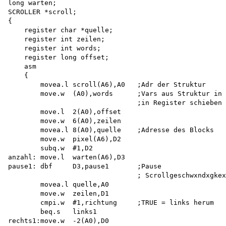
long warten;

SCROLLER *scroll;

{

    register char *quelle; 

    register int zeilen; 

    register int words; 

    register long offset; 

    asm 

    {

        movea.l scroll(A6),A0   ;Adr der Struktur 

        move.w  (A0),words      ;Vars aus Struktur in 

                                ;in Register schieben

        move.l  2(A0),offset 

        move.w  6(A0),zeilen 

        movea.l 8(A0),quelle    ;Adresse des Blocks

        move.w  pixel(A6),D2

        subq.w  #1,D2

anzahl: move.l  warten(A6),D3

pause1: dbf     D3,pause1       ;Pause

                                ; Scrollgeschwxndxgkex
        movea.l quelle,A0

        move.w  zeilen,D1

        cmpi.w  #1,richtung     ;TRUE = links herum

        beq.s   links1

rechts1:move.w  -2(A0),D0 
