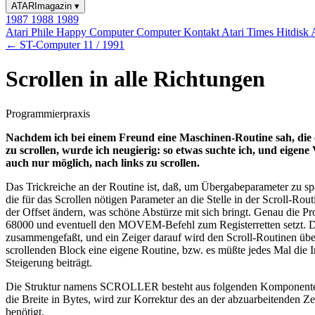
ATARImagazin
▾
1987
1988
1989
Atari Phile
Happy Computer
Computer Kontakt
Atari Times
Hitdisk
← ST-Computer 11 / 1991
Scrollen in alle Richtungen
Programmierpraxis
Nachdem ich bei einem Freund eine Maschinen-Routine sah, die e
zu scrollen, wurde ich neugierig: so etwas suchte ich, und eigene
auch nur möglich, nach links zu scrollen.
Das Trickreiche an der Routine ist, daß, um Übergabeparameter zu spar
die für das Scrollen nötigen Parameter an die Stelle in der Scroll-Ro
der Offset ändern, was schöne Abstürze mit sich bringt. Genau die 
68000 und eventuell den MOVEM-Befehl zum Registerretten setzt. Dah
zusammengefaßt, und ein Zeiger darauf wird den Scroll-Routinen über
scrollenden Block eine eigene Routine, bzw. es müßte jedes Mal die I
Steigerung beiträgt.
Die Struktur namens SCROLLER besteht aus folgenden Komponenten: word
die Breite in Bytes, wird zur Korrektur des an der abzuarbeitenden Zei
benötigt.