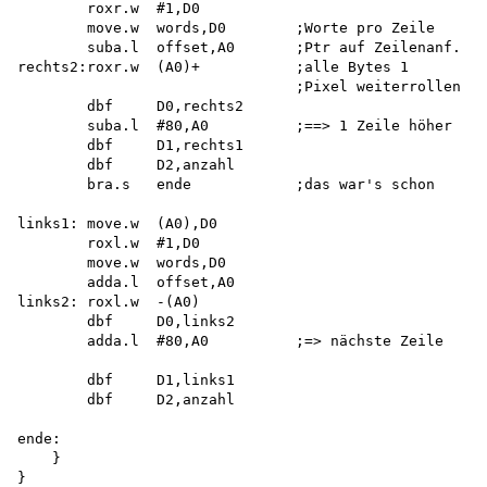
        roxr.w  #1,D0

        move.w  words,D0        ;Worte pro Zeile 

        suba.l  offset,A0       ;Ptr auf Zeilenanf. 

rechts2:roxr.w  (A0)+           ;alle Bytes 1

                                ;Pixel weiterrollen

        dbf     D0,rechts2

        suba.l  #80,A0          ;==> 1 Zeile höher

        dbf     D1,rechts1

        dbf     D2,anzahl

        bra.s   ende            ;das war's schon

links1: move.w  (A0),D0

        roxl.w  #1,D0

        move.w  words,D0

        adda.l  offset,A0

links2: roxl.w  -(A0)

        dbf     D0,links2

        adda.l  #80,A0          ;=> nächste Zeile

        dbf     D1,links1

        dbf     D2,anzahl

ende:

    }

}
