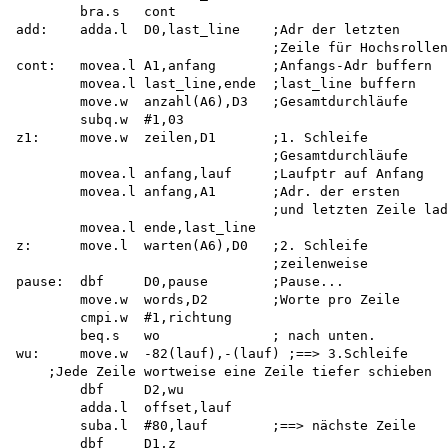
        bra.s   cont 

add:    adda.l  D0,last_line    ;Adr der letzten 

                                ;Zeile für Hochsrollen

cont:   movea.l A1,anfang       ;Anfangs-Adr buffern

        movea.l last_line,ende  ;last_line buffern

        move.w  anzahl(A6),D3   ;Gesamtdurchläufe

        subq.w  #1,03 

z1:     move.w  zeilen,D1       ;1. Schleife

                                ;Gesamtdurchläufe

        movea.l anfang,lauf     ;Laufptr auf Anfang

        movea.l anfang,A1       ;Adr. der ersten 

                                ;und letzten Zeile lad
        movea.l ende,last_line 

z:      move.l  warten(A6),D0   ;2. Schleife

                                ;zeilenweise 

pause:  dbf     D0,pause        ;Pause...

        move.w  words,D2        ;Worte pro Zeile

        cmpi.w  #1,richtung 

        beq.s   wo              ; nach unten. 

wu:     move.w  -82(lauf),-(lauf) ;==> 3.Schleife 

    ;Jede Zeile wortweise eine Zeile tiefer schieben

        dbf     D2,wu

        adda.l  offset,lauf 

        suba.l  #80,lauf        ;==> nächste Zeile

        dbf     D1,z
