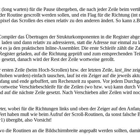
 (long warten) für die Pause übergeben, die nach jeder Zeile beim vert
 der Routine gescrollt werden sollen, und ein Flag für die Richtung (int
 pixel das Scrollen des einen relativ zu den anderen ändert. So kann z.
dem Compiler das Übertragen der Strukturkomponenten in die Register
laden und dann relativ zu adressieren, statt die Adresse nur einmal zu
 ja den praktischen Inline-Assembler. Die erste Schleife zählt die Za
Register geladen, auf die Richtung geprüft und zum entsprechenden Tei
gesetzt, danach wird der Rest der Zeile wortweise gerollt.
 ersten Zeile (beim Hoch-Scrollen) bzw. der letzten Zeile,
last_line
zeig
choben wurden) einfach tauschen, lauf ist ein Zeiger auf die jeweils ak
fang und ende gebuffert, um Rechenzeit zu sparen. Vor jedem Durchga
 wortweise Verschiebeschleife für die Zeilen (wo bzw. wu) kann durch V
 auf die nächste Zeile gesetzt. Nach Verschieben aller Zeilen wird noch 
eter, wobei für die Richtungen links und oben der Zeiger auf den Anfan
Wert haben muß wie beim Aufruf der Scroll-Routinen, da sonst falsche 
1) übergibt, also Vorsicht!
, wo die Routinen an die Bildschirmbreite angepaßt werden sollten, da