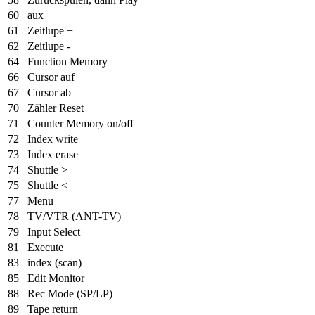
60
aux
61
Zeitlupe +
62
Zeitlupe -
64
Function Memory
66
Cursor auf
67
Cursor ab
70
Zähler Reset
71
Counter Memory on/off
72
Index write
73
Index erase
74
Shuttle >
75
Shuttle <
77
Menu
78
TV/VTR (ANT-TV)
79
Input Select
81
Execute
83
index (scan)
85
Edit Monitor
88
Rec Mode (SP/LP)
89
Tape return