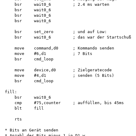
    bsr     wait0_6         ; 2.4 ms warten

    bsr     wait0_6

    bsr     wait0_6

    bsr     wait0_6

    bsr     set_zero        ; und auf Low:

    bsr     wait0_6         ; das war der Startschuß

    move    command,d0      ; Kommando senden

    move    #6,d1           ; 7 Bits

    bsr     cmd_loop

    move    device,d0       ; Zielgeratecode

    move    #4,d1           ; senden (5 Bits)

    bsr     cmd_loop

fill:

    bsr     wait0_6

    cmp     #75,counter     ; auffüllen, bis 45ms

    blt     fill

    rts

* Bits an Gerät senden

* Anzahl der Bits minus 1 in D1.w
