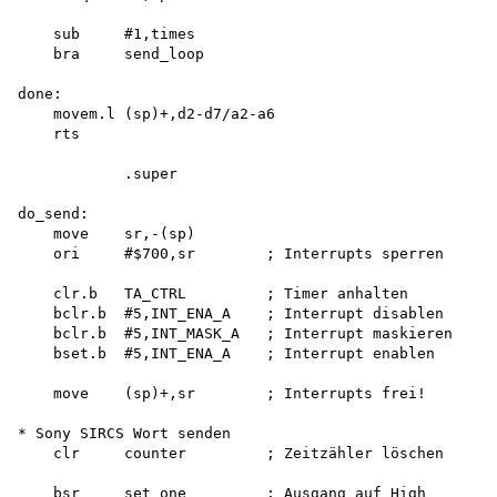
    sub     #1,times 

    bra     send_loop

done:

    movem.l (sp)+,d2-d7/a2-a6 

    rts

            .super

do_send:

    move    sr,-(sp)

    ori     #$700,sr        ; Interrupts sperren

    clr.b   TA_CTRL         ; Timer anhalten

    bclr.b  #5,INT_ENA_A    ; Interrupt disablen

    bclr.b  #5,INT_MASK_A   ; Interrupt maskieren

    bset.b  #5,INT_ENA_A    ; Interrupt enablen

    move    (sp)+,sr        ; Interrupts frei!

* Sony SIRCS Wort senden

    clr     counter         ; Zeitzähler löschen

    bsr     set_one         ; Ausgang auf High
