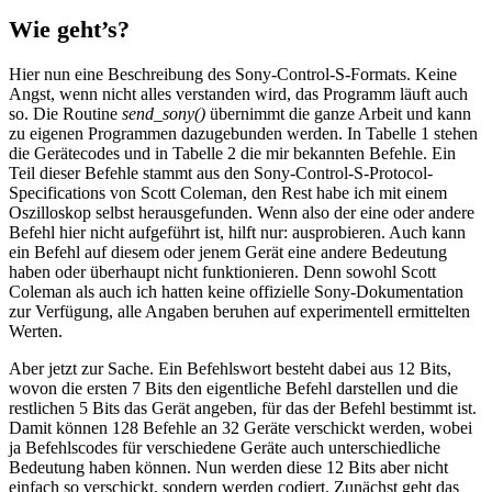
Wie geht’s?
Hier nun eine Beschreibung des Sony-Control-S-Formats. Keine
Angst, wenn nicht alles verstanden wird, das Programm läuft auch
so. Die Routine
send_sony()
übernimmt die ganze Arbeit und kann
zu eigenen Programmen dazugebunden werden. In Tabelle 1 stehen
die Gerätecodes und in Tabelle 2 die mir bekannten Befehle. Ein
Teil dieser Befehle stammt aus den Sony-Control-S-Protocol-
Specifications von Scott Coleman, den Rest habe ich mit einem
Oszilloskop selbst herausgefunden. Wenn also der eine oder andere
Befehl hier nicht aufgeführt ist, hilft nur: ausprobieren. Auch kann
ein Befehl auf diesem oder jenem Gerät eine andere Bedeutung
haben oder überhaupt nicht funktionieren. Denn sowohl Scott
Coleman als auch ich hatten keine offizielle Sony-Dokumentation
zur Verfügung, alle Angaben beruhen auf experimentell ermittelten
Werten.
Aber jetzt zur Sache. Ein Befehlswort besteht dabei aus 12 Bits,
wovon die ersten 7 Bits den eigentliche Befehl darstellen und die
restlichen 5 Bits das Gerät angeben, für das der Befehl bestimmt ist.
Damit können 128 Befehle an 32 Geräte verschickt werden, wobei
ja Befehlscodes für verschiedene Geräte auch unterschiedliche
Bedeutung haben können. Nun werden diese 12 Bits aber nicht
einfach so verschickt, sondern werden codiert. Zunächst geht das