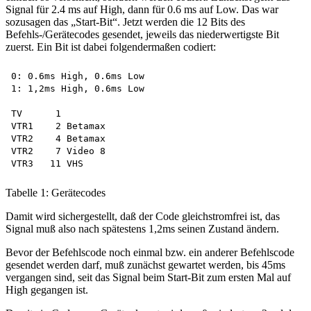
Signal für 2.4 ms auf High, dann für 0.6 ms auf Low. Das war
sozusagen das „Start-Bit“. Jetzt werden die 12 Bits des
Befehls-/Gerätecodes gesendet, jeweils das niederwertigste Bit
zuerst. Ein Bit ist dabei folgendermaßen codiert:
0: 0.6ms High, 0.6ms Low

1: 1,2ms High, 0.6ms Low

TV      1

VTR1    2 Betamax 

VTR2    4 Betamax 

VTR2    7 Video 8 

Tabelle 1: Gerätecodes
Damit wird sichergestellt, daß der Code gleichstromfrei ist, das
Signal muß also nach spätestens 1,2ms seinen Zustand ändern.
Bevor der Befehlscode noch einmal bzw. ein anderer Befehlscode
gesendet werden darf, muß zunächst gewartet werden, bis 45ms
vergangen sind, seit das Signal beim Start-Bit zum ersten Mal auf
High gegangen ist.