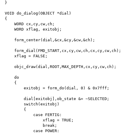
}

VOID do_dialog(OBJECT *dial)

{

    WORD cx,cy,cw,ch;

    WORD xflag, exitobj;

    form_center(dial,&cx,&cy,&cw,&ch);

    form_dial(FMD_START,cx,cy,cw,ch,cx,cy,cw,ch);

    xflag = FALSE;

    objc_draw(dial,ROOT,MAX_DEPTH,cx,cy,cw,ch);

    do

    {

        exitobj = form_do(dial, 0) & 0x7fff;

        dial[exitobj],ob_state &= ~SELECTED; 

        switch(exitobj)

        {

            case FERTIG:

                xflag = TRUE; 

                break;

            case POWER:
