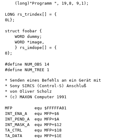
    (long)"Programm ", 19,8, 9,1);

LONG rs_trindex[] = {

0L};

struct foobar {

    WORD dummy;

    WORD *image,

    } rs_imdope[] = {

0};

#define NUM_OBS 14 

* Senden eines Befehls an ein Gerät mit

* Sony SIRCS (Control-S) Anschluß

* von Oliver Scholz

* (c) MAXON Computer 1991

MFP         equ $FFFFFA01

INT_ENA_A   equ MFP+$6 

INT_PEND_A  equ MFP+$A 

INT_MASK_A  equ MFP+$12 

TA_CTRL     equ MFP+$18

TA_DATA     equ MFP+$1E
