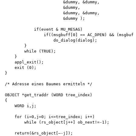
                        &dummy, &dummy,

                        &dummy,

                        &dummy, &dummy,

                        &dummy );

            if(event & MU_MESAG)

                if((msgbuff[0] == AC_DPEN) && (msgbuff
                    do_dialog(dialog);

        }

        while (TRUE);

    }

    appl_exit(); 

    exit (0);

}

/* Adresse eines Baumes ermitteln */

OBJECT *get_traddr (WORD tree_index)

{

    WORD i,j;

    for (i=0,j=0; i<=tree_index; i++) 

        while (rs_object[j++] ob_next!=-1);

    return(&rs_object[—-j]);
