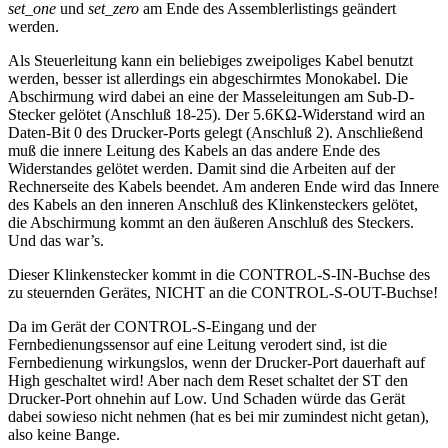
set_one
und
set_zero
am Ende des Assemblerlistings geändert
werden.
Als Steuerleitung kann ein beliebiges zweipoliges Kabel benutzt
werden, besser ist allerdings ein abgeschirmtes Monokabel. Die
Abschirmung wird dabei an eine der Masseleitungen am Sub-D-
Stecker gelötet (Anschluß 18-25). Der 5.6KΩ-Widerstand wird an
Daten-Bit 0 des Drucker-Ports gelegt (Anschluß 2). Anschließend
muß die innere Leitung des Kabels an das andere Ende des
Widerstandes gelötet werden. Damit sind die Arbeiten auf der
Rechnerseite des Kabels beendet. Am anderen Ende wird das Innere
des Kabels an den inneren Anschluß des Klinkensteckers gelötet,
die Abschirmung kommt an den äußeren Anschluß des Steckers.
Und das war’s.
Dieser Klinkenstecker kommt in die CONTROL-S-IN-Buchse des
zu steuernden Gerätes, NICHT an die CONTROL-S-OUT-Buchse!
Da im Gerät der CONTROL-S-Eingang und der
Fernbedienungssensor auf eine Leitung verodert sind, ist die
Fernbedienung wirkungslos, wenn der Drucker-Port dauerhaft auf
High geschaltet wird! Aber nach dem Reset schaltet der ST den
Drucker-Port ohnehin auf Low. Und Schaden würde das Gerät
dabei sowieso nicht nehmen (hat es bei mir zumindest nicht getan),
also keine Bange.