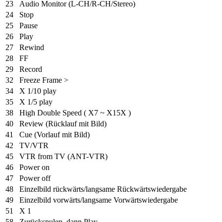
23
Audio Monitor (L-CH/R-CH/Stereo)
24
Stop
25
Pause
26
Play
27
Rewind
28
FF
29
Record
32
Freeze Frame >
34
X 1/10 play
35
X 1/5 play
38
High Double Speed ( X7 ~ X15X )
40
Review (Rücklauf mit Bild)
41
Cue (Vorlauf mit Bild)
42
TV/VTR
45
VTR from TV (ANT-VTR)
46
Power on
47
Power off
48
Einzelbild rückwärts/langsame Rückwärtswiedergabe
49
Einzelbild vorwärts/langsame Vorwärtswiedergabe
51
X 1
58
Zurückspulen, dann Play