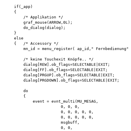
    if(_app)

    {

        /* Applikation */ 

        graf_mouse(ARROW,0L); 

        do_dialog(dialog);

    }

    else

    {   /* Accessory */

        mn_id = menu_register( ap_id," Fernbedienung" 
        /* keine Touchexit Knöpfe.. */

        dialog[REW].ob_flags=SELECTABLE|EXIT; 

        dialog[FF].ob_flags=SELECTABLE|EXIT; 

        dialog[PRGUP].ob_flags=SELECTABLE|EXIT; 

        dialog[PRGDOWN].ob_flags=SELECTABLE|EXIT;

        do

        {

            event = evnt_multi(MU_MESAG,

                        0, 0, 0,

                        0, 0, 0, 0, 0,

                        0, 0, 0, 0, 0, 

                        msgbuff,

                        0, 0,
