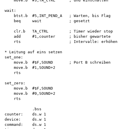
    move.b  #3,TA_CTRL      ; und einschalten

wait:

    btst.b  #5,INT_PEND_A   ; Warten, bis Flag

    beq     wait            ; gesetzt

    clr.b   TA_CTRL         ; Timer wieder stop

    add     #1,counter      ; bisher gewartete

    rts                     ; Intervalle: erhöhen

* Leitung auf eins setzen 

set_one:

    move.b  #$F,SOUND       ; Port B schreiben

    move.b  #1,SOUND+2

    rts

set_zero:

    move.b  #$F,SOUND 

    move.b  #0,SOUND+2

    rts

            .bss

counter:    ds.w 1

device:     ds.w 1

command:    ds.w 1
