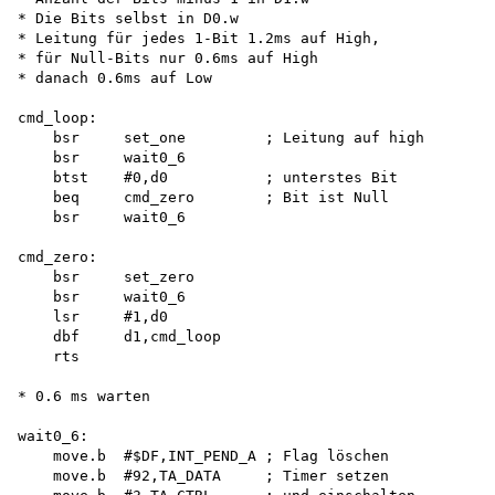
* Die Bits selbst in D0.w

* Leitung für jedes 1-Bit 1.2ms auf High,

* für Null-Bits nur 0.6ms auf High

* danach 0.6ms auf Low

cmd_loop:

    bsr     set_one         ; Leitung auf high

    bsr     wait0_6

    btst    #0,d0           ; unterstes Bit

    beq     cmd_zero        ; Bit ist Null

    bsr     wait0_6

cmd_zero:

    bsr     set_zero

    bsr     wait0_6

    lsr     #1,d0

    dbf     d1,cmd_loop

    rts

* 0.6 ms warten 

wait0_6:

    move.b  #$DF,INT_PEND_A ; Flag löschen

    move.b  #92,TA_DATA     ; Timer setzen
