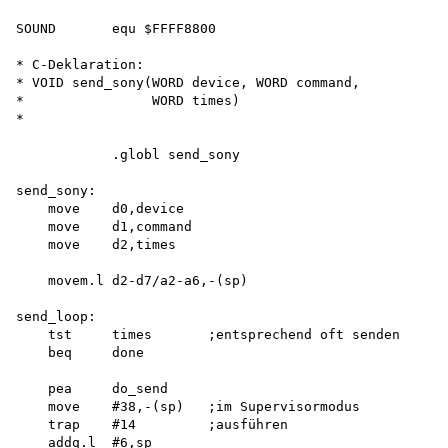
SOUND       equ $FFFF8800

* C-Deklaration:

* VOID send_sony(WORD device, WORD command,

*                WORD times)

*

            .globl send_sony

send_sony:

    move    d0,device

    move    d1,command 

    move    d2,times

    movem.l d2-d7/a2-a6,-(sp)

send_loop:

    tst     times       ;entsprechend oft senden

    beq     done 

    pea     do_send

    move    #38,-(sp)   ;im Supervisormodus

    trap    #14         ;ausführen

    addq.l  #6,sp
