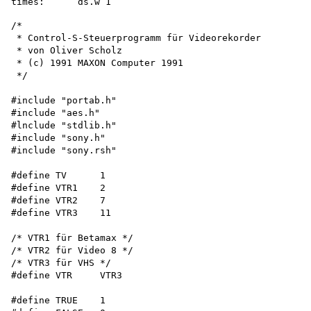
/*

 * Control-S-Steuerprogramm für Videorekorder

 * von Oliver Scholz

 * (c) 1991 MAXON Computer 1991 

 */

#include "portab.h"

#include "aes.h"

#lnclude "stdlib.h"

#include "sony.h"

#include "sony.rsh"

#define TV      1

#define VTR1    2

#define VTR2    7

#define VTR3    11

/* VTR1 für Betamax */

/* VTR2 für Video 8 */

/* VTR3 für VHS */

#define VTR     VTR3

#define TRUE    1
