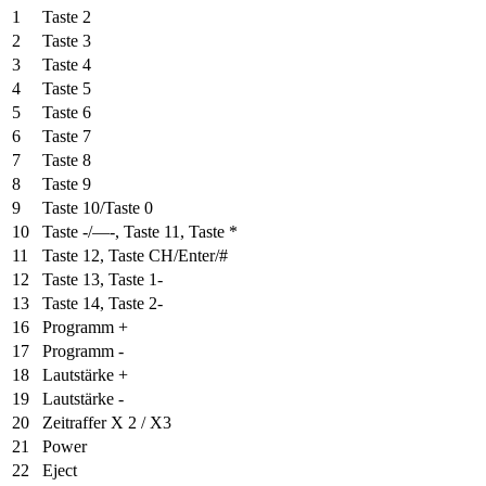
1
Taste 2
2
Taste 3
3
Taste 4
4
Taste 5
5
Taste 6
6
Taste 7
7
Taste 8
8
Taste 9
9
Taste 10/Taste 0
10
Taste -/—-, Taste 11, Taste *
11
Taste 12, Taste CH/Enter/#
12
Taste 13, Taste 1-
13
Taste 14, Taste 2-
16
Programm +
17
Programm -
18
Lautstärke +
19
Lautstärke -
20
Zeitraffer X 2 / X3
21
Power
22
Eject