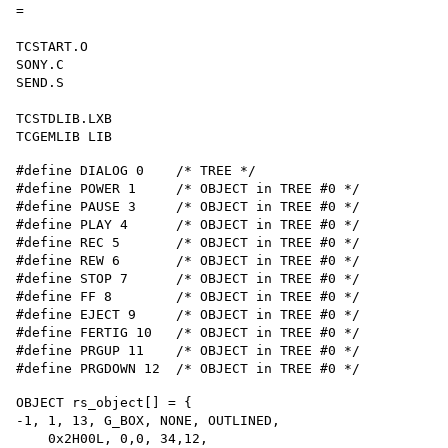
=

TCSTART.O 

SONY.C 

SEND.S

TCSTDLIB.LXB 

#define DIALOG 0    /* TREE */

#define POWER 1     /* OBJECT in TREE #0 */

#define PAUSE 3     /* OBJECT in TREE #0 */

#define PLAY 4      /* OBJECT in TREE #0 */

#define REC 5       /* OBJECT in TREE #0 */

#define REW 6       /* OBJECT in TREE #0 */

#define STOP 7      /* OBJECT in TREE #0 */

#define FF 8        /* OBJECT in TREE #0 */

#define EJECT 9     /* OBJECT in TREE #0 */

#define FERTIG 10   /* OBJECT in TREE #0 */

#define PRGUP 11    /* OBJECT in TREE #0 */

OBJECT rs_object[] = {

-1, 1, 13, G_BOX, NONE, OUTLINED,

    0x2H00L, 0,0, 34,12,
