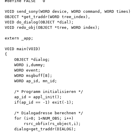
#define FALSE   0

VOID send_sony(WORD device, WORD command, WORD times);

OBJECT *get_traddr(WORD tree_index),

VOID do_dialog(OBJECT *dial);

VOID redo_obj(OBJECT *tree, WORD index);

extern _app;

VOID main(VOID)

{

    OBJECT *dialog;

    WORD i,dummy;

    WORD event;

    WORD msgbuff[8];

    WORD ap_id, mn_id;

    /* Programm initialisieren */ 

    ap_id = appl_init(); 

    if(ap_id == -1) exit(-1);

    /* Dialogadresse berechnen */ 

    for (i=0; 1<NUM_OBS; i++)

        rsrc_obfix(rs_object,i); 

    dialog=get_traddr(DIALOG);
