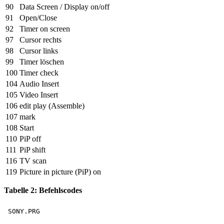
90
Data Screen / Display on/off
91
Open/Close
92
Timer on screen
97
Cursor rechts
98
Cursor links
99
Timer löschen
100
Timer check
104
Audio Insert
105
Video Insert
106
edit play (Assemble)
107
mark
108
Start
110
PiP off
111
PiP shift
116
TV scan
119
Picture in picture (PiP) on
Tabelle 2: Befehlscodes
SONY.PRG
