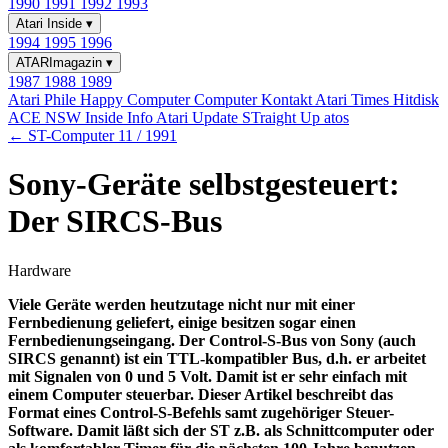
1990
1991
1992
1993
Atari Inside
▾
1994
1995
1996
ATARImagazin
▾
1987
1988
1989
Atari Phile
Happy Computer
Computer Kontakt
Atari Times
Hitdisk
ACE NSW Inside Info
Atari Update
STraight Up
atos
← ST-Computer 11 / 1991
Sony-Geräte selbstgesteuert:
Der SIRCS-Bus
Hardware
Viele Geräte werden heutzutage nicht nur mit einer
Fernbedienung geliefert, einige besitzen sogar einen
Fernbedienungseingang. Der Control-S-Bus von Sony (auch
SIRCS genannt) ist ein TTL-kompatibler Bus, d.h. er arbeitet
mit Signalen von 0 und 5 Volt. Damit ist er sehr einfach mit
einem Computer steuerbar. Dieser Artikel beschreibt das
Format eines Control-S-Befehls samt zugehöriger Steuer-
Software. Damit läßt sich der ST z.B. als Schnittcomputer oder