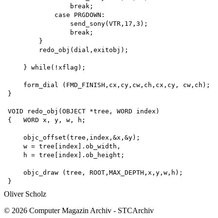
                break; 

            case PRGDOWN:

                send_sony(VTR,17,3); 

                break;

        }

        redo_obj(dial,exitobj);

    } while(!xflag);

    form_dial (FMD_FINISH,cx,cy,cw,ch,cx,cy, cw,ch);

}

VOID redo_obj(OBJECT *tree, WORD index)

{   WORD x, y, w, h;

    objc_offset(tree,index,&x,&y);

    w = tree[index].ob_width,

    h = tree[index].ob_height;

    objc_draw (tree, ROOT,MAX_DEPTH,x,y,w,h);

Oliver Scholz
© 2026 Computer Magazin Archiv - STCArchiv