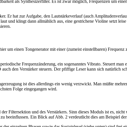
endbarkeit als Synthesizerfilter. Es ist zwar möglich, Frequenzen um 
rker. Er hat zur Aufgabe, den Lautstärkeverlauf (auch Amplitudenverlau
laut und klingt dann allmählich aus, eine gestrichene Violine setzt le
sieren.
 hier um einen Tongenerator mit einer (zumeist einstellbaren) Frequenz
riodische Frequenzänderung, ein sogenanntes Vibrato. Steuert man ei
h den Verstärker steuern. Der pfiffige Leser kann sich natürlich scho
gerzeugung ist dies allerdings ein wenig verzwickt. Man müßte mehrer
nächsten Folge eingegangen wird.
ll der Filtersektion und des Verstärkers. Sinn dieses Moduls ist es, n
zu beeinflussen. Ein Blick auf Abb. 2 verdeutlicht dies am Beispiel de
r der einzelnen Phasen sowie das Sustainlevel (siehe unten) sind frei e