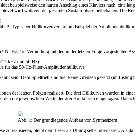
ldet beispielsweise den harten Anschlag eines Klaviers nach, eine lang
stainlevel wird während der gesamten Sustain-phase beibehalten. Die Re
bb. 2: Typischer Hüllkurvenverlauf am Beispiel der Amplitudenhüllkur
g ‘SYNTH.C’ in Verbindung mit den in der letzten Folge vorgestellten A
n (15 kHz und 50 Hz)
rve für das 50-Hz-Filter-Amplitudenhüllkurve
nnt sein. Dem Spieltrieb sind hier keine Grenzen gesetzt (im Listing 
nktionen der letzten Folgen realisiert. Die drei Hüllkurven wurden 
rden die gewünschten Werte der drei Hüllkurven eingetragen. Danach 
Abb. 1: Der grundlegende Aufbau von Synthesizern
se zu realisieren, bleibt dem Leser als Übung selbst überlassen. Als da