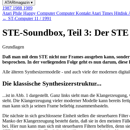
ATARImagazin
▾
1987
1988
1989
Atari Phile
Happy Computer
Computer Kontakt
Atari Times
Hitdisk
← ST-Computer 11 / 1991
STE-Soundbox, Teil 3: Der STE 
Grundlagen
Daß man mit dem STE nicht nur Frames ausgeben kann, sondern a
besprochen. In der vorliegenden Folge geht es nun darum, dies
Alle älteren Synthesizermodelle - und auch viele der modernen digita
Die klassische Synthesizerstruktur...
...ist in Abb. 1 dargestellt. Ganz links sieht man die Klangerzeugun
steht. Die Klangerzeugung vieler moderner Modelle kann bereits fer
man kann sich ja seinen Frame beliebig zusammenbasteln.
Die nächste in sich geschlossene Einheit stellen die steuerbaren Fi
Manko der Klangerzeugung besteht darin, daß sie in den meisten Fälle
bei. Hier nun kann man sich mit steuerbaren Filtern behelfen, denn s