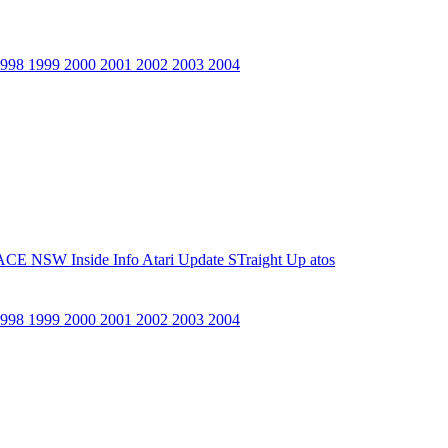
1998
1999
2000
2001
2002
2003
2004
ACE NSW Inside Info
Atari Update
STraight Up
atos
1998
1999
2000
2001
2002
2003
2004