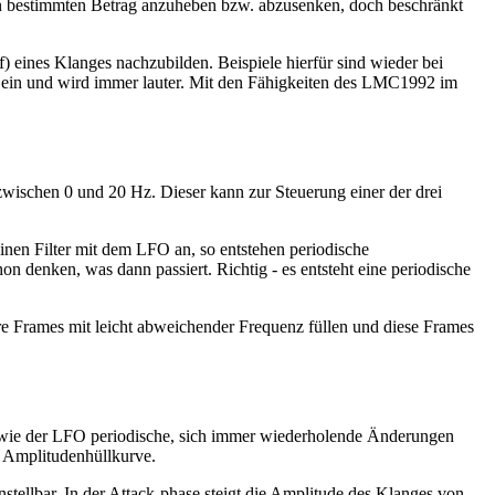
einen bestimmten Betrag anzuheben bzw. abzusenken, doch beschränkt
f) eines Klanges nachzubilden. Beispiele hierfür sind wieder bei
ise ein und wird immer lauter. Mit den Fähigkeiten des LMC1992 im
 zwischen 0 und 20 Hz. Dieser kann zur Steuerung einer der drei
nen Filter mit dem LFO an, so entstehen periodische
n denken, was dann passiert. Richtig - es entsteht eine periodische
e Frames mit leicht abweichender Frequenz füllen und diese Frames
icht wie der LFO periodische, sich immer wiederholende Änderungen
r Amplitudenhüllkurve.
instellbar. In der Attack-phase steigt die Amplitude des Klanges von