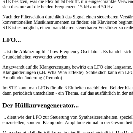
STE besitzen, was die Flexibilität betrifft, nur eingeschränkte Verw
sich dies nur auf die beiden Frequenzen 15 kHz und 50 Hz.
Nach der Filtersektion durchläuft das Signal einen steuerbaren Verstä
konventionellen Musikinstrumenten zu finden: ein Klavierton beginnt 
STE ist es möglich, einen brauchbaren steuerbaren Verstärker zu reali
LFO...
... ist die Abkürzung für ‘Low Frequency Oscillator’. Es handelt sich
Grundeinheiten verwendet werden.
Angewandt auf die Klangerzeugung bewirkt ein LFO eine langsame, pe
Klangänderungen (z.B. Wha-Wha-Effekte). Schließlich kann ein LFO auc
Amplitudenänderung (Tremolo).
Im STE kann man LFOs für alle 3 Einheiten nachbilden. Bei der Klan
dann periodisch umschalten - ein Thema, auf das ausführlich in der 
Der Hüllkurvengenerator...
... dient wie der LFO zur Steuerung von Synthesizereinheiten, spezie
einzustellen, sondern Klang oder Amplitude einmal in der Gesamtheit 
Man erkennt, daß die Hüllkurve in vier Phasen eingeteilt ist. Die Daue