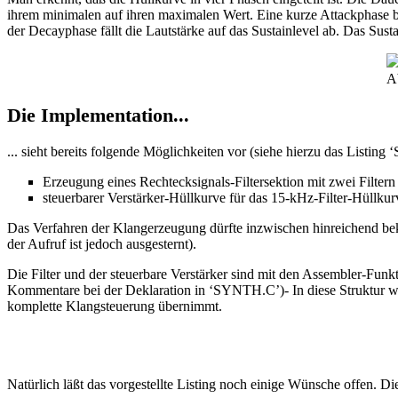
ihrem minimalen auf ihren maximalen Wert. Eine kurze Attackphase bi
der Decayphase fällt die Lautstärke auf das Sustainlevel ab. Das Su
A
Die Implementation...
... sieht bereits folgende Möglichkeiten vor (siehe hierzu das Listin
Erzeugung eines Rechtecksignals-Filtersektion mit zwei Filter
steuerbarer Verstärker-Hüllkurve für das 15-kHz-Filter-Hüllku
Das Verfahren der Klangerzeugung dürfte inzwischen hinreichend beka
der Aufruf ist jedoch ausgesternt).
Die Filter und der steuerbare Verstärker sind mit den Assembler-Fu
Kommentare bei der Deklaration in ‘SYNTH.C’)- In diese Struktur we
komplette Klangsteuerung übernimmt.
Natürlich läßt das vorgestellte Listing noch einige Wünsche offen. Die