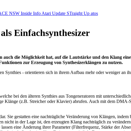
ACE NSW Inside Info
Atari Update
STraight Up
atos
als Einfachsynthesizer
uch die Möglichkeit hat, auf die Lautstärke und den Klang eines
e Funktionen zur Erzeugung von Synthesizerklängen zu nutzen.
len Synthies - orientieren sich in ihrem Aufbau mehr oder weniger an 
g, welche bei den älteren Synthies aus Tongeneratoren mit unterschiedl
tige Klänge (z.B. Streicher oder Klavier) abrufen. Auch mit dem DMA
lter dar. Sie gestatten eine nachträgliche Veränderung von Klängen, in
n nicht in der Lage ist, den erzeugten Klang nachträglich zu verändern
ie lassen eine Änderung ihrer Parameter (Filterfrequenz, Stärke der A