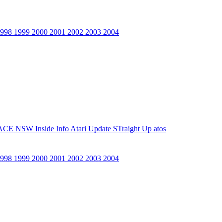
1998
1999
2000
2001
2002
2003
2004
ACE NSW Inside Info
Atari Update
STraight Up
atos
1998
1999
2000
2001
2002
2003
2004