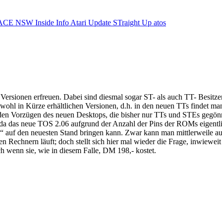
ACE NSW Inside Info
Atari Update
STraight Up
atos
 Versionen erfreuen. Dabei sind diesmal sogar ST- als auch TT- Besitzer
wohl in Kürze erhältlichen Versionen, d.h. in den neuen TTs find
den Vorzügen des neuen Desktops, die bisher nur TTs und STEs gegön
da das neue TOS 2.06 aufgrund der Anzahl der Pins der ROMs eigentlich 
 auf den neuesten Stand bringen kann. Zwar kann man mittlerweile au
n Rechnern läuft; doch stellt sich hier mal wieder die Frage, inwieweit
h wenn sie, wie in diesem Falle, DM 198,- kostet.