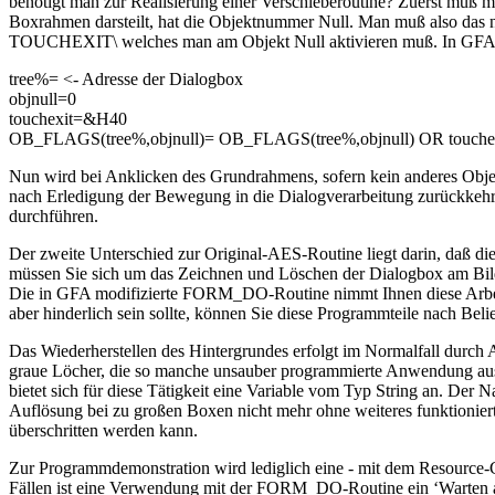
benötigt man zur Realisierung einer Verschieberoutine? Zuerst muß 
Boxrahmen darsteilt, hat die Objektnummer Null. Man muß also das n
TOUCHEXIT\ welches man am Objekt Null aktivieren muß. In GFA-B
tree%= <- Adresse der Dialogbox
objnull=0
touchexit=&H40
OB_FLAGS(tree%,objnull)= OB_FLAGS(tree%,objnull) OR touche
Nun wird bei Anklicken des Grundrahmens, sofern kein anderes Obje
nach Erledigung der Bewegung in die Dialogverarbeitung zurückkeh
durchführen.
Der zweite Unterschied zur Original-AES-Routine liegt darin, daß
müssen Sie sich um das Zeichnen und Löschen der Dialogbox am
Die in GFA modifizierte FORM_DO-Routine nimmt Ihnen diese Arbeit
aber hinderlich sein sollte, können Sie diese Programmteile nach Beli
Das Wiederherstellen des Hintergrundes erfolgt im Normalfall durch A
graue Löcher, die so manche unsauber programmierte Anwendung aus
bietet sich für diese Tätigkeit eine Variable vom Typ String an. Der 
Auflösung bei zu großen Boxen nicht mehr ohne weiteres funktionier
überschritten werden kann.
Zur Programmdemonstration wird lediglich eine - mit dem Resource-Cons
Fällen ist eine Verwendung mit der FORM_DO-Routine ein ‘Warten a