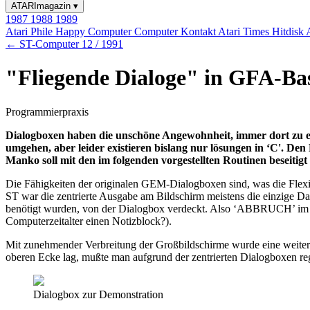
ATARImagazin
▾
1987
1988
1989
Atari Phile
Happy Computer
Computer Kontakt
Atari Times
Hitdisk
← ST-Computer 12 / 1991
"Fliegende Dialoge" in GFA-Ba
Programmierpraxis
Dialogboxen haben die unschöne Angewohnheit, immer dort zu ers
umgehen, aber leider existieren bislang nur lösungen in ‘C'. De
Manko soll mit den im folgenden vorgestellten Routinen beseitigt
Die Fähigkeiten der originalen GEM-Dialogboxen sind, was die Flexibi
ST war die zentrierte Ausgabe am Bildschirm meistens die einzige D
benötigt wurden, von der Dialogbox verdeckt. Also ‘ABBRUCH’ im D
Computerzeitalter einen Notizblock?).
Mit zunehmender Verbreitung der Großbildschirme wurde eine weitere 
oberen Ecke lag, mußte man aufgrund der zentrierten Dialogboxen r
Dialogbox zur Demonstration