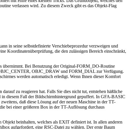
iert mit Hilfe eines kleinen Tricks. Das Grundobjekt, welches den
utine verlassen wird. Zu diesem Zweck gibt es das Objekt-Flag
n in seine selbstdefinierte Verschiebeprozedur verzweigen und
 Koordinatenüberprüfung, die den zulässigen Bereich einschränkt,
lares übernimmt. Bei Benutzung der Original-FORM_DO-Routine
ozeduren OBJC_CENTER, OBJC_DRAW und FORM_DIAL zur Verfügung.
chirmes werden automatisch erledigt. Wenn Ihnen dieser Komfort
auf zu reagieren hat. Falls Sie dies nicht tut, entstehen häßliche
in diesem Fall der Bildschirmhintergrund gepuffert. In GFA-BASIC
und zweitens, daß diese Lösung auf der neuen Maschine in der TT-
 die bei einer größeren Box in der TT-Auflösung durchaus
Objekt beinhalten, welches als EXIT definiert ist. In allen anderen
lbox aufgefordert, eine RSC-Datei zu wählen. Der erste Baum