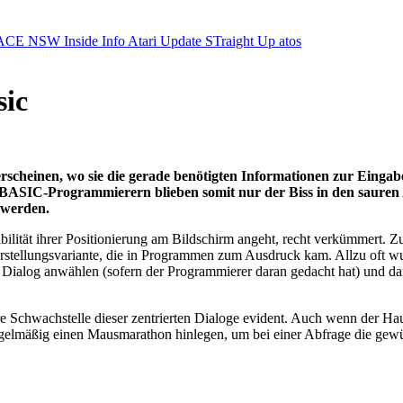
ACE NSW Inside Info
Atari Update
STraight Up
atos
sic
cheinen, wo sie die gerade benötigten Informationen zur Eingabe
n BASIC-Programmierern blieben somit nur der Biss in den sauren 
 werden.
lität ihrer Positionierung am Bildschirm angeht, recht verkümmert. Zum
arstellungsvariante, die in Programmen zum Ausdruck kam. Allzu oft w
ialog anwählen (sofern der Programmierer daran gedacht hat) und da
Schwachstelle dieser zentrierten Dialoge evident. Auch wenn der Haup
egelmäßig einen Mausmarathon hinlegen, um bei einer Abfrage die gew