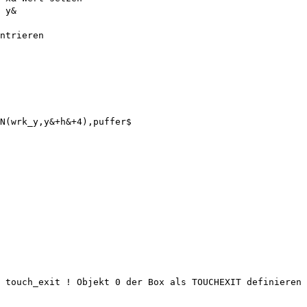
 y&

ntrieren

N(wrk_y,y&+h&+4),puffer$

 touch_exit ! Objekt 0 der Box als TOUCHEXIT definieren
