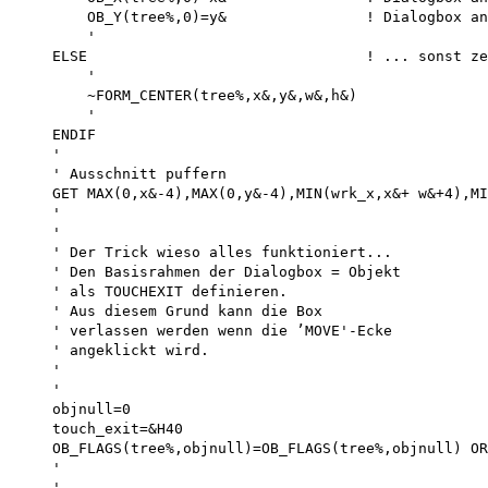
        OB_Y(tree%,0)=y&                ! Dialogbox an
        '

    ELSE                                ! ... sonst ze
        '

        ~FORM_CENTER(tree%,x&,y&,w&,h&)

        '

    ENDIF

    '

    ' Ausschnitt puffern

    GET MAX(0,x&-4),MAX(0,y&-4),MIN(wrk_x,x&+ w&+4),MI
    '

    '

    ' Der Trick wieso alles funktioniert...

    ' Den Basisrahmen der Dialogbox = Objekt

    ' als TOUCHEXIT definieren.

    ' Aus diesem Grund kann die Box

    ' verlassen werden wenn die ’MOVE'-Ecke 

    ' angeklickt wird.

    '

    '

    objnull=0 

    touch_exit=&H40

    OB_FLAGS(tree%,objnull)=OB_FLAGS(tree%,objnull) OR
    '

    '
