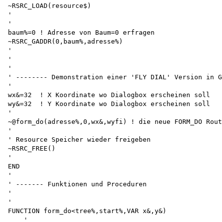
~RSRC_LOAD(resource$)

'

'

baum%=0 ! Adresse von Baum=0 erfragen 

~RSRC_GADDR(0,baum%,adresse%)

'

'

'

' -------- Demonstration einer 'FLY DIAL' Version in G
'

wx&=32	! X Koordinate wo Dialogbox erscheinen soll 

wy&=32	! Y Koordinate wo Dialogbox erscheinen soll

'

~@form_do(adresse%,0,wx&,wyfi) ! die neue FORM_DO Rout
'

' Resource Speicher wieder freigeben 

~RSRC_FREE()

'

END

'

' ------- Funktionen und Proceduren

'

'

FUNCTION form_do<tree%,start%,VAR x&,y&)

    '
