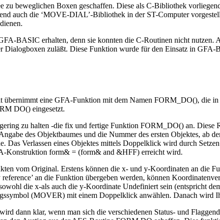
Idee zu beweglichen Boxen geschaffen. Diese als C-Bibliothek vorlie
end auch die ‘MOVE-DIAL’-Bibliothek in der ST-Computer vorgestellt. 
dienen.
n GFA-BASIC erhalten, denn sie konnten die C-Routinen nicht nutzen
der Dialogboxen zuläßt. Diese Funktion wurde für den Einsatz in 
rnimmt eine GFA-Funktion mit dem Namen FORM_DO(), die in einer 
ORM DO() eingesetzt.
ering zu halten -die fix und fertige Funktion FORM_DO() an. Diese R
ie Angabe des Objektbaumes und die Nummer des ersten Objektes, ab de
. Das Verlassen eines Objektes mittels Doppelklick wird durch Setzen
FA-Konstruktion form& = (form& and &HFF) erreicht wird.
ten vom Original. Erstens können die x- und y-Koordinaten an die F
by reference’ an die Funktion übergeben werden, können Koordinatenve
owohl die x-als auch die y-Koordinate Undefiniert sein (entspricht de
ngssymbol (MOVER) mit einem Doppelklick anwählen. Danach wird Ihre
 wird dann klar, wenn man sich die verschiedenen Status- und Flaggend