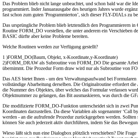
Das Problem blieb nicht lange unbeachtet, und schon bald war die 
programmiert. Inder Januarausgabe des heurigen Jahres wurde ergänz
fast schon zum guten 'Programmierton’, sich dieser FLY-DIALs zu be
Das ursprüngliche Problem blieb letztendlich den Programmierern i
Routine FORM_DO vorstellen, die unter anderem ein Verschieben 
BASIC dürfte aber keine Probleme bereiten.
Welche Routinen werden zur Verfügung gestellt?
1 )FORM_DO(Baum, Objekt, x-Koordinate,y-Koordinate)
2)FORM_DRAW als Subroutine von FORM_DO Die gesamte Arbeit übe
übernimmt. Die Prozedur Form draw wird nur als Subroutine von F
Das AES bietet Ihnen - um den Verwaltungsaufwand bei Formularen g
vollständige Abarbeitung derselben. Die Originalroutine erfordert d
die Nummer des Objektes, über welches das Formular verlassen wurde
Objektnummer zu gelangen, das Bit ausmaskieren, was durch die G
Die modifizierte FORM_DO-Funktion unterscheidet sich in zwei Punk
Koordinaten darzustellen. Da diese Variablen als sogenannter ‘Call 
werden - an die aufrufende Prozedur zurückgegeben werden. Sollten s
können Sie auch jederzeit aktiv durchführen, indem Sie das Bewegu
Wieso läßt sich nun eine Dialogbox plötzlich verschieben? Die Frage