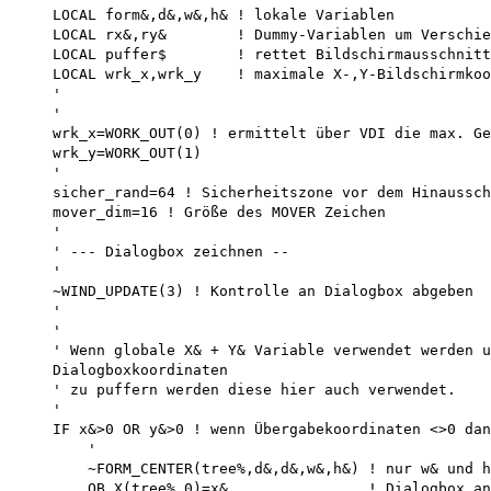
    LOCAL form&,d&,w&,h& ! lokale Variablen 

    LOCAL rx&,ry&        ! Dummy-Variablen um Verschie
    LOCAL puffer$        ! rettet Bildschirmausschnitt
    LOCAL wrk_x,wrk_y    ! maximale X-,Y-Bildschirmkoo
    '

    '

    wrk_x=WORK_OUT(0) ! ermittelt über VDI die max. Ge
    wrk_y=WORK_OUT(1)

    '

    sicher_rand=64 ! Sicherheitszone vor dem Hinaussch
    mover_dim=16 ! Größe des MOVER Zeichen

    '

    ' --- Dialogbox zeichnen --

    '

    ~WIND_UPDATE(3) ! Kontrolle an Dialogbox abgeben

    '

    '

    ' Wenn globale X& + Y& Variable verwendet werden u
    Dialogboxkoordinaten 

    ' zu puffern werden diese hier auch verwendet.

    '

    IF x&>0 OR y&>0 ! wenn Übergabekoordinaten <>0 dan
        '

        ~FORM_CENTER(tree%,d&,d&,w&,h&) ! nur w& und h
        OB_X(tree%,0)=x&                ! Dialogbox an