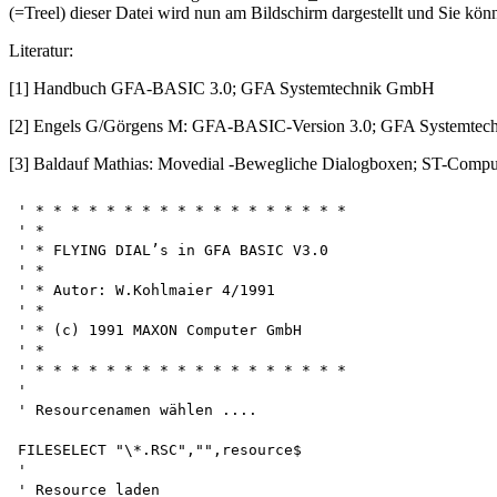
(=Treel) dieser Datei wird nun am Bildschirm dargestellt und Sie kö
Literatur:
[1] Handbuch GFA-BASIC 3.0; GFA Systemtechnik GmbH
[2] Engels G/Görgens M: GFA-BASIC-Version 3.0; GFA Systemte
[3] Baldauf Mathias: Movedial -Bewegliche Dialogboxen; ST-Comput
' * * * * * * * * * * * * * * * * * *

' *

' * FLYING DIAL’s in GFA BASIC V3.0 

' *

' * Autor: W.Kohlmaier 4/1991 

' *

' * (c) 1991 MAXON Computer GmbH 

' *

' * * * * * * * * * * * * * * * * * *

'

' Resourcenamen wählen ....

FILESELECT "\*.RSC","",resource$

'

' Resource laden 
