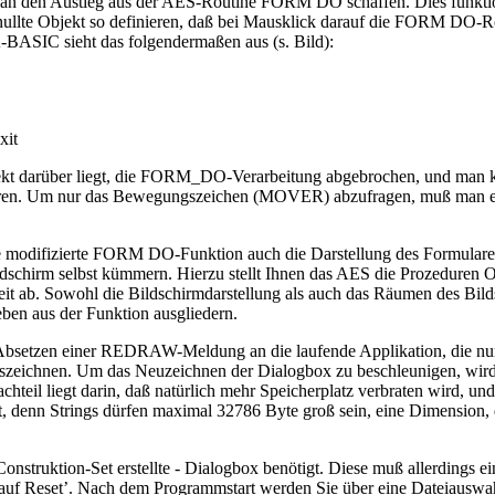
man den Austieg aus der AES-Routine FORM DO schaffen. Dies funktion
ullte Objekt so definieren, daß bei Mausklick darauf die FORM DO-Ro
ASIC sieht das folgendermaßen aus (s. Bild):
xit
kt darüber liegt, die FORM_DO-Verarbeitung abgebrochen, und man kan
ren. Um nur das Bewegungszeichen (MOVER) abzufragen, muß man eine
 die modifizierte FORM DO-Funktion auch die Darstellung des Formu
 Bildschirm selbst kümmern. Hierzu stellt Ihnen das AES die Pr
 ab. Sowohl die Bildschirmdarstellung als auch das Räumen des Bilds
eben aus der Funktion ausgliedern.
bsetzen einer REDRAW-Meldung an die laufende Applikation, die nun dar
zeichnen. Um das Neuzeichnen der Dialogbox zu beschleunigen, wird 
Nachteil liegt darin, daß natürlich mehr Speicherplatz verbraten wird, 
t, denn Strings dürfen maximal 32786 Byte groß sein, eine Dimension,
truktion-Set erstellte - Dialogbox benötigt. Diese muß allerdings ein 
uf Reset’. Nach dem Programmstart werden Sie über eine Dateiauswah