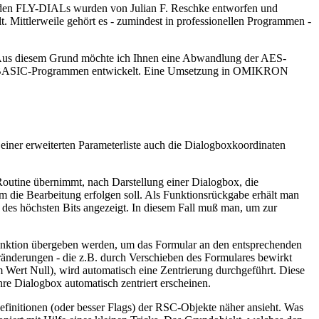
genden FLY-DIALs wurden von Julian F. Reschke entworfen und
Mittlerweile gehört es - zumindest in professionellen Programmen -
. Aus diesem Grund möchte ich Ihnen eine Abwandlung der AES-
GFA-BASIC-Programmen entwickelt. Eine Umsetzung in OMIKRON
erweiterten Parameterliste auch die Dialogboxkoordinaten
outine übernimmt, nach Darstellung einer Dialogbox, die
m die Bearbeitung erfolgen soll. Als Funktionsrückgabe erhält man
 des höchsten Bits angezeigt. In diesem Fall muß man, um zur
unktion übergeben werden, um das Formular an den entsprechenden
ränderungen - die z.B. durch Verschieben des Formulares bewirkt
m Wert Null), wird automatisch eine Zentrierung durchgeführt. Diese
 Dialogbox automatisch zentriert erscheinen.
efinitionen (oder besser Flags) der RSC-Objekte näher ansieht. Was