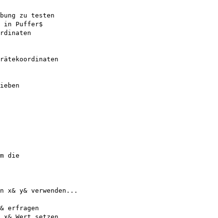
bung zu testen 

 in Puffer$

rdinaten

rätekoordinaten 

ieben 

m die 

n x& y& verwenden...

& erfragen 

 x& Wert setzen
