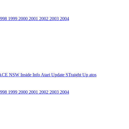
1998
1999
2000
2001
2002
2003
2004
ACE NSW Inside Info
Atari Update
STraight Up
atos
1998
1999
2000
2001
2002
2003
2004