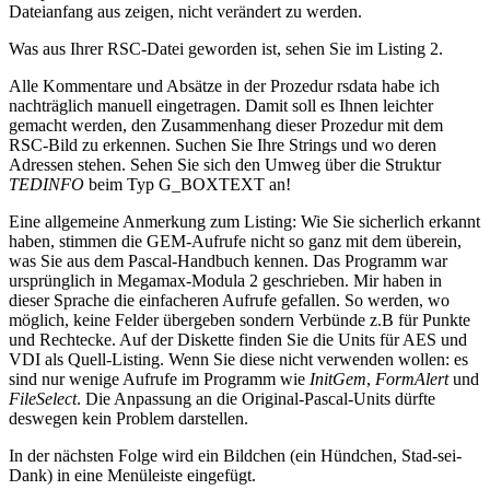
Dateianfang aus zeigen, nicht verändert zu werden.
Was aus Ihrer RSC-Datei geworden ist, sehen Sie im Listing 2.
Alle Kommentare und Absätze in der Prozedur rsdata habe ich
nachträglich manuell eingetragen. Damit soll es Ihnen leichter
gemacht werden, den Zusammenhang dieser Prozedur mit dem
RSC-Bild zu erkennen. Suchen Sie Ihre Strings und wo deren
Adressen stehen. Sehen Sie sich den Umweg über die Struktur
TEDINFO
beim Typ G_BOXTEXT an!
Eine allgemeine Anmerkung zum Listing: Wie Sie sicherlich erkannt
haben, stimmen die GEM-Aufrufe nicht so ganz mit dem überein,
was Sie aus dem Pascal-Handbuch kennen. Das Programm war
ursprünglich in Megamax-Modula 2 geschrieben. Mir haben in
dieser Sprache die einfacheren Aufrufe gefallen. So werden, wo
möglich, keine Felder übergeben sondern Verbünde z.B für Punkte
und Rechtecke. Auf der Diskette finden Sie die Units für AES und
VDI als Quell-Listing. Wenn Sie diese nicht verwenden wollen: es
sind nur wenige Aufrufe im Programm wie
InitGem
,
FormAlert
und
FileSelect
. Die Anpassung an die Original-Pascal-Units dürfte
deswegen kein Problem darstellen.
In der nächsten Folge wird ein Bildchen (ein Hündchen, Stad-sei-
Dank) in eine Menüleiste eingefügt.