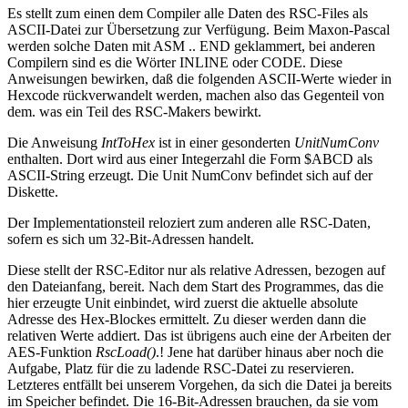
Es stellt zum einen dem Compiler alle Daten des RSC-Files als
ASCII-Datei zur Übersetzung zur Verfügung. Beim Maxon-Pascal
werden solche Daten mit ASM .. END geklammert, bei anderen
Compilern sind es die Wörter INLINE oder CODE. Diese
Anweisungen bewirken, daß die folgenden ASCII-Werte wieder in
Hexcode rückverwandelt werden, machen also das Gegenteil von
dem. was ein Teil des RSC-Makers bewirkt.
Die Anweisung
IntToHex
ist in einer gesonderten
UnitNumConv
enthalten. Dort wird aus einer Integerzahl die Form $ABCD als
ASCII-String erzeugt. Die Unit NumConv befindet sich auf der
Diskette.
Der Implementationsteil reloziert zum anderen alle RSC-Daten,
sofern es sich um 32-Bit-Adressen handelt.
Diese stellt der RSC-Editor nur als relative Adressen, bezogen auf
den Dateianfang, bereit. Nach dem Start des Programmes, das die
hier erzeugte Unit einbindet, wird zuerst die aktuelle absolute
Adresse des Hex-Blockes ermittelt. Zu dieser werden dann die
relativen Werte addiert. Das ist übrigens auch eine der Arbeiten der
AES-Funktion
RscLoad()
.! Jene hat darüber hinaus aber noch die
Aufgabe, Platz für die zu ladende RSC-Datei zu reservieren.
Letzteres entfällt bei unserem Vorgehen, da sich die Datei ja bereits
im Speicher befindet. Die 16-Bit-Adressen brauchen, da sie vom