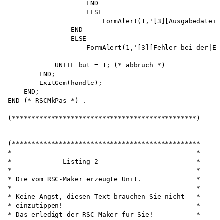
(************************************************

*                                               *  

*             Listing 2                         *

*                                               *  

* Die vom RSC-Maker erzeugte Unit.              *

*                                               *  

* Keine Angst, diesen Text brauchen Sie nicht   *

* einzutippen!                                  *

* Das erledigt der RSC-Maker für Sie!           *
