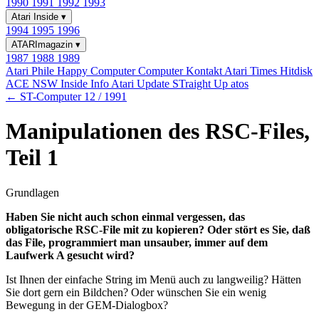
1990
1991
1992
1993
Atari Inside
▾
1994
1995
1996
ATARImagazin
▾
1987
1988
1989
Atari Phile
Happy Computer
Computer Kontakt
Atari Times
Hitdisk
ACE NSW Inside Info
Atari Update
STraight Up
atos
← ST-Computer 12 / 1991
Manipulationen des RSC-Files,
Teil 1
Grundlagen
Haben Sie nicht auch schon einmal vergessen, das
obligatorische RSC-File mit zu kopieren? Oder stört es Sie, daß
das File, programmiert man unsauber, immer auf dem
Laufwerk A gesucht wird?
Ist Ihnen der einfache String im Menü auch zu langweilig? Hätten
Sie dort gern ein Bildchen? Oder wünschen Sie ein wenig
Bewegung in der GEM-Dialogbox?