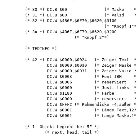
        (* 30 *) DC.B $00               (* Maske    *)

        (* 31 *) DC.B $00               (* Valid    *)

        (* 32 *) DC.W $4B6E,$6F70,$6620,$3100

                                        (* "Knopf 1"*)

        (* 3A *) DC.W $4B6E,$6F70,$6620,$3200

                            (* "Knopf 2"*)

        (* TEDINFO *)

        (* 42 *) DC.W $0000,$0024   (* Zeiger Text  *)

                 DC.W $0000.$0030   (* Zeiger Maske *)

                 DC.W $0000,$0031   (* Zeiger Valid *)

                 DC.W $0003         (* Font IBM     *)

                 DC.W $0006         (* reserviert   *)

                 DC.W $0000         (* Just. links  *)

                 DC.W $1180         (* Farbe        *)

                 DC.W $0000         (* reserviert   *)

                 DC.W $FFFC (* Rahmendicke -4,außen *)
                 DC.W $000C         (* Länge Text,12*)

                 DC.W $0001         (* Länge Maske,1*)

        (* 1. Objekt beginnt bei 5E *)

                (* next, head, tail *)
