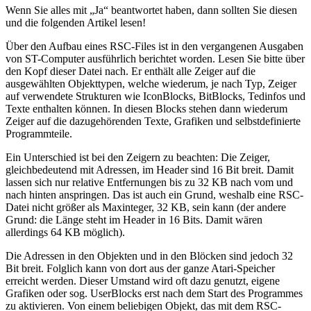
Wenn Sie alles mit „Ja“ beantwortet haben, dann sollten Sie diesen
und die folgenden Artikel lesen!
Über den Aufbau eines RSC-Files ist in den vergangenen Ausgaben
von ST-Computer ausführlich berichtet worden. Lesen Sie bitte über
den Kopf dieser Datei nach. Er enthält alle Zeiger auf die
ausgewählten Objekttypen, welche wiederum, je nach Typ, Zeiger
auf verwendete Strukturen wie IconBlocks, BitBlocks, Tedinfos und
Texte enthalten können. In diesen Blocks stehen dann wiederum
Zeiger auf die dazugehörenden Texte, Grafiken und selbstdefinierte
Programmteile.
Ein Unterschied ist bei den Zeigern zu beachten: Die Zeiger,
gleichbedeutend mit Adressen, im Header sind 16 Bit breit. Damit
lassen sich nur relative Entfernungen bis zu 32 KB nach vom und
nach hinten anspringen. Das ist auch ein Grund, weshalb eine RSC-
Datei nicht größer als Maxinteger, 32 KB, sein kann (der andere
Grund: die Länge steht im Header in 16 Bits. Damit wären
allerdings 64 KB möglich).
Die Adressen in den Objekten und in den Blöcken sind jedoch 32
Bit breit. Folglich kann von dort aus der ganze Atari-Speicher
erreicht werden. Dieser Umstand wird oft dazu genutzt, eigene
Grafiken oder sog. UserBlocks erst nach dem Start des Programmes
zu aktivieren. Von einem beliebigen Objekt, das mit dem RSC-