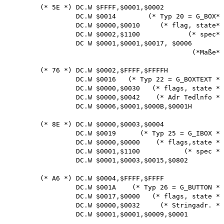
        (* 5E *) DC.W $FFFF,$0001,$0002

                 DC.W $0014        (* Typ 20 = G_BOX*)

                 DC.W $0000,$0010     (* flag, state*)

                 DC.W $0002,$1100            (* spec*)

                 DC W $0001,$0001,$0017, $0006

                                              (*Maße*)

        (* 76 *) DC.W $0002,$FFFF,$FFFFH

                 DC.W $0016   (* Typ 22 = G_BOXTEXT *)

                 DC.W $0000,$0030   (* flags, state *)

                 DC.W $0000,$0042    (* Adr Tedlnfo *)

                 DC.W $0006,$0001,$000B,$0001H

        (* 8E *) DC.W $0000,$0003,$0004

                 DC.W $0019      (* Typ 25 = G_IBOX *)

                 DC.W $0000,$0000    (* flags,state *)

                 DC.W $0001,$1100           (* spec *)

                 DC.W $0001,$0003,$0015,$0802

        (* A6 *) DC.W $0004,$FFFF,$FFFF

                 DC.W $001A    (* Typ 26 = G_BUTTON *)

                 DC.W $0017,$0000   (* flags, state *)

                 DC.W $0000,$0032     (* Stringadr. *)

                 DC.W $0001,$0001,$0009,$0001
