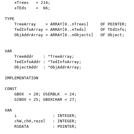
    xTrees   = 214;

    xTEds    =  66;

TYPE

    TreeArray    = ARRAY[0..nTrees]     OF POINTER;

    TedInfoArray = ARRAY[0..nTeds]      OF TEdInfo;

    ObjAddrArray = ARRAY[0..nObjects]   OF Object;

VAR

    TreeAddr    : ^TreeArray;

    TedInfoAddr : ^TedInfoArray;

    ObjectAddr  : ^ObjAddrArray;

IMPLEMENTATION

CONST

    GBOX  = 20; USERBLK  = 24;

    GIBOX = 25; GBOXCHAR = 27;

VAR

    i               : INTEGER;

    chW,chH,rezol   : INTEGER;

    RSDATA          : POINTER;
