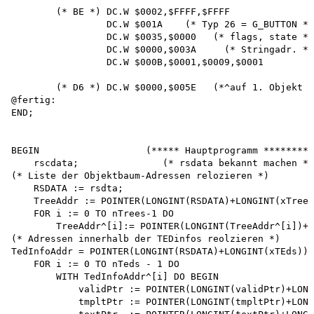
        (* BE *) DC.W $0002,$FFFF,$FFFF

                 DC.W $001A    (* Typ 26 = G_BUTTON *)

                 DC.W $0035,$0000   (* flags, state *)

                 DC.W $0000,$003A     (* Stringadr. *)

                 DC.W $000B,$0001,$0009,$0001

        (* D6 *) DC.W $0000,$005E   (*^auf 1. Objekt *
@fertig:

END;

BEGIN                   (***** Hauptprogramm ********)

    rscdata;               (* rsdata bekannt machen *)

(* Liste der Objektbaum-Adressen relozieren *) 

    RSDATA := rsdta;

    TreeAddr := POINTER(LONGINT(RSDATA)+LONGINT(xTrees
    FOR i := 0 TO nTrees-1 DO 

        TreeAddr^[i]:= POINTER(LONGINT(TreeAddr^[i])+L
(* Adressen innerhalb der TEDinfos reolzieren *) 

TedInfoAddr = POINTER(LONGINT(RSDATA)+LONGINT(xTEds));

    FOR i := 0 TO nTeds - 1 DO 

        WITH TedInfoAddr^[i] DO BEGIN

            validPtr := POINTER(LONGINT(validPtr)+LONG
            tmpltPtr := POINTER(LONGINT(tmpltPtr)+LONG