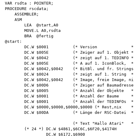
VAR rsdta : POINTER;

PROCEDURE rscdata;

    ASSEMBLER;

    ASM

        LEA  @start,A0 

        MOVE.L A0,rsdta 

        BRA  @fertig 

@start:

        DC.W $0001          (* Version              *)

        DC.W $005E          (* Zeiger auf 1. Objekt *)

        DC.W $0042          (* zeigt auf 1. TEDINFO *)

        DC.W $005E          (* A auf 1. IconBlock,  *)

        DC.W $0042,$0042    (* BitBl. und fr. Strings*
        DC.W $0024          (* zeigt auf 1. String  *)

        DC.W $0042,$0042    (* Image, freie Image, nix
        DC.W $00D6          (* Zeiger auf Baumadressen
        DC.W $0005          (* Anzahl der Objekte   *)

        DC.W $0001          (* Anzahl der Baume     *)

        DC.W $0001          (* Anzahl der TEDINFOs  *)

        DC.W $0000,$0000,$0000,$0000 (* Rest,nix    *)

        DC.W $00DA          (* Länge der RSC-Datei  *)

                            (* Text "Hallo Atari"   *)

        (* 24 *) DC.W $4861,$6C6C,$6F20,$4174H 

                 DC.W $6172,$6900
