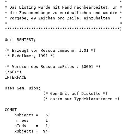
*                                               *  

* Das Listing wurde mit Hand nachbearbeitet, um *

* die Zusammenhänge zu verdeutlichen und um die *

* Vorgabe, 49 Zeichen pro Zeile, einzuhalten    *

*                                               *  

************************************************)

Unit RSMTEST;

(* Erzeugt vom Ressourcemacher 1.01 *)

(* B.Volkmer, 1991 *)

(* Version des RessourceFiles : $0001 *)

(*$F+*)

INTERFACE

Uses Gem, Bios;

                (* Gem-Unit auf Diskette *)

                (* darin nur Typdeklarationen *)

CONST

    nObjects =   5;

    nTrees   =   1;

    nTeds    =   1;

    xObjects =  94;
