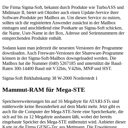
Die Firma Sigma-Soft, bekannt durch Produkte wie TurboASS und
Midimaze II, bietet seit Oktober auch einen Update-Service ihrer
Software-Produkte per Mailbox an. Um diesen Service zu nutzen,
sollten sich die registrierten Anwender zunächst in der Mailbox
eintragen und anschließend eine Postkarte an Sigma-Soft schicken,
die Name, User-Name in der Box, Adresse und Seriennummern der
entsprechenden Produkte enthält.
Sodann kann man jederzeit die neuesten Versionen der Programme
downloaden. Auch Freeware-Versionen der Shareware-Programme
können in der Sigma-Soft-Mailbox downgeloaded werden. Die
Mailbox hat die Nummer (040) 5267185 und unterstützt die Baud-
Raten 300-14400 Baud mit V32bis, V42bis, MNP und HST.
Sigma-Soft Birkhahnkamp 38 W-2000 Norderstedt 1
Mammut-RAM für Mega-STE
Speichererweiterungen bis auf 16 Megabyte für ATARI-STs sind
mittlerweile keine Besonderheit auf dem Markt mehr. Jetzt gibt es
auch für die Computer der Mega-STE-Serie eine Speicherkarte, die
sich auf bis zu 12 Megabyte ausbauen läßt, wobei der bereits
eingebaute Speicher des Mega-STE mitbenutzt wird. Anbieter dieser
Karte ist die Firma GENG-Tec aus Mettmann. Die Erweiterung