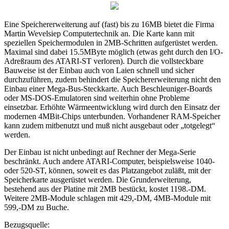
Eine Speichererweiterung auf (fast) bis zu 16MB bietet die Firma
Martin Wevelsiep Computertechnik an. Die Karte kann mit
speziellen Speichermodulen in 2MB-Schritten aufgerüstet werden.
Maximal sind dabei 15.5MByte möglich (etwas geht durch den I/O-
Adreßraum des ATARI-ST verloren). Durch die vollsteckbare
Bauweise ist der Einbau auch von Laien schnell und sicher
durchzuführen, zudem behindert die Speichererweiterung nicht den
Einbau einer Mega-Bus-Steckkarte. Auch Beschleuniger-Boards
oder MS-DOS-Emulatoren sind weiterhin ohne Probleme
einsetzbar. Erhöhte Wärmeentwicklung wird durch den Einsatz der
modernen 4MBit-Chips unterbunden. Vorhandener RAM-Speicher
kann zudem mitbenutzt und muß nicht ausgebaut oder „totgelegt“
werden.
Der Einbau ist nicht unbedingt auf Rechner der Mega-Serie
beschränkt. Auch andere ATARI-Computer, beispielsweise 1040-
oder 520-ST, können, soweit es das Platzangebot zuläßt, mit der
Speicherkarte ausgerüstet werden. Die Grunderweiterung,
bestehend aus der Platine mit 2MB bestückt, kostet 1198.-DM.
Weitere 2MB-Module schlagen mit 429,-DM, 4MB-Module mit
599,-DM zu Buche.
Bezugsquelle: