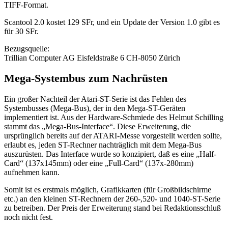
TIFF-Format.
Scantool 2.0 kostet 129 SFr, und ein Update der Version 1.0 gibt es
für 30 SFr.
Bezugsquelle:
Trillian Computer AG Eisfeldstraße 6 CH-8050 Zürich
Mega-Systembus zum Nachrüsten
Ein großer Nachteil der Atari-ST-Serie ist das Fehlen des
Systembusses (Mega-Bus), der in den Mega-ST-Geräten
implementiert ist. Aus der Hardware-Schmiede des Helmut Schilling
stammt das „Mega-Bus-Interface“. Diese Erweiterung, die
ursprünglich bereits auf der ATARI-Messe vorgestellt werden sollte,
erlaubt es, jeden ST-Rechner nachträglich mit dem Mega-Bus
auszurüsten. Das Interface wurde so konzipiert, daß es eine „Half-
Card“ (137x145mm) oder eine „Full-Card“ (137x-280mm)
aufnehmen kann.
Somit ist es erstmals möglich, Grafikkarten (für Großbildschirme
etc.) an den kleinen ST-Rechnern der 260-,520- und 1040-ST-Serie
zu betreiben. Der Preis der Erweiterung stand bei Redaktionsschluß
noch nicht fest.