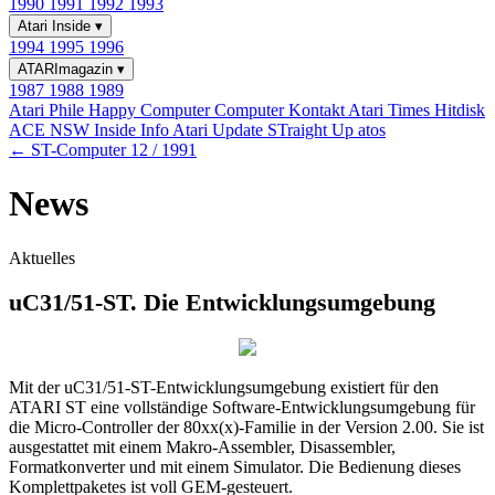
1990
1991
1992
1993
Atari Inside
▾
1994
1995
1996
ATARImagazin
▾
1987
1988
1989
Atari Phile
Happy Computer
Computer Kontakt
Atari Times
Hitdisk
ACE NSW Inside Info
Atari Update
STraight Up
atos
← ST-Computer 12 / 1991
News
Aktuelles
uC31/51-ST. Die Entwicklungsumgebung
Mit der uC31/51-ST-Entwicklungsumgebung existiert für den
ATARI ST eine vollständige Software-Entwicklungsumgebung für
die Micro-Controller der 80xx(x)-Familie in der Version 2.00. Sie ist
ausgestattet mit einem Makro-Assembler, Disassembler,
Formatkonverter und mit einem Simulator. Die Bedienung dieses
Komplettpaketes ist voll GEM-gesteuert.