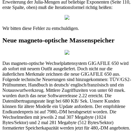
Erweiterung der Julia-Mengen auf beliebige Exponenten (Seite 110,
erste Spalte, oben) muß die Iterationsformel richtig heißen:
Wir bitten diese Fehler zu entschuldigen.
Neue magneto-optische Massenspeicher
Das magneto-optische Wechselplattensystem GIGAFILE 650 wird
ab sofort mit neuem Outfit ausgeliefert. Doch nicht nur die
äußerlichen Merkmale zeichnen die neue GIGAFILE 650 aus.
Folgende technische Neuerungen sind hinzugekommen: TÜV/GS2-
Prüfnummer, Handbuch in deutsch/ englisch/französisch und ein
Notauswurfwerkzeug. Mittlere Zugriffszeiten von unter 60 msek.
wurden durch das neue Softwarerelease 2.22 erreicht. Die
Datenübertragungsrate liegt bei 680 KB/ Sek. Unsere Kunden
können für ältere Modelle ein Update anfordern. Der empfohlene
Endkundenpreis ist auf 7980,-DM herabgesetzt worden. Die
Wechselmedien mit jeweils 2 mal 307 Megabyte (1024
Bytes/Sektor) und 2 mal 281 Megabyte (512 Bytes/Sektor)
formatierter Speicherkapazität werden jetzt für 480,-DM angeboten.