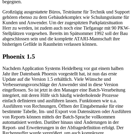
begegnen.
Großzügig ausgestattete Büros, Testräume für Technik und Support
gehören ebenso zu dem Gebäudekomplex wie Schulungsräume für
Kunden und Anwender. Um der zugespitzten Parkplatzsituation
Herr zu werden, ist zudem auch noch eine Tiefgarage mit 90 PKW-
Stellplätzen vorgesehen. Bereits im Spätsommer 1992 soll der Bau
abgeschlossen sein und die komplette ATARI-Mannschaft ihre
bisherigen Gefilde in Raunheim verlassen können.
Phoenix 1.5
Nachdem Application Systems Heidelberg vor gut einem halben
Jahr ihre Datenbank Phoenix vorgestellt hat, ist nun das erste
Update auf die Version 1.5 erhältlich. Viele Wünsche und
Verbesserungsvorschläge der Anwender sind in diese Version
eingeflossen. So ist jetzt in den Manager eine Batch-Verarbeitung
integriert, mit deren Hilfe sich häufig wiederholende Prozesse
einfach definieren und ausführen lassen. Funktionen wie u.a.
Ausführen von Rechnungen, Öffnen der Eingabemaske für eine
bestimmte Tabelle, Im- und Export von Datensätzen oder Ausführen
von Reports können mittels der Batch-Sprache vollkommen
automatisiert werden. Darüber hinaus sind Änderungen in der
Report- und Erweiterungen in der Abfragedefinition erfolgt. Der
Rechenpuffer wurde vergrößert, um auch komplexere