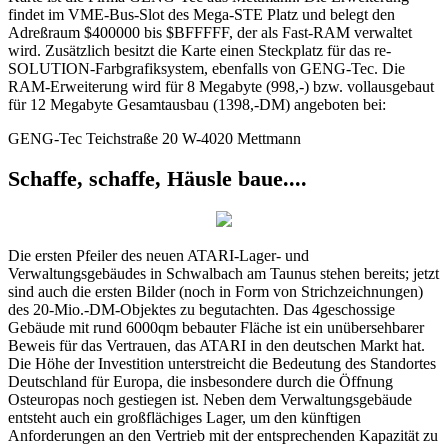
findet im VME-Bus-Slot des Mega-STE Platz und belegt den
Adreßraum $400000 bis $BFFFFF, der als Fast-RAM verwaltet
wird. Zusätzlich besitzt die Karte einen Steckplatz für das re-
SOLUTION-Farbgrafiksystem, ebenfalls von GENG-Tec. Die
RAM-Erweiterung wird für 8 Megabyte (998,-) bzw. vollausgebaut
für 12 Megabyte Gesamtausbau (1398,-DM) angeboten bei:
GENG-Tec Teichstraße 20 W-4020 Mettmann
Schaffe, schaffe, Häusle baue....
Die ersten Pfeiler des neuen ATARI-Lager- und
Verwaltungsgebäudes in Schwalbach am Taunus stehen bereits; jetzt
sind auch die ersten Bilder (noch in Form von Strichzeichnungen)
des 20-Mio.-DM-Objektes zu begutachten. Das 4geschossige
Gebäude mit rund 6000qm bebauter Fläche ist ein unübersehbarer
Beweis für das Vertrauen, das ATARI in den deutschen Markt hat.
Die Höhe der Investition unterstreicht die Bedeutung des Standortes
Deutschland für Europa, die insbesondere durch die Öffnung
Osteuropas noch gestiegen ist. Neben dem Verwaltungsgebäude
entsteht auch ein großflächiges Lager, um den künftigen
Anforderungen an den Vertrieb mit der entsprechenden Kapazität zu