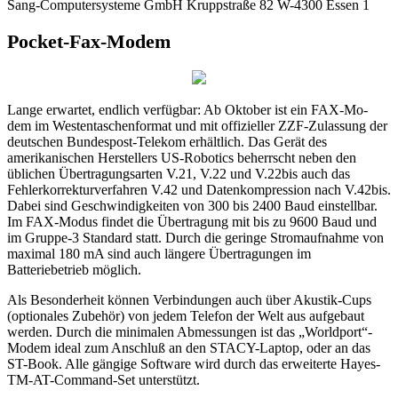
Sang-Computersysteme GmbH Kruppstraße 82 W-4300 Essen 1
Pocket-Fax-Modem
Lange erwartet, endlich verfügbar: Ab Oktober ist ein FAX-Mo-
dem im Westentaschenformat und mit offizieller ZZF-Zulassung der
deutschen Bundespost-Telekom erhältlich. Das Gerät des
amerikanischen Herstellers US-Robotics beherrscht neben den
üblichen Übertragungsarten V.21, V.22 und V.22bis auch das
Fehlerkorrekturverfahren V.42 und Datenkompression nach V.42bis.
Dabei sind Geschwindigkeiten von 300 bis 2400 Baud einstellbar.
Im FAX-Modus findet die Übertragung mit bis zu 9600 Baud und
im Gruppe-3 Standard statt. Durch die geringe Stromaufnahme von
maximal 180 mA sind auch längere Übertragungen im
Batteriebetrieb möglich.
Als Besonderheit können Verbindungen auch über Akustik-Cups
(optionales Zubehör) von jedem Telefon der Welt aus aufgebaut
werden. Durch die minimalen Abmessungen ist das „Worldport“-
Modem ideal zum Anschluß an den STACY-Laptop, oder an das
ST-Book. Alle gängige Software wird durch das erweiterte Hayes-
TM-AT-Command-Set unterstützt.