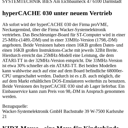
SYSTEMTECHNIK BIES Am Eichbaumeck 47 6100 Darmstadt
hyperCACHE 030 unter neuem Vertrieb
Ab sofort wird der hyperCACHE 030 der Firma proVME,
Neckargemünd, über die Firma Wacker-Systemelektronik
vertrieben. Das Beschleuniger-Board für ST-Computer wird in einer
25-MHz-(1489,-DM) und in einer 33MHz-Version (1798,-DM)
angeboten. Beide Versionen haben einen 16KB großen Daten- und
einen 16KB großen Instruktions-Cache mit jeweils 32Bit Breite.
Hierdurch erreicht das 25MHz-Modell eine Leistung, die dem
ATARI-TT in der 32MHz-Version entspricht. Die 33MHz-Version
ist etwa 30% schneller als ein ATARI-TT. Bei beiden Modellen
kann wahlweise auch auf eine auf dem Board befindliche 68000er-
CPU umgeschaltet werden. Dadurch ist es z.B. auch möglich, die
auf dem Markt erhältlichen DOS-Emulatoren weiterhin zu benutzen.
Beide Versionen des hyperCACHE 030 sind ab Lager lieferbar. Ein
Einbauservice kann zum Preis von 98,-DM in Anspruch genommen
werden.
Bezugsquelle:
Wacker-Systemelektronik GmbH Bachstraße 39 W-7500 Karlsruhe
21