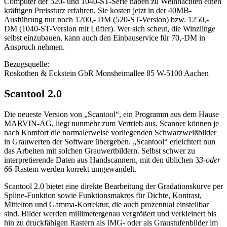
Computer der 520- und 1040-ST-Serie haben zu Weihnachten einen
kräftigen Preissturz erfahren. Sie kosten jetzt in der 40MB-
Ausführung nur noch 1200,- DM (520-ST-Version) bzw. 1250,-
DM (1040-ST-Version mit Lüfter). Wer sich scheut, die Winzlinge
selbst einzubauen, kann auch den Einbauservice für 70,-DM in
Anspruch nehmen.
Bezugsquelle:
Roskothen & Eckstein GbR Monsheimallee 85 W-5100 Aachen
Scantool 2.0
Die neueste Version von „Scantool“, ein Programm aus dem Hause
MARVIN-AG, liegt nunmehr zum Vertrieb aus. Scanner können je
nach Komfort die normalerweise vorliegenden Schwarzweißbilder
in Grauwerten der Software übergeben. „Scantool“ erleichtert nun
das Arbeiten mit solchen Grauwertbildern. Selbst schwer zu
interpretierende Daten aus Handscannern, mit den üblichen 3
3-oder
6
6-Rastem werden korrekt umgewandelt.
Scantool 2.0 bietet eine direkte Bearbeitung der Gradationskurve per
Spline-Funktion sowie Funktionsmakros für Dichte, Kontrast,
Mittelton und Gamma-Korrektur, die auch prozentual einstellbar
sind. Bilder werden millimetergenau vergrößert und verkleinert bis
hin zu druckfähigen Rastern als IMG- oder als Graustufenbilder im