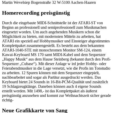
Martin Wevelsiep Bogenstraße 32 W-5100 Aachen-Haaren
Homerecording preisgünstig
Durch die eingebaute MIDI-Schnittstelle ist der ATARI-ST von
Beginn an professionell und semiprofessionell zum Musikmachen
eingesetzt worden. Um auch angehenden Musikern schon die
Möglichkeit zu bieten, mit modernsten Mitteln zu arbeiten, hat
ATARI ein speziell auf Hobbymusiker und Einsteiger abgestimmtes
Komplettpaket zusammengestellt. Es besteht aus dem bekannten
ATARI-1040-STE mit monochromen Monitor SM-124, einem
Kawai-Keyboard MS 170 samt MIDI-Kabel und dem Sequenzer
„Happy Musik“ aus dem Hause Steinberg (bekannt durch den Profi-
Sequenzer „Cubase“). Mit dieser Anlage w ird jeder Hobby- oder
Feierabendmusiker in die Lage versetzt, wie die Profis im Tonstudio
zu arbeiten. 12 Spuren können mit dem Sequenzer eingepielt,
nachbearbeitet und sogar als Partitur ausgedruckt werden. Das
Keyboard bietet 24 Sounds in 16-Bit-PCM-Qualität und zusätzlich
19 Schlagzeugklänge. Daneben können auch 4 eigene Sounds
erstellt werden. Mit 1498,- ist das Komplettpaket als äußerst
preisgünstig anzusehen und kommt zur Weihnachtszeit sicher gerade
richtig-
Neue Grafikkarte von Sang