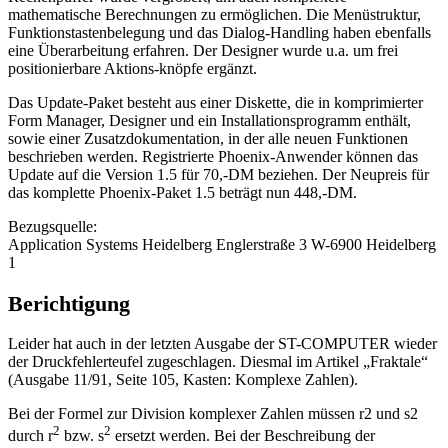
mathematische Berechnungen zu ermöglichen. Die Menüstruktur,
Funktionstastenbelegung und das Dialog-Handling haben ebenfalls
eine Überarbeitung erfahren. Der Designer wurde u.a. um frei
positionierbare Aktions-knöpfe ergänzt.
Das Update-Paket besteht aus einer Diskette, die in komprimierter
Form Manager, Designer und ein Installationsprogramm enthält,
sowie einer Zusatzdokumentation, in der alle neuen Funktionen
beschrieben werden. Registrierte Phoenix-Anwender können das
Update auf die Version 1.5 für 70,-DM beziehen. Der Neupreis für
das komplette Phoenix-Paket 1.5 beträgt nun 448,-DM.
Bezugsquelle:
Application Systems Heidelberg Englerstraße 3 W-6900 Heidelberg
1
Berichtigung
Leider hat auch in der letzten Ausgabe der ST-COMPUTER wieder
der Druckfehlerteufel zugeschlagen. Diesmal im Artikel „Fraktale“
(Ausgabe 11/91, Seite 105, Kasten: Komplexe Zahlen).
Bei der Formel zur Division komplexer Zahlen müssen r2 und s2
2
2
durch r
bzw. s
ersetzt werden. Bei der Beschreibung der