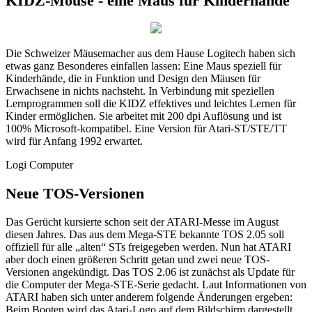
KIDZ-Mouse - eine Maus für Kinderhände
Die Schweizer Mäusemacher aus dem Hause Logitech haben sich
etwas ganz Besonderes einfallen lassen: Eine Maus speziell für
Kinderhände, die in Funktion und Design den Mäusen für
Erwachsene in nichts nachsteht. In Verbindung mit speziellen
Lernprogrammen soll die KIDZ effektives und leichtes Lernen für
Kinder ermöglichen. Sie arbeitet mit 200 dpi Auflösung und ist
100% Microsoft-kompatibel. Eine Version für Atari-ST/STE/TT
wird für Anfang 1992 erwartet.
Logi Computer
Neue TOS-Versionen
Das Gerücht kursierte schon seit der ATARI-Messe im August
diesen Jahres. Das aus dem Mega-STE bekannte TOS 2.05 soll
offiziell für alle „alten“ STs freigegeben werden. Nun hat ATARI
aber doch einen größeren Schritt getan und zwei neue TOS-
Versionen angekündigt. Das TOS 2.06 ist zunächst als Update für
die Computer der Mega-STE-Serie gedacht. Laut Informationen von
ATARI haben sich unter anderem folgende Änderungen ergeben:
Beim Booten wird das Atari-Logo auf dem Bildschirm dargestellt