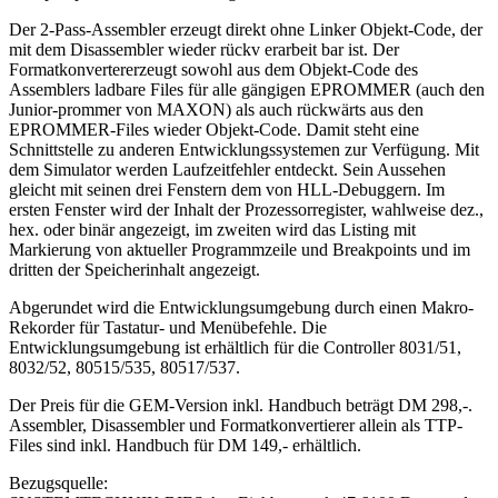
Der 2-Pass-Assembler erzeugt direkt ohne Linker Objekt-Code, der
mit dem Disassembler wieder rückv erarbeit bar ist. Der
Formatkonvertererzeugt sowohl aus dem Objekt-Code des
Assemblers ladbare Files für alle gängigen EPROMMER (auch den
Junior-prommer von MAXON) als auch rückwärts aus den
EPROMMER-Files wieder Objekt-Code. Damit steht eine
Schnittstelle zu anderen Entwicklungssystemen zur Verfügung. Mit
dem Simulator werden Laufzeitfehler entdeckt. Sein Aussehen
gleicht mit seinen drei Fenstern dem von HLL-Debuggern. Im
ersten Fenster wird der Inhalt der Prozessorregister, wahlweise dez.,
hex. oder binär angezeigt, im zweiten wird das Listing mit
Markierung von aktueller Programmzeile und Breakpoints und im
dritten der Speicherinhalt angezeigt.
Abgerundet wird die Entwicklungsumgebung durch einen Makro-
Rekorder für Tastatur- und Menübefehle. Die
Entwicklungsumgebung ist erhältlich für die Controller 8031/51,
8032/52, 80515/535, 80517/537.
Der Preis für die GEM-Version inkl. Handbuch beträgt DM 298,-.
Assembler, Disassembler und Formatkonvertierer allein als TTP-
Files sind inkl. Handbuch für DM 149,- erhältlich.
Bezugsquelle: