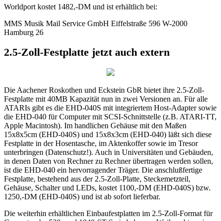
Worldport kostet 1482,-DM und ist erhältlich bei:
MMS Musik Mail Service GmbH Eiffelstraße 596 W-2000
Hamburg 26
2.5-Zoll-Festplatte jetzt auch extern
Die Aachener Roskothen und Eckstein GbR bietet ihre 2.5-Zoll-
Festplatte mit 40MB Kapazität nun in zwei Versionen an. Für alle
ATARIs gibt es die EHD-040S mit integriertem Host-Adapter sowie
die EHD-040 für Computer mit SCSI-Schnittstelle (z.B. ATARI-TT,
Apple Macintosh). Im handlichen Gehäuse mit den Maßen
15x8x5cm (EHD-040S) und 15x8x3cm (EHD-040) läßt sich diese
Festplatte in der Hosentasche, im Aktenkoffer sowie im Tresor
unterbringen (Datenschutz!). Auch in Universitäten und Gebäuden,
in denen Daten von Rechner zu Rechner übertragen werden sollen,
ist die EHD-040 ein hervorragender Träger. Die anschlußfertige
Festplatte, bestehend aus der 2.5-Zoll-Platte, Steckemetzteil,
Gehäuse, Schalter und LEDs, kostet 1100,-DM (EHD-040S) bzw.
1250,-DM (EHD-040S) und ist ab sofort lieferbar.
Die weiterhin erhältlichen Einbaufestplatten im 2.5-Zoll-Format für