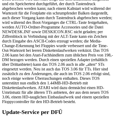
und ein Speichertest durchgeführt, der durch Tastendruck
abgebrochen werden kann; nach einem Kaltstart wird während der
Wartezeit für die Festplatte ein schrumpfender Balken dargestellt,
auch dieser Vorgang kann durch Tastendruck abgebrochen werden;
wird während des Boot-Vorganges die CTRL-Taste festgehalten,
werden AUTO-Ordner-Programme Accessories und die Datei
NEWDESK.INF sowie DESKICON.RSC nicht geladen; per
Ziffernblock in Verbindung mit der ALT-Taste kann ein Zeichen
durch Eingabe des ASCII-Codes erzeugt werden; die Media-
Change-Erkennung bei Floppies wurde verbessert und die Time-
Out-Wartezeit bei leeren Diskettenlaufwerken verkürzt. Das TOS
2.06 kann bei den Atari-Fachhändlern zum üblichen Preis von 198,-
DM bezogen werden. Durch einen speziellen Adapter (erhältlich
über Drittanbieter) kann das TOS 2.06 auch in alle „alten“ STs
eingesetzt werden. Neu ist auch das TOS 3.06 für TTs. Hier sind
zusätzlich zu den Änderungen, die auch im TOS 2.06 erfolgt sind,
noch einige weitere Überraschungen enthalten. Dieses TOS
unterstützt nun endlich den 1.44MB-HD-Betrieb mit
Diskettenlaufwerken. ATARI wird dazu demnächst einen HD-
Umrüstsatz für alle älteren TTs anbieten, der aus dem neuen TOS
3.06, einem HD-tauglichen Einbaulaufwerk und einem speziellen
Floppycontroller für den HD-Betrieb besteht.
Update-Service per DFÜ