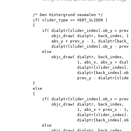
            /* Den Hintergrund neumalen */ 

            if( slider_type == VERT_SLIDER )

            {

                if( dialptr[slider_index].ob_y > prev_
                    objc_draw( dialptr, back_index, 1,
                    abs_y + prev_y - 1, dialptr[back_i
                    dialptr[slider_index].ob_y - prev_
                else

                    objc_draw( dialptr, back_index,

                               1, abs_x, abs_y + dialp
                               dialptr[slider_index].o
                               dialptr[back_index].ob_
                               prev_y - dialptr[slider
            }

            else

            {

                if( dialptr[slider_index].ob_x > prev_
                    objc_draw( dialptr, back_index,

                               1, abs_x + prev_x - 1, 
                               dialptr[slider_index].o
                               dialptr[back_index].ob_
                else

                    objc_draw( dialptr, back_index,
