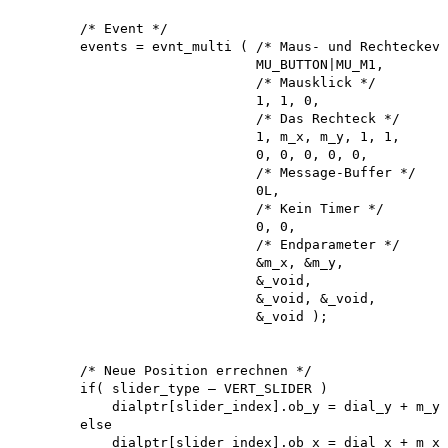
        /* Event */

        events = evnt_multi ( /* Maus- und Rechteckeve
                              MU_BUTTON|MU_M1,

                              /* Mausklick */

                              1, 1, 0,

                              /* Das Rechteck */ 

                              1, m_x, m_y, 1, 1, 

                              0, 0, 0, 0, 0,

                              /* Message-Buffer */

                              0L,

                              /* Kein Timer */

                              0, 0,

                              /* Endparameter */ 

                              &m_x, &m_y, 

                              &_void,

                              &_void, &_void, 

                              &_void );

        /* Neue Position errechnen */ 

        if( slider_type — VERT_SLIDER )

            dialptr[slider_index].ob_y = dial_y + m_y 
        else

            dialptr[slider_index].ob_x = dial_x + m_x 