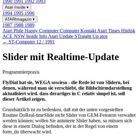
1990
1991
1992
1993
Atari Inside
▾
1994
1995
1996
ATARImagazin
▾
1987
1988
1989
Atari Phile
Happy Computer
Computer Kontakt
Atari Times
Hitdisk
ACE NSW Inside Info
Atari Update
STraight Up
atos
← ST-Computer 12 / 1991
Slider mit Realtime-Update
Programmierpraxis
FlyDial hat sie, WEGA sowieso - die Rede ist von Slidern, bei
denen, während man sie verschiebt, die Bildschirmdarstellung
aktualisiert wird. dass derartiges in C relativ simpel ist, soll
dieser Artikel zeigen.
Grundsätzlich ist zu bedenken, daß mit der unten vorgestellten
Routine DoReal-timeSlide nicht Slider von GEM-Fenstern verwaltet
werden können; wollen Sie animierte Slider haben, so müssen sich
diese in einem Dialog befinden, der in der Regel von einem
form_do überwacht wird.