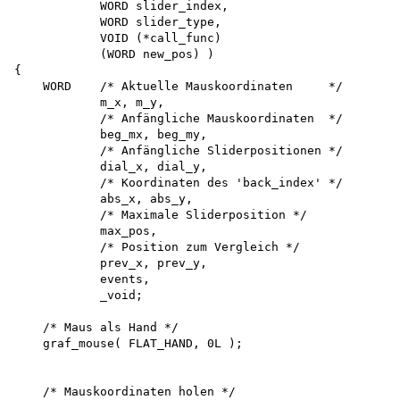
            WORD slider_index,

            WORD slider_type,

            VOID (*call_func)

            (WORD new_pos) )

{

    WORD    /* Aktuelle Mauskoordinaten     */

            m_x, m_y,

            /* Anfängliche Mauskoordinaten  */ 

            beg_mx, beg_my,

            /* Anfängliche Sliderpositionen */ 

            dial_x, dial_y,

            /* Koordinaten des 'back_index' */ 

            abs_x, abs_y,

            /* Maximale Sliderposition */ 

            max_pos,

            /* Position zum Vergleich */

            prev_x, prev_y,

            events,

            _void;

    /* Maus als Hand */ 

    graf_mouse( FLAT_HAND, 0L );

    /* Mauskoordinaten holen */ 
