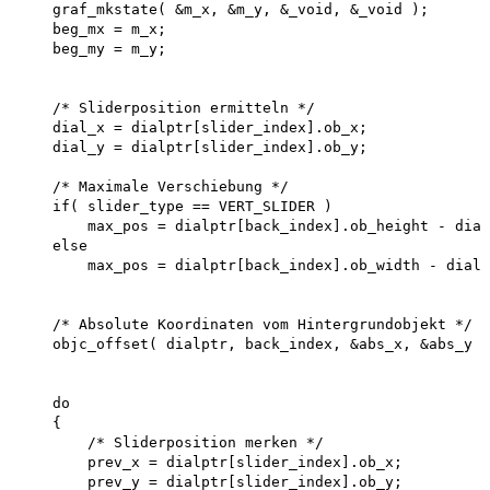
    graf_mkstate( &m_x, &m_y, &_void, &_void );

    beg_mx = m_x; 

    beg_my = m_y;

    /* Sliderposition ermitteln */ 

    dial_x = dialptr[slider_index].ob_x; 

    dial_y = dialptr[slider_index].ob_y;

    /* Maximale Verschiebung */ 

    if( slider_type == VERT_SLIDER )

        max_pos = dialptr[back_index].ob_height - dial
    else

        max_pos = dialptr[back_index].ob_width - dialp
    /* Absolute Koordinaten vom Hintergrundobjekt */

    objc_offset( dialptr, back_index, &abs_x, &abs_y )
    do

    {

        /* Sliderposition merken */ 

        prev_x = dialptr[slider_index].ob_x; 

        prev_y = dialptr[slider_index].ob_y;
