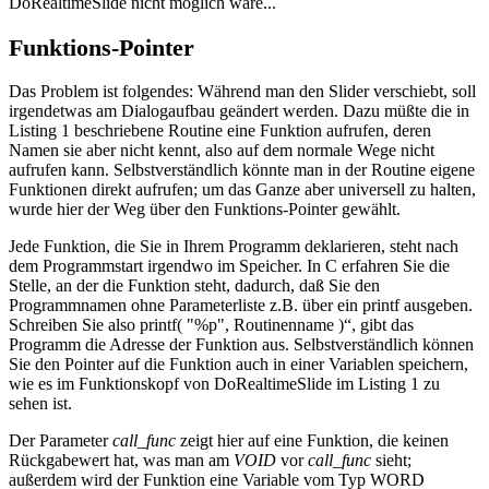
DoRealtimeSlide nicht möglich wäre...
Funktions-Pointer
Das Problem ist folgendes: Während man den Slider verschiebt, soll
irgendetwas am Dialogaufbau geändert werden. Dazu müßte die in
Listing 1 beschriebene Routine eine Funktion aufrufen, deren
Namen sie aber nicht kennt, also auf dem normale Wege nicht
aufrufen kann. Selbstverständlich könnte man in der Routine eigene
Funktionen direkt aufrufen; um das Ganze aber universell zu halten,
wurde hier der Weg über den Funktions-Pointer gewählt.
Jede Funktion, die Sie in Ihrem Programm deklarieren, steht nach
dem Programmstart irgendwo im Speicher. In C erfahren Sie die
Stelle, an der die Funktion steht, dadurch, daß Sie den
Programmnamen ohne Parameterliste z.B. über ein printf ausgeben.
Schreiben Sie also printf( "%p", Routinenname )“, gibt das
Programm die Adresse der Funktion aus. Selbstverständlich können
Sie den Pointer auf die Funktion auch in einer Variablen speichern,
wie es im Funktionskopf von DoRealtimeSlide im Listing 1 zu
sehen ist.
Der Parameter
call_func
zeigt hier auf eine Funktion, die keinen
Rückgabewert hat, was man am
VOID
vor
call_func
sieht;
außerdem wird der Funktion eine Variable vom Typ WORD