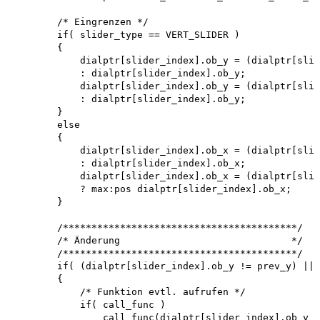
        /* Eingrenzen */

        if( slider_type == VERT_SLIDER )

        {

            dialptr[slider_index].ob_y = (dialptr[slid
            : dialptr[slider_index].ob_y; 

            dialptr[slider_index].ob_y = (dialptr[slid
            : dialptr[slider_index].ob_y;

        }

        else

        {

            dialptr[slider_index].ob_x = (dialptr[slid
            : dialptr[slider_index].ob_x; 

            dialptr[slider_index].ob_x = (dialptr[slid
            ? max:pos dialptr[slider_index].ob_x;

        }

        /*****************************************/

        /* Änderung                              */

        /*****************************************/

        if( (dialptr[slider_index].ob_y != prev_y) || 
        {

            /* Funktion evtl. aufrufen */ 

            if( call_func ) 

                call_func(dialptr[slider_index].ob_y )