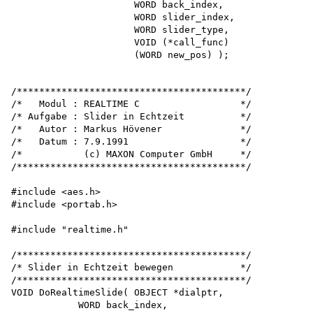
                      WORD back_index,

                      WORD slider_index, 

                      WORD slider_type,

                      VOID (*call_func) 

/*****************************************/

/*   Modul : REALTIME C                  */

/* Aufgabe : Slider in Echtzeit          */

/*   Autor : Markus Hövener              */

/*   Datum : 7.9.1991                    */

/*           (c) MAXON Computer GmbH     */

/*****************************************/

#include <aes.h>

#include <portab.h>

#include "realtime.h"

/*****************************************/

/* Slider in Echtzeit bewegen            */

/*****************************************/

VOID DoRealtimeSlide( OBJECT *dialptr,

            WORD back_index,
