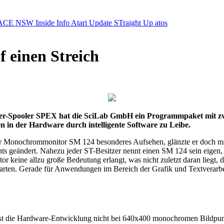
ACE NSW Inside Info
Atari Update
STraight Up
atos
 einen Streich
r-Spooler SPEX hat die SciLab GmbH ein Programmpaket mit zwei
in der Hardware durch intelligente Software zu Leibe.
der Monochrommonitor SM 124 besonderes Aufsehen, glänzte er doch mi
 nichts geändert. Nahezu jeder ST-Besitzer nennt einen SM 124 sein ei
or keine allzu große Bedeutung erlangt, was nicht zuletzt daran liegt
ten. Gerade für Anwendungen im Bereich der Grafik und Textverarbei
 ist die Hardware-Entwicklung nicht bei 640x400 monochromen Bildpu