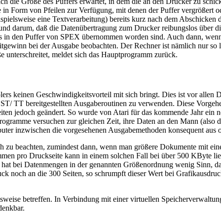
h die Größe des Puffers erwartet, in dem die an den Drucker zu schick
e in Form von Pfeilen zur Verfügung, mit denen der Puffer vergrößert od
pielsweise eine Textverarbeitung) bereits kurz nach dem Abschicken d
und darum, daß die Datenübertragung zum Drucker reibungslos über d
its in den Puffer von SPEX übernommen worden sind. Auch dann, wenn e
 Zeitgewinn bei der Ausgabe beobachten. Der Rechner ist nämlich nur so
 unterschreitet, meldet sich das Hauptprogramm zurück.
olers keinen Geschwindigkeitsvorteil mit sich bringt. Dies ist vor all
s ST/ TT bereitgestellten Ausgaberoutinen zu verwenden. Diese Vorgehe
ten jedoch geändert. So wurde von Atari für das kommende Jahr ein ne
rogramme versuchen zur gleichen Zeit, ihre Daten an den Mann (also d
ter inzwischen die vorgesehenen Ausgabemethoden konsequent aus oder
ch zu beachten, zumindest dann, wenn man größere Dokumente mit eine
mmen pro Druckseite kann in einem solchen Fall bei über 500 KByte lie
er hat bei Datenmengen in der genannten Größenordnung wenig Sinn, da
ruck noch an die 300 Seiten, so schrumpft dieser Wert bei Grafikausdr
sweise betreffen. In Verbindung mit einer virtuellen Speicherverwal
denkbar.