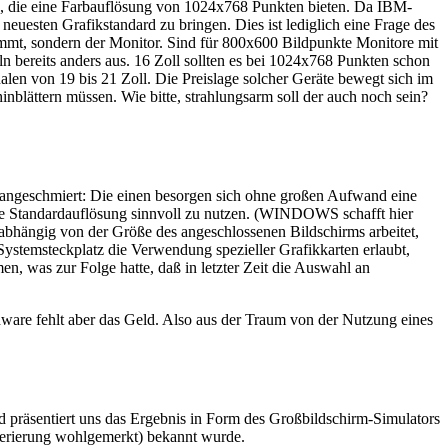
, die eine Farbauflösung von 1024x768 Punkten bieten. Da IBM-
neuesten Grafikstandard zu bringen. Dies ist lediglich eine Frage des
timmt, sondern der Monitor. Sind für 800x600 Bildpunkte Monitore mit
n bereits anders aus. 16 Zoll sollten es bei 1024x768 Punkten schon
len von 19 bis 21 Zoll. Die Preislage solcher Geräte bewegt sich im
nblättern müssen. Wie bitte, strahlungsarm soll der auch noch sein?
angeschmiert: Die einen besorgen sich ohne großen Aufwand eine
ie Standardauflösung sinnvoll zu nutzen. (WINDOWS schafft hier
nabhängig von der Größe des angeschlossenen Bildschirms arbeitet,
stemsteckplatz die Verwendung spezieller Grafikkarten erlaubt,
, was zur Folge hatte, daß in letzter Zeit die Auswahl an
ware fehlt aber das Geld. Also aus der Traum von der Nutzung eines
 präsentiert uns das Ergebnis in Form des Großbildschirm-Simulators
merierung wohlgemerkt) bekannt wurde.