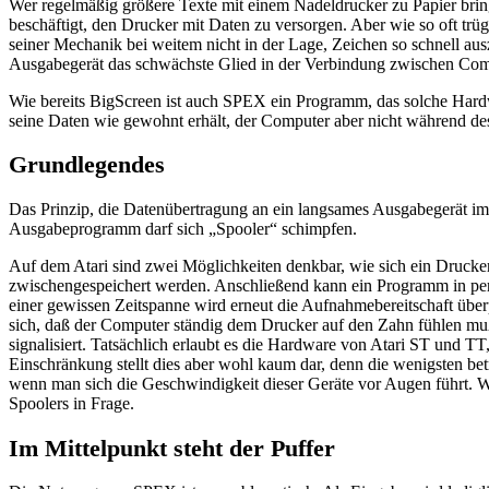
Wer regelmäßig größere Texte mit einem Nadeldrucker zu Papier bring
beschäftigt, den Drucker mit Daten zu versorgen. Aber wie so oft trü
seiner Mechanik bei weitem nicht in der Lage, Zeichen so schnell ausz
Ausgabegerät das schwächste Glied in der Verbindung zwischen Com
Wie bereits BigScreen ist auch SPEX ein Programm, das solche Hard
seine Daten wie gewohnt erhält, der Computer aber nicht während de
Grundlegendes
Das Prinzip, die Datenübertragung an ein langsames Ausgabegerät im 
Ausgabeprogramm darf sich „Spooler“ schimpfen.
Auf dem Atari sind zwei Möglichkeiten denkbar, wie sich ein Drucker
zwischengespeichert werden. Anschließend kann ein Programm in per
einer gewissen Zeitspanne wird erneut die Aufnahmebereitschaft überp
sich, daß der Computer ständig dem Drucker auf den Zahn fühlen muß
signalisiert. Tatsächlich erlaubt es die Hardware von Atari ST und TT,
Einschränkung stellt dies aber wohl kaum dar, denn die wenigsten betr
wenn man sich die Geschwindigkeit dieser Geräte vor Augen führt. We
Spoolers in Frage.
Im Mittelpunkt steht der Puffer