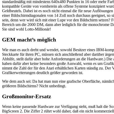
standardmäßig mit mindestens 640x480 Punkten in 16 oder mehr Far
kompatible Geräte von vornherein als offene Systeme konzipiert wurden
Geldbeutels. Dabei ist es noch nicht einmal die für neue Auflösungen
einer Bildschirmdiagonalen von 14 Zoll noch durchaus geeignet, so s
sein, denn wer wird sich mit einer Lupe vor den Bildschirm setzen? 
Bereich um die 2000 DM, dann aber lediglich für die monochrome Dars
Sie sind wohl Lotto-Millionär!
GEM macht’s möglich
Wie man es auch dreht und wendet, sowohl Besitzer eines IBM-kompa
Steckkarte für ihren PC, müssen sich anschließend aber darüber är
Abhilfe, stellt dafür aber hohe Anforderungen an die Hardware.) Die 
haben dafür aber keine besonders große Auswahl, wenn es um Grafikk
nimmt die Zahl der für den Atari erhältlichen Karten ständig zu. De
Grafikerweiterungen deutlich größer geworden ist.
Wie dem auch sei: Da hat man nun eine grafische Oberfläche, nämlic
größeren Bildschirms? Nicht unbedingt.
Großmonitor-Ersatz
Wenn keine passende Hardware zur Verfügung steht, muß halt die Sof
BigScreen 2. Die Ziffer 2 rührt wohl daher, daß ein nicht kommerzi