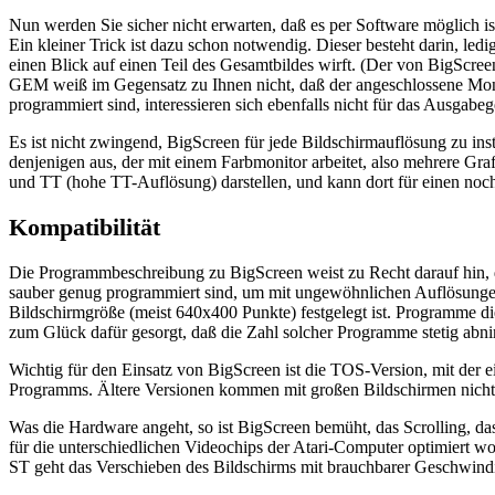
Nun werden Sie sicher nicht erwarten, daß es per Software möglich i
Ein kleiner Trick ist dazu schon notwendig. Dieser besteht darin, led
einen Blick auf einen Teil des Gesamtbildes wirft. (Der von BigScr
GEM weiß im Gegensatz zu Ihnen nicht, daß der angeschlossene Monito
programmiert sind, interessieren sich ebenfalls nicht für das Ausgab
Es ist nicht zwingend, BigScreen für jede Bildschirmauflösung zu inst
denjenigen aus, der mit einem Farbmonitor arbeitet, also mehrere Gr
und TT (hohe TT-Auflösung) darstellen, und kann dort für einen noc
Kompatibilität
Die Programmbeschreibung zu BigScreen weist zu Recht darauf hin, 
sauber genug programmiert sind, um mit ungewöhnlichen Auflösungen 
Bildschirmgröße (meist 640x400 Punkte) festgelegt ist. Programme d
zum Glück dafür gesorgt, daß die Zahl solcher Programme stetig abn
Wichtig für den Einsatz von BigScreen ist die TOS-Version, mit der e
Programms. Ältere Versionen kommen mit großen Bildschirmen nicht 
Was die Hardware angeht, so ist BigScreen bemüht, das Scrolling, da
für die unterschiedlichen Videochips der Atari-Computer optimiert 
ST geht das Verschieben des Bildschirms mit brauchbarer Geschwindi