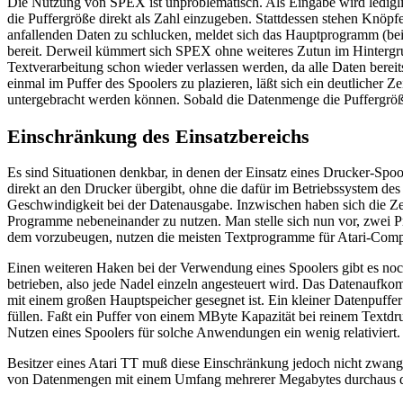
Die Nutzung von SPEX ist unproblematisch. Als Eingabe wird lediglic
die Puffergröße direkt als Zahl einzugeben. Stattdessen stehen Knöpf
anfallenden Daten zu schlucken, meldet sich das Hauptprogramm (beis
bereit. Derweil kümmert sich SPEX ohne weiteres Zutun im Hintergr
Textverarbeitung schon wieder verlassen werden, da alle Daten bere
einmal im Puffer des Spoolers zu plazieren, läßt sich ein deutlicher
untergebracht werden können. Sobald die Datenmenge die Puffergröße
Einschränkung des Einsatzbereichs
Es sind Situationen denkbar, in denen der Einsatz eines Drucker-Spo
direkt an den Drucker übergibt, ohne die dafür im Betriebssystem de
Geschwindigkeit bei der Datenausgabe. Inzwischen haben sich die Zei
Programme nebeneinander zu nutzen. Man stelle sich nun vor, zwei P
dem vorzubeugen, nutzen die meisten Textprogramme für Atari-Compu
Einen weiteren Haken bei der Verwendung eines Spoolers gibt es no
betrieben, also jede Nadel einzeln angesteuert wird. Das Datenaufko
mit einem großen Hauptspeicher gesegnet ist. Ein kleiner Datenpuff
füllen. Faßt ein Puffer von einem MByte Kapazität bei reinem Textd
Nutzen eines Spoolers für solche Anwendungen ein wenig relativiert.
Besitzer eines Atari TT muß diese Einschränkung jedoch nicht zwang
von Datenmengen mit einem Umfang mehrerer Megabytes durchaus 