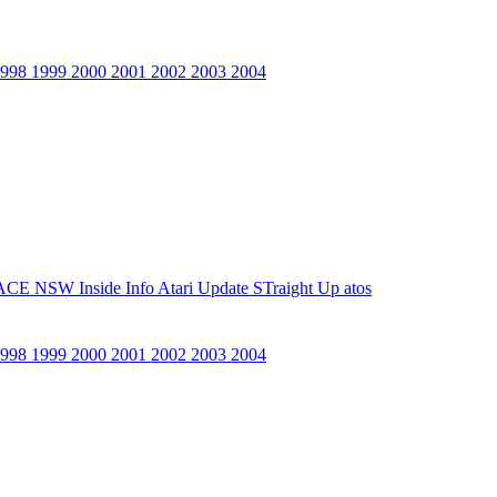
1998
1999
2000
2001
2002
2003
2004
ACE NSW Inside Info
Atari Update
STraight Up
atos
1998
1999
2000
2001
2002
2003
2004