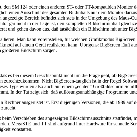
st, den SM 124 oder einen anderen ST- oder TT-kompatiblen Monitor da
iglich einen Ausschnitt des gesamten Bildinhalts auf dem Monitor darzus
een angezeigte Bereich befindet sich stets in der Umgebung des Maus
r gar nicht in der Lage ist, den kompletten Bildschirminhalt gleichz
egerät und gehen davon aus, daß tatsächlich ein Bildschirm mit unter B
allieren. Man kann voreinstellen, für welchen Grafikmodus BigScreen akti
afikmodi auf einem Gerät realisieren kann. Übrigens: BigScreen läuft 
h größeren Bildschirm sorgen.
daß es bei diesem Gesichtspunkt nicht um die Frage geht, ob BigScre
zurechtzukommen. Nicht BigScreen-tauglich ist in der Regel Software,
ieses Typs würden also auch auf einem „echten“ Großbildschirm Schif
immt. In der Tat zeigt sich, daß auflösungsunabhängige Programme unt
in Rechner ausgerüstet ist. Erst diejenigen Versionen, die ab 1989 auf
zurecht.
s beim Verschieben des angezeigten Bildschirmausschnitts stattfindet, 
worden. MegaSTE und TT sind aufgrund ihrer Hardware für schnelle Scro
gkeit vonstatten.