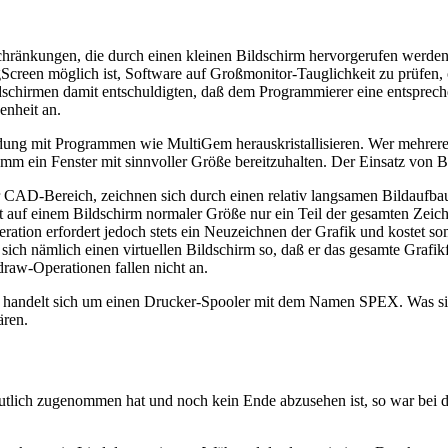
 Beschränkungen, die durch einen kleinen Bildschirm hervorgerufen w
Screen möglich ist, Software auf Großmonitor-Tauglichkeit zu prüfen, 
dschirmen damit entschuldigten, daß dem Programmierer eine entsprech
enheit an.
ndung mit Programmen wie MultiGem herauskristallisieren. Wer mehrere
mm ein Fenster mit sinnvoller Größe bereitzuhalten. Der Einsatz von Bi
AD-Bereich, zeichnen sich durch einen relativ langsamen Bildaufbau a
 auf einem Bildschirm normaler Größe nur ein Teil der gesamten Zeich
ation erfordert jedoch stets ein Neuzeichnen der Grafik und kostet so
ch nämlich einen virtuellen Bildschirm so, daß er das gesamte Grafikfe
raw-Operationen fallen nicht an.
andelt sich um einen Drucker-Spooler mit dem Namen SPEX. Was sich h
ären.
tlich zugenommen hat und noch kein Ende abzusehen ist, so war bei de