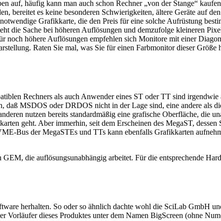
ben auf, häufig kann man auch schon Rechner „von der Stange“ kaufen
, bereitet es keine besonderen Schwierigkeiten, ältere Geräte auf den 
 notwendige Grafikkarte, die den Preis für eine solche Aufrüstung bes
ieht die Sache bei höheren Auflösungen und demzufolge kleineren Pixel
Für noch höhere Auflösungen empfehlen sich Monitore mit einer Diagona
tellung. Raten Sie mal, was Sie für einen Farbmonitor dieser Größe hi
tiblen Rechners als auch Anwender eines ST oder TT sind irgendwie 
gern, daß MSDOS oder DRDOS nicht in der Lage sind, eine andere als d
anderen nutzen bereits standardmäßig eine grafische Oberfläche, die u
arten geht. Aber immerhin, seit dem Erscheinen des MegaST, dessen Sy
r VME-Bus der MegaSTEs und TTs kann ebenfalls Grafikkarten aufnehmen
h GEM, die auflösungsunabhängig arbeitet. Für die entsprechende Hard
tware herhalten. So oder so ähnlich dachte wohl die SciLab GmbH und
eller Vorläufer dieses Produktes unter dem Namen BigScreen (ohne Nu