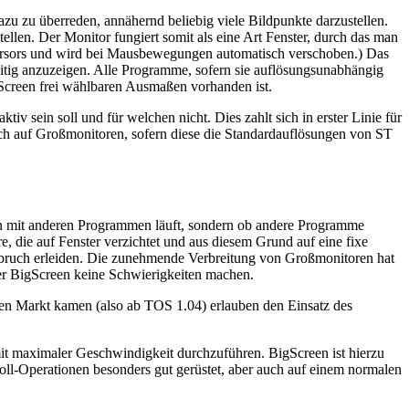
zu zu überreden, annähernd beliebig viele Bildpunkte darzustellen.
tellen. Der Monitor fungiert somit als eine Art Fenster, durch das man
-Cursors und wird bei Mausbewegungen automatisch verschoben.) Das
eitig anzuzeigen. Alle Programme, sofern sie auflösungsunabhängig
igScreen frei wählbaren Ausmaßen vorhanden ist.
v sein soll und für welchen nicht. Dies zahlt sich in erster Linie für
auch auf Großmonitoren, sofern diese die Standardauflösungen von ST
en mit anderen Programmen läuft, sondern ob andere Programme
 die auf Fenster verzichtet und aus diesem Grund auf eine fixe
fbruch erleiden. Die zunehmende Verbreitung von Großmonitoren hat
er BigScreen keine Schwierigkeiten machen.
 den Markt kamen (also ab TOS 1.04) erlauben den Einsatz des
mit maximaler Geschwindigkeit durchzuführen. BigScreen ist hierzu
ll-Operationen besonders gut gerüstet, aber auch auf einem normalen