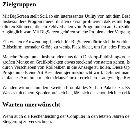
Zielgruppen
Mit BigScreen stellt SciLab ein interessantes Utility vor, mit dem
Insbesondere Programmierer dürften davon profitieren, daß es mit Big
öfteren Stimmen, die ein Fehlverhalten von Programmen auf Großbil
zugänglich war. Mit BigScreen gehören solche Probleme der Vergang
Ein weiterer Anwendungsbereich für BigScreen dürfte sich in Verbi
Bildschirm normaler Größe zu wenig Platz bietet, um für jedes Progra
Manche Programme, insbesondere aus dem Desktop-Publishing- oder C
großen Menge an Grafikobjekten etwas stockend vonstatten gehen. Ist
durch Verschieben von Rollbalken in die Anzeige zu holen. Diese Oper
Programm als eine Art Beschleuniger mißbraucht wird. Definiert man si
einfaches Anfahren mit dem Maus-Cursor erreichen. Langwierige Red
Wenden wir uns nun dem zweiten Produkt des SciLab-Paketes zu. Es h
Was es mit einem Spooler auf sich hat, läßt sich da schon leichter erkl
Warten unerwünscht
Wenn auch die Rechenleistung der Computer in den letzten Jahren deu
Steigerung zu verzeichnen.