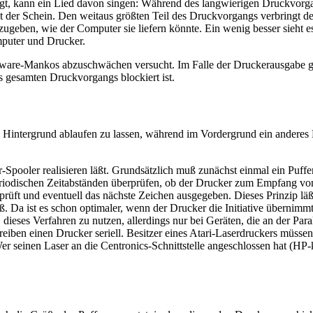
t, kann ein Lied davon singen: Während des langwierigen Druckvorgang
gt der Schein. Den weitaus größten Teil des Druckvorgangs verbringt d
ugeben, wie der Computer sie liefern könnte. Ein wenig besser sieht es
puter und Drucker.
ware-Mankos abzuschwächen versucht. Im Falle der Druckerausgabe geh
s gesamten Druckvorgangs blockiert ist.
Hintergrund ablaufen zu lassen, während im Vordergrund ein anderes P
-Spooler realisieren läßt. Grundsätzlich muß zunächst einmal ein Puf
iodischen Zeitabständen überprüfen, ob der Drucker zum Empfang von 
rüft und eventuell das nächste Zeichen ausgegeben. Dieses Prinzip läßt
. Da ist es schon optimaler, wenn der Drucker die Initiative übernim
 dieses Verfahren zu nutzen, allerdings nur bei Geräten, die an der Paral
eiben einen Drucker seriell. Besitzer eines Atari-Laserdruckers müssen 
r seinen Laser an die Centronics-Schnittstelle angeschlossen hat (HP-