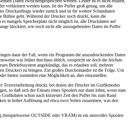
enden Daten zwischengespeichert werden. Leider ist es nicht erlaubt,
er verkleinert werden kann. Ist der Puffer groß genug, um alle
es Druckauftrags wieder zurück und ist für weitere Schandtaten
ie Bühne geht. Während der Drucker noch druckt, kann die
s mangels Speicherplatz nicht möglich ist, alle Druckdaten auf
 lange blockiert, wie noch nicht alle auszugebenden Daten im Puffer
en Dingen dann der Fall, wenn ein Programm die auszudruckenden Daten
nsweise war früher durchaus üblich, verspricht sie doch die höchste
ues Betriebssystem angekündigt, das es erlauben soll, mehrere
en Drucker) zu bringen. Ein großes Durcheinander ist die Folge. Um
 bieten zumindest eine Möglichkeit an, dies einzustellen.
r Textverarbeitung druckt, bei denen der Drucker im Grafikmodus
gen, so daß sich der Einsatz eines Spoolers nur dann lohnt, wenn man
 Grafikdaten schon nach kürzester Zeit den Puffer bis zum Rand
ucken in hoher Auflösung auf etwa zwei Seiten zusammen, was den
tung (beispielsweise OUTSIDE oder VRAM) ist ein sinnvolles Spoolen