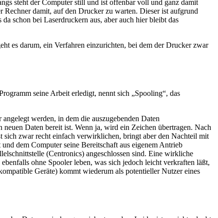
s steht der Computer still und ist offenbar voll und ganz damit
er Rechner damit, auf den Drucker zu warten. Dieser ist aufgrund
 da schon bei Laserdruckern aus, aber auch hier bleibt das
t es darum, ein Verfahren einzurichten, bei dem der Drucker zwar
rogramm seine Arbeit erledigt, nennt sich „Spooling“, das
fer angelegt werden, in dem die auszugebenden Daten
neuen Daten bereit ist. Wenn ja, wird ein Zeichen übertragen. Nach
 sich zwar recht einfach verwirklichen, bringt aber den Nachteil mit
mt und dem Computer seine Bereitschaft aus eigenem Antrieb
lelschnittstelle (Centronics) angeschlossen sind. Eine wirkliche
ebenfalls ohne Spooler leben, was sich jedoch leicht verkraften läßt,
kompatible Geräte) kommt wiederum als potentieller Nutzer eines