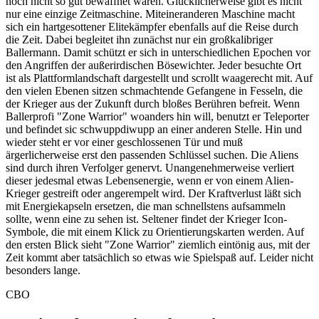
noch nicht so gut bewaffnet waren. Glücklicherweise gibt es nicht
nur eine einzige Zeitmaschine. Miteineranderen Maschine macht
sich ein hartgesottener Elitekämpfer ebenfalls auf die Reise durch
die Zeit. Dabei begleitet ihn zunächst nur ein großkalibriger
Ballermann. Damit schützt er sich in unterschiedlichen Epochen vor
den Angriffen der außerirdischen Bösewichter. Jeder besuchte Ort
ist als Plattformlandschaft dargestellt und scrollt waagerecht mit. Auf
den vielen Ebenen sitzen schmachtende Gefangene in Fesseln, die
der Krieger aus der Zukunft durch bloßes Berühren befreit. Wenn
Ballerprofi "Zone Warrior" woanders hin will, benutzt er Teleporter
und befindet sic schwuppdiwupp an einer anderen Stelle. Hin und
wieder steht er vor einer geschlossenen Tür und muß
ärgerlicherweise erst den passenden Schlüssel suchen. Die Aliens
sind durch ihren Verfolger genervt. Unangenehmerweise verliert
dieser jedesmal etwas Lebensenergie, wenn er von einem Alien-
Krieger gestreift oder angerempelt wird. Der Kraftverlust läßt sich
mit Energiekapseln ersetzen, die man schnellstens aufsammeln
sollte, wenn eine zu sehen ist. Seltener findet der Krieger Icon-
Symbole, die mit einem Klick zu Orientierungskarten werden. Auf
den ersten Blick sieht "Zone Warrior" ziemlich eintönig aus, mit der
Zeit kommt aber tatsächlich so etwas wie Spielspaß auf. Leider nicht
besonders lange.
CBO