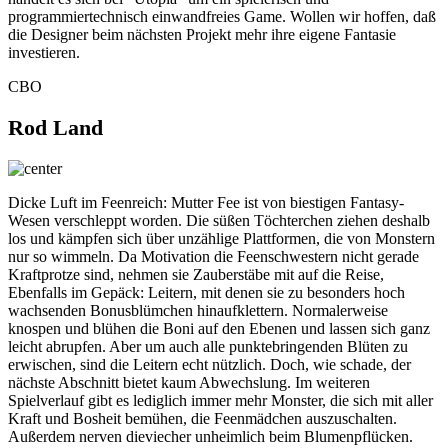
programmiertechnisch einwandfreies Game. Wollen wir hoffen, daß
die Designer beim nächsten Projekt mehr ihre eigene Fantasie
investieren.
CBO
Rod Land
Dicke Luft im Feenreich: Mutter Fee ist von biestigen Fantasy-
Wesen verschleppt worden. Die süßen Töchterchen ziehen deshalb
los und kämpfen sich über unzählige Plattformen, die von Monstern
nur so wimmeln. Da Motivation die Feenschwestern nicht gerade
Kraftprotze sind, nehmen sie Zauberstäbe mit auf die Reise,
Ebenfalls im Gepäck: Leitern, mit denen sie zu besonders hoch
wachsenden Bonusblümchen hinaufklettern. Normalerweise
knospen und blühen die Boni auf den Ebenen und lassen sich ganz
leicht abrupfen. Aber um auch alle punktebringenden Blüten zu
erwischen, sind die Leitern echt nützlich. Doch, wie schade, der
nächste Abschnitt bietet kaum Abwechslung. Im weiteren
Spielverlauf gibt es lediglich immer mehr Monster, die sich mit aller
Kraft und Bosheit bemühen, die Feenmädchen auszuschalten.
Außerdem nerven dieviecher unheimlich beim Blumenpflücken.