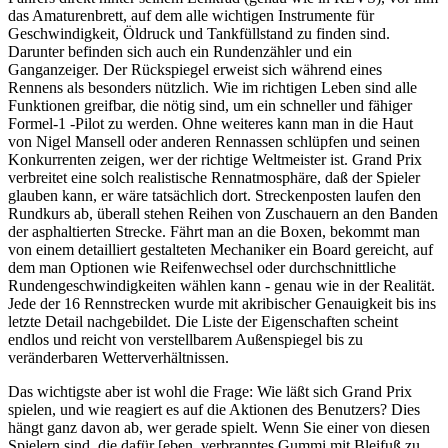
das Amaturenbrett, auf dem alle wichtigen Instrumente für
Geschwindigkeit, Öldruck und Tankfüllstand zu finden sind.
Darunter befinden sich auch ein Rundenzähler und ein
Ganganzeiger. Der Rückspiegel erweist sich während eines
Rennens als besonders nützlich. Wie im richtigen Leben sind alle
Funktionen greifbar, die nötig sind, um ein schneller und fähiger
Formel-1 -Pilot zu werden. Ohne weiteres kann man in die Haut
von Nigel Mansell oder anderen Rennassen schlüpfen und seinen
Konkurrenten zeigen, wer der richtige Weltmeister ist. Grand Prix
verbreitet eine solch realistische Rennatmosphäre, daß der Spieler
glauben kann, er wäre tatsächlich dort. Streckenposten laufen den
Rundkurs ab, überall stehen Reihen von Zuschauern an den Banden
der asphaltierten Strecke. Fährt man an die Boxen, bekommt man
von einem detailliert gestalteten Mechaniker ein Board gereicht, auf
dem man Optionen wie Reifenwechsel oder durchschnittliche
Rundengeschwindigkeiten wählen kann - genau wie in der Realität.
Jede der 16 Rennstrecken wurde mit akribischer Genauigkeit bis ins
letzte Detail nachgebildet. Die Liste der Eigenschaften scheint
endlos und reicht von verstellbarem Außenspiegel bis zu
veränderbaren Wetterverhältnissen.
Das wichtigste aber ist wohl die Frage: Wie läßt sich Grand Prix
spielen, und wie reagiert es auf die Aktionen des Benutzers? Dies
hängt ganz davon ab, wer gerade spielt. Wenn Sie einer von diesen
Spielern sind, die dafür [eben, verbranntes Gummi mit Bleifuß zu