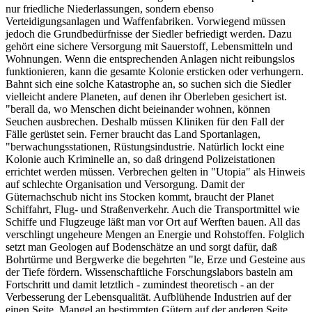
nur friedliche Niederlassungen, sondern ebenso
Verteidigungsanlagen und Waffenfabriken. Vorwiegend müssen
jedoch die Grundbedürfnisse der Siedler befriedigt werden. Dazu
gehört eine sichere Versorgung mit Sauerstoff, Lebensmitteln und
Wohnungen. Wenn die entsprechenden Anlagen nicht reibungslos
funktionieren, kann die gesamte Kolonie ersticken oder verhungern.
Bahnt sich eine solche Katastrophe an, so suchen sich die Siedler
vielleicht andere Planeten, auf denen ihr Oberleben gesichert ist.
"berall da, wo Menschen dicht beieinander wohnen, können
Seuchen ausbrechen. Deshalb müssen Kliniken für den Fall der
Fälle gerüstet sein. Ferner braucht das Land Sportanlagen,
"berwachungsstationen, Rüstungsindustrie. Natürlich lockt eine
Kolonie auch Kriminelle an, so daß dringend Polizeistationen
errichtet werden müssen. Verbrechen gelten in "Utopia" als Hinweis
auf schlechte Organisation und Versorgung. Damit der
Güternachschub nicht ins Stocken kommt, braucht der Planet
Schiffahrt, Flug- und Straßenverkehr. Auch die Transportmittel wie
Schiffe und Flugzeuge läßt man vor Ort auf Werften bauen. All das
verschlingt ungeheure Mengen an Energie und Rohstoffen. Folglich
setzt man Geologen auf Bodenschätze an und sorgt dafür, daß
Bohrtürme und Bergwerke die begehrten "le, Erze und Gesteine aus
der Tiefe fördern. Wissenschaftliche Forschungslabors basteln am
Fortschritt und damit letztlich - zumindest theoretisch - an der
Verbesserung der Lebensqualität. Aufblühende Industrien auf der
einen Seite, Mangel an bestimmten Gütern auf der anderen Seite