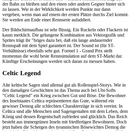
der Bahn zu bleiben und den einen oder andern Gegner hinter sich
zu lassen. Wie in der Wirklichkeit werden Punkte nur dann
vergeben, wenn man auf einem der ersten Plätze durchs Ziel kommt.
Sie werden am Ende einer Rennserie aufaddiert.
Der Bildschirmaufbau ist sehr flüssig. Ein Ruckeln oder Flackern ist
kaum merklich. Die gelungene Kombination aus Vektorgrafik und
Sprites trägt ihr "briges dazu bei, daß ein lange andauernder
Rennspaß mit dem Spiel garantiert ist. Der Sound ist (für ST-
Verhältnisse) ebenfalls sehr gut. Formel 1 - Grand Prix stellt
momentan die wohl beste Rennsimulation auf dem ST-Markt dar.
Künftige Erscheinungen werden sich daran zu messen haben.
Celtic Legend
Alte keltische Sagen sind allemal gut als Rollenspiel-Storys. Wie in
den damaligen Geschichten ist das Thema auch bei Ubi-Softs
"Celtic Legend" ein Krieg zwischen Gut und Böse. Die Bewohner
des Inselstaates Celtica repräsentieren das Gute, während ein
gewisser Demog alle schlechten Charakterzüge in sich vereint. In
Celtica sind alle Menschen und Sagengestalten mit dem Leben, dem
König und dessen Regentschaft zufrieden und glücklich. Das Reich
besteht aus immergrünen Inseln mit friedfertigen Bewohnern. Doch
jetzt haben die Schergen des tyrannischen Bösewichtes Demog die