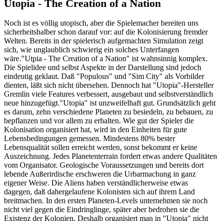
Utopia - The Creation of a Nation
Noch ist es völlig utopisch, aber die Spielemacher bereiten uns
sicherheitshalber schon darauf vor: auf die Kolonisierung fremder
Welten. Bereits in der spielerisch aufgemachten Simulation zeigt
sich, wie unglaublich schwierig ein solches Unterfangen
wäre."Utpia - The Creation of a Nation" ist wahnsinnig komplex.
Die Spielidee und selbst Aspekte in der Darstellung sind jedoch
eindeutig geklaut. Daß "Populous" und "Sim City" als Vorbilder
dienten, läßt sich nicht übersehen. Dennoch hat "Utopia"-Hersteller
Gremlin viele Features verbessert, ausgebaut und selbstverständlich
neue hinzugefügt."Utopia" ist unzweifelhaft gut. Grundsätzlich geht
es darum, zehn verschiedene Planeten zu besiedeln, zu bebauen, zu
bepflanzen und vor allem zu erhalten. Wie gut der Spieler die
Kolonisation organisiert hat, wird in den Einheiten für gute
Lebensbedingungen gemessen. Mindestens 80% bester
Lebensqualität sollen erreicht werden, sonst bekommt er keine
Auszeichnung. Jedes Planetenterrain fordert etwas andere Qualitäten
vom Organisator. Geologische Voraussetzungen und bereits dort
lebende Außerirdische erschweren die Urbarmachung in ganz
eigener Weise. Die Aliens haben verständlicherweise etwas
dagegen, daß dahergelaufene Kolonisten sich auf ihrem Land
breitmachen. In den ersten Planeten-Levels unternehmen sie noch
nicht viel gegen die Eindringlinge, später aber bedrohen sie die
Existenz der Kolonien. Deshalb organisiert man in "Utopia" nicht