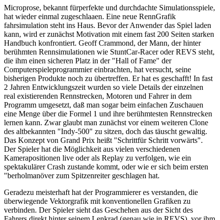
Microprose, bekannt fürperfekte und durchdachte Simulationsspiele,
hat wieder einmal zugeschlaaen. Eine neue RennGrafik
fahrsimulation steht ins Haus. Bevor der Anwender das Spiel laden
kann, wird er zunächst Motivation mit einem fast 200 Seiten starken
Handbuch konfrontiert. Geoff Crammond, der Mann, der hinter
berühmten Rennsimulationen wie StuntCar-Racer oder REVS steht,
die ihm einen sicheren Platz in der "Hall of Fame" der
Computerspieleprogrammier einbrachten, hat versucht, seine
bisherigen Produkte noch zu übertreffen. Er hat es geschafft! In fast
2 Jahren Entwicklungszeit wurden so viele Details der einzelnen
real existierenden Rennstrecken, Motoren und Fahrer in dem
Programm umgesetzt, daß man sogar beim einfachen Zuschauen
eine Menge über die Formel 1 und ihre berühmtesten Rennstrecken
lernen kann. Zwar glaubt man zunächst vor einem weiteren Clone
des altbekannten "Indy-500" zu sitzen, doch das täuscht gewaltig.
Das Konzept von Grand Prix heißt "Schrittfür Schritt vorwärts".
Der Spieler hat die Möglichkeit aus vielen verschiedenen
Kamerapositionen live oder als Replay zu verfolgen, wie ein
spektakulärer Crash zustande kommt, oder wie er sich beim ersten
"berholmanöver zum Spitzenreiter geschlagen hat.
Geradezu meisterhaft hat der Programmierer es verstanden, die
überwiegende Vektorgrafik mit konventionellen Grafiken zu
verbinden. Der Spieler sieht das Geschehen aus der Sicht des
Fahrers direkt hinter seinem Lenkrad (genau wie in REVS), vor ihm