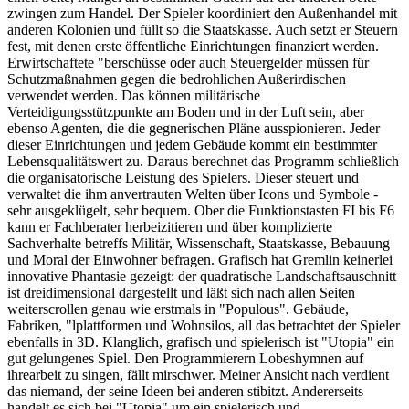
zwingen zum Handel. Der Spieler koordiniert den Außenhandel mit
anderen Kolonien und füllt so die Staatskasse. Auch setzt er Steuern
fest, mit denen erste öffentliche Einrichtungen finanziert werden.
Erwirtschaftete "berschüsse oder auch Steuergelder müssen für
Schutzmaßnahmen gegen die bedrohlichen Außerirdischen
verwendet werden. Das können militärische
Verteidigungsstützpunkte am Boden und in der Luft sein, aber
ebenso Agenten, die die gegnerischen Pläne ausspionieren. Jeder
dieser Einrichtungen und jedem Gebäude kommt ein bestimmter
Lebensqualitätswert zu. Daraus berechnet das Programm schließlich
die organisatorische Leistung des Spielers. Dieser steuert und
verwaltet die ihm anvertrauten Welten über Icons und Symbole -
sehr ausgeklügelt, sehr bequem. Ober die Funktionstasten FI bis F6
kann er Fachberater herbeizitieren und über komplizierte
Sachverhalte betreffs Militär, Wissenschaft, Staatskasse, Bebauung
und Moral der Einwohner befragen. Grafisch hat Gremlin keinerlei
innovative Phantasie gezeigt: der quadratische Landschaftsauschnitt
ist dreidimensional dargestellt und läßt sich nach allen Seiten
weiterscrollen genau wie erstmals in "Populous". Gebäude,
Fabriken, "lplattformen und Wohnsilos, all das betrachtet der Spieler
ebenfalls in 3D. Klanglich, grafisch und spielerisch ist "Utopia" ein
gut gelungenes Spiel. Den Programmierern Lobeshymnen auf
ihrearbeit zu singen, fällt mirschwer. Meiner Ansicht nach verdient
das niemand, der seine Ideen bei anderen stibitzt. Andererseits
handelt es sich bei "Utopia" um ein spielerisch und