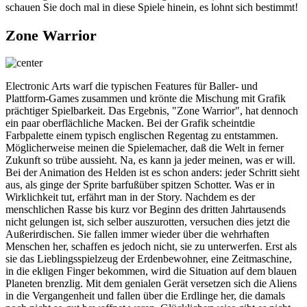
schauen Sie doch mal in diese Spiele hinein, es lohnt sich bestimmt!
Zone Warrior
Electronic Arts warf die typischen Features für Baller- und
Plattform-Games zusammen und krönte die Mischung mit Grafik
prächtiger Spielbarkeit. Das Ergebnis, "Zone Warrior", hat dennoch
ein paar oberflächliche Macken. Bei der Grafik scheintdie
Farbpalette einem typisch englischen Regentag zu entstammen.
Möglicherweise meinen die Spielemacher, daß die Welt in ferner
Zukunft so trübe aussieht. Na, es kann ja jeder meinen, was er will.
Bei der Animation des Helden ist es schon anders: jeder Schritt sieht
aus, als ginge der Sprite barfußüber spitzen Schotter. Was er in
Wirklichkeit tut, erfährt man in der Story. Nachdem es der
menschlichen Rasse bis kurz vor Beginn des dritten Jahrtausends
nicht gelungen ist, sich selber auszurotten, versuchen dies jetzt die
Außerirdischen. Sie fallen immer wieder über die wehrhaften
Menschen her, schaffen es jedoch nicht, sie zu unterwerfen. Erst als
sie das Lieblingsspielzeug der Erdenbewohner, eine Zeitmaschine,
in die ekligen Finger bekommen, wird die Situation auf dem blauen
Planeten brenzlig. Mit dem genialen Gerät versetzen sich die Aliens
in die Vergangenheit und fallen über die Erdlinge her, die damals