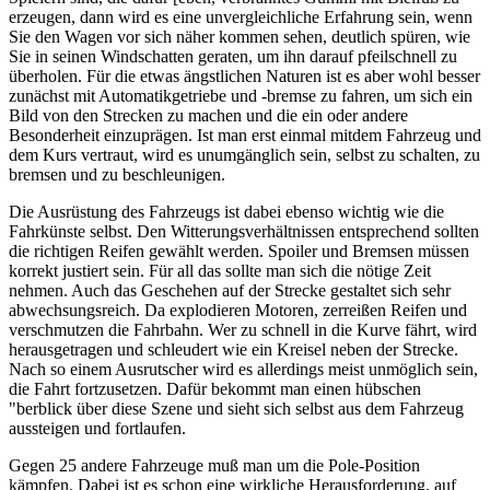
erzeugen, dann wird es eine unvergleichliche Erfahrung sein, wenn
Sie den Wagen vor sich näher kommen sehen, deutlich spüren, wie
Sie in seinen Windschatten geraten, um ihn darauf pfeilschnell zu
überholen. Für die etwas ängstlichen Naturen ist es aber wohl besser
zunächst mit Automatikgetriebe und -bremse zu fahren, um sich ein
Bild von den Strecken zu machen und die ein oder andere
Besonderheit einzuprägen. Ist man erst einmal mitdem Fahrzeug und
dem Kurs vertraut, wird es unumgänglich sein, selbst zu schalten, zu
bremsen und zu beschleunigen.
Die Ausrüstung des Fahrzeugs ist dabei ebenso wichtig wie die
Fahrkünste selbst. Den Witterungsverhältnissen entsprechend sollten
die richtigen Reifen gewählt werden. Spoiler und Bremsen müssen
korrekt justiert sein. Für all das sollte man sich die nötige Zeit
nehmen. Auch das Geschehen auf der Strecke gestaltet sich sehr
abwechsungsreich. Da explodieren Motoren, zerreißen Reifen und
verschmutzen die Fahrbahn. Wer zu schnell in die Kurve fährt, wird
herausgetragen und schleudert wie ein Kreisel neben der Strecke.
Nach so einem Ausrutscher wird es allerdings meist unmöglich sein,
die Fahrt fortzusetzen. Dafür bekommt man einen hübschen
"berblick über diese Szene und sieht sich selbst aus dem Fahrzeug
aussteigen und fortlaufen.
Gegen 25 andere Fahrzeuge muß man um die Pole-Position
kämpfen. Dabei ist es schon eine wirkliche Herausforderung, auf