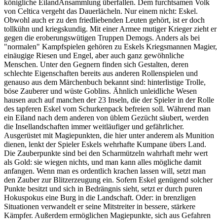
königliche EilandAnsammlung überfallen. Dem furchtsamen Volk
von Celtica vergeht das Dauerlächeln. Nur einem nicht: Eskel.
Obwohl auch er zu den friedliebenden Leuten gehört, ist er doch
tollkühn und kriegskundig. Mit einer Armee mutiger Krieger zieht er
gegen die eroberungswütigen Truppen Demogs. Anders als bei
"normalen" Kampfspielen gehören zu Eskels Kriegsmannen Magier,
einäugige Riesen und Engel, aber auch ganz gewöhnliche
Menschen. Unter den Gegnern finden sich Gestalten, deren
schlechte Eigenschaften bereits aus anderen Rollenspielen und
genauso aus dem Märchenbuch bekannt sind: hinterlistige Trolle,
böse Zauberer und wüste Goblins. Ähnlich unleidliche Wesen
hausen auch auf manchen der 23 Inseln, die der Spieler in der Rolle
des tapferen Eskel vom Schurkenpack befreien soll. Während man
ein Eiland nach dem anderen von üblem Gezücht säubert, werden
die Insellandschaften immer weitläufiger und gefährlicher.
Ausgerüstet mit Magiepunkten, die hier unter anderem als Munition
dienen, lenkt der Spieler Eskels wehrhafte Kumpane übers Land.
Die Zauberpunkte sind bei den Scharmützeln wahrhaft mehr wert
als Gold: sie wiegen nichts, und man kann alles mögliche damit
anfangen. Wenn man es ordentlich krachen lassen will, setzt man
den Zauber zur Blitzerzeugung ein. Sofern Eskel genügend solcher
Punkte besitzt und sich in Bedrängnis sieht, setzt er durch puren
Hokuspokus eine Burg in die Landschaft. Oder: in brenzligen
Situationen verwandelt er seine Mitstreiter in bessere, stärkere
Kämpfer. Außerdem ermöglichen Magiepunkte, sich aus Gefahren