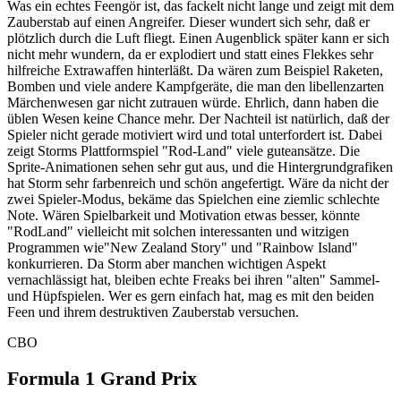
Was ein echtes Feengör ist, das fackelt nicht lange und zeigt mit dem
Zauberstab auf einen Angreifer. Dieser wundert sich sehr, daß er
plötzlich durch die Luft fliegt. Einen Augenblick später kann er sich
nicht mehr wundern, da er explodiert und statt eines Flekkes sehr
hilfreiche Extrawaffen hinterläßt. Da wären zum Beispiel Raketen,
Bomben und viele andere Kampfgeräte, die man den libellenzarten
Märchenwesen gar nicht zutrauen würde. Ehrlich, dann haben die
üblen Wesen keine Chance mehr. Der Nachteil ist natürlich, daß der
Spieler nicht gerade motiviert wird und total unterfordert ist. Dabei
zeigt Storms Plattformspiel "Rod-Land" viele guteansätze. Die
Sprite-Animationen sehen sehr gut aus, und die Hintergrundgrafiken
hat Storm sehr farbenreich und schön angefertigt. Wäre da nicht der
zwei Spieler-Modus, bekäme das Spielchen eine ziemlic schlechte
Note. Wären Spielbarkeit und Motivation etwas besser, könnte
"RodLand" vielleicht mit solchen interessanten und witzigen
Programmen wie"New Zealand Story" und "Rainbow Island"
konkurrieren. Da Storm aber manchen wichtigen Aspekt
vernachlässigt hat, bleiben echte Freaks bei ihren "alten" Sammel-
und Hüpfspielen. Wer es gern einfach hat, mag es mit den beiden
Feen und ihrem destruktiven Zauberstab versuchen.
CBO
Formula 1 Grand Prix