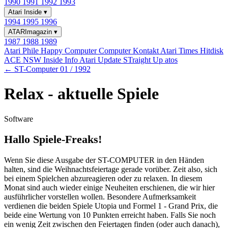
1990
1991
1992
1993
Atari Inside
▾
1994
1995
1996
ATARImagazin
▾
1987
1988
1989
Atari Phile
Happy Computer
Computer Kontakt
Atari Times
Hitdisk
ACE NSW Inside Info
Atari Update
STraight Up
atos
← ST-Computer 01 / 1992
Relax - aktuelle Spiele
Software
Hallo Spiele-Freaks!
Wenn Sie diese Ausgabe der ST-COMPUTER in den Händen
halten, sind die Weihnachtsfeiertage gerade vorüber. Zeit also, sich
bei einem Spielchen abzureagieren oder zu relaxen. In diesem
Monat sind auch wieder einige Neuheiten erschienen, die wir hier
ausführlicher vorstellen wollen. Besondere Aufmerksamkeit
verdienen die beiden Spiele Utopia und Formel 1 - Grand Prix, die
beide eine Wertung von 10 Punkten erreicht haben. Falls Sie noch
ein wenig Zeit zwischen den Feiertagen finden (oder auch danach),