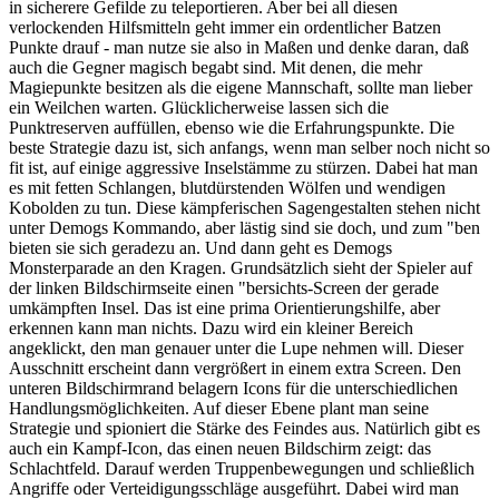
in sicherere Gefilde zu teleportieren. Aber bei all diesen
verlockenden Hilfsmitteln geht immer ein ordentlicher Batzen
Punkte drauf - man nutze sie also in Maßen und denke daran, daß
auch die Gegner magisch begabt sind. Mit denen, die mehr
Magiepunkte besitzen als die eigene Mannschaft, sollte man lieber
ein Weilchen warten. Glücklicherweise lassen sich die
Punktreserven auffüllen, ebenso wie die Erfahrungspunkte. Die
beste Strategie dazu ist, sich anfangs, wenn man selber noch nicht so
fit ist, auf einige aggressive Inselstämme zu stürzen. Dabei hat man
es mit fetten Schlangen, blutdürstenden Wölfen und wendigen
Kobolden zu tun. Diese kämpferischen Sagengestalten stehen nicht
unter Demogs Kommando, aber lästig sind sie doch, und zum "ben
bieten sie sich geradezu an. Und dann geht es Demogs
Monsterparade an den Kragen. Grundsätzlich sieht der Spieler auf
der linken Bildschirmseite einen "bersichts-Screen der gerade
umkämpften Insel. Das ist eine prima Orientierungshilfe, aber
erkennen kann man nichts. Dazu wird ein kleiner Bereich
angeklickt, den man genauer unter die Lupe nehmen will. Dieser
Ausschnitt erscheint dann vergrößert in einem extra Screen. Den
unteren Bildschirmrand belagern Icons für die unterschiedlichen
Handlungsmöglichkeiten. Auf dieser Ebene plant man seine
Strategie und spioniert die Stärke des Feindes aus. Natürlich gibt es
auch ein Kampf-Icon, das einen neuen Bildschirm zeigt: das
Schlachtfeld. Darauf werden Truppenbewegungen und schließlich
Angriffe oder Verteidigungsschläge ausgeführt. Dabei wird man