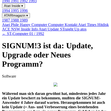
1990
1991
1992
1993
Atari Inside
▾
1994
1995
1996
ATARImagazin
▾
1987
1988
1989
Atari Phile
Happy Computer
Computer Kontakt
Atari Times
Hitdisk
ACE NSW Inside Info
Atari Update
STraight Up
atos
← ST-Computer 01 / 1992
SIGNUM!3 ist da: Update,
Upgrade oder Neues
Programm?
Software
Während man sich daran gewöhnt hat, mindestens jedes Jahr
ein Update beschert zu bekommen, mußten die SIGNUM!-
Anwender 4 Jahre darauf warten. Herausgekommen ist auch
kein Update (= Aus- und Verbesserung eines bestehenden