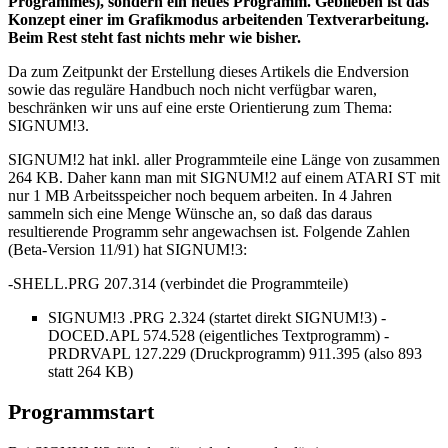
Programmes), sondern ein neues Programm. Geblieben ist das
Konzept einer im Grafikmodus arbeitenden Textverarbeitung.
Beim Rest steht fast nichts mehr wie bisher.
Da zum Zeitpunkt der Erstellung dieses Artikels die Endversion
sowie das reguläre Handbuch noch nicht verfügbar waren,
beschränken wir uns auf eine erste Orientierung zum Thema:
SIGNUM!3.
SIGNUM!2 hat inkl. aller Programmteile eine Länge von zusammen
264 KB. Daher kann man mit SIGNUM!2 auf einem ATARI ST mit
nur 1 MB Arbeitsspeicher noch bequem arbeiten. In 4 Jahren
sammeln sich eine Menge Wünsche an, so daß das daraus
resultierende Programm sehr angewachsen ist. Folgende Zahlen
(Beta-Version 11/91) hat SIGNUM!3:
-SHELL.PRG 207.314 (verbindet die Programmteile)
SIGNUM!3 .PRG 2.324 (startet direkt SIGNUM!3) -
DOCED.APL 574.528 (eigentliches Textprogramm) -
PRDRVAPL 127.229 (Druckprogramm) 911.395 (also 893
statt 264 KB)
Programmstart