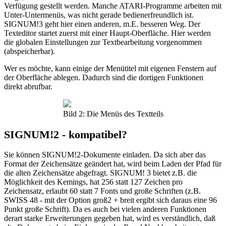
Verfügung gestellt werden. Manche ATARI-Programme arbeiten mit
Unter-Untermenüs, was nicht gerade bedienerfreundlich ist.
SIGNUM!3 geht hier einen anderen, m.E. besseren Weg. Der
Texteditor startet zuerst mit einer Haupt-Oberfläche. Hier werden
die globalen Einstellungen zur Textbearbeitung vorgenommen
(abspeicherbar).
Wer es möchte, kann einige der Menütitel mit eigenen Fenstern auf
der Oberfläche ablegen. Dadurch sind die dortigen Funktionen
direkt abrufbar.
Bild 2: Die Menüs des Textteils
SIGNUM!2 - kompatibel?
Sie können SIGNUM!2-Dokumente einladen. Da sich aber das
Format der Zeichensätze geändert hat, wird beim Laden der Pfad für
die alten Zeichensätze abgefragt. SIGNUM! 3 bietet z.B. die
Möglichkeit des Kemings, hat 256 statt 127 Zeichen pro
Zeichensatz, erlaubt 60 statt 7 Fonts und große Schriften (z.B.
SWISS 48 - mit der Option groß2 + breit ergibt sich daraus eine 96
Punkt große Schrift). Da es auch bei vielen anderen Funktionen
derart starke Erweiterungen gegeben hat, wird es verständlich, daß