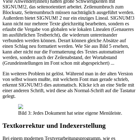
Viele Anwender(innen) hatten große Schwierigkeiten mit
SIGNUM!2, das seitenorientiert arbeitet. Zeilenumbruch zum
Blocksatz, Seitenumbruch müssen nachträglich ausgeführt werden.
Außerdem bietet SIGNUM! 2 nur ein einziges Lineal. SIGNUM!3
kann nicht nur mehrere Texte gleichzeitig bearbeiten, sondern es
erlaubt die Vergabe von globalen wie lokalen Linealen (Genaueres
im ausführlichen Testbericht), die wiederum untereinander
verbunden werden können. Derart können gleiche Absätze auf
einen Schlag neu formatiert werden. Wie Sie aus Bild 5 ersehen,
kann aber nicht nur die Formatierung des Textes automatisiert
werden, sondern auch der Zeilenabstand, der Wortabstand
(Grundeinstellungen im Font schon mit abgespeichert) ...
Ein weiteres Problem ist gelöst. Während man in der alten Version
von selbst wissen mußte, mit welchem Font man gerade schrieb,
erkennt SIGNUM!3 dies automatisch. Klicke ich an eine Stelle mit
einer anderen Schrift, wird diese als Normal-Schrift auf die Tastatur
gelegt.
Bild 3: Jedes Dokument hat seine eigene Menüleiste.
Textkorrektur und Indexerstellung
Bei einem modernen Textverarbeitungsprogramm, wie es