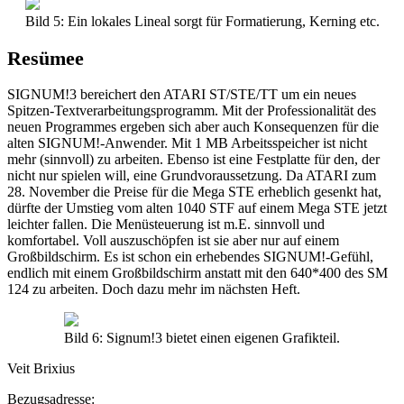
Bild 5: Ein lokales Lineal sorgt für Formatierung, Kerning etc.
Resümee
SIGNUM!3 bereichert den ATARI ST/STE/TT um ein neues
Spitzen-Textverarbeitungsprogramm. Mit der Professionalität des
neuen Programmes ergeben sich aber auch Konsequenzen für die
alten SIGNUM!-Anwender. Mit 1 MB Arbeitsspeicher ist nicht
mehr (sinnvoll) zu arbeiten. Ebenso ist eine Festplatte für den, der
nicht nur spielen will, eine Grundvoraussetzung. Da ATARI zum
28. November die Preise für die Mega STE erheblich gesenkt hat,
dürfte der Umstieg vom alten 1040 STF auf einem Mega STE jetzt
leichter fallen. Die Menüsteuerung ist m.E. sinnvoll und
komfortabel. Voll auszuschöpfen ist sie aber nur auf einem
Großbildschirm. Es ist schon ein erhebendes SIGNUM!-Gefühl,
endlich mit einem Großbildschirm anstatt mit den 640*400 des SM
124 zu arbeiten. Doch dazu mehr im nächsten Heft.
Bild 6: Signum!3 bietet einen eigenen Grafikteil.
Veit Brixius
Bezugsadresse: