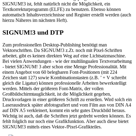
SIGNUM!3 ist, fehlt natürlich nicht die Möglichkeit, ein
Textkorrekturprogramm (ELFE) zu benutzen. Ebenso können
automatisch Inhaltsverzeichnisse und Register erstellt werden (auch
hierzu Näheres im nächsten Heft).
SIGNUM!3 und DTP
Zum professionellen Desktop-Publishing benötigt man
Vektorschriften. Da SIGNUM!3 z.Zt. noch mit Pixel-Schriften
arbeitet, gibt es keinen direkten Weg auf eine Lichtsatzmaschine.
Bei vielen Anwendungen - wie der multilingualen Textverarbeitung
- bietet SIGNUM! 3 aber schon eine Menge Professionalität. Mit
einem Angebot von 60 belegbaren Font-Positionen (mit 224
Zeichen statt 127) sowie Kombinationstasten (z.B. ’ + V schreibt
gleich die Ligatur) können professionelle Arbeiten bewerkstelligt
werden. Mittels der größeren Font-Matrix, der vollen
Großbildschirmtauglichkeit, ist die Möglichkeit gegeben,
Druckvorlagen in einer größeren Schrift zu erstellen. Wird solch ein
Laserausdruck später abfotografiert und vom Film aus von DIN A4
auf DIN A5 verkleinert, kommt ein sehr gutes Druckbild heraus.
Wichtig ist auch, daß die Schriften jetzt gedreht werden können. Es
fehlt folglich nur noch eine Grafikfunktion. Aber auch diese bietet
SIGNUM!3 mittels eines Vektor-/Pixel-Grafikteiles.